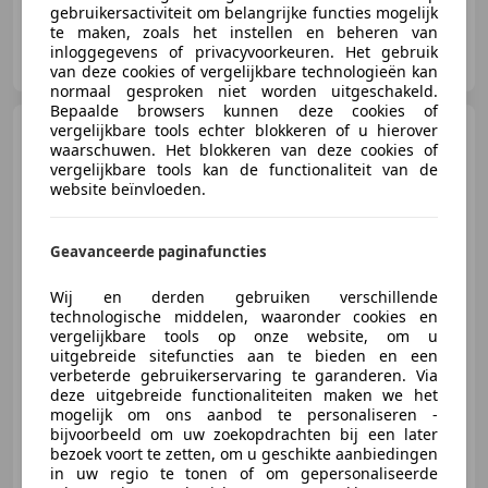
gebruikersactiviteit om belangrijke functies mogelijk
te maken, zoals het instellen en beheren van
Autobedrijf Berenpas B.V.
inloggegevens of privacyvoorkeuren. Het gebruik
NL-7151 HT Eibergen
van deze cookies of vergelijkbare technologieën kan
normaal gesproken niet worden uitgeschakeld.
Bepaalde browsers kunnen deze cookies of
Mitsubishi Lancer
vergelijkbare tools echter blokkeren of u hierover
1.6
waarschuwen. Het blokkeren van deze cookies of
Sportback Edition Two LPG - APK
vergelijkbare tools kan de functionaliteit van de
tot mei 2027
website beïnvloeden.
Geavanceerde paginafuncties
€ 2.950
Wij en derden gebruiken verschillende
technologische middelen, waaronder cookies en
vergelijkbare tools op onze website, om u
03/2011
323.625 km
Benzine
86 kW (117 PK)
uitgebreide sitefuncties aan te bieden en een
verbeterde gebruikerservaring te garanderen. Via
deze uitgebreide functionaliteiten maken we het
mogelijk om ons aanbod te personaliseren -
bijvoorbeeld om uw zoekopdrachten bij een later
bezoek voort te zetten, om u geschikte aanbiedingen
Autobedrijf Berenpas B.V.
in uw regio te tonen of om gepersonaliseerde
NL-7151 HT Eibergen