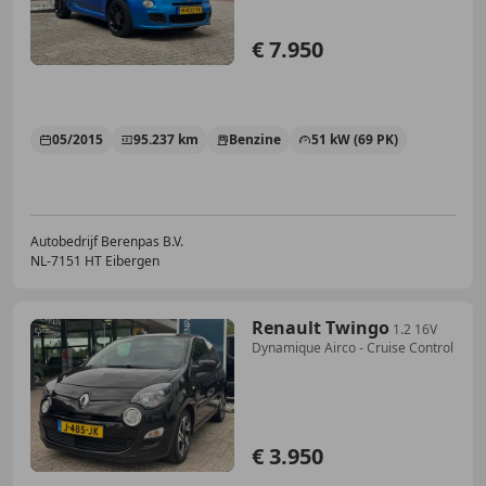
€ 7.950
05/2015
95.237 km
Benzine
51 kW (69 PK)
Autobedrijf Berenpas B.V.
NL-7151 HT Eibergen
Renault Twingo
1.2 16V
Dynamique Airco - Cruise Control
€ 3.950