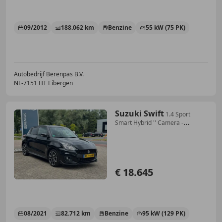
09/2012
188.062 km
Benzine
55 kW (75 PK)
Autobedrijf Berenpas B.V.
NL-7151 HT Eibergen
Suzuki Swift
1.4 Sport
Smart Hybrid '' Camera -
Infotainmentsys
€ 18.645
08/2021
82.712 km
Benzine
95 kW (129 PK)