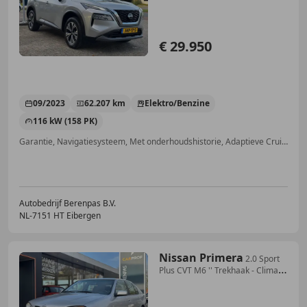
€ 29.950
09/2023
62.207 km
Elektro/Benzine
116 kW (158 PK)
Garantie, Navigatiesysteem, Met onderhoudshistorie, Adaptieve Cruise Control, Digitale radio-ontvangst, Regensensor, Zij-airbags, LED verlichting
Autobedrijf Berenpas B.V.
NL-7151 HT Eibergen
Nissan Primera
2.0 Sport
Plus CVT M6 '' Trekhaak - Clima -
Automa