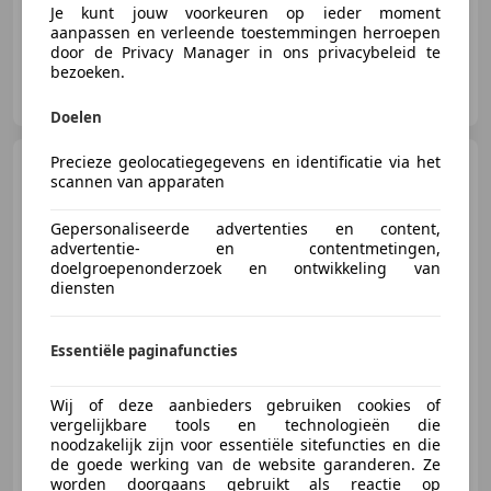
Je kunt jouw voorkeuren op ieder moment
aanpassen en verleende toestemmingen herroepen
door de Privacy Manager in ons privacybeleid te
bezoeken.
Autobedrijf Berenpas B.V.
NL-7151 HT Eibergen
Doelen
Precieze geolocatiegegevens en identificatie via het
Nissan Maxima
3.0 V6 SE
scannen van apparaten
Automaat '' Leer -
Allseasonbanden - Tre
Gepersonaliseerde advertenties en content,
advertentie- en contentmetingen,
doelgroepenonderzoek en ontwikkeling van
diensten
€ 7.950
Essentiële paginafuncties
Wij of deze aanbieders gebruiken cookies of
vergelijkbare tools en technologieën die
01/1998
169.429 km
Benzine
142 kW (193 PK)
noodzakelijk zijn voor essentiële sitefuncties en die
de goede werking van de website garanderen. Ze
worden doorgaans gebruikt als reactie op