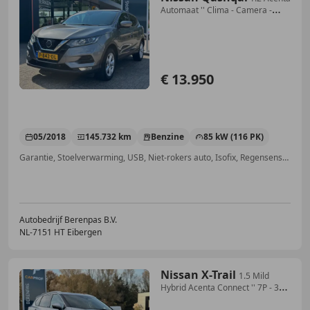
Automaat '' Clima - Camera -
Trekhaak '
€ 13.950
05/2018
145.732 km
Benzine
85 kW (116 PK)
Garantie, Stoelverwarming, USB, Niet-rokers auto, Isofix, Regensensor, Navigatiesysteem, Cruise control
Autobedrijf Berenpas B.V.
NL-7151 HT Eibergen
Nissan X-Trail
1.5 Mild
Hybrid Acenta Connect '' 7P - 360
Camera