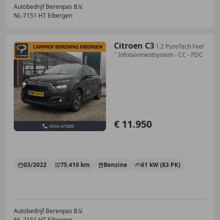
Autobedrijf Berenpas B.V.
NL-7151 HT Eibergen
Citroen C3
1.2 PureTech Feel
'' Infotainmentsystem - CC - PDC
€ 11.950
03/2022
75.410 km
Benzine
61 kW (83 PK)
Autobedrijf Berenpas B.V.
NL-7151 HT Eibergen