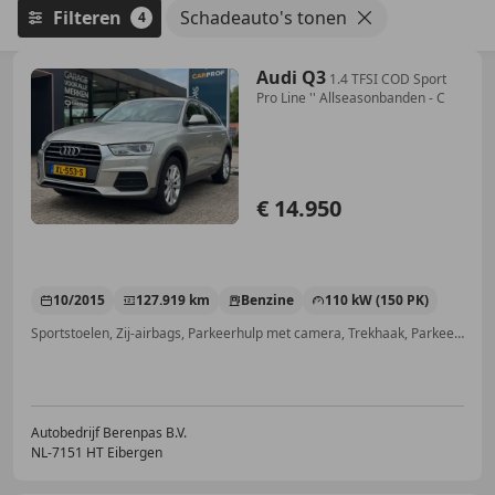
Filteren
Schadeauto's tonen
4
Audi Q3
1.4 TFSI COD Sport
Pro Line '' Allseasonbanden - C
€ 14.950
10/2015
127.919 km
Benzine
110 kW (150 PK)
Sportstoelen, Zij-airbags, Parkeerhulp met camera, Trekhaak, Parkeerhulp voor, Navigatiesysteem, Niet-rokers auto, Garantie
Autobedrijf Berenpas B.V.
NL-7151 HT Eibergen