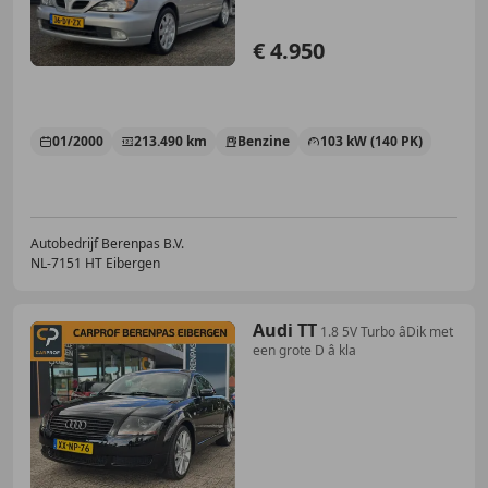
€ 4.950
01/2000
213.490 km
Benzine
103 kW (140 PK)
Autobedrijf Berenpas B.V.
NL-7151 HT Eibergen
Audi TT
1.8 5V Turbo âDik met
een grote D â kla