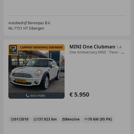
Autobedrijf Berenpas B.V.
NL-7151 HT Eibergen
MINI One Clubman
1.4
One Anniversary MKII '' Pano - CC
- Clima ''
€ 5.950
01/2010
137.923 km
Benzine
70 kW (95 PK)