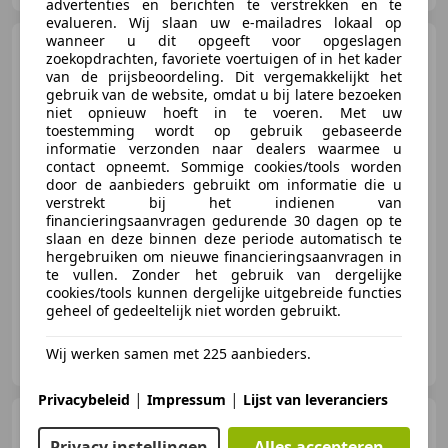
advertenties en berichten te verstrekken en te
evalueren. Wij slaan uw e-mailadres lokaal op
wanneer u dit opgeeft voor opgeslagen
Ford Fiesta
1.0 EcoBoost 5-
zoekopdrachten, favoriete voertuigen of in het kader
drs ST Line '' Camera Clima -
van de prijsbeoordeling. Dit vergemakkelijkt het
Infot
gebruik van de website, omdat u bij latere bezoeken
niet opnieuw hoeft in te voeren. Met uw
toestemming wordt op gebruik gebaseerde
informatie verzonden naar dealers waarmee u
€ 9.950
contact opneemt. Sommige cookies/tools worden
door de aanbieders gebruikt om informatie die u
verstrekt bij het indienen van
financieringsaanvragen gedurende 30 dagen op te
slaan en deze binnen deze periode automatisch te
08/2017
76.947 km
Benzine
74 kW (101 PK)
hergebruiken om nieuwe financieringsaanvragen in
te vullen. Zonder het gebruik van dergelijke
cookies/tools kunnen dergelijke uitgebreide functies
geheel of gedeeltelijk niet worden gebruikt.
Autobedrijf Berenpas B.V.
Wij werken samen met 225 aanbieders.
NL-7151 HT Eibergen
|
|
Privacybeleid
Impressum
Lijst van leveranciers
Mitsubishi Space Star
1.2 Intense Automaat Perfect
Privacy instellingen
Alles accepteren