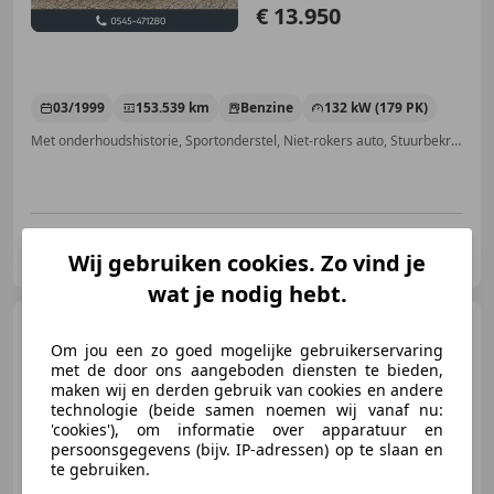
€ 13.950
03/1999
153.539 km
Benzine
132 kW (179 PK)
Met onderhoudshistorie, Sportonderstel, Niet-rokers auto, Stuurbekrachtiging, Achterbank 1/3 - 2/3, Sportstoelen, Lederen stuurwiel, Centrale deurvergrendeling met afstandsbediening
Autobedrijf Berenpas B.V.
Wij gebruiken cookies. Zo vind je
NL-7151 HT Eibergen
wat je nodig hebt.
Nissan Qashqai
1.6 Tech
View CVT Automaat '' 360 camera
Om jou een zo goed mogelijke gebruikerservaring
- Pano -
met de door ons aangeboden diensten te bieden,
maken wij en derden gebruik van cookies en andere
technologie (beide samen noemen wij vanaf nu:
'cookies'), om informatie over apparatuur en
persoonsgegevens (bijv. IP-adressen) op te slaan en
€ 9.950
te gebruiken.