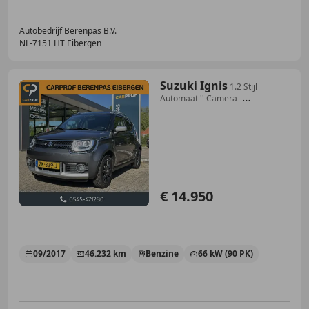
Autobedrijf Berenpas B.V.
NL-7151 HT Eibergen
Suzuki Ignis
1.2 Stijl
Automaat '' Camera -
Infotainmentsystem
€ 14.950
09/2017
46.232 km
Benzine
66 kW (90 PK)