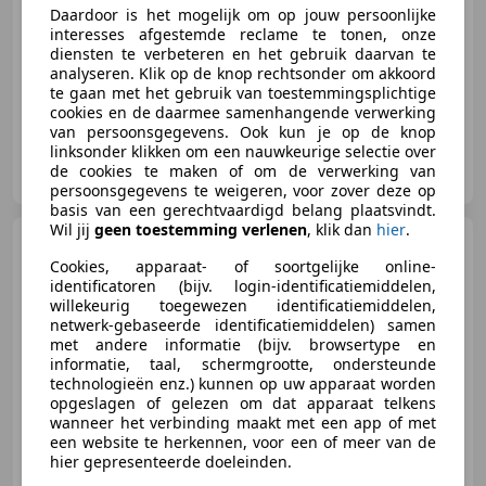
Daardoor is het mogelijk om op jouw persoonlijke
interesses afgestemde reclame te tonen, onze
diensten te verbeteren en het gebruik daarvan te
09/2014
98.692 km
Benzine
86 kW (117 PK)
analyseren. Klik op de knop rechtsonder om akkoord
te gaan met het gebruik van toestemmingsplichtige
cookies en de daarmee samenhangende verwerking
van persoonsgegevens. Ook kun je op de knop
linksonder klikken om een nauwkeurige selectie over
Autobedrijf Berenpas B.V.
de cookies te maken of om de verwerking van
NL-7151 HT Eibergen
persoonsgegevens te weigeren, voor zover deze op
basis van een gerechtvaardigd belang plaatsvindt.
Wil jij
geen toestemming verlenen
, klik dan
hier
.
Land Rover Freelander
1.8i S Summit Wagon 4WD ''
Cookies, apparaat- of soortgelijke online-
2.000 kg trekgewicht -
identificatoren (bijv. login-identificatiemiddelen,
willekeurig toegewezen identificatiemiddelen,
netwerk-gebaseerde identificatiemiddelen) samen
met andere informatie (bijv. browsertype en
informatie, taal, schermgrootte, ondersteunde
€ 5.950
technologieën enz.) kunnen op uw apparaat worden
opgeslagen of gelezen om dat apparaat telkens
wanneer het verbinding maakt met een app of met
een website te herkennen, voor een of meer van de
hier gepresenteerde doeleinden.
06/2006
162.587 km
Benzine
88 kW (120 PK)