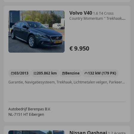
Volvo V40
1.6 T4 Cross
Country Momentum '' Trekhaak -
Keyles
€ 9.950
03/2013
205.862 km
Benzine
132 kW (179 PK)
Garantie, Navigatiesysteem, Trekhaak, Lichtmetalen velgen, Parkeerhulp met camera, Niet-rokers auto, Hoofd airbag, Lederen stuurwiel
Autobedrijf Berenpas B.V.
NL-7151 HT Eibergen
Nissan Qashqai
1.2 Acenta