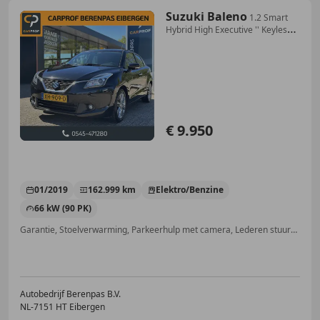
Suzuki Baleno
1.2 Smart
Hybrid High Executive '' Keyless
Entry &
€ 9.950
01/2019
162.999 km
Elektro/Benzine
66 kW (90 PK)
Garantie, Stoelverwarming, Parkeerhulp met camera, Lederen stuurwiel, Apple CarPlay, Met onderhoudshistorie, Startonderbreker, Achterbank 1/3 - 2/3
Autobedrijf Berenpas B.V.
NL-7151 HT Eibergen