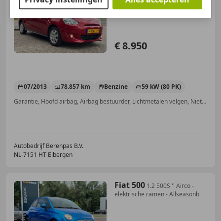
Onderhouden '' Clima
€ 8.950
07/2013
78.857 km
Benzine
59 kW (80 PK)
Garantie, Hoofd airbag, Airbag bestuurder, Lichtmetalen velgen, Niet-rokers auto, Lederen stuurwiel, Automatische klimaatregeling, Binnenspiegel automatisch dimmend
Autobedrijf Berenpas B.V.
NL-7151 HT Eibergen
Fiat 500
1.2 500S '' Airco -
elektrische ramen - Allseasonb