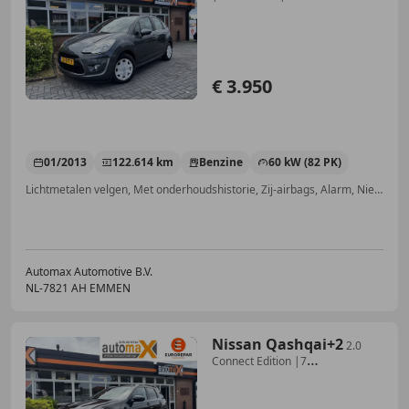
€ 3.950
01/2013
122.614 km
Benzine
60 kW (82 PK)
Lichtmetalen velgen, Met onderhoudshistorie, Zij-airbags, Alarm, Niet-rokers auto, Automatische klimaatregeling, Airconditioning, Elektrisch verstelbare buitenspiegels
Automax Automotive B.V.
NL-7821 AH EMMEN
Nissan Qashqai+2
2.0
Connect Edition |7
Persoons!|Trekhaak|Cruise|