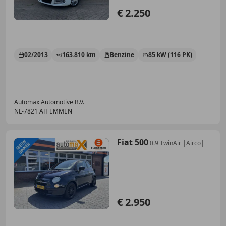
€ 2.250
02/2013
163.810 km
Benzine
85 kW (116 PK)
Automax Automotive B.V.
NL-7821 AH EMMEN
Fiat 500
0.9 TwinAir |Airco|
€ 2.950