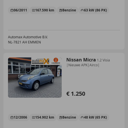
06/2011
167.590 km
Benzine
63 kW (86 PK)
Automax Automotive B.V.
NL-7821 AH EMMEN
Nissan Micra
1.2 Visia
|Nieuwe APK|Airco|
€ 1.250
12/2006
154.902 km
Benzine
48 kW (65 PK)