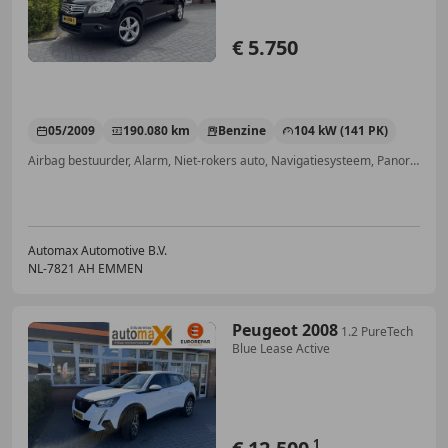
€ 5.750
05/2009
190.080 km
Benzine
104 kW (141 PK)
Airbag bestuurder, Alarm, Niet-rokers auto, Navigatiesysteem, Panorama dak, Parkeerhulp met camera, Getinte ramen, Startonderbreker
Automax Automotive B.V.
NL-7821 AH EMMEN
Peugeot 2008
1.2 PureTech
Blue Lease Active
1