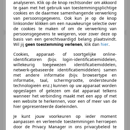
analyseren. Klik op de knop rechtsonder om akkoord
te gaan met het gebruik van toestemmingsplichtige
cookies en de daarmee samenhangende verwerking
van persoonsgegevens. Ook kun je op de knop
Automax Automotive B.V.
linksonder klikken om een nauwkeurige selectie over
NL-7821 AH EMMEN
de cookies te maken of om de verwerking van
persoonsgegevens te weigeren, voor zover deze op
basis van een gerechtvaardigd belang plaatsvindt.
SEAT Alhambra
1.4 TSI
Wil jij
geen toestemming verlenen
, klik dan
hier
.
Style 7p
|Camera|Climate|Cruise|
Cookies, apparaat- of soortgelijke online-
identificatoren (bijv. login-identificatiemiddelen,
willekeurig toegewezen identificatiemiddelen,
netwerk-gebaseerde identificatiemiddelen) samen
€ 6.950
met andere informatie (bijv. browsertype en
informatie, taal, schermgrootte, ondersteunde
technologieën enz.) kunnen op uw apparaat worden
opgeslagen of gelezen om dat apparaat telkens
wanneer het verbinding maakt met een app of met
05/2012
213.015 km
Benzine
110 kW (150 PK)
een website te herkennen, voor een of meer van de
hier gepresenteerde doeleinden.
Trekhaak, Stoelverwarming, Achter airbag, Parkeerhulp met camera, Met onderhoudshistorie, Dakrails, Bandenspanningscontrole, Parkeerhulp voor
Je kunt jouw voorkeuren op ieder moment
aanpassen en verleende toestemmingen herroepen
door de Privacy Manager in ons privacybeleid te