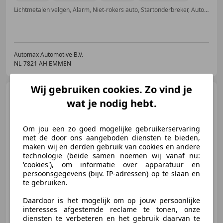
Lichtmetalen velgen, Alarm, Niet-rokers auto, Startonderbreker, Automatische klimaatregeling, Airconditioning, Dakrails, Parkeerhulp achter
Automax Automotive B.V.
NL-7821 AH EMMEN
Wij gebruiken cookies. Zo vind je
Volvo V60
2.0 B3 Momentum
wat je nodig hebt.
Business |Dealer
Onderhouden|164PK
Om jou een zo goed mogelijke gebruikerservaring
met de door ons aangeboden diensten te bieden,
maken wij en derden gebruik van cookies en andere
€ 26.950
1
technologie (beide samen noemen wij vanaf nu:
'cookies'), om informatie over apparatuur en
persoonsgegevens (bijv. IP-adressen) op te slaan en
te gebruiken.
06/2021
61.030 km
Benzine
120 kW (163 PK)
Daardoor is het mogelijk om op jouw persoonlijke
interesses afgestemde reclame te tonen, onze
Trekhaak, Elektrische achterklep, Adaptieve Cruise Control, Alarm, Airbag bestuurder, Dodehoekdetectie, Niet-rokers auto, Bochtverlichting
diensten te verbeteren en het gebruik daarvan te