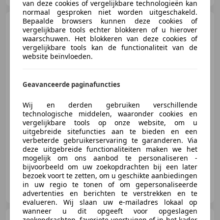
van deze cookies of vergelijkbare technologieën kan
normaal gesproken niet worden uitgeschakeld.
Bepaalde browsers kunnen deze cookies of
Peugeot 308
SW 1.2
vergelijkbare tools echter blokkeren of u hierover
PureTech Blue Lease GT |1e
waarschuwen. Het blokkeren van deze cookies of
Eigenaar!|NAP!|G
vergelijkbare tools kan de functionaliteit van de
website beïnvloeden.
€ 12.950
Geavanceerde paginafuncties
Wij en derden gebruiken verschillende
technologische middelen, waaronder cookies en
vergelijkbare tools op onze website, om u
01/2021
147.035 km
Benzine
96 kW (131 PK)
uitgebreide sitefuncties aan te bieden en een
Panorama dak, Alarm, Dodehoekdetectie, Keyless Entry, Adaptieve Cruise Control, Getinte ramen, Verkeersbordherkenning, Head-up display
verbeterde gebruikerservaring te garanderen. Via
deze uitgebreide functionaliteiten maken we het
mogelijk om ons aanbod te personaliseren -
bijvoorbeeld om uw zoekopdrachten bij een later
bezoek voort te zetten, om u geschikte aanbiedingen
Automax Automotive B.V.
in uw regio te tonen of om gepersonaliseerde
NL-7821 AH EMMEN
advertenties en berichten te verstrekken en te
evalueren. Wij slaan uw e-mailadres lokaal op
wanneer u dit opgeeft voor opgeslagen
zoekopdrachten, favoriete voertuigen of in het kader