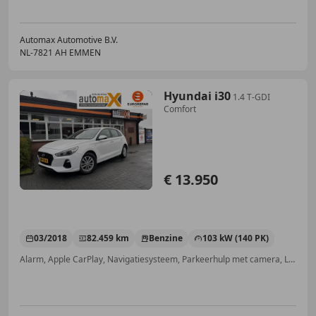
Automax Automotive B.V.
NL-7821 AH EMMEN
Hyundai i30
1.4 T-GDI
Comfort
€ 13.950
03/2018
82.459 km
Benzine
103 kW (140 PK)
Alarm, Apple CarPlay, Navigatiesysteem, Parkeerhulp met camera, LED verlichting, Lichtmetalen velgen, Lendensteun, Niet-rokers auto