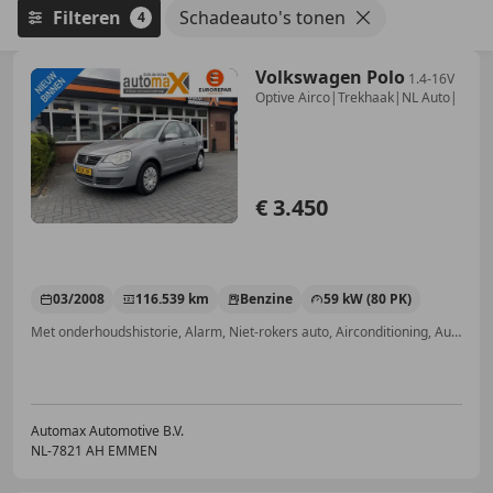
Filteren
Schadeauto's tonen
4
Volkswagen Polo
1.4-16V
Optive Airco|Trekhaak|NL Auto|
€ 3.450
03/2008
116.539 km
Benzine
59 kW (80 PK)
Met onderhoudshistorie, Alarm, Niet-rokers auto, Airconditioning, Automatische klimaatregeling, Centrale deurvergrendeling met afstandsbediening, Elektrische ramen, Zij-airbags
Automax Automotive B.V.
NL-7821 AH EMMEN