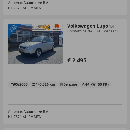
Automax Automotive B.V.
NL-7821 AH EMMEN
Volkswagen Lupo
1.4
Comfortline NAP|2e Eigenaar!|
€ 2.495
05/2003
143.326 km
Benzine
44 kW (60 PK)
Automax Automotive B.V.
NL-7821 AH EMMEN