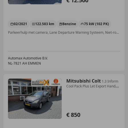
€ 12.500
02/2021
122.583 km
Benzine
75 kW (102 PK)
Parkeerhulp met camera, Lane Departure Warning Systeem, Niet-rokers auto, Lichtmetalen velgen, Automatische klimaatregeling, LED verlichting, Parkeerhulp achter, Pechset
Automax Automotive B.V.
NL-7821 AH EMMEN
Mitsubishi Colt
1.3 Inform
Cool Pack Plus Let Export Handel.
Schad
€ 850