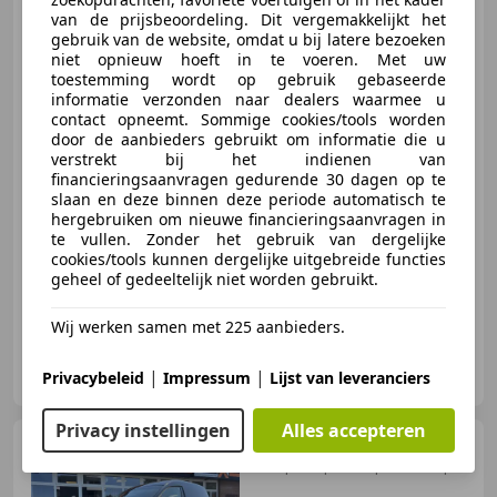
Peugeot 5008
1.6 THP ST
van de prijsbeoordeling. Dit vergemakkelijkt het
5p. |Automaat!|Trekhaak!|
gebruik van de website, omdat u bij latere bezoeken
niet opnieuw hoeft in te voeren. Met uw
toestemming wordt op gebruik gebaseerde
informatie verzonden naar dealers waarmee u
contact opneemt. Sommige cookies/tools worden
€ 4.950
door de aanbieders gebruikt om informatie die u
verstrekt bij het indienen van
financieringsaanvragen gedurende 30 dagen op te
slaan en deze binnen deze periode automatisch te
hergebruiken om nieuwe financieringsaanvragen in
01/2011
208.011 km
Benzine
115 kW (156 PK)
te vullen. Zonder het gebruik van dergelijke
cookies/tools kunnen dergelijke uitgebreide functies
Niet-rokers auto, Alarm, Met onderhoudshistorie, Lichtmetalen velgen, Automatische klimaatregeling, Electronic Stability Program, Startonderbreker, Regensensor
geheel of gedeeltelijk niet worden gebruikt.
Wij werken samen met 225 aanbieders.
Automax Automotive B.V.
|
|
Privacybeleid
Impressum
Lijst van leveranciers
NL-7821 AH EMMEN
Privacy instellingen
Alles accepteren
Volkswagen Caddy
2.0
TDI |DSG!|Cruise!|Ventilatie!|