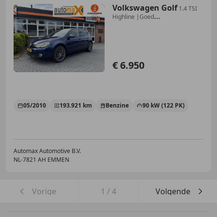
Volkswagen Golf
1.4 TSI
Highline |Goed
Onderhouden!|Xenon|
€ 6.950
05/2010
193.921 km
Benzine
90 kW (122 PK)
Automax Automotive B.V.
NL-7821 AH EMMEN
Vorige
1
/
4
Volgende