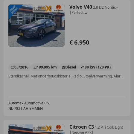
Volvo V40
2.0 D2 Nordic+
|Perfect
Onderhouden!|Stoelverw|
€ 6.950
03/2016
199.995 km
Diesel
88 kW (120 PK)
Standkachel, Met onderhoudshistorie, Radio, Stoelverwarming, Alarm, Niet-rokers auto, LED dagrijverlichting, Wifi-hotspot
Automax Automotive B.V.
NL-7821 AH EMMEN
Citroen C3
1.2 VTi Coll. Light
|Nieuwe APK|