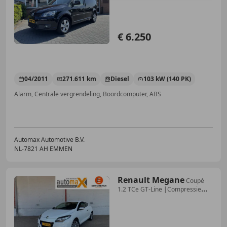
€ 6.250
04/2011
271.611 km
Diesel
103 kW (140 PK)
Alarm, Centrale vergrendeling, Boordcomputer, ABS
Automax Automotive B.V.
NL-7821 AH EMMEN
Renault Megane
Coupé
1.2 TCe GT-Line |Compressie
verlies|