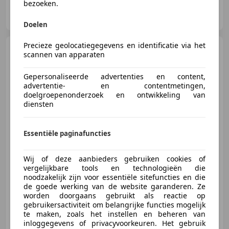
bezoeken.
Automax Automotive B.V.
NL-7821 AH EMMEN
Doelen
Precieze geolocatiegegevens en identificatie via het
Suzuki Vitara
1.6D
scannen van apparaten
Exclusive
Trekhaak|Navigatie|Stoelverwarming
Gepersonaliseerde advertenties en content,
advertentie- en contentmetingen,
doelgroepenonderzoek en ontwikkeling van
diensten
€ 9.950
Essentiële paginafuncties
11/2016
189.583 km
Diesel
88 kW (120 PK)
Wij of deze aanbieders gebruiken cookies of
Parkeerhulp met camera, Met onderhoudshistorie, Startonderbreker, Niet-rokers auto, Stoelverwarming, Getinte ramen, ABS, Alarm
vergelijkbare tools en technologieën die
noodzakelijk zijn voor essentiële sitefuncties en die
de goede werking van de website garanderen. Ze
worden doorgaans gebruikt als reactie op
gebruikersactiviteit om belangrijke functies mogelijk
Automax Automotive B.V.
te maken, zoals het instellen en beheren van
NL-7821 AH EMMEN
inloggegevens of privacyvoorkeuren. Het gebruik