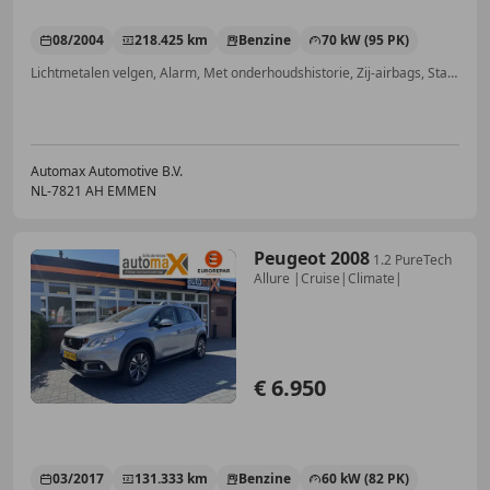
08/2004
218.425 km
Benzine
70 kW (95 PK)
Lichtmetalen velgen, Alarm, Met onderhoudshistorie, Zij-airbags, Startonderbreker, Airconditioning, Mistlampen, Elektrische ramen
Automax Automotive B.V.
NL-7821 AH EMMEN
Peugeot 2008
1.2 PureTech
Allure |Cruise|Climate|
€ 6.950
03/2017
131.333 km
Benzine
60 kW (82 PK)