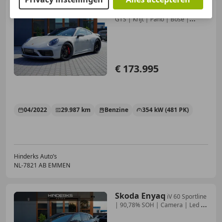
Porsche 992
992 3.0 Carrera
GTS | Krijt | Pano | Bose |
Sportu
€ 173.995
04/2022
29.987 km
Benzine
354 kW (481 PK)
Hinderks Auto’s
NL-7821 AB EMMEN
Skoda Enyaq
iV 60 Sportline
| 90,78% SOH | Camera | Led |
Crui