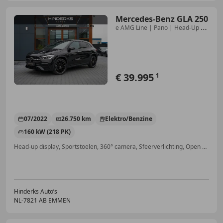
Mercedes-Benz GLA 250
e AMG Line | Pano | Head-Up |
Adap. Cruise | 360gr
€ 39.995
1
07/2022
26.750 km
Elektro/Benzine
160 kW (218 PK)
Head-up display, Sportstoelen, 360° camera, Sfeerverlichting, Open dak, ABS, Airbag bestuurder, Getinte ramen
Hinderks Auto’s
NL-7821 AB EMMEN