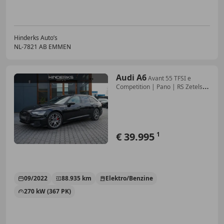
Hinderks Auto’s
NL-7821 AB EMMEN
Audi A6
Avant 55 TFSI e
Competition | Pano | RS Zetels |
B
€ 39.995
1
09/2022
88.935 km
Elektro/Benzine
270 kW (367 PK)