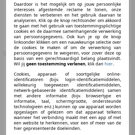
12/2021
115.967 km
Elektrisch
150 kW (204 PK)
Daardoor is het mogelijk om op jouw persoonlijke
interesses afgestemde reclame te tonen, onze
Stuurwielverwarming, Adaptieve Cruise Control, Sfeerverlichting, Voorruitverwarming, Lichtmetalen velgen, Dakrails, Stoelverwarming, Armsteun
diensten te verbeteren en het gebruik daarvan te
analyseren. Klik op de knop rechtsonder om akkoord
te gaan met het gebruik van toestemmingsplichtige
cookies en de daarmee samenhangende verwerking
van persoonsgegevens. Ook kun je op de knop
Hinderks Auto’s
linksonder klikken om een nauwkeurige selectie over
NL-7821 AB EMMEN
de cookies te maken of om de verwerking van
persoonsgegevens te weigeren, voor zover deze op
basis van een gerechtvaardigd belang plaatsvindt.
Volkswagen ID.3
First Plus
Wil jij
geen toestemming verlenen
, klik dan
hier
.
58 kWh | 91,55% SOH | IQ |
Camera | Ada
Cookies, apparaat- of soortgelijke online-
identificatoren (bijv. login-identificatiemiddelen,
willekeurig toegewezen identificatiemiddelen,
netwerk-gebaseerde identificatiemiddelen) samen
met andere informatie (bijv. browsertype en
€ 21.995
1
informatie, taal, schermgrootte, ondersteunde
technologieën enz.) kunnen op uw apparaat worden
opgeslagen of gelezen om dat apparaat telkens
wanneer het verbinding maakt met een app of met
een website te herkennen, voor een of meer van de
11/2020
38.761 km
Elektrisch
150 kW (204 PK)
hier gepresenteerde doeleinden.
Stuurwielverwarming, Parkeerhulp met camera, Lichtmetalen velgen, Elektrisch verstelbare buitenspiegels, Alarm, Adaptieve Cruise Control, Grootlichtassistent, Android Auto