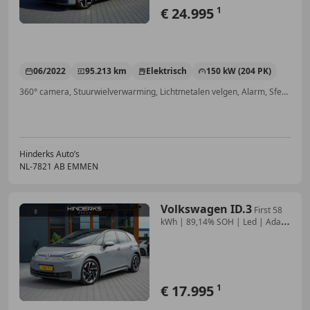
€ 24.995
1
06/2022
95.213 km
Elektrisch
150 kW (204 PK)
360° camera, Stuurwielverwarming, Lichtmetalen velgen, Alarm, Sfeerverlichting, Parkeerhulp met camera, Adaptieve Cruise Control, Getinte ramen
Hinderks Auto’s
NL-7821 AB EMMEN
Volkswagen ID.3
First 58
kWh | 89,14% SOH | Led | Adap.
Cruise | P
€ 17.995
1