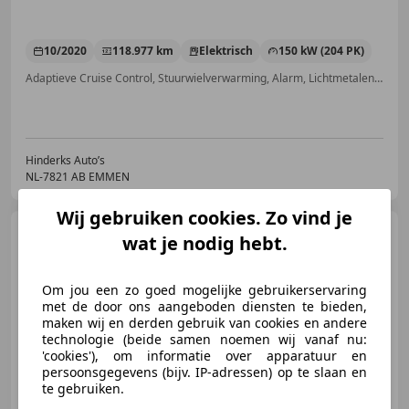
10/2020
118.977 km
Elektrisch
150 kW (204 PK)
Adaptieve Cruise Control, Stuurwielverwarming, Alarm, Lichtmetalen velgen, Elektrisch verstelbare buitenspiegels, Stoelverwarming, Elektrische ramen, Grootlichtassistent
Hinderks Auto’s
NL-7821 AB EMMEN
Wij gebruiken cookies. Zo vind je
Volkswagen ID.4
Pro 77
wat je nodig hebt.
kWh | 95,84% SOH | Head up |
Led | Adap. Cr
Om jou een zo goed mogelijke gebruikerservaring
met de door ons aangeboden diensten te bieden,
maken wij en derden gebruik van cookies en andere
€ 24.995
1
technologie (beide samen noemen wij vanaf nu:
'cookies'), om informatie over apparatuur en
persoonsgegevens (bijv. IP-adressen) op te slaan en
te gebruiken.