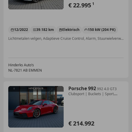
€ 22.995
1
12/2022
39.182 km
Elektrisch
150 kW (204 PK)
Lichtmetalen velgen, Adaptieve Cruise Control, Alarm, Stuurwielverwarming, Sfeerverlichting, Inductieladen voor smartphones, Sportonderstel, Stoelverwarming
Hinderks Auto’s
NL-7821 AB EMMEN
Porsche 992
992 4.0 GT3
Clubsport | Buckets | Sport
Chrono | A
€ 214.992