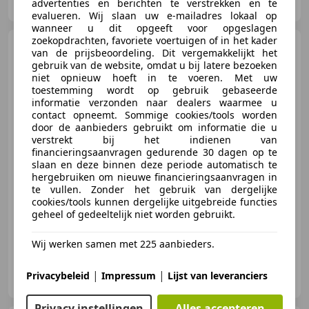
advertenties en berichten te verstrekken en te
NL-7821 AB EMMEN
evalueren. Wij slaan uw e-mailadres lokaal op
wanneer u dit opgeeft voor opgeslagen
zoekopdrachten, favoriete voertuigen of in het kader
Volkswagen ID.3
First Plus
van de prijsbeoordeling. Dit vergemakkelijkt het
58 kWh | 90,69% SOH | IQ |
gebruik van de website, omdat u bij latere bezoeken
Camera | Ada
niet opnieuw hoeft in te voeren. Met uw
toestemming wordt op gebruik gebaseerde
informatie verzonden naar dealers waarmee u
contact opneemt. Sommige cookies/tools worden
€ 17.995
1
door de aanbieders gebruikt om informatie die u
verstrekt bij het indienen van
financieringsaanvragen gedurende 30 dagen op te
slaan en deze binnen deze periode automatisch te
hergebruiken om nieuwe financieringsaanvragen in
12/2020
123.403 km
Elektrisch
150 kW (204 PK)
te vullen. Zonder het gebruik van dergelijke
cookies/tools kunnen dergelijke uitgebreide functies
Stuurwielverwarming, Parkeerhulp met camera, Elektrisch verstelbare buitenspiegels, Alarm, Adaptieve Cruise Control, Automatische klimaatregeling, Lichtmetalen velgen, Stoelverwarming
geheel of gedeeltelijk niet worden gebruikt.
Wij werken samen met 225 aanbieders.
Hinderks Auto’s
|
|
Privacybeleid
Impressum
Lijst van leveranciers
NL-7821 AB EMMEN
Privacy instellingen
Alles accepteren