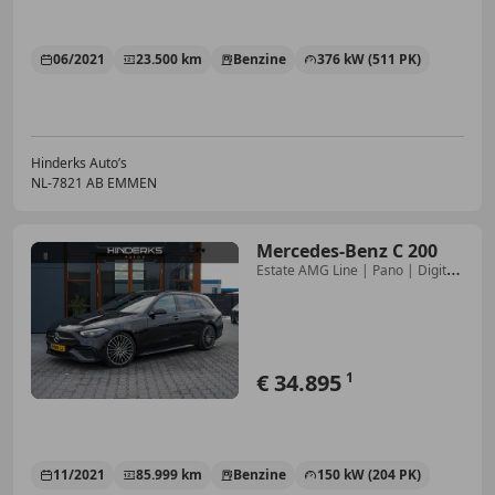
06/2021
23.500 km
Benzine
376 kW (511 PK)
Hinderks Auto’s
NL-7821 AB EMMEN
Mercedes-Benz C 200
Estate AMG Line | Pano | Digital
| Trekhaak | Sfee
€ 34.895
1
11/2021
85.999 km
Benzine
150 kW (204 PK)