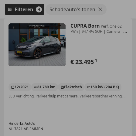
Filteren
Schadeauto's tonen
4
CUPRA Born
Perf. One 62
kWh | 94,14% SOH | Camera |
Elek. Sto
€ 23.495
1
12/2021
81.789 km
Elektrisch
150 kW (204 PK)
LED verlichting, Parkeerhulp met camera, Verkeersbordherkenning, Stuurwielverwarming, Massagestoelen, Elektrische stoelverstelling, Apple CarPlay, Stoelverwarming
Hinderks Auto’s
NL-7821 AB EMMEN