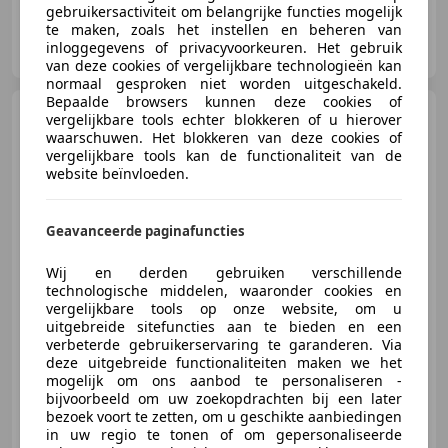
gebruikersactiviteit om belangrijke functies mogelijk
te maken, zoals het instellen en beheren van
Hinderks Auto’s
inloggegevens of privacyvoorkeuren. Het gebruik
NL-7821 AB EMMEN
van deze cookies of vergelijkbare technologieën kan
normaal gesproken niet worden uitgeschakeld.
Bepaalde browsers kunnen deze cookies of
Volkswagen ID.3
First 58
vergelijkbare tools echter blokkeren of u hierover
kWh | 92,84% SOH | Led | Adap.
waarschuwen. Het blokkeren van deze cookies of
Cruise | S
vergelijkbare tools kan de functionaliteit van de
website beïnvloeden.
€ 17.995
1
Geavanceerde paginafuncties
Wij en derden gebruiken verschillende
technologische middelen, waaronder cookies en
vergelijkbare tools op onze website, om u
11/2020
120.323 km
Elektrisch
150 kW (204 PK)
uitgebreide sitefuncties aan te bieden en een
verbeterde gebruikerservaring te garanderen. Via
Adaptieve Cruise Control, Alarm, Stuurwielverwarming, Elektrisch verstelbare buitenspiegels, Lichtmetalen velgen, Stoelverwarming, Grootlichtassistent, Elektrische ramen
deze uitgebreide functionaliteiten maken we het
mogelijk om ons aanbod te personaliseren -
bijvoorbeeld om uw zoekopdrachten bij een later
bezoek voort te zetten, om u geschikte aanbiedingen
in uw regio te tonen of om gepersonaliseerde
Hinderks Auto’s