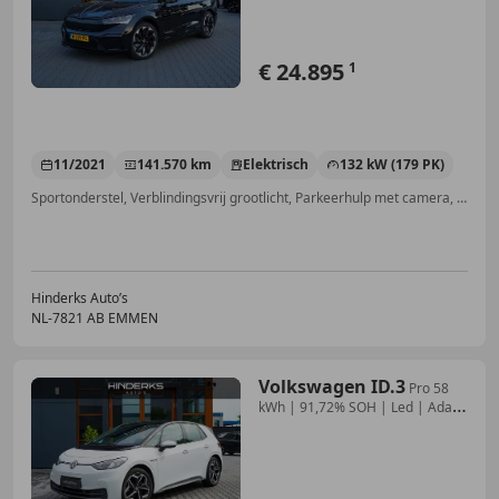
€ 24.895
1
11/2021
141.570 km
Elektrisch
132 kW (179 PK)
Sportonderstel, Verblindingsvrij grootlicht, Parkeerhulp met camera, Stoelverwarming, Elektrische achterklep, Hoofd airbag, Dakrails, Geheel digitaal combi-instrument
Hinderks Auto’s
NL-7821 AB EMMEN
Volkswagen ID.3
Pro 58
kWh | 91,72% SOH | Led | Adap.
Cruise | Sto