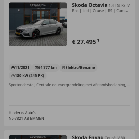
Skoda Octavia
1.4 TSI RS iV
Bns | Led | Cruise | RS | Camera
| S
€ 27.495
1
11/2021
64.777 km
Elektro/Benzine
180 kW (245 PK)
Sportonderstel, Centrale deurvergrendeling met afstandsbediening, Getinte ramen, Sportstoelen, Inductieladen voor smartphones, Digitale radio-ontvangst, Apple CarPlay, Geheel digitaal combi-instrument
Hinderks Auto’s
NL-7821 AB EMMEN
Skoda Enyaq
Coupé iV 80