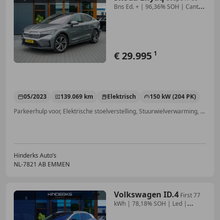
Bns Ed. + | 96,36% SOH | Canton
| Pano
€ 29.995
1
05/2023
139.069 km
Elektrisch
150 kW (204 PK)
Parkeerhulp voor, Elektrische stoelverstelling, Stuurwielverwarming, Sfeerverlichting, Head-up display, Elektrische achterklep, Parkeerhulp met camera, Alarm
Hinderks Auto’s
NL-7821 AB EMMEN
Volkswagen ID.4
First 77
kWh | 78,18% SOH | Led |
Camera | Adap. C