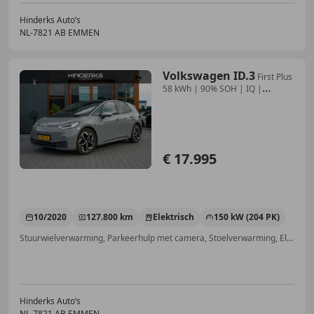
Hinderks Auto’s
NL-7821 AB EMMEN
Volkswagen ID.3
First Plus
58 kWh | 90% SOH | IQ |
Camera | Keyles
€ 17.995
10/2020
127.800 km
Elektrisch
150 kW (204 PK)
Stuurwielverwarming, Parkeerhulp met camera, Stoelverwarming, Elektrisch verstelbare buitenspiegels, Alarm, Adaptieve Cruise Control, Automatische klimaatregeling, Lichtmetalen velgen
Hinderks Auto’s
NL-7821 AB EMMEN