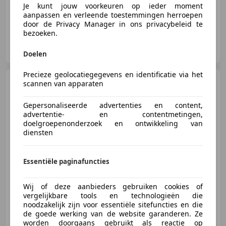
Je kunt jouw voorkeuren op ieder moment
aanpassen en verleende toestemmingen herroepen
door de Privacy Manager in ons privacybeleid te
bezoeken.
Hinderks Auto’s
NL-7821 AB EMMEN
Doelen
Precieze geolocatiegegevens en identificatie via het
Volkswagen ID.3
Pro
scannen van apparaten
Performance 58 kWh | Led |
Metallic | Cruise |
Gepersonaliseerde advertenties en content,
advertentie- en contentmetingen,
doelgroepenonderzoek en ontwikkeling van
diensten
€ 21.995
1
Essentiële paginafuncties
12/2022
39.536 km
Elektrisch
150 kW (204 PK)
Wij of deze aanbieders gebruiken cookies of
vergelijkbare tools en technologieën die
Lichtmetalen velgen, Alarm, Adaptieve Cruise Control, Sfeerverlichting, Inductieladen voor smartphones, Sportonderstel, Bochtverlichting, Android Auto
noodzakelijk zijn voor essentiële sitefuncties en die
de goede werking van de website garanderen. Ze
worden doorgaans gebruikt als reactie op