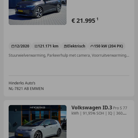
€ 21.995
1
12/2020
121.171 km
Elektrisch
150 kW (204 PK)
Stuurwielverwarming, Parkeerhulp met camera, Voorruitverwarming, Getinte ramen, Stoelverwarming, Armsteun, Alarm, Apple CarPlay
Hinderks Auto’s
NL-7821 AB EMMEN
Volkswagen ID.3
Pro S 77
kWh | 91,95% SOH | IQ | 360
Camera | Adap