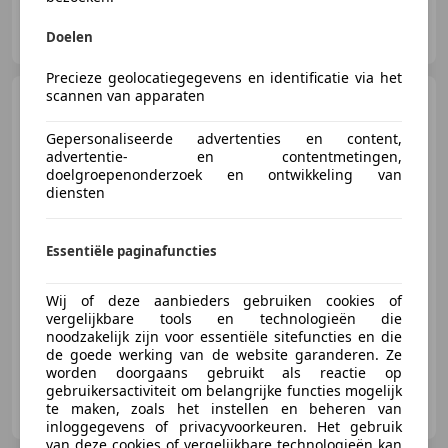
Autobedrijf Ebus
Doelen
NL-7075 EA ETTEN GLD
Precieze geolocatiegegevens en identificatie via het
scannen van apparaten
Audi Q5
2.0 TFSI e-hybrid
quattro S edition Trekhaak / Pan
Gepersonaliseerde advertenties en content,
advertentie- en contentmetingen,
doelgroepenonderzoek en ontwikkeling van
diensten
€ 79.950
1
Essentiële paginafuncties
Wij of deze aanbieders gebruiken cookies of
07/2026
10 km
Benzine
220 kW (299 PK)
vergelijkbare tools en technologieën die
noodzakelijk zijn voor essentiële sitefuncties en die
de goede werking van de website garanderen. Ze
worden doorgaans gebruikt als reactie op
gebruikersactiviteit om belangrijke functies mogelijk
Autobedrijf Ebus
te maken, zoals het instellen en beheren van
NL-7075 EA ETTEN GLD
inloggegevens of privacyvoorkeuren. Het gebruik
van deze cookies of vergelijkbare technologieën kan