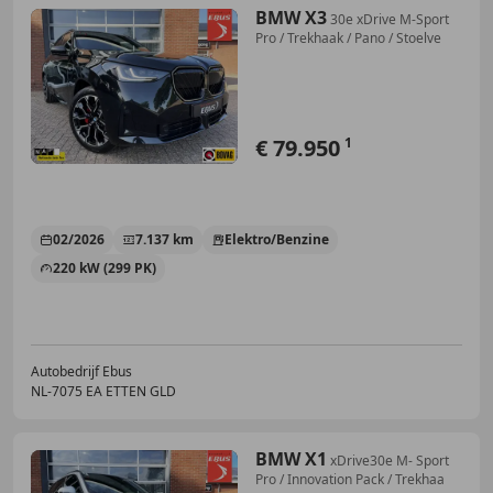
BMW X3
30e xDrive M-Sport
Pro / Trekhaak / Pano / Stoelve
€ 79.950
1
02/2026
7.137 km
Elektro/Benzine
220 kW (299 PK)
Autobedrijf Ebus
NL-7075 EA ETTEN GLD
BMW X1
xDrive30e M- Sport
Pro / Innovation Pack / Trekhaa