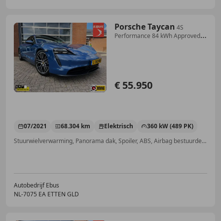
Porsche Taycan
4S
Performance 84 kWh Approved
Possible
€ 55.950
07/2021
68.304 km
Elektrisch
360 kW (489 PK)
Stuurwielverwarming, Panorama dak, Spoiler, ABS, Airbag bestuurder, 4x4, Bandenspanningscontrole, Met onderhoudshistorie
Autobedrijf Ebus
NL-7075 EA ETTEN GLD