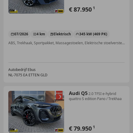
€ 87.950
1
07/2026
4 km
Elektrisch
345 kW (469 PK)
ABS, Trekhaak, Sportpakket, Massagestoelen, Elektrische stoelverstelling, Panorama dak, Alarm, Grootlichtassistent
Autobedrijf Ebus
NL-7075 EA ETTEN GLD
Audi Q5
2.0 TFSI e-hybrid
quattro S edition Pano / Trekhaa
€ 79.950
1