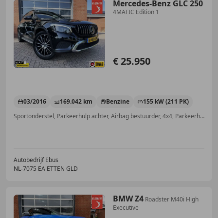
Mercedes-Benz GLC 250
4MATIC Edition 1
€ 25.950
03/2016
169.042 km
Benzine
155 kW (211 PK)
Sportonderstel, Parkeerhulp achter, Airbag bestuurder, 4x4, Parkeerhulp met camera, Open dak, Elektrische achterklep, Getinte ramen
Autobedrijf Ebus
NL-7075 EA ETTEN GLD
BMW Z4
Roadster M40i High
Executive