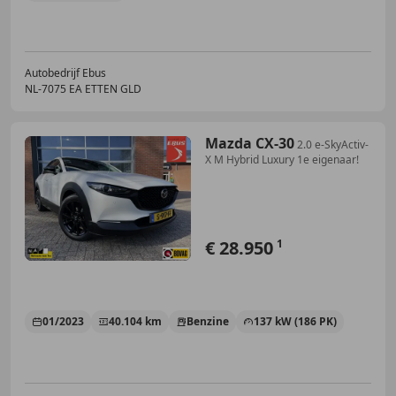
Autobedrijf Ebus
NL-7075 EA ETTEN GLD
Mazda CX-30
2.0 e-SkyActiv-
X M Hybrid Luxury 1e eigenaar!
€ 28.950
1
01/2023
40.104 km
Benzine
137 kW (186 PK)