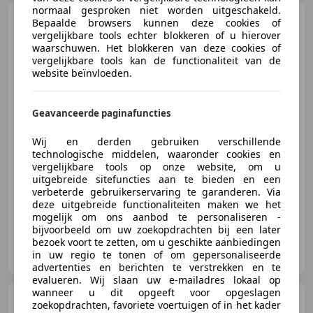
normaal gesproken niet worden uitgeschakeld.
Audi Q5
Sportback 2.0 TFSI e-
Bepaalde browsers kunnen deze cookies of
hybrid quattro S edition Comp
vergelijkbare tools echter blokkeren of u hierover
waarschuwen. Het blokkeren van deze cookies of
vergelijkbare tools kan de functionaliteit van de
website beïnvloeden.
€ 79.950
1
Geavanceerde paginafuncties
Wij en derden gebruiken verschillende
technologische middelen, waaronder cookies en
11/2025
9.280 km
Elektro/Benzine
vergelijkbare tools op onze website, om u
270 kW (367 PK)
uitgebreide sitefuncties aan te bieden en een
verbeterde gebruikerservaring te garanderen. Via
deze uitgebreide functionaliteiten maken we het
mogelijk om ons aanbod te personaliseren -
bijvoorbeeld om uw zoekopdrachten bij een later
bezoek voort te zetten, om u geschikte aanbiedingen
Autobedrijf Ebus
in uw regio te tonen of om gepersonaliseerde
NL-7075 EA ETTEN GLD
advertenties en berichten te verstrekken en te
evalueren. Wij slaan uw e-mailadres lokaal op
wanneer u dit opgeeft voor opgeslagen
Audi S3
Sportback 2.0 TFSI S3
zoekopdrachten, favoriete voertuigen of in het kader
quattro Pano / Matrix-LED /