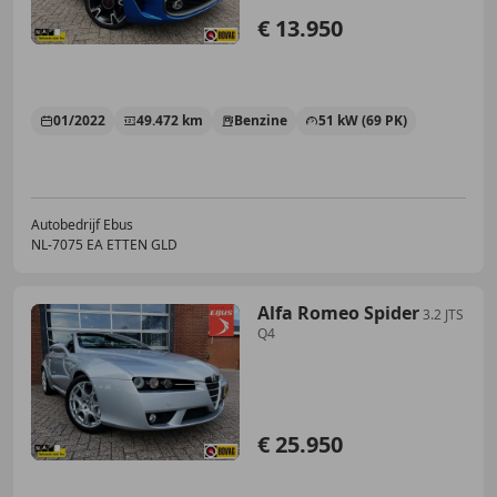
€ 13.950
01/2022
49.472 km
Benzine
51 kW (69 PK)
Autobedrijf Ebus
NL-7075 EA ETTEN GLD
Alfa Romeo Spider
3.2 JTS
Q4
€ 25.950