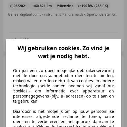
06/2021
60.821 km
Benzine
190 kW (258 PK)
Geheel digitaal combi-instrument, Panorama dak, Sportonderstel, Getinte ramen, Sfeerverlichting, Adaptieve Cruise Control, Niet-rokers auto, Met onderhoudshistorie
Autobedrijf Ebus
NL-7075 EA ETTEN GLD
Wij gebruiken cookies. Zo vind je
wat je nodig hebt.
Audi A3
Sportback 35 TFSI S
edition / S- Line / ACC
Om jou een zo goed mogelijke gebruikerservaring
met de door ons aangeboden diensten te bieden,
maken wij en derden gebruik van cookies en andere
technologie (beide samen noemen wij vanaf nu:
'cookies'), om informatie over apparatuur en
€ 29.950
persoonsgegevens (bijv. IP-adressen) op te slaan en
te gebruiken.
Daardoor is het mogelijk om op jouw persoonlijke
interesses afgestemde reclame te tonen, onze
12/2023
45.014 km
Benzine
110 kW (150 PK)
diensten te verbeteren en het gebruik daarvan te
analyseren. Klik op de knop rechtsonder om akkoord