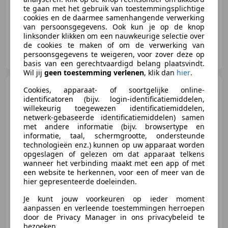
Sportonderstel, Sportstoelen, Lichtmetalen velgen, Navigatiesysteem, Digitale radio-ontvangst, Geheel digitaal combi-instrument, Keyless Entry, Niet-rokers auto
te gaan met het gebruik van toestemmingsplichtige
cookies en de daarmee samenhangende verwerking
van persoonsgegevens. Ook kun je op de knop
linksonder klikken om een nauwkeurige selectie over
de cookies te maken of om de verwerking van
Autobedrijf Ebus
persoonsgegevens te weigeren, voor zover deze op
NL-7075 EA ETTEN GLD
basis van een gerechtvaardigd belang plaatsvindt.
Wil jij
geen toestemming verlenen
, klik dan
hier
.
Ford Ranger Raptor
3.0 /
Cookies, apparaat- of soortgelijke online-
PPF / Camera / Rollertop / Leer
identificatoren (bijv. login-identificatiemiddelen,
willekeurig toegewezen identificatiemiddelen,
netwerk-gebaseerde identificatiemiddelen) samen
met andere informatie (bijv. browsertype en
informatie, taal, schermgrootte, ondersteunde
€ 48.950
technologieën enz.) kunnen op uw apparaat worden
Excl. BTW
opgeslagen of gelezen om dat apparaat telkens
wanneer het verbinding maakt met een app of met
een website te herkennen, voor een of meer van de
hier gepresenteerde doeleinden.
07/2023
30.258 km
Benzine
214 kW (291 PK)
Je kunt jouw voorkeuren op ieder moment
aanpassen en verleende toestemmingen herroepen
door de Privacy Manager in ons privacybeleid te
bezoeken.