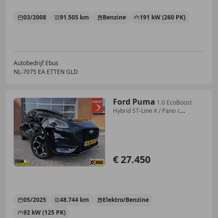
03/2008
91.505 km
Benzine
191 kW (260 PK)
Autobedrijf Ebus
NL-7075 EA ETTEN GLD
Ford Puma
1.0 EcoBoost
Hybrid ST-Line X / Pano /
Winterpakke
€ 27.450
05/2025
48.744 km
Elektro/Benzine
92 kW (125 PK)