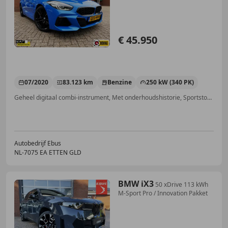
€ 45.950
07/2020
83.123 km
Benzine
250 kW (340 PK)
Geheel digitaal combi-instrument, Met onderhoudshistorie, Sportstoelen, Sportpakket, Grootlichtassistent, Alarm, Head-up display, Niet-rokers auto
Autobedrijf Ebus
NL-7075 EA ETTEN GLD
BMW iX3
50 xDrive 113 kWh
M-Sport Pro / Innovation Pakket