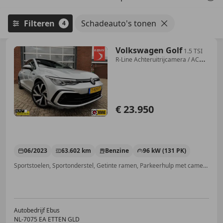
Filteren
Schadeauto's tonen
4
Volkswagen Golf
1.5 TSI
R-Line Achteruitrijcamera / ACC /
Trekhaak
€ 23.950
06/2023
63.602 km
Benzine
96 kW (131 PK)
Sportstoelen, Sportonderstel, Getinte ramen, Parkeerhulp met camera, Geheel digitaal combi-instrument, LED verlichting, Sfeerverlichting, Digitale radio-ontvangst
Autobedrijf Ebus
NL-7075 EA ETTEN GLD