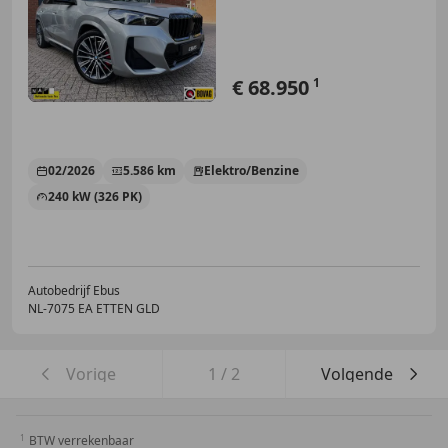
€ 68.950
1
02/2026
5.586 km
Elektro/Benzine
240 kW (326 PK)
Autobedrijf Ebus
NL-7075 EA ETTEN GLD
Vorige
1
/
2
Volgende
BTW verrekenbaar