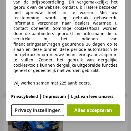
van de prijsbeoordeling. Dit vergemakkelijkt het
gebruik van de website, omdat u bij latere bezoeken
niet opnieuw hoeft in te voeren. Met uw
toestemming wordt op gebruik gebaseerde
informatie verzonden naar dealers waarmee u
€ 82.950
1
contact opneemt. Sommige cookies/tools worden
door de aanbieders gebruikt om informatie die u
verstrekt bij het indienen van
financieringsaanvragen gedurende 30 dagen op te
slaan en deze binnen deze periode automatisch te
01/2025
3.500 km
Benzine
245 kW (333 PK)
hergebruiken om nieuwe financieringsaanvragen in
te vullen. Zonder het gebruik van dergelijke
cookies/tools kunnen dergelijke uitgebreide functies
geheel of gedeeltelijk niet worden gebruikt.
Autobedrijf Ebus
Wij werken samen met 225 aanbieders.
NL-7075 EA ETTEN GLD
|
|
Privacybeleid
Impressum
Lijst van leveranciers
Fiat 500
1.0 Hybrid Sport
Privacy instellingen
Alles accepteren