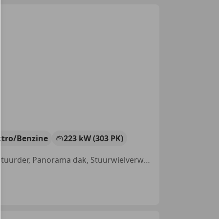
ktro/Benzine
223 kW (303 PK)
360° camera, Head-up display, Elektrische stoelverstelling, Airbag bestuurder, Panorama dak, Stuurwielverwarming, Grootlichtassistent, Getinte ramen