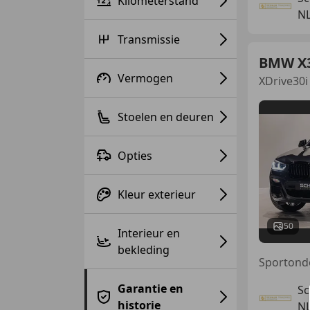
Kilometerstand
NL
Transmissie
BMW X
Vermogen
XDrive30i
Stoelen en deuren
Opties
Kleur exterieur
50
Interieur en
bekleding
Garantie en
Sc
historie
NL