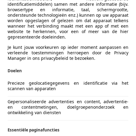
identificatiemiddelen) samen met andere informatie (bijv.
browsertype en informatie, taal, schermgrootte,
XC90
ondersteunde technologieën enz.) kunnen op uw apparaat
echarge AWD Inscription|7-per|NAP|H&K|360
worden opgeslagen of gelezen om dat apparaat telkens
wanneer het verbinding maakt met een app of met een
€ 44.900
website te herkennen, voor een of meer van de hier
gepresenteerde doeleinden.
Je kunt jouw voorkeuren op ieder moment aanpassen en
verleende toestemmingen herroepen door de Privacy
Manager in ons privacybeleid te bezoeken.
Doelen
Precieze geolocatiegegevens en identificatie via het
09/2021
77.000 km
Ele
scannen van apparaten
Gepersonaliseerde advertenties en content, advertentie-
en contentmetingen, doelgroepenonderzoek en
halk Trading Automotive B.V.
ontwikkeling van diensten
-4879 AK ETTEN-LEUR
Essentiële paginafuncties