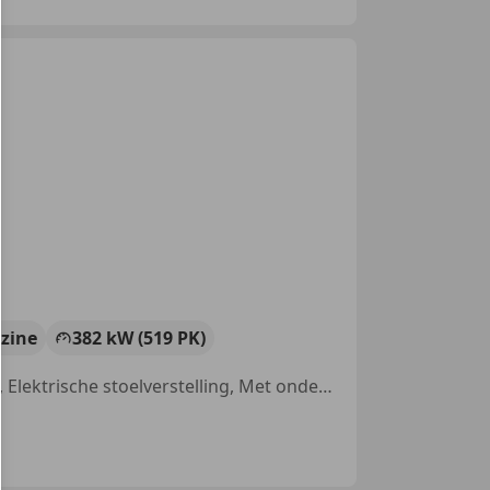
zine
382 kW (519 PK)
Stoelventilatie, Head-up display, Grootlichtassistent, Massagestoelen, Elektrische stoelverstelling, Met onderhoudshistorie, Panorama dak, Parkeerhulp met camera