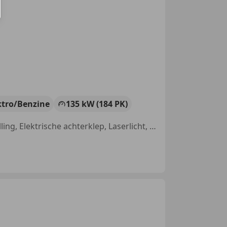
ktro/Benzine
135 kW (184 PK)
Panorama dak, Sportstoelen, Schakelflippers, Elektrische stoelverstelling, Elektrische achterklep, Laserlicht, Grootlichtassistent, Geheel digitaal combi-instrument