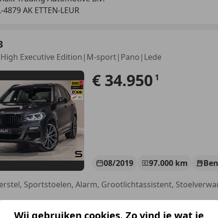
-4879 AK ETTEN-LEUR
3
 High Executive Edition|M-sport|Pano|Lede
€ 34.950
1
08/2019
97.000 km
Ben
halk Trading Automotive B.V.
Wij gebruiken cookies. Zo vind je wat je
-4879 AK ETTEN-LEUR