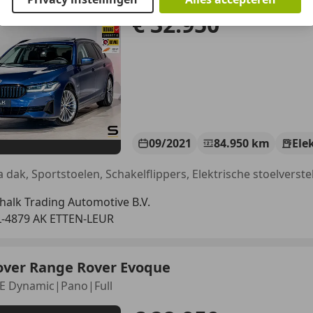
€ 32.950
09/2021
84.950 km
Ele
halk Trading Automotive B.V.
-4879 AK ETTEN-LEUR
over Range Rover Evoque
SE Dynamic|Pano|Full