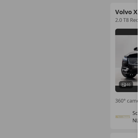
Volvo 
2.0 T8 R
46
Sc
NL