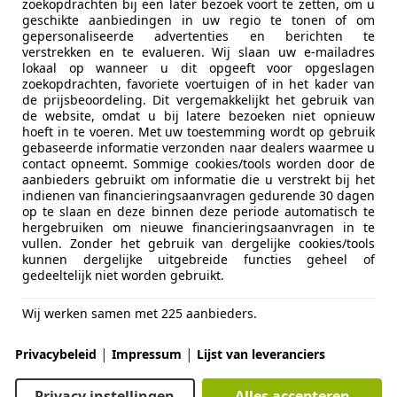
zoekopdrachten bij een later bezoek voort te zetten, om u
 2.5i S|NAP|Stoelverwarming|NetteAuto|Onde
geschikte aanbiedingen in uw regio te tonen of om
gepersonaliseerde advertenties en berichten te
€ 12.950
verstrekken en te evalueren. Wij slaan uw e-mailadres
lokaal op wanneer u dit opgeeft voor opgeslagen
zoekopdrachten, favoriete voertuigen of in het kader van
de prijsbeoordeling. Dit vergemakkelijkt het gebruik van
de website, omdat u bij latere bezoeken niet opnieuw
hoeft in te voeren. Met uw toestemming wordt op gebruik
gebaseerde informatie verzonden naar dealers waarmee u
contact opneemt. Sommige cookies/tools worden door de
aanbieders gebruikt om informatie die u verstrekt bij het
indienen van financieringsaanvragen gedurende 30 dagen
05/2003
134.300 km
Be
op te slaan en deze binnen deze periode automatisch te
hergebruiken om nieuwe financieringsaanvragen in te
vullen. Zonder het gebruik van dergelijke cookies/tools
kunnen dergelijke uitgebreide functies geheel of
gedeeltelijk niet worden gebruikt.
halk Trading Automotive B.V.
-4879 AK ETTEN-LEUR
Wij werken samen met 225 aanbieders.
|
|
Privacybeleid
Impressum
Lijst van leveranciers
30
Touring 530e|Cam|Pano|Comfort|HUD|Acc+|Nap
Privacy instellingen
Alles accepteren