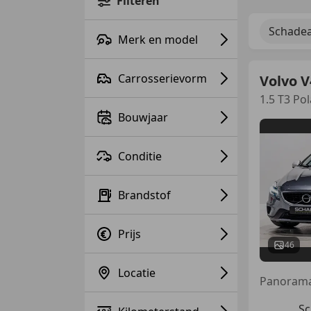
Filteren
Schadea
Merk en model
Carrosserievorm
Volvo V
1.5 T3 P
Bouwjaar
Conditie
Brandstof
Prijs
46
Locatie
Sc