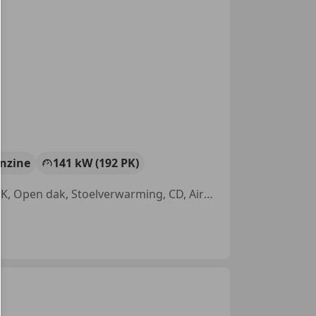
nzine
141 kW (192 PK)
Sportstoelen, Navigatiesysteem, Met onderhoudshistorie, Nieuwe APK, Open dak, Stoelverwarming, CD, Airbag bestuurder