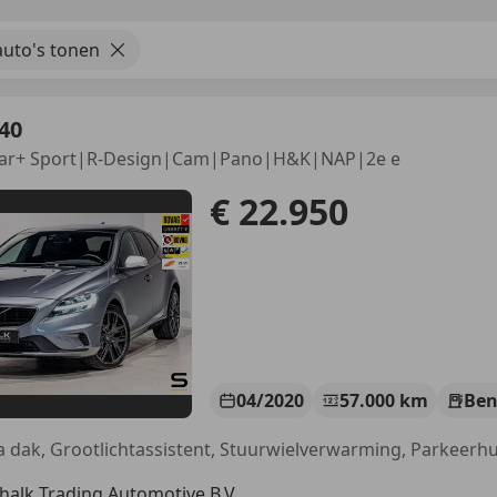
uto's tonen
40
olar+ Sport|R-Design|Cam|Pano|H&K|NAP|2e e
€ 22.950
04/2020
57.000 km
Ben
halk Trading Automotive B.V.