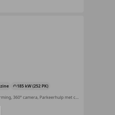
zine
185 kW (252 PK)
Sportonderstel, Sportstoelen, Alarm, Grootlichtassistent, Stoelverwarming, 360° camera, Parkeerhulp met camera, Digitale radio-ontvangst