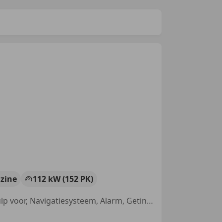
zine
112 kW (152 PK)
Panorama dak, Grootlichtassistent, Stuurwielverwarming, Parkeerhulp voor, Navigatiesysteem, Alarm, Getinte ramen, Schakelflippers