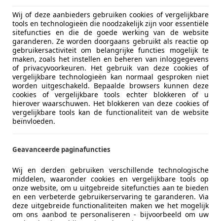
2
Wij of deze aanbieders gebruiken cookies of vergelijkbare
i High Executive|M-sport|StoelV|DealerOnde
tools en technologieën die noodzakelijk zijn voor essentiële
sitefuncties en die de goede werking van de website
€ 29.950
garanderen. Ze worden doorgaans gebruikt als reactie op
gebruikersactiviteit om belangrijke functies mogelijk te
maken, zoals het instellen en beheren van inloggegevens
of privacyvoorkeuren. Het gebruik van deze cookies of
vergelijkbare technologieën kan normaal gesproken niet
worden uitgeschakeld. Bepaalde browsers kunnen deze
cookies of vergelijkbare tools echter blokkeren of u
hierover waarschuwen. Het blokkeren van deze cookies of
vergelijkbare tools kan de functionaliteit van de website
beïnvloeden.
08/2022
66.950 km
Ben
Geavanceerde paginafuncties
halk Trading Automotive B.V.
Wij en derden gebruiken verschillende technologische
middelen, waaronder cookies en vergelijkbare tools op
-4879 AK ETTEN-LEUR
onze website, om u uitgebreide sitefuncties aan te bieden
en een verbeterde gebruikerservaring te garanderen. Via
deze uitgebreide functionaliteiten maken we het mogelijk
4
om ons aanbod te personaliseren - bijvoorbeeld om uw