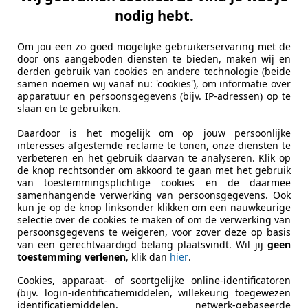
nodig hebt.
Om jou een zo goed mogelijke gebruikerservaring met de
door ons aangeboden diensten te bieden, maken wij en
 S8 quattro Pro Line+|Pano|HUD|B&O|Keramis
derden gebruik van cookies en andere technologie (beide
samen noemen wij vanaf nu: 'cookies'), om informatie over
€ 54.450
apparatuur en persoonsgegevens (bijv. IP-adressen) op te
slaan en te gebruiken.
Daardoor is het mogelijk om op jouw persoonlijke
interesses afgestemde reclame te tonen, onze diensten te
verbeteren en het gebruik daarvan te analyseren. Klik op
de knop rechtsonder om akkoord te gaan met het gebruik
van toestemmingsplichtige cookies en de daarmee
samenhangende verwerking van persoonsgegevens. Ook
kun je op de knop linksonder klikken om een nauwkeurige
08/2015
55.600 km
Ben
selectie over de cookies te maken of om de verwerking van
persoonsgegevens te weigeren, voor zover deze op basis
van een gerechtvaardigd belang plaatsvindt. Wil jij
geen
toestemming verlenen
, klik dan
hier
.
halk Trading Automotive B.V.
Cookies, apparaat- of soortgelijke online-identificatoren
-4879 AK ETTEN-LEUR
(bijv. login-identificatiemiddelen, willekeurig toegewezen
identificatiemiddelen, netwerk-gebaseerde