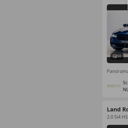
50
Sc
NL
Land R
2.0 Si4 H