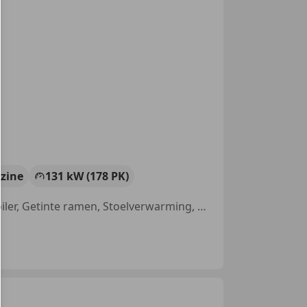
zine
131 kW (178 PK)
Sportonderstel, Parkeerhulp voor, Sportstoelen, Head-up display, Spoiler, Getinte ramen, Stoelverwarming, Alarm