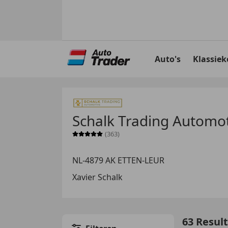
Ga
naar
Auto's
Klassiek
hoofdinhoud
Schalk Trading Automot
(363)
Sterrenbeoordeling 5 van 5
NL-4879 AK ETTEN-LEUR
Xavier Schalk
63 Resul