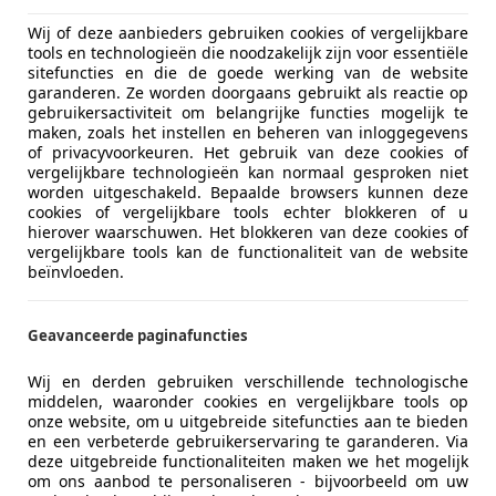
Wij of deze aanbieders gebruiken cookies of vergelijkbare
€ 33.750
1
tools en technologieën die noodzakelijk zijn voor essentiële
sitefuncties en die de goede werking van de website
garanderen. Ze worden doorgaans gebruikt als reactie op
gebruikersactiviteit om belangrijke functies mogelijk te
maken, zoals het instellen en beheren van inloggegevens
of privacyvoorkeuren. Het gebruik van deze cookies of
vergelijkbare technologieën kan normaal gesproken niet
worden uitgeschakeld. Bepaalde browsers kunnen deze
cookies of vergelijkbare tools echter blokkeren of u
hierover waarschuwen. Het blokkeren van deze cookies of
08/2021
101.841 km
El
vergelijkbare tools kan de functionaliteit van de website
beïnvloeden.
 Auto's
Geavanceerde paginafuncties
 EW GAANDEREN
Wij en derden gebruiken verschillende technologische
middelen, waaronder cookies en vergelijkbare tools op
onze website, om u uitgebreide sitefuncties aan te bieden
2
en een verbeterde gebruikerservaring te garanderen. Via
deze uitgebreide functionaliteiten maken we het mogelijk
tiv-G SkyLease GT Airco Cruise Navi PDC
om ons aanbod te personaliseren - bijvoorbeeld om uw