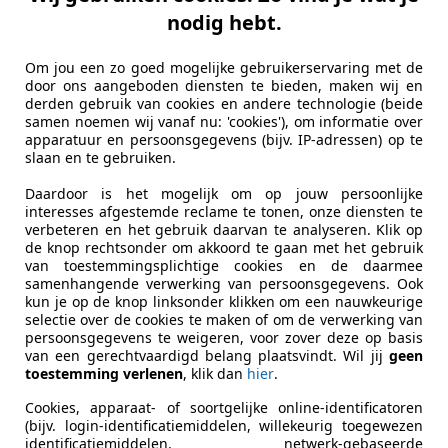
e Macan
nodig hebt.
no Bose Memory 360
Om jou een zo goed mogelijke gebruikerservaring met de
€ 34.950
door ons aangeboden diensten te bieden, maken wij en
derden gebruik van cookies en andere technologie (beide
samen noemen wij vanaf nu: 'cookies'), om informatie over
apparatuur en persoonsgegevens (bijv. IP-adressen) op te
slaan en te gebruiken.
Daardoor is het mogelijk om op jouw persoonlijke
interesses afgestemde reclame te tonen, onze diensten te
verbeteren en het gebruik daarvan te analyseren. Klik op
de knop rechtsonder om akkoord te gaan met het gebruik
10/2015
127.346 km
Be
van toestemmingsplichtige cookies en de daarmee
samenhangende verwerking van persoonsgegevens. Ook
kun je op de knop linksonder klikken om een nauwkeurige
selectie over de cookies te maken of om de verwerking van
persoonsgegevens te weigeren, voor zover deze op basis
 Auto's
van een gerechtvaardigd belang plaatsvindt. Wil jij
geen
 EW GAANDEREN
toestemming verlenen
, klik dan
hier
.
Cookies, apparaat- of soortgelijke online-identificatoren
(bijv. login-identificatiemiddelen, willekeurig toegewezen
 i30
identificatiemiddelen, netwerk-gebaseerde