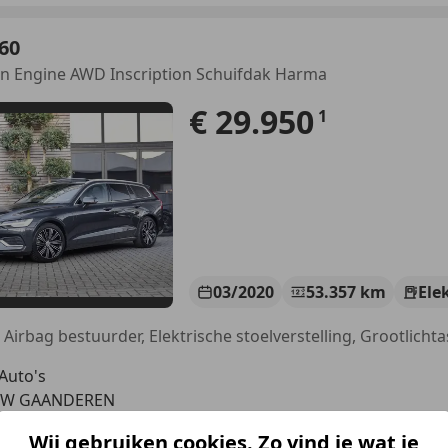
60
in Engine AWD Inscription Schuifdak Harma
€ 29.950
1
03/2020
53.357 km
Ele
 Auto's
 EW GAANDEREN
Wij gebruiken cookies. Zo vind je wat je