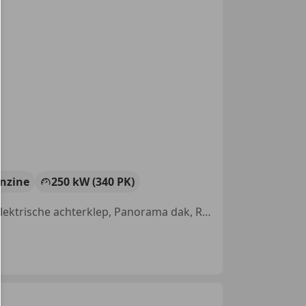
nzine
250 kW (340 PK)
Alarm, Airbag bestuurder, Parkeerhulp met camera, Getinte ramen, Elektrische achterklep, Panorama dak, Regensensor, Airbag passagier