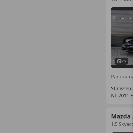
26
Stinissen
NL-7011
Mazda 
1.5 Skyac