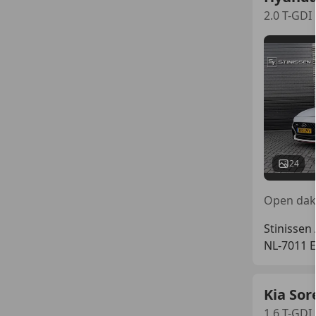
2.0 T-GDI
24
Stinissen
NL-7011
Kia Sor
1.6 T-GDI