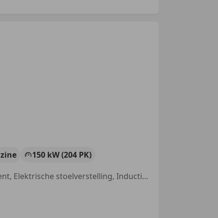
zine
150 kW (204 PK)
Open dak, Alarm, Geheel digitaal combi-instrument, Grootlichtassistent, Elektrische stoelverstelling, Inductieladen voor smartphones, Stoelverwarming, LED verlichting