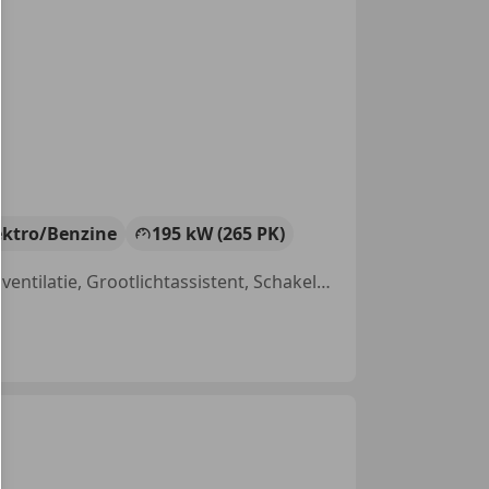
ektro/Benzine
195 kW (265 PK)
Panorama dak, Alarm, Elektrische stoelverstelling, 360° camera, Stoelventilatie, Grootlichtassistent, Schakelflippers, Stoelverwarming