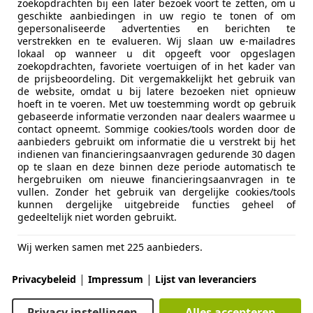
zoekopdrachten bij een later bezoek voort te zetten, om u
€ 14.950
geschikte aanbiedingen in uw regio te tonen of om
gepersonaliseerde advertenties en berichten te
verstrekken en te evalueren. Wij slaan uw e-mailadres
lokaal op wanneer u dit opgeeft voor opgeslagen
zoekopdrachten, favoriete voertuigen of in het kader van
de prijsbeoordeling. Dit vergemakkelijkt het gebruik van
de website, omdat u bij latere bezoeken niet opnieuw
hoeft in te voeren. Met uw toestemming wordt op gebruik
gebaseerde informatie verzonden naar dealers waarmee u
contact opneemt. Sommige cookies/tools worden door de
12/2019
72.945 km
Ben
aanbieders gebruikt om informatie die u verstrekt bij het
indienen van financieringsaanvragen gedurende 30 dagen
op te slaan en deze binnen deze periode automatisch te
hergebruiken om nieuwe financieringsaanvragen in te
 Auto's
vullen. Zonder het gebruik van dergelijke cookies/tools
kunnen dergelijke uitgebreide functies geheel of
 EW GAANDEREN
gedeeltelijk niet worden gebruikt.
Wij werken samen met 225 aanbieders.
d SW / cee'd SW
on 1.4 T-GDi GT-Line Automaat Navi Alcant
|
|
Privacybeleid
Impressum
Lijst van leveranciers
€ 19.750
Privacy instellingen
Alles accepteren