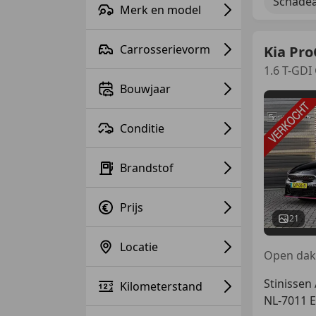
Schadea
Merk en model
Carrosserievorm
Kia Pro
1.6 T-GDI
Bouwjaar
Conditie
Brandstof
Prijs
21
Locatie
Stinissen
Kilometerstand
NL-7011