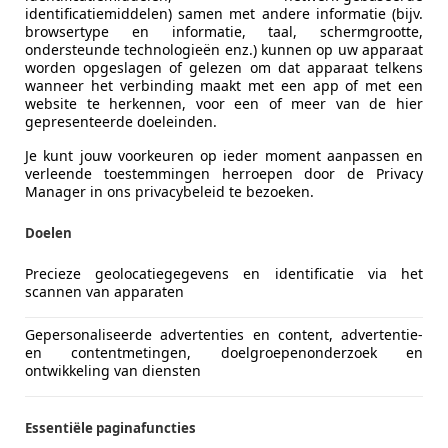
identificatiemiddelen) samen met andere informatie (bijv.
 N2 Performance Pano Memory Keyless 19 in
browsertype en informatie, taal, schermgrootte,
ondersteunde technologieën enz.) kunnen op uw apparaat
€ 23.950
worden opgeslagen of gelezen om dat apparaat telkens
wanneer het verbinding maakt met een app of met een
website te herkennen, voor een of meer van de hier
gepresenteerde doeleinden.
Je kunt jouw voorkeuren op ieder moment aanpassen en
verleende toestemmingen herroepen door de Privacy
Manager in ons privacybeleid te bezoeken.
Doelen
12/2019
88.922 km
Ben
Precieze geolocatiegegevens en identificatie via het
scannen van apparaten
 Auto's
Gepersonaliseerde advertenties en content, advertentie-
 EW GAANDEREN
en contentmetingen, doelgroepenonderzoek en
ontwikkeling van diensten
ento
Essentiële paginafuncties
 Plug-in Hybrid 4WD ExecutiveLine 5p. Lee