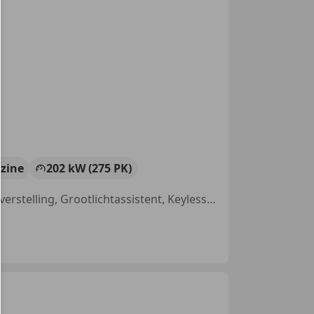
zine
202 kW (275 PK)
Open dak, Parkeerhulp met camera, Getinte ramen, Elektrische stoelverstelling, Grootlichtassistent, Keyless Entry, Navigatiesysteem, Stoelverwarming