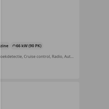
zine
66 kW (90 PK)
Alarm, Stoelverwarming, Lichtmetalen velgen, LED verlichting, Dodehoekdetectie, Cruise control, Radio, Automatische klimaatregeling