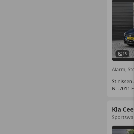
18
Stinissen
NL-7011
Kia Cee
Sportswag