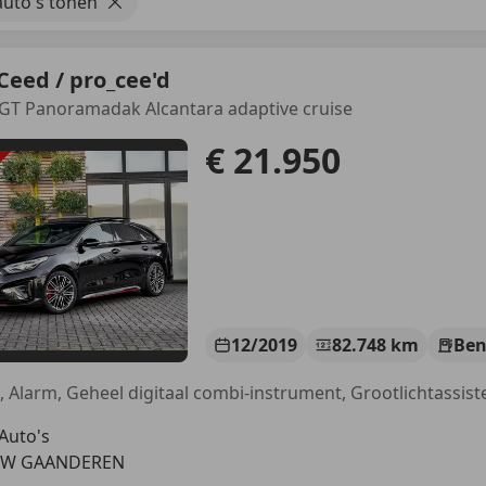
uto's tonen
Ceed / pro_cee'd
 GT Panoramadak Alcantara adaptive cruise
€ 21.950
12/2019
82.748 km
Ben
 Auto's
 EW GAANDEREN