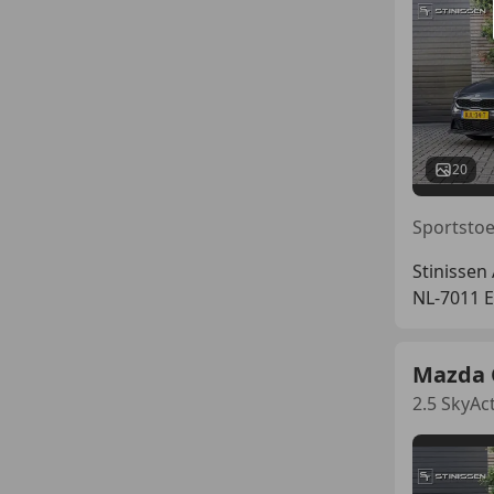
20
Stinissen
NL-7011
Mazda 
2.5 SkyAc