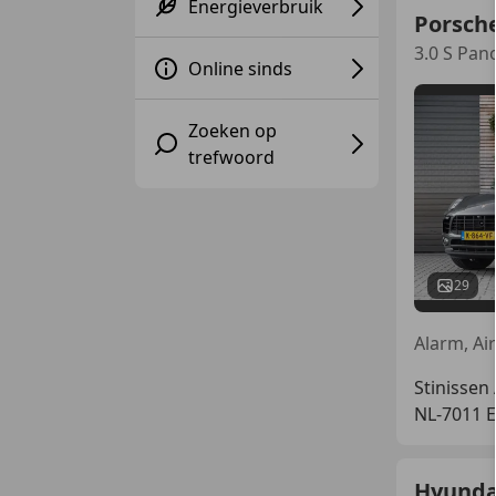
Energieverbruik
Porsch
3.0 S Pa
Online sinds
Zoeken op
trefwoord
29
Stinissen
NL-7011
Hyundai