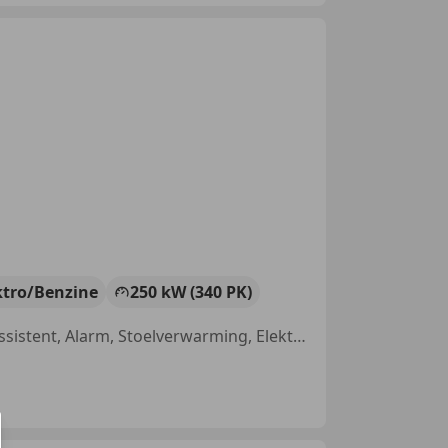
ktro/Benzine
250 kW (340 PK)
Trekhaak, Airbag bestuurder, Elektrische stoelverstelling, Grootlichtassistent, Alarm, Stoelverwarming, Elektrische achterklep, Parkeerhulp voor