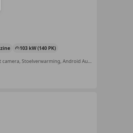
zine
103 kW (140 PK)
Sportstoelen, LED verlichting, Getinte ramen, Alarm, Parkeerhulp met camera, Stoelverwarming, Android Auto, Geheel digitaal combi-instrument