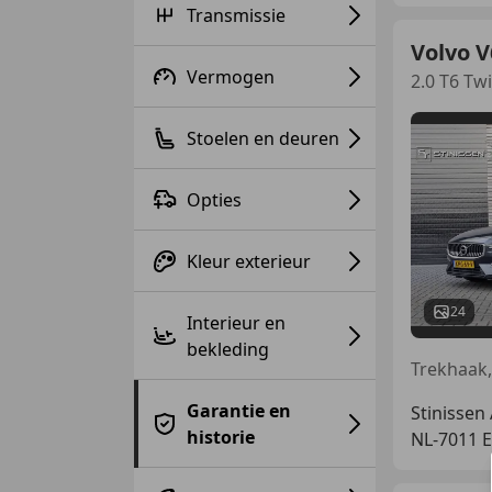
Transmissie
Volvo V
Vermogen
2.0 T6 Tw
Stoelen en deuren
Opties
Kleur exterieur
24
Interieur en
bekleding
Garantie en
Stinissen
historie
NL-7011