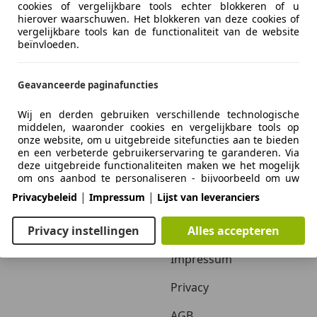
cookies of vergelijkbare tools echter blokkeren of u
hierover waarschuwen. Het blokkeren van deze cookies of
vergelijkbare tools kan de functionaliteit van de website
beïnvloeden.
Geavanceerde paginafuncties
Wij en derden gebruiken verschillende technologische
middelen, waaronder cookies en vergelijkbare tools op
onze website, om u uitgebreide sitefuncties aan te bieden
Zakelijk
Over ons
en een verbeterde gebruikerservaring te garanderen. Via
deze uitgebreide functionaliteiten maken we het mogelijk
Adverteren autobedrijven
Over ons / Contact
om ons aanbod te personaliseren - bijvoorbeeld om uw
zoekopdrachten bij een later bezoek voort te zetten, om u
|
|
Privacybeleid
Impressum
Lijst van leveranciers
Inloggen autobedrijven
Adverteren
geschikte aanbiedingen in uw regio te tonen of om
gepersonaliseerde advertenties en berichten te
verstrekken en te evalueren. Wij slaan uw e-mailadres
Autobedrijven in Nederland
Vacatures
Privacy instellingen
Alles accepteren
lokaal op wanneer u dit opgeeft voor opgeslagen
zoekopdrachten, favoriete voertuigen of in het kader van
Impressum
de prijsbeoordeling. Dit vergemakkelijkt het gebruik van
de website, omdat u bij latere bezoeken niet opnieuw
Privacy
hoeft in te voeren. Met uw toestemming wordt op gebruik
gebaseerde informatie verzonden naar dealers waarmee u
AGB