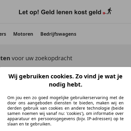
ers
Motoren
Bedrijfswagens
aten
voor uw zoekopdracht
uto's tonen
Wij gebruiken cookies. Zo vind je wat je
nodig hebt.
Om jou een zo goed mogelijke gebruikerservaring met de
door ons aangeboden diensten te bieden, maken wij en
derden gebruik van cookies en andere technologie (beide
Ontdek vergelijkbare voer
samen noemen wij vanaf nu: 'cookies'), om informatie over
apparatuur en persoonsgegevens (bijv. IP-adressen) op te
Niet precies je zoekopdracht, maar misschien we
slaan en te gebruiken.