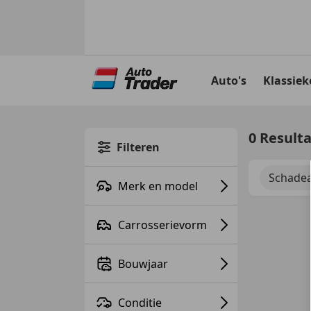
Ga
naar
Auto's
Klassiek
hoofdinhoud
0 Result
Filteren
Schadea
Merk en model
Carrosserievorm
Bouwjaar
Conditie