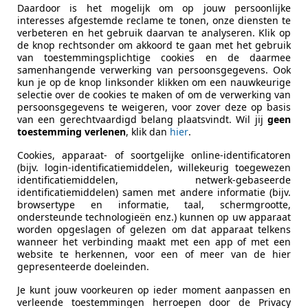
Daardoor is het mogelijk om op jouw persoonlijke
interesses afgestemde reclame te tonen, onze diensten te
verbeteren en het gebruik daarvan te analyseren. Klik op
ekenbaar
de knop rechtsonder om akkoord te gaan met het gebruik
ie van de fabrikant voor nieuwe voertuigen. Afhankelijk van de kilometerstand, het 
van toestemmingsplichtige cookies en de daarmee
 kan de radius van occasies aanzienlijk variëren.
samenhangende verwerking van persoonsgegevens. Ook
kun je op de knop linksonder klikken om een nauwkeurige
selectie over de cookies te maken of om de verwerking van
persoonsgegevens te weigeren, voor zover deze op basis
van een gerechtvaardigd belang plaatsvindt. Wil jij
geen
toestemming verlenen
, klik dan
hier
.
Cookies, apparaat- of soortgelijke online-identificatoren
(bijv. login-identificatiemiddelen, willekeurig toegewezen
identificatiemiddelen, netwerk-gebaseerde
identificatiemiddelen) samen met andere informatie (bijv.
browsertype en informatie, taal, schermgrootte,
ondersteunde technologieën enz.) kunnen op uw apparaat
worden opgeslagen of gelezen om dat apparaat telkens
wanneer het verbinding maakt met een app of met een
website te herkennen, voor een of meer van de hier
gepresenteerde doeleinden.
Je kunt jouw voorkeuren op ieder moment aanpassen en
verleende toestemmingen herroepen door de Privacy