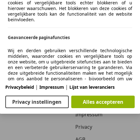
cookies of vergelijkbare tools echter blokkeren of u
hierover waarschuwen. Het blokkeren van deze cookies of
vergelijkbare tools kan de functionaliteit van de website
beïnvloeden.
Geavanceerde paginafuncties
Wij en derden gebruiken verschillende technologische
middelen, waaronder cookies en vergelijkbare tools op
onze website, om u uitgebreide sitefuncties aan te bieden
Zakelijk
Over ons
en een verbeterde gebruikerservaring te garanderen. Via
deze uitgebreide functionaliteiten maken we het mogelijk
Adverteren autobedrijven
Over ons / Contact
om ons aanbod te personaliseren - bijvoorbeeld om uw
zoekopdrachten bij een later bezoek voort te zetten, om u
|
|
Privacybeleid
Impressum
Lijst van leveranciers
Inloggen autobedrijven
Adverteren
geschikte aanbiedingen in uw regio te tonen of om
gepersonaliseerde advertenties en berichten te
verstrekken en te evalueren. Wij slaan uw e-mailadres
Autobedrijven in Nederland
Vacatures
Privacy instellingen
Alles accepteren
lokaal op wanneer u dit opgeeft voor opgeslagen
zoekopdrachten, favoriete voertuigen of in het kader van
Impressum
de prijsbeoordeling. Dit vergemakkelijkt het gebruik van
de website, omdat u bij latere bezoeken niet opnieuw
Privacy
hoeft in te voeren. Met uw toestemming wordt op gebruik
gebaseerde informatie verzonden naar dealers waarmee u
AGB