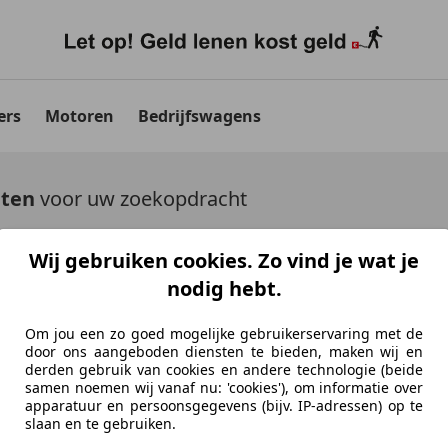
ers
Motoren
Bedrijfswagens
aten
voor uw zoekopdracht
uto's tonen
Wij gebruiken cookies. Zo vind je wat je
nodig hebt.
Om jou een zo goed mogelijke gebruikerservaring met de
door ons aangeboden diensten te bieden, maken wij en
derden gebruik van cookies en andere technologie (beide
Ontdek vergelijkbare voer
samen noemen wij vanaf nu: 'cookies'), om informatie over
apparatuur en persoonsgegevens (bijv. IP-adressen) op te
Niet precies je zoekopdracht, maar misschien we
slaan en te gebruiken.