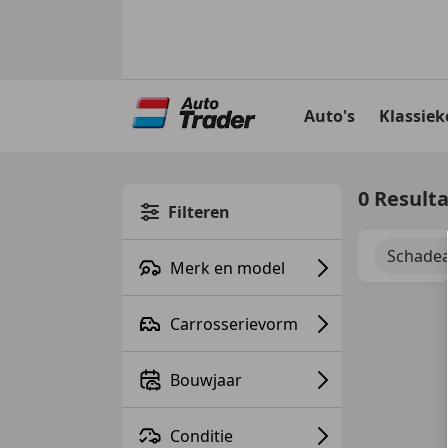
Ga
naar
Auto's
Klassiek
hoofdinhoud
0 Result
Filteren
Schadea
Merk en model
Carrosserievorm
Bouwjaar
Conditie