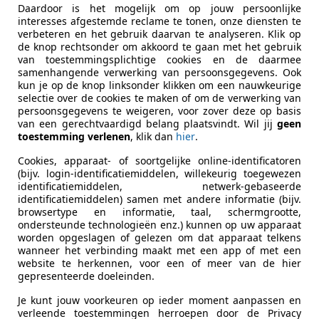
Daardoor is het mogelijk om op jouw persoonlijke
interesses afgestemde reclame te tonen, onze diensten te
verbeteren en het gebruik daarvan te analyseren. Klik op
ekenbaar
de knop rechtsonder om akkoord te gaan met het gebruik
ie van de fabrikant voor nieuwe voertuigen. Afhankelijk van de kilometerstand, het 
van toestemmingsplichtige cookies en de daarmee
 kan de radius van occasies aanzienlijk variëren.
samenhangende verwerking van persoonsgegevens. Ook
kun je op de knop linksonder klikken om een nauwkeurige
selectie over de cookies te maken of om de verwerking van
persoonsgegevens te weigeren, voor zover deze op basis
van een gerechtvaardigd belang plaatsvindt. Wil jij
geen
toestemming verlenen
, klik dan
hier
.
Cookies, apparaat- of soortgelijke online-identificatoren
(bijv. login-identificatiemiddelen, willekeurig toegewezen
identificatiemiddelen, netwerk-gebaseerde
identificatiemiddelen) samen met andere informatie (bijv.
browsertype en informatie, taal, schermgrootte,
ondersteunde technologieën enz.) kunnen op uw apparaat
worden opgeslagen of gelezen om dat apparaat telkens
wanneer het verbinding maakt met een app of met een
website te herkennen, voor een of meer van de hier
gepresenteerde doeleinden.
Je kunt jouw voorkeuren op ieder moment aanpassen en
verleende toestemmingen herroepen door de Privacy