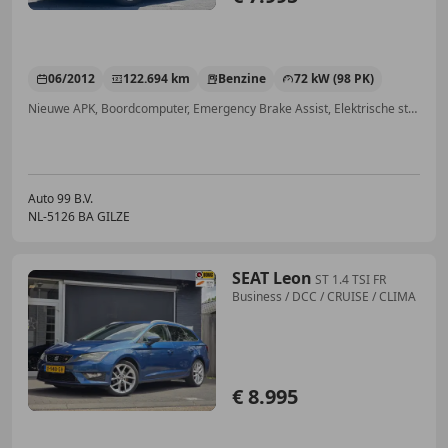
06/2012
122.694 km
Benzine
72 kW (98 PK)
Nieuwe APK, Boordcomputer, Emergency Brake Assist, Elektrische stoelverstelling, LED verlichting, Elektrische ramen, Centrale deurvergrendeling met afstandsbediening, Dagrijverlichting
Auto 99 B.V.
NL-5126 BA GILZE
SEAT Leon
ST 1.4 TSI FR
Business / DCC / CRUISE / CLIMA
€ 8.995