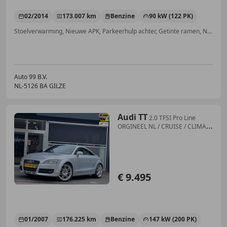
02/2014
173.007 km
Benzine
90 kW (122 PK)
Stoelverwarming, Nieuwe APK, Parkeerhulp achter, Getinte ramen, Navigatiesysteem, Sportonderstel, Lendensteun, Sportstoelen
Auto 99 B.V.
NL-5126 BA GILZE
Audi TT
2.0 TFSI Pro Line
ORGINEEL NL / CRUISE / CLIMA /
N
€ 9.495
01/2007
176.225 km
Benzine
147 kW (200 PK)