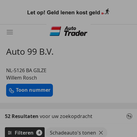
Ga
naar
hoofdinhoud
Auto 99 B.V.
NL-5126 BA GILZE
Willem Rosch
Toon nummer
52 Resultaten
voor uw zoekopdracht
Filteren
Schadeauto's tonen
4