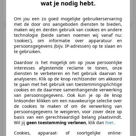
wat je nodig hebt.
Auto 99 B.V.
NL-5126 BA GILZE
Om jou een zo goed mogelijke gebruikerservaring
met de door ons aangeboden diensten te bieden,
maken wij en derden gebruik van cookies en andere
Saab 9-3
Cabrio 1.8t Vector
technologie (beide samen noemen wij vanaf nu:
'cookies'), om informatie over apparatuur en
persoonsgegevens (bijv. IP-adressen) op te slaan en
te gebruiken.
Daardoor is het mogelijk om op jouw persoonlijke
interesses afgestemde reclame te tonen, onze
€ 4.995
diensten te verbeteren en het gebruik daarvan te
analyseren. Klik op de knop rechtsonder om akkoord
te gaan met het gebruik van toestemmingsplichtige
cookies en de daarmee samenhangende verwerking
van persoonsgegevens. Ook kun je op de knop
05/2005
286.492 km
Benzine
110 kW (150 PK)
linksonder klikken om een nauwkeurige selectie over
Alarm, Lichtmetalen velgen, Stoelverwarming, Radio, Mistlampen, Traction control, Electronic Stability Program, CD
de cookies te maken of om de verwerking van
persoonsgegevens te weigeren, voor zover deze op
basis van een gerechtvaardigd belang plaatsvindt.
Wil jij
geen toestemming verlenen
, klik dan
hier
.
Auto 99 B.V.
Cookies, apparaat- of soortgelijke online-