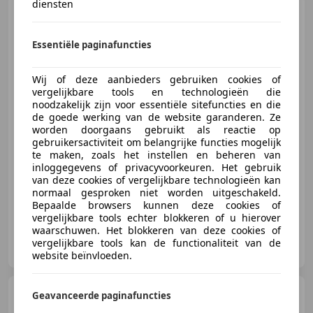
diensten
Opel Astra
1.8-16V Sport
Edition II / NIEUWSTAAT / NAP /
VOL
Essentiële paginafuncties
Wij of deze aanbieders gebruiken cookies of
vergelijkbare tools en technologieën die
€ 4.995
noodzakelijk zijn voor essentiële sitefuncties en die
de goede werking van de website garanderen. Ze
worden doorgaans gebruikt als reactie op
gebruikersactiviteit om belangrijke functies mogelijk
01/2003
85.057 km
Benzine
92 kW (125 PK)
te maken, zoals het instellen en beheren van
inloggegevens of privacyvoorkeuren. Het gebruik
Nieuwe APK, Lichtmetalen velgen, Met onderhoudshistorie, CD, Sportstoelen, Sportonderstel, Airbag bestuurder, Airconditioning
van deze cookies of vergelijkbare technologieën kan
normaal gesproken niet worden uitgeschakeld.
Bepaalde browsers kunnen deze cookies of
vergelijkbare tools echter blokkeren of u hierover
waarschuwen. Het blokkeren van deze cookies of
Auto 99 B.V.
vergelijkbare tools kan de functionaliteit van de
NL-5126 BA GILZE
website beïnvloeden.
Fiat Panda
0.9 TwinAir
Geavanceerde paginafuncties
Edizione Cool AIRCO / ELEKT