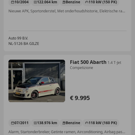
10/2004
122.064 km
Benzine
110 kW (150 PK)
Nieuwe APK, Sportonderstel, Met onderhoudshistorie, Elektrische ramen, Navigatiesysteem, Getinte ramen, Centrale deurvergrendeling met afstandsbediening, Lederen stuurwiel
Auto 99 B.V.
NL-5126 BA GILZE
Fiat 500 Abarth
1.4 T-Jet
Competizione
€ 9.995
07/2011
138.976 km
Benzine
118 kW (160 PK)
Alarm, Startonderbreker, Getinte ramen, Airconditioning, Airbag passagier, Spoiler, Radio, Xenon verlichting