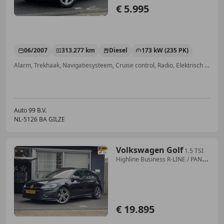
€ 5.995
06/2007
313.277 km
Diesel
173 kW (235 PK)
Alarm, Trekhaak, Navigatiesysteem, Cruise control, Radio, Elektrisch verstelbare buitenspiegels, 4x4, Elektrische stoelverstelling
Auto 99 B.V.
NL-5126 BA GILZE
Volkswagen Golf
1.5 TSI
Highline Business R-LINE / PANO /
VIRTUAL
€ 19.895