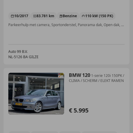
10/2017
83.781 km
Benzine
110 kW (150 PK)
Parkeerhulp met camera, Sportonderstel, Panorama dak, Open dak, Start/Stop-systeem, LED verlichting, Sportstoelen, Voorruitverwarming
Auto 99 B.V.
NL-5126 BA GILZE
BMW 120
1-serie 120i 150PK /
CLIMA / SCHERM / ELEKT RAMEN
€ 5.995