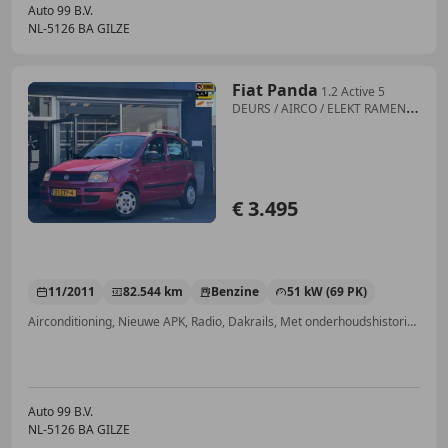
Auto 99 B.V.
NL-5126 BA GILZE
Fiat Panda
1.2 Active 5
DEURS / AIRCO / ELEKT RAMEN /
NAP
€ 3.495
11/2011
82.544 km
Benzine
51 kW (69 PK)
Airconditioning, Nieuwe APK, Radio, Dakrails, Met onderhoudshistorie, Centrale vergrendeling, Zij-airbags, Airbag passagier
Auto 99 B.V.
NL-5126 BA GILZE