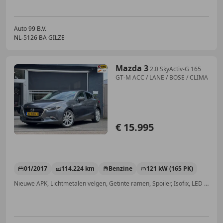
Auto 99 B.V.
NL-5126 BA GILZE
Mazda 3
2.0 SkyActiv-G 165
GT-M ACC / LANE / BOSE / CLIMA
€ 15.995
01/2017
114.224 km
Benzine
121 kW (165 PK)
Nieuwe APK, Lichtmetalen velgen, Getinte ramen, Spoiler, Isofix, LED verlichting, Multifunctioneel stuurwiel, USB