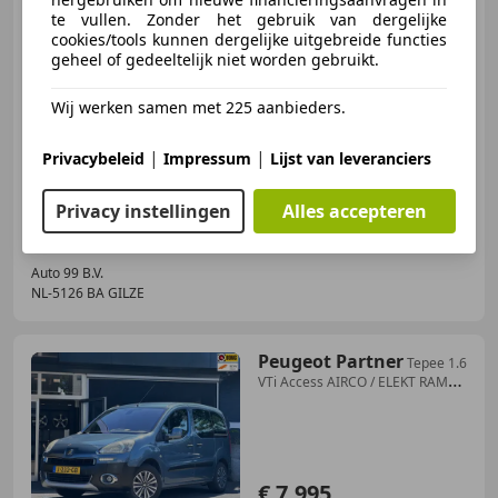
te vullen. Zonder het gebruik van dergelijke
cookies/tools kunnen dergelijke uitgebreide functies
€ 4.995
geheel of gedeeltelijk niet worden gebruikt.
Wij werken samen met 225 aanbieders.
03/2009
133.157 km
Benzine
71 kW (97 PK)
|
|
Privacybeleid
Impressum
Lijst van leveranciers
Lichtmetalen velgen, Mistlampen, Automatische klimaatregeling, Airconditioning, Lendensteun, Centrale vergrendeling, Radio, Lederen stuurwiel
Privacy instellingen
Alles accepteren
Auto 99 B.V.
NL-5126 BA GILZE
Peugeot Partner
Tepee 1.6
VTi Access AIRCO / ELEKT RAMEN
/ 2x SCHU
€ 7.995