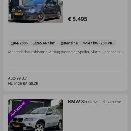
€ 5.495
04/2005
265.667 km
Benzine
147 kW (200 PK)
Met onderhoudshistorie, Airbag passagier, Spoiler, Alarm, Regensensor, Sportonderstel, Lichtmetalen velgen, ABS
Auto 99 B.V.
NL-5126 BA GILZE
BMW X5
XDrive30d Executive