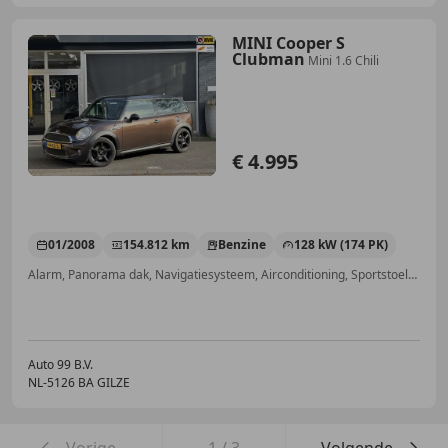
MINI Cooper S
Clubman
Mini 1.6 Chili
€ 4.995
01/2008
154.812 km
Benzine
128 kW (174 PK)
Alarm, Panorama dak, Navigatiesysteem, Airconditioning, Sportstoelen, Automatische klimaatregeling, Xenon verlichting, Centrale vergrendeling
Auto 99 B.V.
NL-5126 BA GILZE
Vorige
1
/
3
Volgende