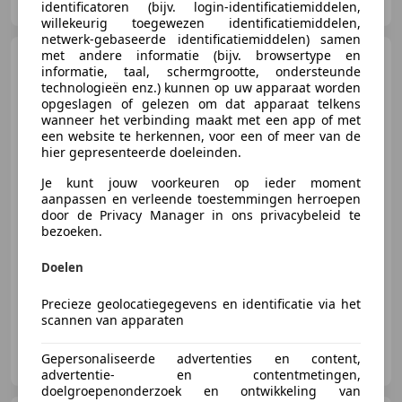
NL-5126 BA GILZE
identificatoren (bijv. login-identificatiemiddelen,
willekeurig toegewezen identificatiemiddelen,
netwerk-gebaseerde identificatiemiddelen) samen
met andere informatie (bijv. browsertype en
Ford Fiesta
1.0 EcoBoost
informatie, taal, schermgrootte, ondersteunde
Titanium
technologieën enz.) kunnen op uw apparaat worden
opgeslagen of gelezen om dat apparaat telkens
wanneer het verbinding maakt met een app of met
een website te herkennen, voor een of meer van de
hier gepresenteerde doeleinden.
€ 8.995
Je kunt jouw voorkeuren op ieder moment
aanpassen en verleende toestemmingen herroepen
door de Privacy Manager in ons privacybeleid te
bezoeken.
03/2018
114.880 km
Benzine
74 kW (101 PK)
Alarm, Lichtmetalen velgen, Automatische klimaatregeling, Sportstoelen, Mistlampen, Lendensteun, Regensensor, Startonderbreker
Doelen
Precieze geolocatiegegevens en identificatie via het
scannen van apparaten
Auto 99 B.V.
Gepersonaliseerde advertenties en content,
NL-5126 BA GILZE
advertentie- en contentmetingen,
doelgroepenonderzoek en ontwikkeling van