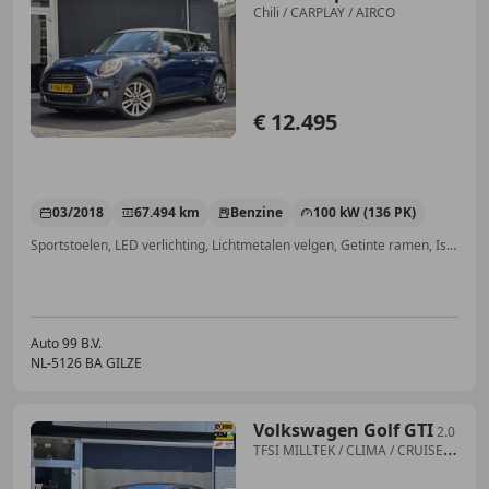
Chili / CARPLAY / AIRCO
€ 12.495
03/2018
67.494 km
Benzine
100 kW (136 PK)
Sportstoelen, LED verlichting, Lichtmetalen velgen, Getinte ramen, Isofix, Binnenspiegel automatisch dimmend, LED dagrijverlichting, Centrale vergrendeling
Auto 99 B.V.
NL-5126 BA GILZE
Volkswagen Golf GTI
2.0
TFSI MILLTEK / CLIMA / CRUISE /
CARPLAY