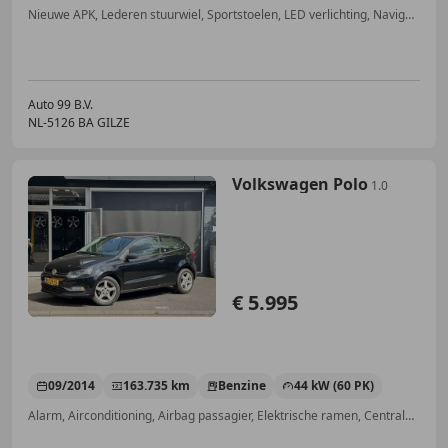
Nieuwe APK, Lederen stuurwiel, Sportstoelen, LED verlichting, Navigatiesysteem, Alarm, Stoelverwarming, LED dagrijverlichting
Auto 99 B.V.
NL-5126 BA GILZE
Volkswagen Polo
1.0
€ 5.995
09/2014
163.735 km
Benzine
44 kW (60 PK)
Alarm, Airconditioning, Airbag passagier, Elektrische ramen, Centrale vergrendeling, Traction control, Electronic Stability Program, Startonderbreker