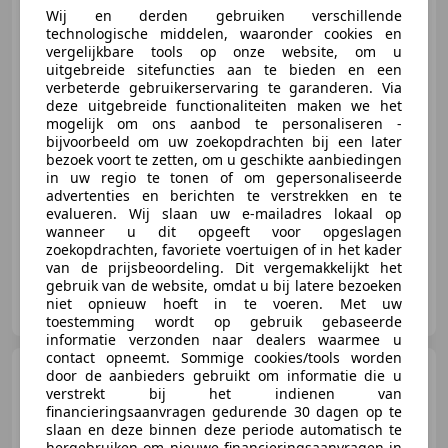
RAMEN / NA
Wij en derden gebruiken verschillende
technologische middelen, waaronder cookies en
vergelijkbare tools op onze website, om u
uitgebreide sitefuncties aan te bieden en een
€ 4.695
verbeterde gebruikerservaring te garanderen. Via
deze uitgebreide functionaliteiten maken we het
mogelijk om ons aanbod te personaliseren -
bijvoorbeeld om uw zoekopdrachten bij een later
bezoek voort te zetten, om u geschikte aanbiedingen
02/2014
86.720 km
Benzine
48 kW (65 PK)
in uw regio te tonen of om gepersonaliseerde
advertenties en berichten te verstrekken en te
Nieuwe APK, Airconditioning, Elektrisch verstelbare buitenspiegels, Radio, Elektrische ramen, Isofix, Centrale deurvergrendeling met afstandsbediening, LED dagrijverlichting
evalueren. Wij slaan uw e-mailadres lokaal op
wanneer u dit opgeeft voor opgeslagen
zoekopdrachten, favoriete voertuigen of in het kader
van de prijsbeoordeling. Dit vergemakkelijkt het
gebruik van de website, omdat u bij latere bezoeken
Auto 99 B.V.
niet opnieuw hoeft in te voeren. Met uw
NL-5126 BA GILZE
toestemming wordt op gebruik gebaseerde
informatie verzonden naar dealers waarmee u
contact opneemt. Sommige cookies/tools worden
Ford Fiesta
1.4 Ghia / CLIMA
door de aanbieders gebruikt om informatie die u
/
verstrekt bij het indienen van
financieringsaanvragen gedurende 30 dagen op te
slaan en deze binnen deze periode automatisch te
hergebruiken om nieuwe financieringsaanvragen in