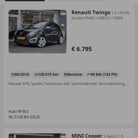
Renault Twingo
1.6 16V RS
Gordini PANO / AIRCO / 130PK
€ 6.795
06/2010
128.015 km
Benzine
98 kW (133 PK)
Nieuwe APK, Spoiler, Panorama dak, Sportonderstel, Airconditioning, Airbag bestuurder, Radio, Met onderhoudshistorie
Auto 99 B.V.
NL-5126 BA GILZE
MINI Cooper
3-Deurs 1.5