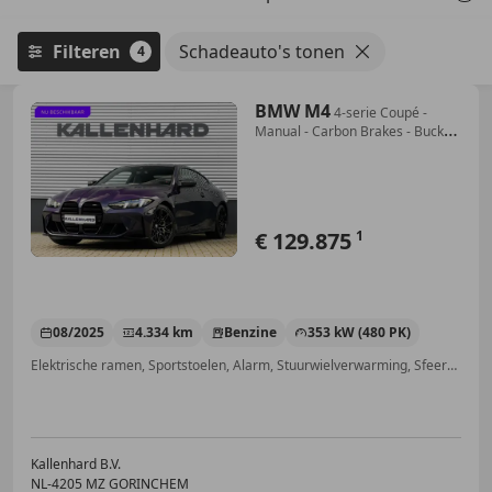
Filteren
Schadeauto's tonen
4
BMW M4
4-serie Coupé -
Manual - Carbon Brakes - Bucket
Se
€ 129.875
1
08/2025
4.334 km
Benzine
353 kW (480 PK)
Elektrische ramen, Sportstoelen, Alarm, Stuurwielverwarming, Sfeerverlichting, Garantie, Head-up display, Lane Departure Warning Systeem
Kallenhard B.V.
NL-4205 MZ GORINCHEM