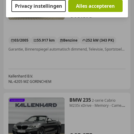
Privacy instellingen
Alles accepteren
€ 79.875
03/2005
55.917 km
Benzine
252 kW (343 PK)
Garantie, Binnenspiegel automatisch dimmend, Televisie, Sportstoelen, Open dak, Alarm, Parkeerhulp achter, Centrale vergrendeling
Kallenhard B.V.
NL-4205 MZ GORINCHEM
BMW 235
2-serie Cabrio
M235i xDrive - Memory - Camera
- Ha