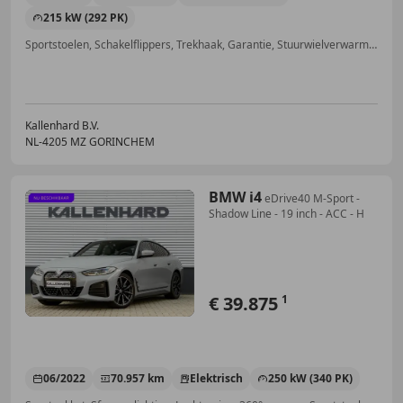
215 kW (292 PK)
Sportstoelen, Schakelflippers, Trekhaak, Garantie, Stuurwielverwarming, Grootlichtassistent, Alarm, Elektrische achterklep
Kallenhard B.V.
NL-4205 MZ GORINCHEM
BMW i4
eDrive40 M-Sport -
Shadow Line - 19 inch - ACC - H
€ 39.875
1
06/2022
70.957 km
Elektrisch
250 kW (340 PK)