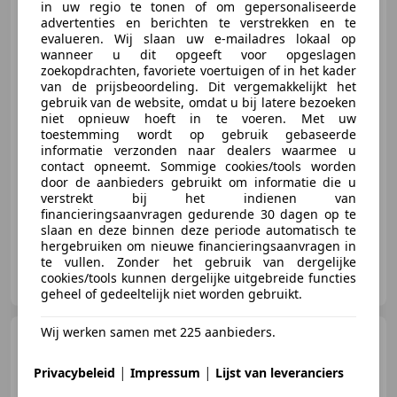
in uw regio te tonen of om gepersonaliseerde
advertenties en berichten te verstrekken en te
evalueren. Wij slaan uw e-mailadres lokaal op
wanneer u dit opgeeft voor opgeslagen
zoekopdrachten, favoriete voertuigen of in het kader
€ 32.875
van de prijsbeoordeling. Dit vergemakkelijkt het
gebruik van de website, omdat u bij latere bezoeken
niet opnieuw hoeft in te voeren. Met uw
toestemming wordt op gebruik gebaseerde
informatie verzonden naar dealers waarmee u
02/2019
122.521 km
Benzine
185 kW (252 PK)
contact opneemt. Sommige cookies/tools worden
door de aanbieders gebruikt om informatie die u
Sportstoelen, Garantie, Schakelflippers, Panorama dak, Parkeerhulp met camera, Head-up display, Alarm, 4x4
verstrekt bij het indienen van
financieringsaanvragen gedurende 30 dagen op te
slaan en deze binnen deze periode automatisch te
hergebruiken om nieuwe financieringsaanvragen in
te vullen. Zonder het gebruik van dergelijke
Kallenhard B.V.
cookies/tools kunnen dergelijke uitgebreide functies
NL-4205 MZ GORINCHEM
geheel of gedeeltelijk niet worden gebruikt.
Wij werken samen met 225 aanbieders.
BMW M3
3-serie Coupé CS -
Competition - 55.917 km! - SMG
|
|
Privacybeleid
Impressum
Lijst van leveranciers