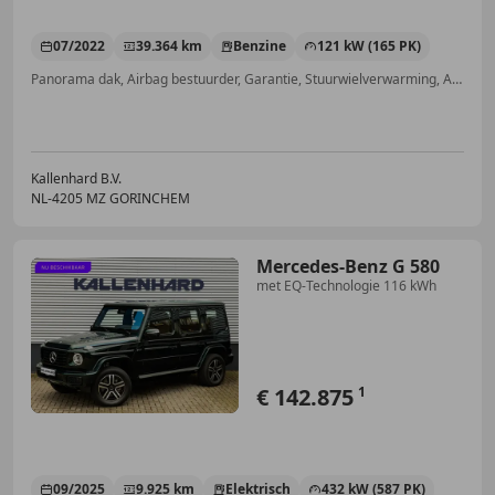
07/2022
39.364 km
Benzine
121 kW (165 PK)
Panorama dak, Airbag bestuurder, Garantie, Stuurwielverwarming, Alarm, Dakrails, Lane Departure Warning Systeem, ABS
Kallenhard B.V.
NL-4205 MZ GORINCHEM
Mercedes-Benz G 580
met EQ-Technologie 116 kWh
€ 142.875
1
09/2025
9.925 km
Elektrisch
432 kW (587 PK)