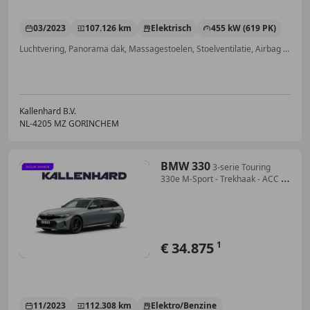
03/2023
107.126 km
Elektrisch
455 kW (619 PK)
Luchtvering, Panorama dak, Massagestoelen, Stoelventilatie, Airbag bestuurder, Elektrisch verstelbare buitenspiegels, Trekhaak, Alarm
Kallenhard B.V.
NL-4205 MZ GORINCHEM
BMW 330
3-serie Touring
330e M-Sport - Trekhaak - ACC -
Hi
€ 34.875
1
11/2023
112.308 km
Elektro/Benzine