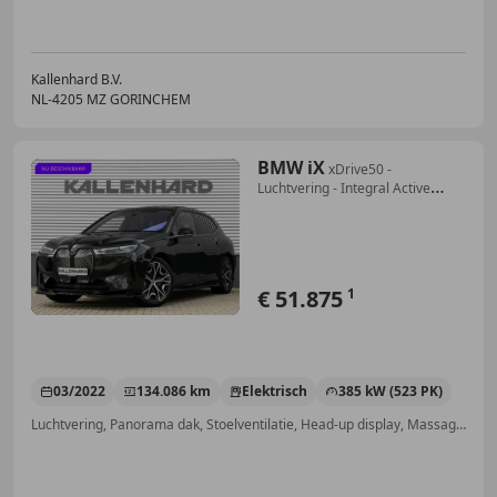
Kallenhard B.V.
NL-4205 MZ GORINCHEM
BMW iX
xDrive50 -
Luchtvering - Integral Active
Steering
€ 51.875
1
03/2022
134.086 km
Elektrisch
385 kW (523 PK)
Luchtvering, Panorama dak, Stoelventilatie, Head-up display, Massagestoelen, Airbag bestuurder, Trekhaak, Alarm