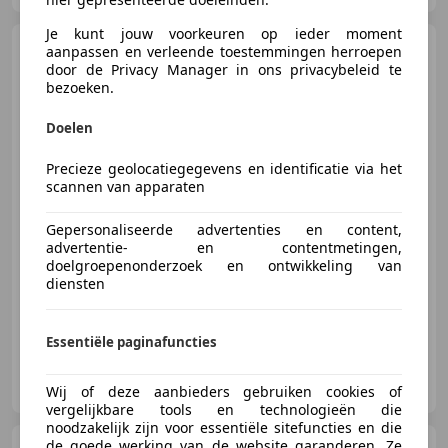
Je kunt jouw voorkeuren op ieder moment
Lexus RX 500h
F Sport Line
aanpassen en verleende toestemmingen herroepen
- Panoramadak - ACC - Head-up -
door de Privacy Manager in ons privacybeleid te
360 C
bezoeken.
Doelen
€ 71.875
Precieze geolocatiegegevens en identificatie via het
scannen van apparaten
Gepersonaliseerde advertenties en content,
advertentie- en contentmetingen,
03/2023
49.623 km
Elektro/Benzine
doelgroepenonderzoek en ontwikkeling van
273 kW (371 PK)
diensten
Essentiële paginafuncties
Kallenhard B.V.
NL-4205 MZ GORINCHEM
Wij of deze aanbieders gebruiken cookies of
vergelijkbare tools en technologieën die
noodzakelijk zijn voor essentiële sitefuncties en die
de goede werking van de website garanderen. Ze