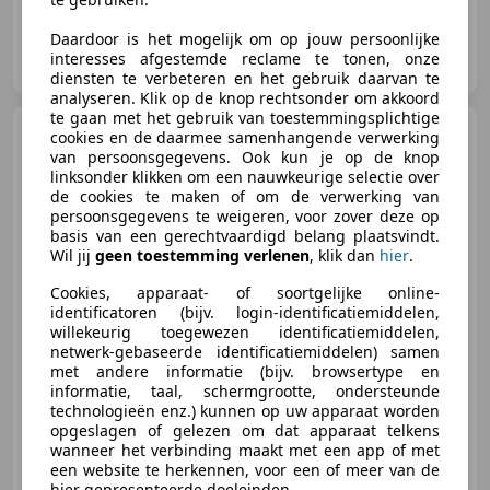
Daardoor is het mogelijk om op jouw persoonlijke
Kallenhard B.V.
interesses afgestemde reclame te tonen, onze
NL-4205 MZ GORINCHEM
diensten te verbeteren en het gebruik daarvan te
analyseren. Klik op de knop rechtsonder om akkoord
te gaan met het gebruik van toestemmingsplichtige
Aston Martin Lagonda
cookies en de daarmee samenhangende verwerking
Taraf - EU-Registration
van persoonsgegevens. Ook kun je op de knop
linksonder klikken om een nauwkeurige selectie over
de cookies te maken of om de verwerking van
persoonsgegevens te weigeren, voor zover deze op
basis van een gerechtvaardigd belang plaatsvindt.
Wil jij
geen toestemming verlenen
, klik dan
hier
.
€ 799.875
1
Cookies, apparaat- of soortgelijke online-
identificatoren (bijv. login-identificatiemiddelen,
willekeurig toegewezen identificatiemiddelen,
netwerk-gebaseerde identificatiemiddelen) samen
02/2015
2.062 km
Benzine
403 kW (548 PK)
met andere informatie (bijv. browsertype en
informatie, taal, schermgrootte, ondersteunde
technologieën enz.) kunnen op uw apparaat worden
opgeslagen of gelezen om dat apparaat telkens
wanneer het verbinding maakt met een app of met
Kallenhard B.V.
een website te herkennen, voor een of meer van de
NL-4205 MZ GORINCHEM
hier gepresenteerde doeleinden.