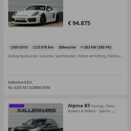
€ 94.875
05/2015
23.078 km
Benzine
283 kW (385 PK)
Airbag bestuurder, Garantie, Sportstoelen, Xenon verlichting, Elektrische ramen, Dagrijverlichting, ABS, Alarm
Kallenhard B.V.
NL-4205 MZ GORINCHEM
Alpina B5
Touring - Pano -
Bowers & Wilkins - Sperre -
Massa