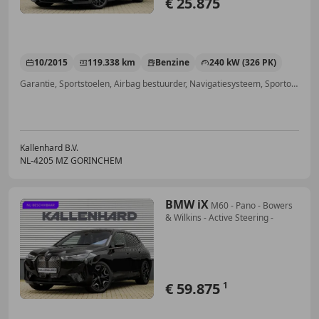
€ 25.875
10/2015
119.338 km
Benzine
240 kW (326 PK)
Garantie, Sportstoelen, Airbag bestuurder, Navigatiesysteem, Sportonderstel, LED verlichting, Grootlichtassistent, Verkeersbordherkenning
Kallenhard B.V.
NL-4205 MZ GORINCHEM
BMW iX
M60 - Pano - Bowers
& Wilkins - Active Steering -
€ 59.875
1