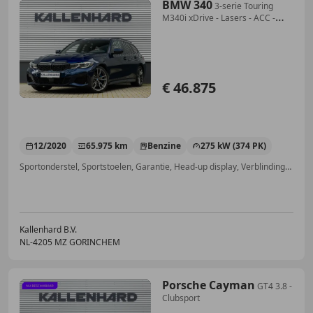
BMW 340
3-serie Touring
M340i xDrive - Lasers - ACC -
Head
€ 46.875
12/2020
65.975 km
Benzine
275 kW (374 PK)
Sportonderstel, Sportstoelen, Garantie, Head-up display, Verblindingsvrij grootlicht, Parkeerhulp met camera, Alarm, Laserlicht
Kallenhard B.V.
NL-4205 MZ GORINCHEM
Porsche Cayman
GT4 3.8 -
Clubsport