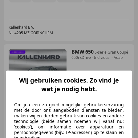
Kallenhard B.V.
NL-4205 MZ GORINCHEM
BMW 650
6-serie Gran Coupé
650i xDrive - Individual - Adap
Wij gebruiken cookies. Zo vind je
€ 49.875
wat je nodig hebt.
Om jou een zo goed mogelijke gebruikerservaring
met de door ons aangeboden diensten te bieden,
11/2017
45.146 km
Benzine
331 kW (450 PK)
maken wij en derden gebruik van cookies en andere
technologie (beide samen noemen wij vanaf nu:
Head-up display, Alarm, Elektrisch verstelbare buitenspiegels, Garantie, Stoelventilatie, 360° camera, Digitale radio-ontvangst, Dodehoekdetectie
'cookies'), om informatie over apparatuur en
persoonsgegevens (bijv. IP-adressen) op te slaan en
te gebruiken.