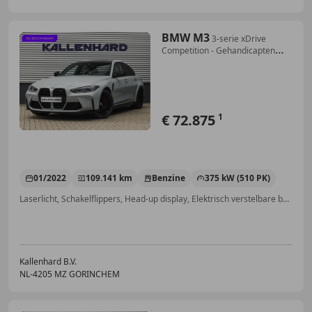
BMW M3
3-serie xDrive
Competition - Gehandicapten
Ombouw
€ 72.875
1
01/2022
109.141 km
Benzine
375 kW (510 PK)
Laserlicht, Schakelflippers, Head-up display, Elektrisch verstelbare buitenspiegels, Garantie, Sportonderstel, Spoiler, 4x4
Kallenhard B.V.
NL-4205 MZ GORINCHEM