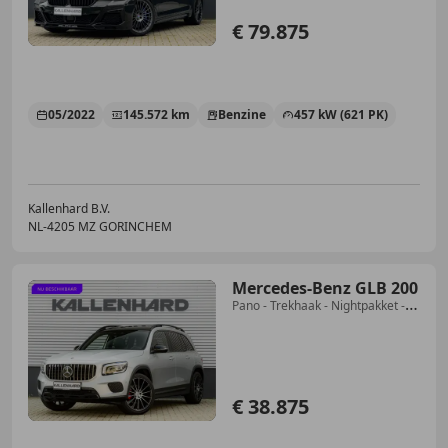
€ 79.875
05/2022
145.572 km
Benzine
457 kW (621 PK)
Kallenhard B.V.
NL-4205 MZ GORINCHEM
Mercedes-Benz GLB 200
Pano - Trekhaak - Nightpakket -
Camera
€ 38.875