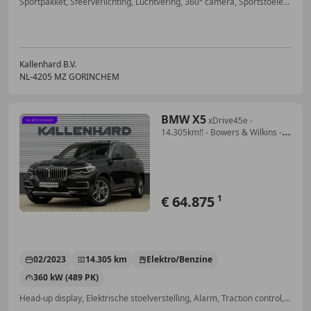
Sportpakket, Sfeerverlichting, Luchtvering, 360° camera, Sportstoelen, Alarm, Getinte ramen, Parkeerhulp met camera
Kallenhard B.V.
NL-4205 MZ GORINCHEM
BMW X5
xDrive45e -
14.305km!! - Bowers & Wilkins -
Skylou
€ 64.875
1
02/2023
14.305 km
Elektro/Benzine
360 kW (489 PK)
Head-up display, Elektrische stoelverstelling, Alarm, Traction control, Luchtvering, Garantie, Bochtverlichting, Getinte ramen