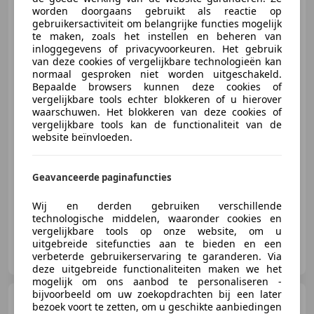
BMW X3
30e xDrive M-Sport -
worden doorgaans gebruikt als reactie op
Individual Leder - Trekhaak -
gebruikersactiviteit om belangrijke functies mogelijk
te maken, zoals het instellen en beheren van
inloggegevens of privacyvoorkeuren. Het gebruik
van deze cookies of vergelijkbare technologieën kan
normaal gesproken niet worden uitgeschakeld.
€ 61.875
1
Bepaalde browsers kunnen deze cookies of
vergelijkbare tools echter blokkeren of u hierover
waarschuwen. Het blokkeren van deze cookies of
vergelijkbare tools kan de functionaliteit van de
website beïnvloeden.
09/2025
11.664 km
Elektro/Benzine
220 kW (299 PK)
Geavanceerde paginafuncties
Sportpakket, Trekhaak, Elektrische stoelverstelling, Sportstoelen, Stuurwielverwarming, Sportonderstel, Sfeerverlichting, 4x4
Wij en derden gebruiken verschillende
technologische middelen, waaronder cookies en
vergelijkbare tools op onze website, om u
uitgebreide sitefuncties aan te bieden en een
Kallenhard B.V.
verbeterde gebruikerservaring te garanderen. Via
NL-4205 MZ GORINCHEM
deze uitgebreide functionaliteiten maken we het
mogelijk om ons aanbod te personaliseren -
bijvoorbeeld om uw zoekopdrachten bij een later
BMW X3
xDrive30i M-Sport -
bezoek voort te zetten, om u geschikte aanbiedingen
Pano - Driving Ass Plus - Head