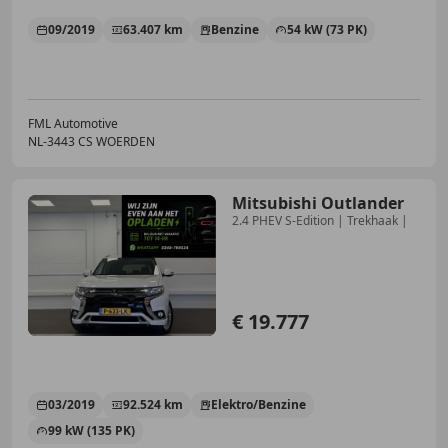
09/2019
63.407 km
Benzine
54 kW (73 PK)
FML Automotive
NL-3443 CS WOERDEN
Mitsubishi Outlander
2.4 PHEV S-Edition | Trekhaak |
€ 19.777
03/2019
92.524 km
Elektro/Benzine
99 kW (135 PK)