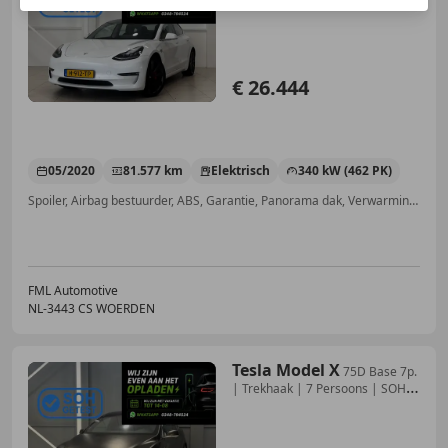
Performance |
€ 26.444
05/2020
81.577 km
Elektrisch
340 kW (462 PK)
Spoiler, Airbag bestuurder, ABS, Garantie, Panorama dak, Verwarming zetels achter, Alarm, Adaptieve Cruise Control
FML Automotive
NL-3443 CS WOERDEN
Tesla Model X
75D Base 7p.
| Trekhaak | 7 Persoons | SOH
90% | W