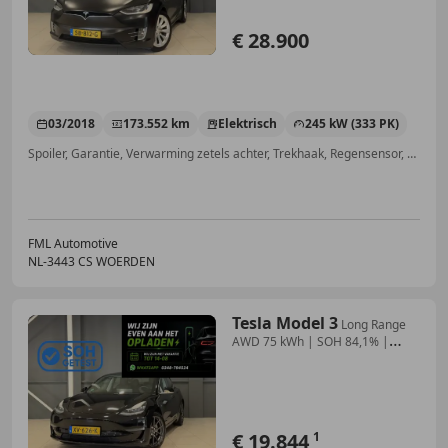
€ 28.900
03/2018
173.552 km
Elektrisch
245 kW (333 PK)
Spoiler, Garantie, Verwarming zetels achter, Trekhaak, Regensensor, Airbag bestuurder, Elektrische achterklep, Stuurwielverwarming
FML Automotive
NL-3443 CS WOERDEN
Tesla Model 3
Long Range
AWD 75 kWh | SOH 84,1% |
Autopilot |
€ 19.844
1