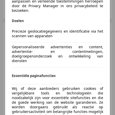
aanpassen en verleende toestemmingen herroepen
door de Privacy Manager in ons privacybeleid te
FML Automotive
bezoeken.
NL-3443 CS WOERDEN
Doelen
Tesla Model 3
Long Range
Precieze geolocatiegegevens en identificatie via het
AWD 75 kWh | SOH 82,2% |
scannen van apparaten
Lichtmetalen v
Gepersonaliseerde advertenties en content,
advertentie- en contentmetingen,
doelgroepenonderzoek en ontwikkeling van
€ 19.900
1
diensten
Essentiële paginafuncties
06/2019
166.641 km
Elektrisch
258 kW (351 PK)
Garantie, Panorama dak, Alarm, Verwarming zetels achter, 4x4, Dodehoekdetectie, Airbag passagier, Mistlampen
Wij of deze aanbieders gebruiken cookies of
vergelijkbare tools en technologieën die
noodzakelijk zijn voor essentiële sitefuncties en die
de goede werking van de website garanderen. Ze
worden doorgaans gebruikt als reactie op
FML Automotive
gebruikersactiviteit om belangrijke functies mogelijk