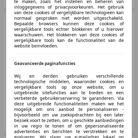
NL-3443 CS WOERDEN
te maken, zoals het instellen en beheren van
inloggegevens of privacyvoorkeuren. Het gebruik
van deze cookies of vergelijkbare technologieën kan
normaal gesproken niet worden uitgeschakeld.
Tesla Model 3
Long Range
Bepaalde browsers kunnen deze cookies of
AWD 75 kWh | Autopilot |
vergelijkbare tools echter blokkeren of u hierover
Trekhaak | SOH
waarschuwen. Het blokkeren van deze cookies of
vergelijkbare tools kan de functionaliteit van de
website beïnvloeden.
€ 28.944
Geavanceerde paginafuncties
Wij en derden gebruiken verschillende
technologische middelen, waaronder cookies en
03/2021
69.471 km
Elektrisch
258 kW (351 PK)
vergelijkbare tools op onze website, om u
Garantie, ABS, Verwarming zetels achter, Alarm, Trekhaak, Adaptieve Cruise Control, Zij-airbags, Panorama dak
uitgebreide sitefuncties aan te bieden en een
verbeterde gebruikerservaring te garanderen. Via
deze uitgebreide functionaliteiten maken we het
mogelijk om ons aanbod te personaliseren -
bijvoorbeeld om uw zoekopdrachten bij een later
FML Automotive
bezoek voort te zetten, om u geschikte aanbiedingen
NL-3443 CS WOERDEN
in uw regio te tonen of om gepersonaliseerde
advertenties en berichten te verstrekken en te
evalueren. Wij slaan uw e-mailadres lokaal op