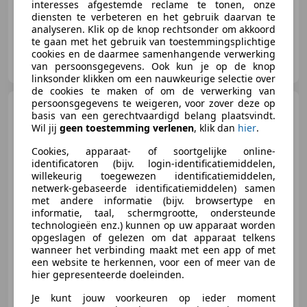
interesses afgestemde reclame te tonen, onze
diensten te verbeteren en het gebruik daarvan te
analyseren. Klik op de knop rechtsonder om akkoord
te gaan met het gebruik van toestemmingsplichtige
FML Automotive
cookies en de daarmee samenhangende verwerking
NL-3443 CS WOERDEN
van persoonsgegevens. Ook kun je op de knop
linksonder klikken om een nauwkeurige selectie over
de cookies te maken of om de verwerking van
persoonsgegevens te weigeren, voor zover deze op
Polestar 2
Long Range 78
basis van een gerechtvaardigd belang plaatsvindt.
kWh | SOH 90,51% | Trekhaak |
Wil jij
geen toestemming verlenen
, klik dan
hier
.
Cookies, apparaat- of soortgelijke online-
identificatoren (bijv. login-identificatiemiddelen,
willekeurig toegewezen identificatiemiddelen,
€ 23.444
1
netwerk-gebaseerde identificatiemiddelen) samen
met andere informatie (bijv. browsertype en
informatie, taal, schermgrootte, ondersteunde
technologieën enz.) kunnen op uw apparaat worden
opgeslagen of gelezen om dat apparaat telkens
12/2021
148.942 km
Elektrisch
170 kW (231 PK)
wanneer het verbinding maakt met een app of met
een website te herkennen, voor een of meer van de
Stoelverwarming, 360° camera, Garantie, Alarm, Airbag bestuurder, Elektrische achterklep, ABS, Trekhaak
hier gepresenteerde doeleinden.
Je kunt jouw voorkeuren op ieder moment