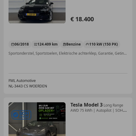
€ 18.400
06/2018
124.409 km
Benzine
110 kW (150 PK)
Sportonderstel, Sportstoelen, Elektrische achterklep, Garantie, Getinte ramen, LED verlichting, Stoelverwarming, Navigatiesysteem
FML Automotive
NL-3443 CS WOERDEN
Tesla Model 3
Long Range
AWD 75 kWh | Autopilot | SOH
87,4% | 51