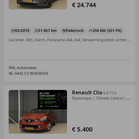
€ 24.744
03/2019
51.967 km
Elektrisch
258 kW (351 PK)
Garantie, ABS, Alarm, Panorama dak, 4x4, Verwarming zetels achter, Dodehoekdetectie, Zij-airbags
FML Automotive
NL-3443 CS WOERDEN
Renault Clio
0.9 TCe
Dynamique | Climate Control | R-
Link Navig
€ 5.400