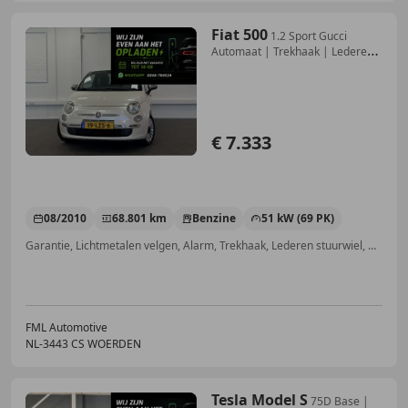
Fiat 500
1.2 Sport Gucci
Automaat | Trekhaak | Lederen
bekl
€ 7.333
08/2010
68.801 km
Benzine
51 kW (69 PK)
Garantie, Lichtmetalen velgen, Alarm, Trekhaak, Lederen stuurwiel, Centrale deurvergrendeling met afstandsbediening, Achter airbag, Elektrische ramen
FML Automotive
NL-3443 CS WOERDEN
Tesla Model S
75D Base |