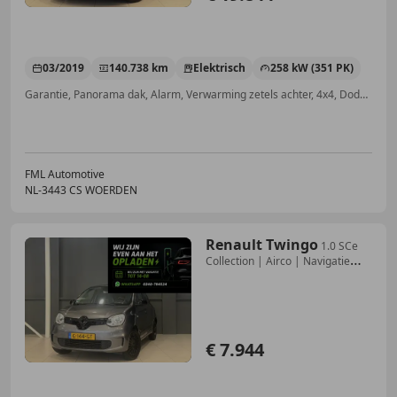
03/2019
140.738 km
Elektrisch
258 kW (351 PK)
Garantie, Panorama dak, Alarm, Verwarming zetels achter, 4x4, Dodehoekdetectie, Adaptieve Cruise Control, ABS
FML Automotive
NL-3443 CS WOERDEN
Renault Twingo
1.0 SCe
Collection | Airco | Navigatie
Carplay | N
€ 7.944