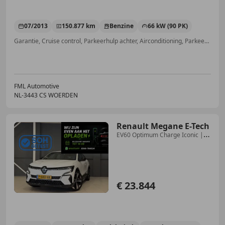
07/2013
150.877 km
Benzine
66 kW (90 PK)
Garantie, Cruise control, Parkeerhulp achter, Airconditioning, Parkeerhulp met camera, Automatische klimaatregeling, Alarm, Lichtmetalen velgen
FML Automotive
NL-3443 CS WOERDEN
Renault Megane E-Tech
EV60 Optimum Charge Iconic |
Trekhaak | Harman & k
€ 23.844