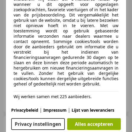
Tesla Model Y
wanneer u dit opgeeft voor opgeslagen
Long Range
zoekopdrachten, favoriete voertuigen of in het kader
AWD 75 kWh | Sport pakket |
van de prijsbeoordeling. Dit vergemakkelijkt het
Leder inter
gebruik van de website, omdat u bij latere bezoeken
niet opnieuw hoeft in te voeren. Met uw
toestemming wordt op gebruik gebaseerde
informatie verzonden naar dealers waarmee u
€ 32.900
contact opneemt. Sommige cookies/tools worden
door de aanbieders gebruikt om informatie die u
verstrekt bij het indienen van
financieringsaanvragen gedurende 30 dagen op te
slaan en deze binnen deze periode automatisch te
01/2023
123.439 km
Elektrisch
258 kW (351 PK)
hergebruiken om nieuwe financieringsaanvragen in
Verwarming zetels achter, 4x4, Panorama dak, Garantie, Alarm, Airbag bestuurder, Airconditioning, Dodehoekdetectie
te vullen. Zonder het gebruik van dergelijke
cookies/tools kunnen dergelijke uitgebreide functies
geheel of gedeeltelijk niet worden gebruikt.
Wij werken samen met 225 aanbieders.
FML Automotive
NL-3443 CS WOERDEN
|
|
Privacybeleid
Impressum
Lijst van leveranciers
Tesla Model 3
Performance
Privacy instellingen
Alles accepteren
AWD 75 kWh | 87,4% SOH |