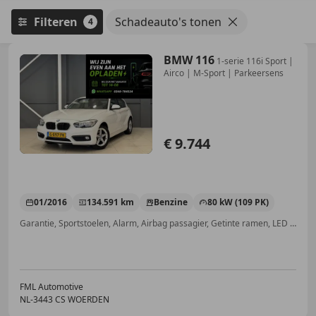
Filteren
Schadeauto's tonen
4
BMW 116
1-serie 116i Sport |
Airco | M-Sport | Parkeersens
€ 9.744
01/2016
134.591 km
Benzine
80 kW (109 PK)
Garantie, Sportstoelen, Alarm, Airbag passagier, Getinte ramen, LED verlichting, LED dagrijverlichting, Parkeerhulp achter
FML Automotive
NL-3443 CS WOERDEN