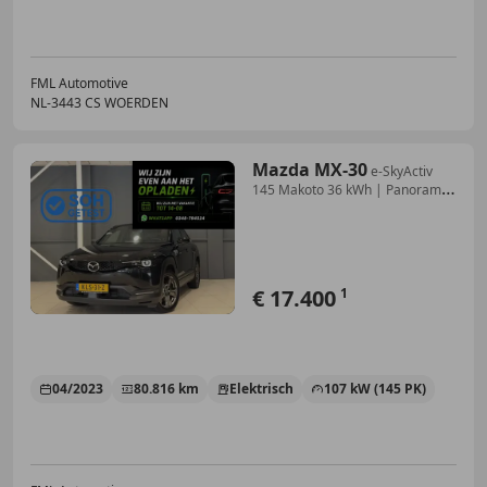
FML Automotive
NL-3443 CS WOERDEN
Mazda MX-30
e-SkyActiv
145 Makoto 36 kWh | Panorama
dak | SOH
€ 17.400
1
04/2023
80.816 km
Elektrisch
107 kW (145 PK)