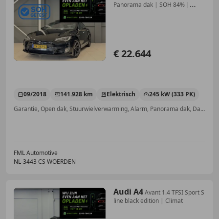
Panorama dak | SOH 84% |
Leder |
€ 22.644
09/2018
141.928 km
Elektrisch
245 kW (333 PK)
Garantie, Open dak, Stuurwielverwarming, Alarm, Panorama dak, Dagrijverlichting, Airbag passagier, LED verlichting
FML Automotive
NL-3443 CS WOERDEN
Audi A4
Avant 1.4 TFSI Sport S
line black edition | Climat