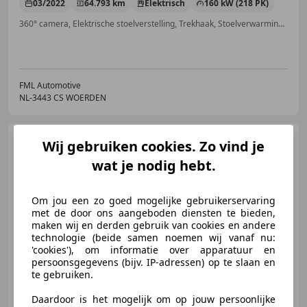
03/2022
64.793 km
Elektrisch
160 kW (218 PK)
360° camera, Elektrische stoelverstelling, Trekhaak, Stoelverwarming, Alarm, ABS, Grootlichtassistent, Sound system
FML Automotive
NL-3443 CS WOERDEN
Tesla Model 3
Long Range
Wij gebruiken cookies. Zo vind je
AWD 75 kWh | Trekhaak | SOH
wat je nodig hebt.
82,3% | Aut
Om jou een zo goed mogelijke gebruikerservaring
met de door ons aangeboden diensten te bieden,
€ 17.444
maken wij en derden gebruik van cookies en andere
technologie (beide samen noemen wij vanaf nu:
'cookies'), om informatie over apparatuur en
persoonsgegevens (bijv. IP-adressen) op te slaan en
te gebruiken.
12/2019
218.929 km
Elektrisch
258 kW (351 PK)
Garantie, Trekhaak, Panorama dak, Alarm, Verwarming zetels achter, 4x4, Adaptieve Cruise Control, Lichtmetalen velgen
Daardoor is het mogelijk om op jouw persoonlijke