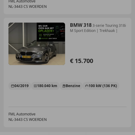
FML Automotive
NL-3443 CS WOERDEN
BMW 318
3-serie Touring 318i
M Sport Edition | Trekhaak |
€ 15.700
04/2019
180.040 km
Benzine
100 kW (136 PK)
FML Automotive
NL-3443 CS WOERDEN