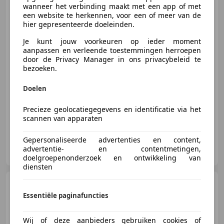
wanneer het verbinding maakt met een app of met
een website te herkennen, voor een of meer van de
hier gepresenteerde doeleinden.
€ 4.900
Je kunt jouw voorkeuren op ieder moment
aanpassen en verleende toestemmingen herroepen
door de Privacy Manager in ons privacybeleid te
bezoeken.
01/2014
209.300 km
Elektro/Benzine
Doelen
55 kW (75 PK)
Precieze geolocatiegegevens en identificatie via het
scannen van apparaten
Gepersonaliseerde advertenties en content,
DMD Auto's
advertentie- en contentmetingen,
NL-2803 JH GOUDA
doelgroepenonderzoek en ontwikkeling van
diensten
Ford Fiesta
1.0 Style. AIRCO,
115650 KM, NAP,5 DEURS !!!!
Essentiële paginafuncties
Wij of deze aanbieders gebruiken cookies of