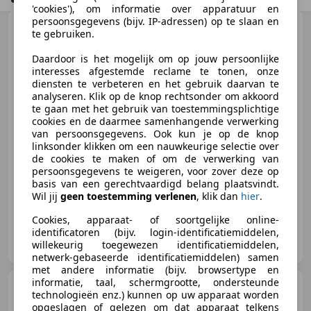
'cookies'), om informatie over apparatuur en
persoonsgegevens (bijv. IP-adressen) op te slaan en
Volkswagen Polo
1.0 TSI
te gebruiken.
Life Business AUTOMAAT,45000
KM, NAP
Daardoor is het mogelijk om op jouw persoonlijke
interesses afgestemde reclame te tonen, onze
diensten te verbeteren en het gebruik daarvan te
analyseren. Klik op de knop rechtsonder om akkoord
€ 17.300
te gaan met het gebruik van toestemmingsplichtige
cookies en de daarmee samenhangende verwerking
van persoonsgegevens. Ook kun je op de knop
linksonder klikken om een nauwkeurige selectie over
de cookies te maken of om de verwerking van
06/2022
45.602 km
Benzine
70 kW (95 PK)
persoonsgegevens te weigeren, voor zover deze op
basis van een gerechtvaardigd belang plaatsvindt.
Wil jij
geen toestemming verlenen
, klik dan
hier
.
Cookies, apparaat- of soortgelijke online-
identificatoren (bijv. login-identificatiemiddelen,
DMD Auto's
willekeurig toegewezen identificatiemiddelen,
NL-2803 JH GOUDA
netwerk-gebaseerde identificatiemiddelen) samen
met andere informatie (bijv. browsertype en
informatie, taal, schermgrootte, ondersteunde
Toyota Yaris
1.5 Hybrid
technologieën enz.) kunnen op uw apparaat worden
AUTOMAAT, NAVIGATIE, CAMERA
opgeslagen of gelezen om dat apparaat telkens