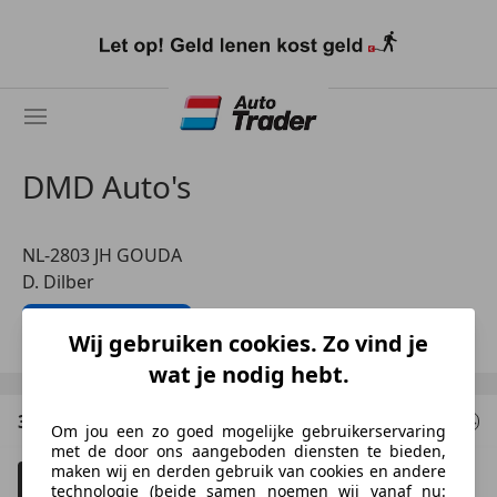
Ga
naar
hoofdinhoud
DMD Auto's
NL-2803 JH GOUDA
D. Dilber
Toon nummer
Wij gebruiken cookies. Zo vind je
wat je nodig hebt.
3 Resultaten
voor uw zoekopdracht
Om jou een zo goed mogelijke gebruikerservaring
met de door ons aangeboden diensten te bieden,
maken wij en derden gebruik van cookies en andere
Filteren
Schadeauto's tonen
4
technologie (beide samen noemen wij vanaf nu: