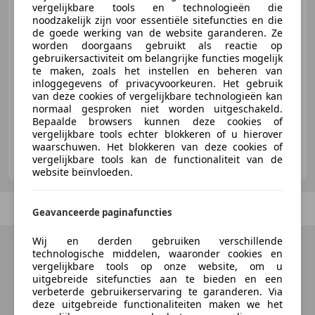
vergelijkbare tools en technologieën die
noodzakelijk zijn voor essentiële sitefuncties en die
€ 2.850
de goede werking van de website garanderen. Ze
worden doorgaans gebruikt als reactie op
gebruikersactiviteit om belangrijke functies mogelijk
te maken, zoals het instellen en beheren van
inloggegevens of privacyvoorkeuren. Het gebruik
09/2015
115.661 km
Benzine
65 kW (88 PK)
van deze cookies of vergelijkbare technologieën kan
normaal gesproken niet worden uitgeschakeld.
Bepaalde browsers kunnen deze cookies of
vergelijkbare tools echter blokkeren of u hierover
waarschuwen. Het blokkeren van deze cookies of
DMD Auto's
vergelijkbare tools kan de functionaliteit van de
NL-2803 JH GOUDA
website beïnvloeden.
Vorige
1
/
1
Volgende
Geavanceerde paginafuncties
Wij en derden gebruiken verschillende
technologische middelen, waaronder cookies en
BTW verrekenbaar
vergelijkbare tools op onze website, om u
Specificatie van de fabrikant voor nieuwe voertuigen. Afhankelijk van de
uitgebreide sitefuncties aan te bieden en een
kilometerstand, het rijgedrag, de leeftijd van de batterij en het
verbeterde gebruikerservaring te garanderen. Via
laadgedrag, kan de radius van occasies aanzienlijk variëren.
deze uitgebreide functionaliteiten maken we het