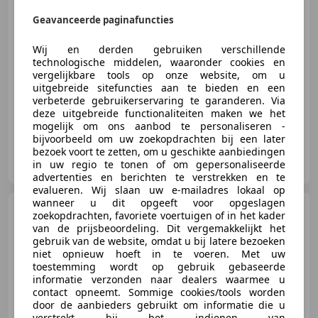
Geavanceerde paginafuncties
Wij en derden gebruiken verschillende
10/2022
61.375 km
Elektro/Benzine
technologische middelen, waaronder cookies en
215 kW (292 PK)
vergelijkbare tools op onze website, om u
uitgebreide sitefuncties aan te bieden en een
Schakelflippers, Panorama dak, Sportpakket, Sportstoelen, Sportonderstel, Garantie, Getinte ramen, Stoelverwarming
verbeterde gebruikerservaring te garanderen. Via
deze uitgebreide functionaliteiten maken we het
mogelijk om ons aanbod te personaliseren -
bijvoorbeeld om uw zoekopdrachten bij een later
bezoek voort te zetten, om u geschikte aanbiedingen
Der Wagen B.V.
in uw regio te tonen of om gepersonaliseerde
NL-3846 CL HARDERWIJK
advertenties en berichten te verstrekken en te
evalueren. Wij slaan uw e-mailadres lokaal op
wanneer u dit opgeeft voor opgeslagen
Audi Q7
3.0 TDI ETRON / 3x S
zoekopdrachten, favoriete voertuigen of in het kader
LINE / PANODAK / BOSE / ACC /
van de prijsbeoordeling. Dit vergemakkelijkt het
gebruik van de website, omdat u bij latere bezoeken
niet opnieuw hoeft in te voeren. Met uw
toestemming wordt op gebruik gebaseerde
informatie verzonden naar dealers waarmee u
€ 24.950
contact opneemt. Sommige cookies/tools worden
door de aanbieders gebruikt om informatie die u
verstrekt bij het indienen van