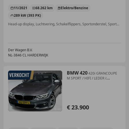
11/2021
68.262 km
Elektro/Benzine
289 kW (393 PK)
Head-up display, Luchtvering, Schakelflippers, Sportonderstel, Sportpakket, Garantie, Elektrische stoelverstelling, Stoelverwarming
Der Wagen B.V.
NL-3846 CL HARDERWIJK
BMW 420
420i GRANCOUPE
M SPORT / HIFI / LEDER /
TREKHAAK /
€ 23.900