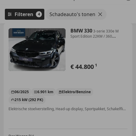
Filteren
Schadeauto's tonen
4
BMW 330
3-serie 330e M
Sport Edition 22KW / 360
CAMERA / A
€ 44.800
1
06/2025
6.901 km
Elektro/Benzine
215 kW (292 PK)
Elektrische stoelverstelling, Head-up display, Sportpakket, Schakelflippers, Spoiler, Grootlichtassistent, Adaptieve Cruise Control, Sportstoelen