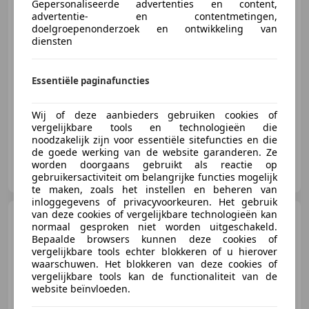
€ 45.500
1
Gepersonaliseerde advertenties en content,
advertentie- en contentmetingen,
doelgroepenonderzoek en ontwikkeling van
diensten
11/2023
79.369 km
Elektro/Benzine
215 kW (292 PK)
Essentiële paginafuncties
Sportpakket, Schakelflippers, Panorama dak, Garantie, Head-up display, Sportonderstel, 4x4, Sportstoelen
Wij of deze aanbieders gebruiken cookies of
vergelijkbare tools en technologieën die
noodzakelijk zijn voor essentiële sitefuncties en die
de goede werking van de website garanderen. Ze
Der Wagen B.V.
worden doorgaans gebruikt als reactie op
NL-3846 CL HARDERWIJK
gebruikersactiviteit om belangrijke functies mogelijk
te maken, zoals het instellen en beheren van
inloggegevens of privacyvoorkeuren. Het gebruik
van deze cookies of vergelijkbare technologieën kan
BMW 530
530E M SPORT /
normaal gesproken niet worden uitgeschakeld.
PANODAK / LEDER / STOELVW /
Bepaalde browsers kunnen deze cookies of
CARPLAY
vergelijkbare tools echter blokkeren of u hierover
waarschuwen. Het blokkeren van deze cookies of
vergelijkbare tools kan de functionaliteit van de
website beïnvloeden.
€ 37.900
1