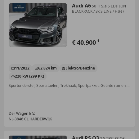
Audi A6
50 TFSIe S EDITION
BLACKPACK / 3x S LINE / HIFI /
€ 40.900
1
11/2022
62.824 km
Elektro/Benzine
220 kW (299 PK)
Sportonderstel, Sportstoelen, Trekhaak, Sportpakket, Getinte ramen, 4x4, Garantie, Parkeerhulp met camera
Der Wagen B.V.
NL-3846 CL HARDERWIJK
Audi RS Q3
2.5 TFSI RS Q3