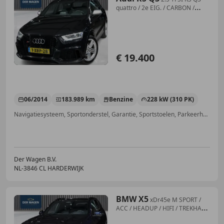
quattro / 2e EIG. / CARBON /
BOSE /
€ 19.400
06/2014
183.989 km
Benzine
228 kW (310 PK)
Navigatiesysteem, Sportonderstel, Garantie, Sportstoelen, Parkeerhulp voor, Bandenspanningscontrole, Met onderhoudshistorie, Stoelverwarming
Der Wagen B.V.
NL-3846 CL HARDERWIJK
BMW X5
xDr45e M SPORT /
ACC / HEADUP / HIFI / TREKHAAK
/