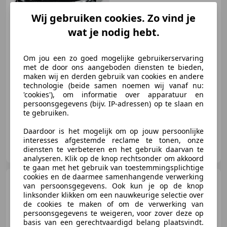
Wij gebruiken cookies. Zo vind je
€ 35.900
1
wat je nodig hebt.
Om jou een zo goed mogelijke gebruikerservaring
09/2022
54.202 km
Elektro/Benzine
met de door ons aangeboden diensten te bieden,
maken wij en derden gebruik van cookies en andere
215 kW (292 PK)
technologie (beide samen noemen wij vanaf nu:
'cookies'), om informatie over apparatuur en
Panorama dak, Schakelflippers, Sportpakket, Sportstoelen, Sfeerverlichting, Spoiler, Garantie, Open dak
persoonsgegevens (bijv. IP-adressen) op te slaan en
te gebruiken.
Daardoor is het mogelijk om op jouw persoonlijke
interesses afgestemde reclame te tonen, onze
Der Wagen B.V.
diensten te verbeteren en het gebruik daarvan te
NL-3846 CL HARDERWIJK
analyseren. Klik op de knop rechtsonder om akkoord
te gaan met het gebruik van toestemmingsplichtige
cookies en de daarmee samenhangende verwerking
BMW X1
xDr25e M SPORT /
van persoonsgegevens. Ook kun je op de knop
STUURVW / TREKHAAK /
linksonder klikken om een nauwkeurige selectie over
AMBIENTE / 1
de cookies te maken of om de verwerking van
persoonsgegevens te weigeren, voor zover deze op
basis van een gerechtvaardigd belang plaatsvindt.