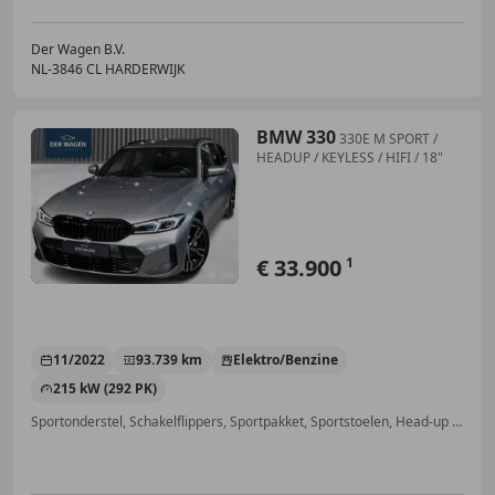
Der Wagen B.V.
NL-3846 CL HARDERWIJK
BMW 330
330E M SPORT /
HEADUP / KEYLESS / HIFI / 18"
€ 33.900
1
11/2022
93.739 km
Elektro/Benzine
215 kW (292 PK)
Sportonderstel, Schakelflippers, Sportpakket, Sportstoelen, Head-up display, Spoiler, Sfeerverlichting, Garantie