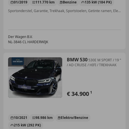
01/2019
111.770 km
Benzine
135 kW (184 PK)
Sportonderstel, Garantie, Trekhaak, Sportstoelen, Getinte ramen, Elektrische achterklep, Inductieladen voor smartphones, Geheel digitaal combi-instrument
Der Wagen B.V.
NL-3846 CL HARDERWIJK
BMW 530
530E M SPORT / 19 “
/ AD CRUISE / HIFI / TREKHAAK
€ 34.900
1
10/2021
98.986 km
Elektro/Benzine
215 kW (292 PK)