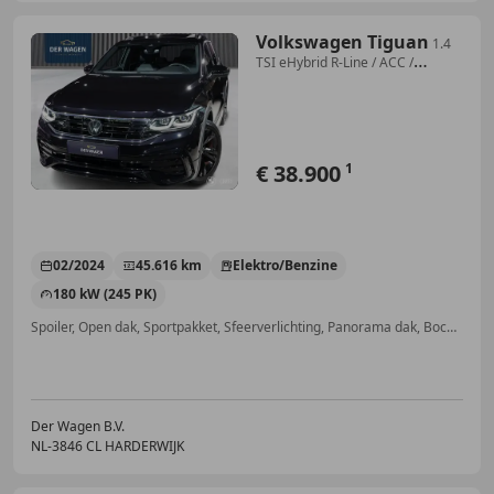
Volkswagen Tiguan
1.4
TSI eHybrid R-Line / ACC /
MATRIX LED / PANODA
€ 38.900
1
02/2024
45.616 km
Elektro/Benzine
180 kW (245 PK)
Spoiler, Open dak, Sportpakket, Sfeerverlichting, Panorama dak, Bochtverlichting, Getinte ramen, Sportonderstel
Der Wagen B.V.
NL-3846 CL HARDERWIJK