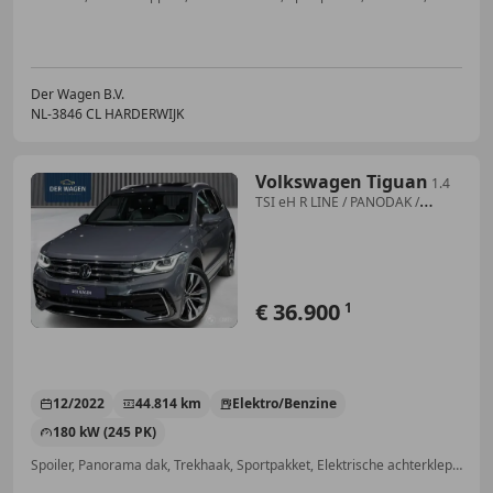
Der Wagen B.V.
NL-3846 CL HARDERWIJK
Volkswagen Tiguan
1.4
TSI eH R LINE / PANODAK /
MEMORY / ACC / TREKH
€ 36.900
1
12/2022
44.814 km
Elektro/Benzine
180 kW (245 PK)
Spoiler, Panorama dak, Trekhaak, Sportpakket, Elektrische achterklep, Open dak, Stuurwielverwarming, Garantie