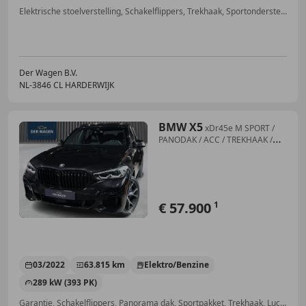
Elektrische stoelverstelling, Schakelflippers, Trekhaak, Sportonderstel, Garantie, Sportpakket, Sportstoelen, Spoiler
Der Wagen B.V.
NL-3846 CL HARDERWIJK
BMW X5
xDr45e M SPORT /
PANODAK / ACC / TREKHAAK /
HIFI /
€ 57.900
1
03/2022
63.815 km
Elektro/Benzine
289 kW (393 PK)
Garantie, Schakelflippers, Panorama dak, Sportpakket, Trekhaak, Luchtvering, Sportonderstel, Sportstoelen