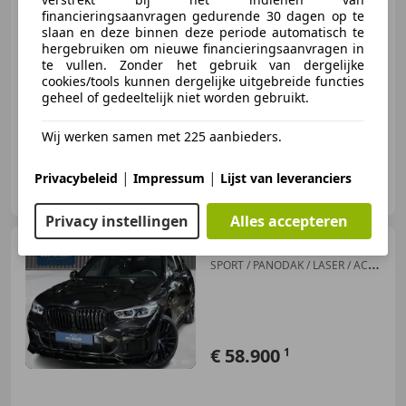
financieringsaanvragen gedurende 30 dagen op te
slaan en deze binnen deze periode automatisch te
12/2016
240.942 km
Elektro/Diesel
hergebruiken om nieuwe financieringsaanvragen in
te vullen. Zonder het gebruik van dergelijke
190 kW (258 PK)
cookies/tools kunnen dergelijke uitgebreide functies
Panorama dak, Elektrische achterklep, Sportstoelen, Getinte ramen, 360° camera, Trekhaak, Parkeerhulp met camera, Garantie
geheel of gedeeltelijk niet worden gebruikt.
Wij werken samen met 225 aanbieders.
|
|
Der Wagen B.V.
Privacybeleid
Impressum
Lijst van leveranciers
NL-3846 CL HARDERWIJK
Privacy instellingen
Alles accepteren
BMW X5
xDr45e M PERF.
SPORT / PANODAK / LASER / ACC
/ HEA
€ 58.900
1