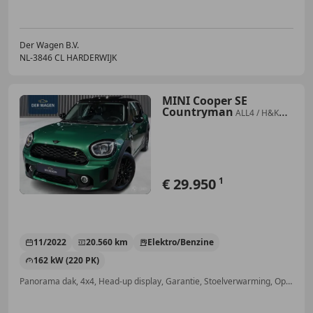
Der Wagen B.V.
NL-3846 CL HARDERWIJK
MINI Cooper SE
Countryman
ALL4 / H&K
AUDIO / PANO / HUD / MEMORY /
CARPLAY /
€ 29.950
1
11/2022
20.560 km
Elektro/Benzine
162 kW (220 PK)
Panorama dak, 4x4, Head-up display, Garantie, Stoelverwarming, Open dak, Getinte ramen, Elektrische stoelverstelling