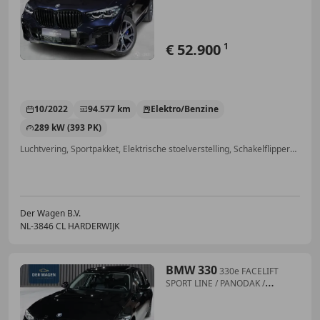
€ 52.900
1
10/2022
94.577 km
Elektro/Benzine
289 kW (393 PK)
Luchtvering, Sportpakket, Elektrische stoelverstelling, Schakelflippers, Head-up display, Garantie, Stoelverwarming, Sportonderstel
Der Wagen B.V.
NL-3846 CL HARDERWIJK
BMW 330
330e FACELIFT
SPORT LINE / PANODAK /
AMBIENTE / HI