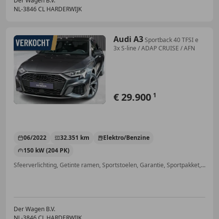
Der Wagen B.V.
NL-3846 CL HARDERWIJK
Audi A3
Sportback 40 TFSI e
3x S-line / ADAP CRUISE / AFN
€ 29.900
1
06/2022
32.351 km
Elektro/Benzine
150 kW (204 PK)
Sfeerverlichting, Getinte ramen, Sportstoelen, Garantie, Sportpakket, Stoelverwarming, Adaptieve Cruise Control, Trekhaak
Der Wagen B.V.
NL-3846 CL HARDERWIJK