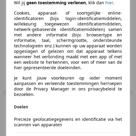
Wil jij
geen toestemming verlenen
, klik dan
hier
.
€ 25.900
1
Cookies, apparaat- of soortgelijke online-
identificatoren (bijv. login-identificatiemiddelen,
willekeurig toegewezen identificatiemiddelen,
netwerk-gebaseerde identificatiemiddelen) samen
06/2021
88.693 km
Elektro/Benzine
met andere informatie (bijv. browsertype en
informatie, taal, schermgrootte, ondersteunde
162 kW (220 PK)
technologieën enz.) kunnen op uw apparaat worden
Sportonderstel, Sportstoelen, Garantie, Sfeerverlichting, Sportpakket, Trekhaak, Stuurwielverwarming, 4x4
opgeslagen of gelezen om dat apparaat telkens
wanneer het verbinding maakt met een app of met
een website te herkennen, voor een of meer van de
hier gepresenteerde doeleinden.
Je kunt jouw voorkeuren op ieder moment
Der Wagen B.V.
aanpassen en verleende toestemmingen herroepen
NL-3846 CL HARDERWIJK
door de Privacy Manager in ons privacybeleid te
bezoeken.
BMW X3
xDrive30e M SPORT
Doelen
PLUS / BLACK PACK / PANODAK /
HE
Precieze geolocatiegegevens en identificatie via het
scannen van apparaten