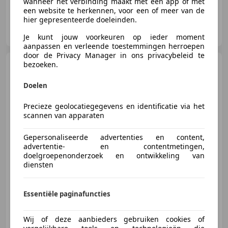
wanneer het verbinding maakt met een app of met
een website te herkennen, voor een of meer van de
hier gepresenteerde doeleinden.
AP Car Store B.V.
NL-5705 DK HELMOND
Je kunt jouw voorkeuren op ieder moment
aanpassen en verleende toestemmingen herroepen
door de Privacy Manager in ons privacybeleid te
Mercedes-Benz AMG GT
bezoeken.
4-Door Coupe AMG 53 4MATIC+
Premium/Schuifdak/AMG
Doelen
Precieze geolocatiegegevens en identificatie via het
scannen van apparaten
€ 71.999
Gepersonaliseerde advertenties en content,
advertentie- en contentmetingen,
doelgroepenonderzoek en ontwikkeling van
diensten
01/2020
95.916 km
Benzine
320 kW (435 PK)
Essentiële paginafuncties
AP Car Store B.V.
Wij of deze aanbieders gebruiken cookies of
NL-5705 DK HELMOND