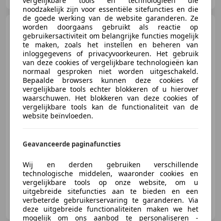
vergelijkbare tools en technologieën die
noodzakelijk zijn voor essentiële sitefuncties en die
de goede werking van de website garanderen. Ze
Toyota RAV 4
worden doorgaans gebruikt als reactie op
2.5 Hybrid
gebruikersactiviteit om belangrijke functies mogelijk
Executive
te maken, zoals het instellen en beheren van
inloggegevens of privacyvoorkeuren. Het gebruik
van deze cookies of vergelijkbare technologieën kan
normaal gesproken niet worden uitgeschakeld.
Bepaalde browsers kunnen deze cookies of
€ 24.299
vergelijkbare tools echter blokkeren of u hierover
waarschuwen. Het blokkeren van deze cookies of
vergelijkbare tools kan de functionaliteit van de
website beïnvloeden.
02/2019
50.709 km
Elektro/Benzine
114 kW (155 PK)
Geavanceerde paginafuncties
Elektrische stoelverstelling, Nieuwe APK, Elektrische achterklep, Getinte ramen, 360° camera, Stoelverwarming, Adaptieve Cruise Control, Bandenspanningscontrole
Wij en derden gebruiken verschillende
technologische middelen, waaronder cookies en
vergelijkbare tools op onze website, om u
uitgebreide sitefuncties aan te bieden en een
AP Car Store B.V.
verbeterde gebruikerservaring te garanderen. Via
NL-5705 DK HELMOND
deze uitgebreide functionaliteiten maken we het
mogelijk om ons aanbod te personaliseren -