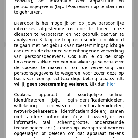
'cookies'), om informatie over apparatuur en
Nieuwe APK, Met onderhoudshistorie, Navigatiesysteem, Elektrische ramen, Lichtmetalen velgen, Bluetooth, Hill-Hold Control, CD
persoonsgegevens (bijv. IP-adressen) op te slaan en
te gebruiken.
Daardoor is het mogelijk om op jouw persoonlijke
interesses afgestemde reclame te tonen, onze
AP Car Store B.V.
diensten te verbeteren en het gebruik daarvan te
NL-5705 DK HELMOND
analyseren. Klik op de knop rechtsonder om akkoord
te gaan met het gebruik van toestemmingsplichtige
cookies en de daarmee samenhangende verwerking
Skoda Fabia
1.0 TSI Monte
van persoonsgegevens. Ook kun je op de knop
Carlo
linksonder klikken om een nauwkeurige selectie over
de cookies te maken of om de verwerking van
persoonsgegevens te weigeren, voor zover deze op
basis van een gerechtvaardigd belang plaatsvindt.
Wil jij
geen toestemming verlenen
, klik dan
hier
.
€ 18.499
1
Cookies, apparaat- of soortgelijke online-
identificatoren (bijv. login-identificatiemiddelen,
willekeurig toegewezen identificatiemiddelen,
netwerk-gebaseerde identificatiemiddelen) samen
02/2024
90.327 km
Benzine
81 kW (110 PK)
met andere informatie (bijv. browsertype en
informatie, taal, schermgrootte, ondersteunde
Sportstoelen, Getinte ramen, Automatische klimaatregeling, Armsteun, Zij-airbags, Lederen stuurwiel, LED verlichting, Mistlampen
technologieën enz.) kunnen op uw apparaat worden
opgeslagen of gelezen om dat apparaat telkens