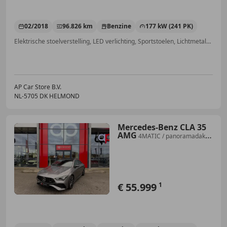
02/2018
96.826 km
Benzine
177 kW (241 PK)
Elektrische stoelverstelling, LED verlichting, Sportstoelen, Lichtmetalen velgen, Multifunctioneel stuurwiel, Dagrijverlichting, Emergency Brake Assist, LED dagrijverlichting
AP Car Store B.V.
NL-5705 DK HELMOND
Mercedes-Benz CLA 35
AMG
4MATIC / panoramadak /
facelift
€ 55.999
1