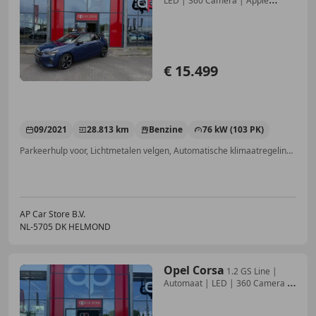
LED | 360 Camera | Apple
Carplay |
€ 15.499
09/2021
28.813 km
Benzine
76 kW (103 PK)
Parkeerhulp voor, Lichtmetalen velgen, Automatische klimaatregeling, Airbag passagier, Parkeerhulp met camera, Apple CarPlay, Elektrisch verstelbare buitenspiegels, Radio
AP Car Store B.V.
NL-5705 DK HELMOND
Opel Corsa
1.2 GS Line |
Automaat | LED | 360 Camera |
Parkse