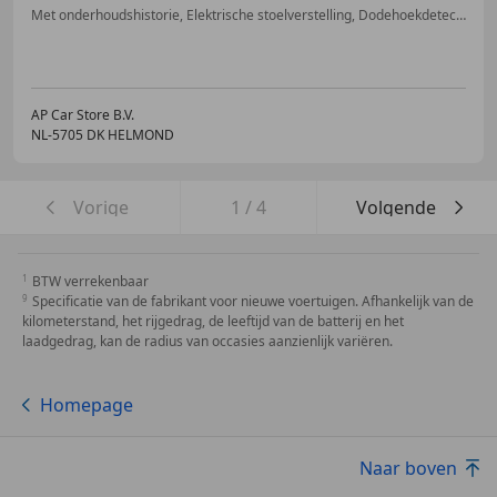
Met onderhoudshistorie, Elektrische stoelverstelling, Dodehoekdetectie, Keyless Entry, Inductieladen voor smartphones, Panorama dak, Parkeerhulp met camera, Stuurwielverwarming
AP Car Store B.V.
NL-5705 DK HELMOND
Vorige
1
/
4
Volgende
BTW verrekenbaar
Specificatie van de fabrikant voor nieuwe voertuigen. Afhankelijk van de
kilometerstand, het rijgedrag, de leeftijd van de batterij en het
laadgedrag, kan de radius van occasies aanzienlijk variëren.
Homepage
Naar boven