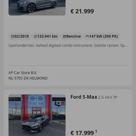
€ 21.999
02/2019
133.941 km
Benzine
147 kW (200 PK)
Sportonderstel, Geheel digitaal combi-instrument, Getinte ramen, Sportstoelen, Parkeerhulp met camera, Radio, Lane Departure Warning Systeem, Parkeerhulp voor
AP Car Store B.V.
NL-5705 DK HELMOND
Ford S-Max
2.5i HEV 7P
€ 17.999
1