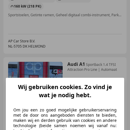
160 kW (218 PK)
Sportstoelen, Getinte ramen, Geheel digitaal combi-instrument, Parkeerhulp met camera, Adaptieve Cruise Control, Trekhaak, Airbag bestuurder, ABS
AP Car Store B.V.
NL-5705 DK HELMOND
Audi A1
Sportback 1.4 TFSI
Attraction Pro Line | Automaat
Wij gebruiken cookies. Zo vind je
wat je nodig hebt.
€ 7.499
Om jou een zo goed mogelijke gebruikerservaring
met de door ons aangeboden diensten te bieden,
maken wij en derden gebruik van cookies en andere
11/2013
233.712 km
Benzine
90 kW (122 PK)
technologie (beide samen noemen wij vanaf nu: