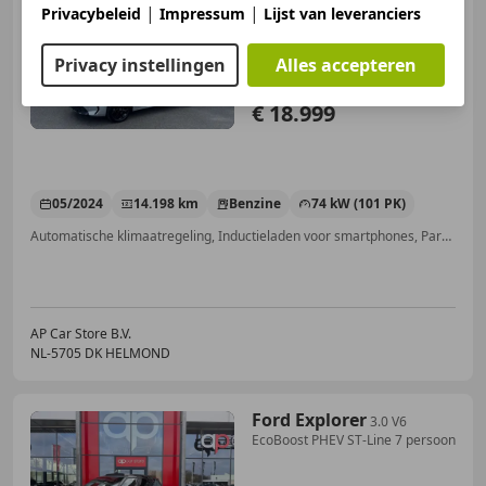
Ultimate | LED | Camera |
|
|
Privacybeleid
Impressum
Lijst van leveranciers
Parksens | Car
Privacy instellingen
Alles accepteren
€ 18.999
05/2024
14.198 km
Benzine
74 kW (101 PK)
Automatische klimaatregeling, Inductieladen voor smartphones, Parkeerhulp voor, Dodehoekdetectie, Keyless Entry, Parkeerhulp met camera, Grootlichtassistent, Navigatiesysteem
AP Car Store B.V.
NL-5705 DK HELMOND
Ford Explorer
3.0 V6
EcoBoost PHEV ST-Line 7 persoon