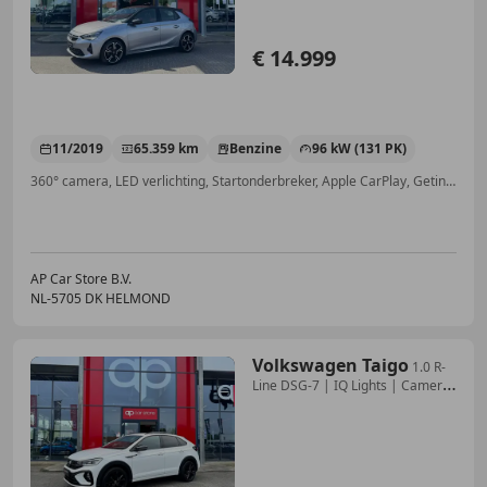
€ 14.999
11/2019
65.359 km
Benzine
96 kW (131 PK)
360° camera, LED verlichting, Startonderbreker, Apple CarPlay, Getinte ramen, Nieuwe APK, Centrale deurvergrendeling met afstandsbediening, Sportstoelen
AP Car Store B.V.
NL-5705 DK HELMOND
Volkswagen Taigo
1.0 R-
Line DSG-7 | IQ Lights | Camera
| Parksens |