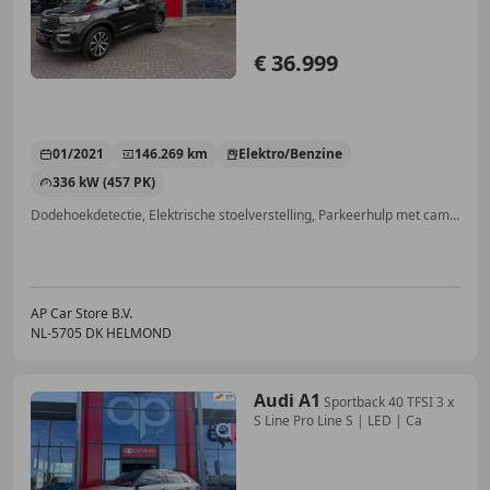
€ 36.999
01/2021
146.269 km
Elektro/Benzine
336 kW (457 PK)
Dodehoekdetectie, Elektrische stoelverstelling, Parkeerhulp met camera, Panorama dak, Elektrische achterklep, Bluetooth, Stuurwielverwarming, Nieuwe APK
AP Car Store B.V.
NL-5705 DK HELMOND
Audi A1
Sportback 40 TFSI 3 x
S Line Pro Line S | LED | Ca