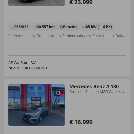
€ 23.999
06/2022
30.557 km
Benzine
85 kW (116 PK)
Sfeerverlichting, Getinte ramen, Parkeerhulp voor, Sportstoelen, Dakrails, Standkachel, Met onderhoudshistorie, Regensensor
AP Car Store B.V.
NL-5705 DK HELMOND
Mercedes-Benz A 180
Business Solution AMG Camera
Parksens LED
€ 16.999