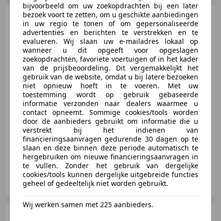
bijvoorbeeld om uw zoekopdrachten bij een later
bezoek voort te zetten, om u geschikte aanbiedingen
Volkswagen Golf GTI
2.0
in uw regio te tonen of om gepersonaliseerde
TSI Clubsport Panorama Carplay
advertenties en berichten te verstrekken en te
LED
evalueren. Wij slaan uw e-mailadres lokaal op
wanneer u dit opgeeft voor opgeslagen
zoekopdrachten, favoriete voertuigen of in het kader
van de prijsbeoordeling. Dit vergemakkelijkt het
€ 33.999
gebruik van de website, omdat u bij latere bezoeken
niet opnieuw hoeft in te voeren. Met uw
toestemming wordt op gebruik gebaseerde
informatie verzonden naar dealers waarmee u
contact opneemt. Sommige cookies/tools worden
01/2023
66.023 km
Benzine
221 kW (300 PK)
door de aanbieders gebruikt om informatie die u
verstrekt bij het indienen van
Panorama dak, Getinte ramen, Stuurwielverwarming, Adaptieve Cruise Control, Open dak, ABS, Spoiler, Elektrische ramen
financieringsaanvragen gedurende 30 dagen op te
slaan en deze binnen deze periode automatisch te
hergebruiken om nieuwe financieringsaanvragen in
te vullen. Zonder het gebruik van dergelijke
cookies/tools kunnen dergelijke uitgebreide functies
AP Car Store B.V.
geheel of gedeeltelijk niet worden gebruikt.
NL-5705 DK HELMOND
Wij werken samen met 225 aanbieders.
Opel Corsa
1.2 Turbo