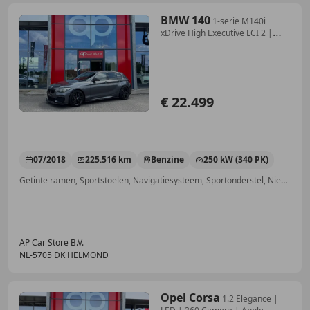
BMW 140
1-serie M140i
xDrive High Executive LCI 2 |
Leder
€ 22.499
07/2018
225.516 km
Benzine
250 kW (340 PK)
Getinte ramen, Sportstoelen, Navigatiesysteem, Sportonderstel, Nieuwe APK, Binnenspiegel automatisch dimmend, LED verlichting, Verkeersbordherkenning
AP Car Store B.V.
NL-5705 DK HELMOND
Opel Corsa
1.2 Elegance |