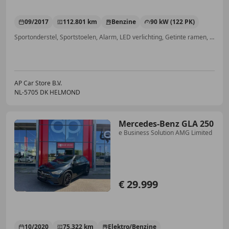
09/2017
112.801 km
Benzine
90 kW (122 PK)
Sportonderstel, Sportstoelen, Alarm, LED verlichting, Getinte ramen, Parkeerhulp voor, Airbag bestuurder, Parkeerhulp met camera
AP Car Store B.V.
NL-5705 DK HELMOND
Mercedes-Benz GLA 250
e Business Solution AMG Limited
€ 29.999
10/2020
75.322 km
Elektro/Benzine