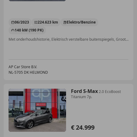
06/2023
224.623 km
Elektro/Benzine
140 kW (190 PK)
Met onderhoudshistorie, Elektrisch verstelbare buitenspiegels, Grootlichtassistent, LED verlichting, Navigatiesysteem, Snelheidsbeperkingsinstallatie, Verkeersbordherkenning, Lane Departure Warning Systeem
AP Car Store B.V.
NL-5705 DK HELMOND
Ford S-Max
2.0 EcoBoost
Titanium 7p.
€ 24.999