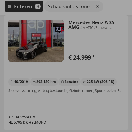
Filteren
Schadeauto's tonen
4
Mercedes-Benz A 35
AMG
4MATIC /Panorama
€ 24.999
1
10/2019
203.480 km
Benzine
225 kW (306 PK)
Stoelverwarming, Airbag bestuurder, Getinte ramen, Sportstoelen, 360° camera, Geheel digitaal combi-instrument, Dagrijverlichting, Parkeerhulp achter
AP Car Store B.V.
NL-5705 DK HELMOND