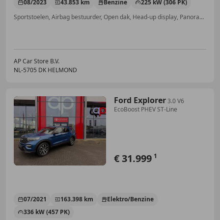
08/2023
43.853 km
Benzine
225 kW (306 PK)
Sportstoelen, Airbag bestuurder, Open dak, Head-up display, Panorama dak, Stuurwielverwarming, Grootlichtassistent, Elektrische ramen
AP Car Store B.V.
NL-5705 DK HELMOND
Ford Explorer
3.0 V6
EcoBoost PHEV ST-Line
€ 31.999
1
07/2021
163.398 km
Elektro/Benzine
336 kW (457 PK)