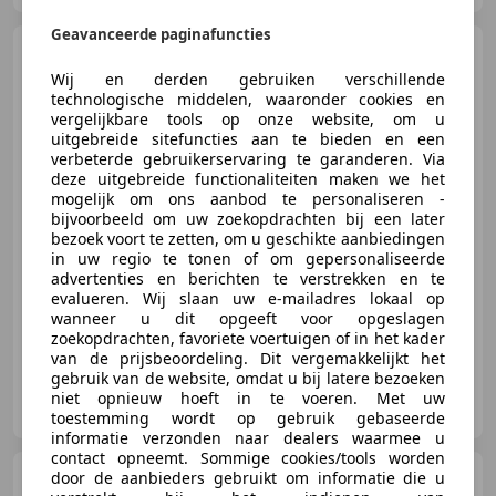
Geavanceerde paginafuncties
Kia Ceed SW / cee'd SW
Sportswagon 1.0 T-GDi GT-Line
Wij en derden gebruiken verschillende
Clima Camera Navi Cr
technologische middelen, waaronder cookies en
vergelijkbare tools op onze website, om u
uitgebreide sitefuncties aan te bieden en een
verbeterde gebruikerservaring te garanderen. Via
€ 12.950
deze uitgebreide functionaliteiten maken we het
mogelijk om ons aanbod te personaliseren -
bijvoorbeeld om uw zoekopdrachten bij een later
bezoek voort te zetten, om u geschikte aanbiedingen
01/2016
115.236 km
Benzine
88 kW (120 PK)
in uw regio te tonen of om gepersonaliseerde
advertenties en berichten te verstrekken en te
Alarm, Bluetooth, Stoelverwarming, Getinte ramen, Bi-Xenon koplampen, LED dagrijverlichting, Centrale vergrendeling, Parkeerhulp met camera
evalueren. Wij slaan uw e-mailadres lokaal op
wanneer u dit opgeeft voor opgeslagen
zoekopdrachten, favoriete voertuigen of in het kader
van de prijsbeoordeling. Dit vergemakkelijkt het
gebruik van de website, omdat u bij latere bezoeken
Autoservice Goumans
niet opnieuw hoeft in te voeren. Met uw
NL-5824 AE HOLTHEES
toestemming wordt op gebruik gebaseerde
informatie verzonden naar dealers waarmee u
contact opneemt. Sommige cookies/tools worden
Volvo XC40
door de aanbieders gebruikt om informatie die u
1.5 T5 PHEV Plus