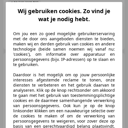
81 kW (110 PK)
Wij gebruiken cookies. Zo vind je
Stoelverwarming, Getinte ramen, Dodehoekdetectie, Navigatiesysteem, Schakelflippers, Alarm, Automatische klimaatregeling, Airbag bestuurder
wat je nodig hebt.
Om jou een zo goed mogelijke gebruikerservaring
Autoservice Goumans
met de door ons aangeboden diensten te bieden,
NL-5824 AE HOLTHEES
maken wij en derden gebruik van cookies en andere
technologie (beide samen noemen wij vanaf nu:
'cookies'), om informatie over apparatuur en
Mazda CX-5
persoonsgegevens (bijv. IP-adressen) op te slaan en
2.0 e-SkyActiv-G
te gebruiken.
M Hybrid 165 Homura
Daardoor is het mogelijk om op jouw persoonlijke
interesses afgestemde reclame te tonen, onze
diensten te verbeteren en het gebruik daarvan te
€ 39.900
1
analyseren. Klik op de knop rechtsonder om akkoord
te gaan met het gebruik van toestemmingsplichtige
cookies en de daarmee samenhangende verwerking
van persoonsgegevens. Ook kun je op de knop
linksonder klikken om een nauwkeurige selectie over
06/2024
40.188 km
Benzine
121 kW (165 PK)
de cookies te maken of om de verwerking van
persoonsgegevens te weigeren, voor zover deze op
Elektrische stoelverstelling, Stuurwielverwarming, Getinte ramen, Elektrische achterklep, Verwarming zetels achter, Head-up display, Garantie, Alarm
basis van een gerechtvaardigd belang plaatsvindt.