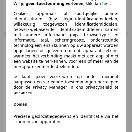
Wil jij
geen toestemming verlenen
, klik dan
hier
.
Cookies, apparaat- of soortgelijke online-
identificatoren (bijv. login-identificatiemiddelen,
Autoservice Goumans
willekeurig toegewezen identificatiemiddelen,
NL-5824 AE HOLTHEES
netwerk-gebaseerde identificatiemiddelen) samen
met andere informatie (bijv. browsertype en
informatie, taal, schermgrootte, ondersteunde
BMW X1
xDrive25e PHEV
technologieën enz.) kunnen op uw apparaat worden
Sportstoelen M-pakket Shadow
opgeslagen of gelezen om dat apparaat telkens
line E
wanneer het verbinding maakt met een app of met
een website te herkennen, voor een of meer van de
hier gepresenteerde doeleinden.
€ 44.900
1
Je kunt jouw voorkeuren op ieder moment
aanpassen en verleende toestemmingen herroepen
door de Privacy Manager in ons privacybeleid te
bezoeken.
12/2024
17.030 km
Elektro/Benzine
Doelen
180 kW (245 PK)
Sportstoelen, Schakelflippers, 4x4, Alarm, Grootlichtassistent, Spoiler, Airbag bestuurder, Inductieladen voor smartphones
Precieze geolocatiegegevens en identificatie via het
scannen van apparaten