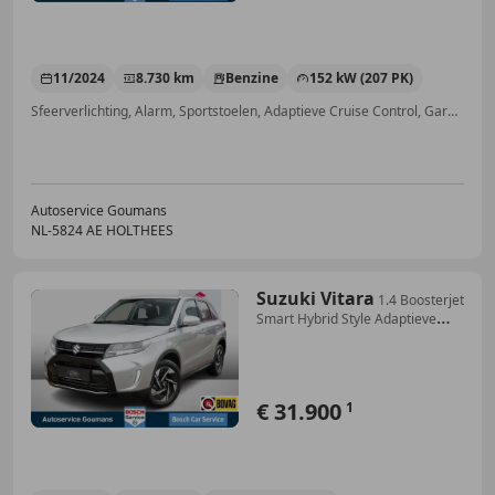
11/2024
8.730 km
Benzine
152 kW (207 PK)
Sfeerverlichting, Alarm, Sportstoelen, Adaptieve Cruise Control, Garantie, Getinte ramen, Inductieladen voor smartphones, Grootlichtassistent
Autoservice Goumans
NL-5824 AE HOLTHEES
Suzuki Vitara
1.4 Boosterjet
Smart Hybrid Style Adaptieve
cruise
€ 31.900
1