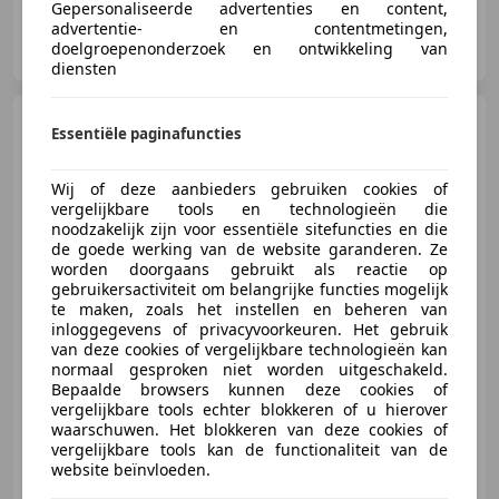
Gepersonaliseerde advertenties en content,
advertentie- en contentmetingen,
Autoservice Goumans
doelgroepenonderzoek en ontwikkeling van
NL-5824 AE HOLTHEES
diensten
Ford Focus
Wagon 1.5
Essentiële paginafuncties
EcoBoost ST-line Automaat-
Adaptive Cruis
Wij of deze aanbieders gebruiken cookies of
vergelijkbare tools en technologieën die
noodzakelijk zijn voor essentiële sitefuncties en die
€ 18.900
de goede werking van de website garanderen. Ze
worden doorgaans gebruikt als reactie op
gebruikersactiviteit om belangrijke functies mogelijk
te maken, zoals het instellen en beheren van
inloggegevens of privacyvoorkeuren. Het gebruik
11/2019
95.855 km
Benzine
110 kW (150 PK)
van deze cookies of vergelijkbare technologieën kan
Voorruitverwarming, Stuurwielverwarming, Sportstoelen, Getinte ramen, Snelheidsbeperkingsinstallatie, Lichtmetalen velgen, LED verlichting, Dakrails
normaal gesproken niet worden uitgeschakeld.
Bepaalde browsers kunnen deze cookies of
vergelijkbare tools echter blokkeren of u hierover
waarschuwen. Het blokkeren van deze cookies of
vergelijkbare tools kan de functionaliteit van de
Autoservice Goumans
website beïnvloeden.
NL-5824 AE HOLTHEES