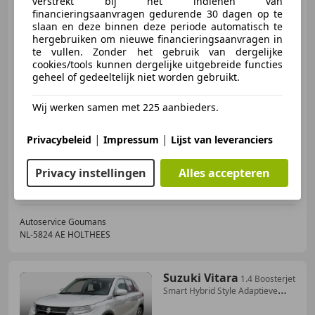
verstrekt bij het indienen van
Dark
financieringsaanvragen gedurende 30 dagen op te
slaan en deze binnen deze periode automatisch te
hergebruiken om nieuwe financieringsaanvragen in
te vullen. Zonder het gebruik van dergelijke
€ 41.800
1
cookies/tools kunnen dergelijke uitgebreide functies
geheel of gedeeltelijk niet worden gebruikt.
Wij werken samen met 225 aanbieders.
08/2023
17.236 km
Elektro/Benzine
|
|
193 kW (262 PK)
Privacybeleid
Impressum
Lijst van leveranciers
Elektrische stoelverstelling, Stuurwielverwarming, Alarm, Sfeerverlichting, Airbag bestuurder, Elektrische achterklep, Elektrische ramen, Adaptieve Cruise Control
Privacy instellingen
Alles accepteren
Autoservice Goumans
NL-5824 AE HOLTHEES
Suzuki Vitara
1.4 Boosterjet
Smart Hybrid Style Adaptieve
Cruise