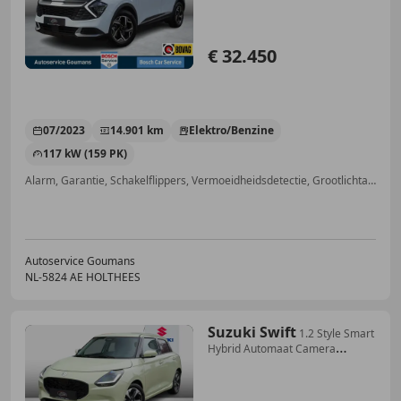
€ 32.450
07/2023
14.901 km
Elektro/Benzine
117 kW (159 PK)
Alarm, Garantie, Schakelflippers, Vermoeidheidsdetectie, Grootlichtassistent, ABS, Android Auto, Lichtmetalen velgen
Autoservice Goumans
NL-5824 AE HOLTHEES
Suzuki Swift
1.2 Style Smart
Hybrid Automaat Camera
Adaptieve C