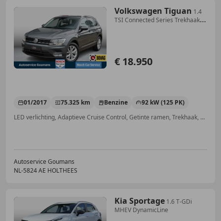
Volkswagen Tiguan
1.4
TSI Connected Series Trekhaak
Navi Carplay Ada
€ 18.950
01/2017
75.325 km
Benzine
92 kW (125 PK)
LED verlichting, Adaptieve Cruise Control, Getinte ramen, Trekhaak, Parkeerhulp voor, Alarm, Lendensteun, Parkeerhulp achter
Autoservice Goumans
NL-5824 AE HOLTHEES
Kia Sportage
1.6 T-GDi
MHEV DynamicLine