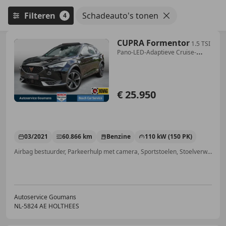
Filteren
Schadeauto's tonen
4
CUPRA Formentor
1.5 TSI
Pano-LED-Adaptieve Cruise-
Trekhaak
€ 25.950
03/2021
60.866 km
Benzine
110 kW (150 PK)
Airbag bestuurder, Parkeerhulp met camera, Sportstoelen, Stoelverwarming, Getinte ramen, ABS, Adaptieve Cruise Control, Radio
Autoservice Goumans
NL-5824 AE HOLTHEES