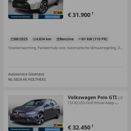
€ 31.900
1
08/2025
4.834 km
Benzine
81 kW (110 PK)
Stoelverwarming, Parkeerhulp voor, Automatische klimaatregeling, Dodehoekdetectie, Getinte ramen, Alarm, Android Auto, Navigatiesysteem
Autoservice Goumans
NL-5824 AE HOLTHEES
Volkswagen Polo GTI
2.0
TSI IQ LED-Grill Virtual Adap-
Cruise Stoelver
€ 32.450
1