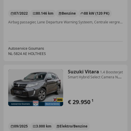
07/2022
80.146 km
Benzine
88 kW (120 PK)
Airbag passagier, Lane Departure Warning Systeem, Centrale vergrendeling, Isofix, LED verlichting, Spoiler, Armsteun, Dakrails
Autoservice Goumans
NL-5824 AE HOLTHEES
Suzuki Vitara
1.4 Boosterjet
Smart Hybrid Select Camera Navi
Ada
€ 29.950
1
09/2025
3.000 km
Elektro/Benzine