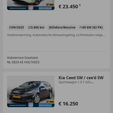
€ 23.450
1
09/2025
5.866 km
Elektro/Benzine
60 kW (82 PK)
Stoelverwarming, Automatische klimaatregeling, Lichtmetalen velgen, Alarm, Getinte ramen, Dodehoekdetectie, Schakelflippers, Parkeerhulp met camera
Autoservice Goumans
NL-5824 AE HOLTHEES
Kia Ceed SW / cee'd SW
Sportswagon 1.0 T-GDi
DynamicLine
€ 16.250