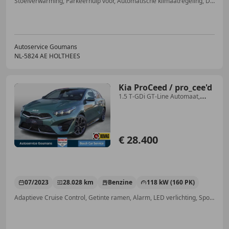
Stoelverwarming, Parkeerhulp voor, Automatische klimaatregeling, Dodehoekdetectie, Getinte ramen, Alarm, Android Auto, Navigatiesysteem
Autoservice Goumans
NL-5824 AE HOLTHEES
Kia ProCeed / pro_cee'd
1.5 T-GDi GT-Line Automaat,
Adaptieve cruise, Carp
€ 28.400
07/2023
28.028 km
Benzine
118 kW (160 PK)
Adaptieve Cruise Control, Getinte ramen, Alarm, LED verlichting, Spoiler, Parkeerhulp met camera, Pechset, Lichtmetalen velgen