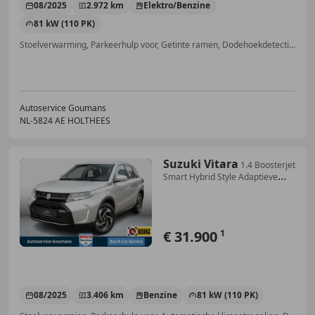
08/2025
2.972 km
Elektro/Benzine
81 kW (110 PK)
Stoelverwarming, Parkeerhulp voor, Getinte ramen, Dodehoekdetectie, Alarm, Android Auto, Schakelflippers, Automatische klimaatregeling
Autoservice Goumans
NL-5824 AE HOLTHEES
Suzuki Vitara
1.4 Boosterjet
Smart Hybrid Style Adaptieve
Cruise
€ 31.900
1
08/2025
3.406 km
Benzine
81 kW (110 PK)