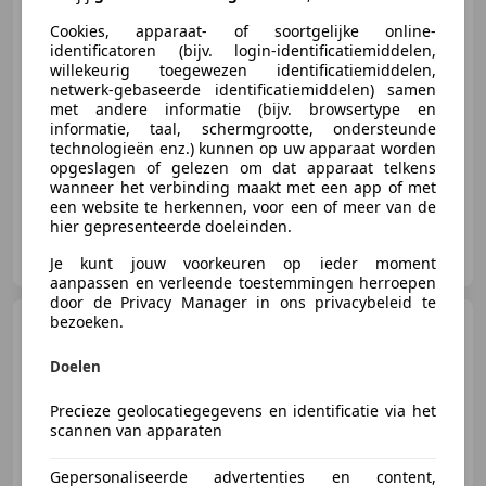
€ 12.950
Cookies, apparaat- of soortgelijke online-
identificatoren (bijv. login-identificatiemiddelen,
willekeurig toegewezen identificatiemiddelen,
netwerk-gebaseerde identificatiemiddelen) samen
met andere informatie (bijv. browsertype en
05/2017
93.733 km
Benzine
153 kW (208 PK)
informatie, taal, schermgrootte, ondersteunde
Parkeerhulp met camera, Getinte ramen, Lederen stuurwiel, LED verlichting, Multifunctioneel stuurwiel, Navigatiesysteem, Start/Stop-systeem, Bandenspanningscontrole
technologieën enz.) kunnen op uw apparaat worden
opgeslagen of gelezen om dat apparaat telkens
wanneer het verbinding maakt met een app of met
een website te herkennen, voor een of meer van de
hier gepresenteerde doeleinden.
Auto Hartgers
NL-7901 JP HOOGEVEEN
Je kunt jouw voorkeuren op ieder moment
aanpassen en verleende toestemmingen herroepen
door de Privacy Manager in ons privacybeleid te
bezoeken.
Peugeot 3008
1.2 Hybrid
136 Allure Pack Business
Doelen
Precieze geolocatiegegevens en identificatie via het
scannen van apparaten
€ 26.900
1
Gepersonaliseerde advertenties en content,