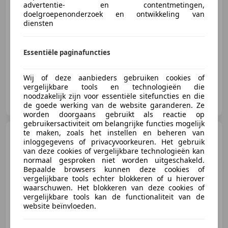
advertentie- en contentmetingen,
doelgroepenonderzoek en ontwikkeling van
06/2024
32.935 km
Elektro/Benzine
diensten
100 kW (136 PK)
Dodehoekdetectie, Getinte ramen, Grootlichtassistent, Verkeersbordherkenning, Keyless Entry, Parkeerhulp met camera, Bochtverlichting, Regensensor
Essentiële paginafuncties
Wij of deze aanbieders gebruiken cookies of
vergelijkbare tools en technologieën die
Auto Hartgers
noodzakelijk zijn voor essentiële sitefuncties en die
NL-7901 JP HOOGEVEEN
de goede werking van de website garanderen. Ze
worden doorgaans gebruikt als reactie op
gebruikersactiviteit om belangrijke functies mogelijk
te maken, zoals het instellen en beheren van
Opel Corsa
1.0 Turbo Edition,
inloggegevens of privacyvoorkeuren. Het gebruik
navi, stoel/ stuur verwarming ,
van deze cookies of vergelijkbare technologieën kan
normaal gesproken niet worden uitgeschakeld.
Bepaalde browsers kunnen deze cookies of
vergelijkbare tools echter blokkeren of u hierover
€ 10.750
1
waarschuwen. Het blokkeren van deze cookies of
vergelijkbare tools kan de functionaliteit van de
website beïnvloeden.