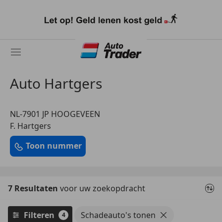
Ga
naar
hoofdinhoud
Auto Hartgers
NL-7901 JP HOOGEVEEN
F. Hartgers
Toon nummer
7 Resultaten
voor uw zoekopdracht
Filteren
Schadeauto's tonen
4