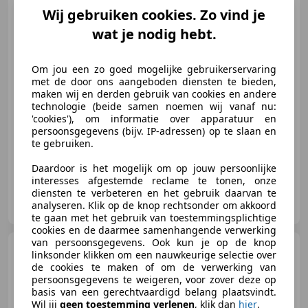
kg trekgewic
Wij gebruiken cookies. Zo vind je
wat je nodig hebt.
€ 17.950
Om jou een zo goed mogelijke gebruikerservaring
met de door ons aangeboden diensten te bieden,
maken wij en derden gebruik van cookies en andere
technologie (beide samen noemen wij vanaf nu:
05/2015
95.399 km
Benzine
118 kW (160 PK)
'cookies'), om informatie over apparatuur en
persoonsgegevens (bijv. IP-adressen) op te slaan en
Sportonderstel, Alarm, Getinte ramen, Spoiler, Bi-Xenon koplampen, Sportstoelen, Panorama dak, LED dagrijverlichting
te gebruiken.
Daardoor is het mogelijk om op jouw persoonlijke
interesses afgestemde reclame te tonen, onze
diensten te verbeteren en het gebruik daarvan te
Auto Hartgers
analyseren. Klik op de knop rechtsonder om akkoord
NL-7901 JP HOOGEVEEN
te gaan met het gebruik van toestemmingsplichtige
cookies en de daarmee samenhangende verwerking
van persoonsgegevens. Ook kun je op de knop
Peugeot 208
1.6 e-THP GTi
linksonder klikken om een nauwkeurige selectie over
de cookies te maken of om de verwerking van
persoonsgegevens te weigeren, voor zover deze op
basis van een gerechtvaardigd belang plaatsvindt.
Wil jij
geen toestemming verlenen
, klik dan
hier
.