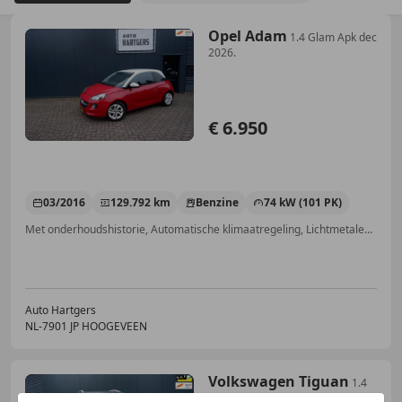
Opel Adam
1.4 Glam Apk dec
2026.
€ 6.950
03/2016
129.792 km
Benzine
74 kW (101 PK)
Met onderhoudshistorie, Automatische klimaatregeling, Lichtmetalen velgen, Elektrische ramen, Bandenspanningscontrole, Multifunctioneel stuurwiel, LED verlichting, Bluetooth
Auto Hartgers
NL-7901 JP HOOGEVEEN
Volkswagen Tiguan
1.4
TSI R-Line Edition Automaat. 1800