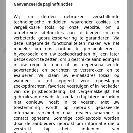
06/2019
73.374 km
Benzine
66 kW (90 PK)
Geavanceerde paginafuncties
Parkeerhulp met camera, Automatische klimaatregeling, Parkeerhulp achter, Getinte ramen, Lichtmetalen velgen, LED verlichting, LED dagrijverlichting, Stoelverwarming
Wij en derden gebruiken verschillende
technologische middelen, waaronder cookies en
vergelijkbare tools op onze website, om u
uitgebreide sitefuncties aan te bieden en een
Auto Hartgers
verbeterde gebruikerservaring te garanderen. Via
NL-7901 JP HOOGEVEEN
deze uitgebreide functionaliteiten maken we het
mogelijk om ons aanbod te personaliseren -
bijvoorbeeld om uw zoekopdrachten bij een later
Mercedes-Benz B 180
bezoek voort te zetten, om u geschikte aanbiedingen
in uw regio te tonen of om gepersonaliseerde
AMG Upgrade Edition Automaat
advertenties en berichten te verstrekken en te
evalueren. Wij slaan uw e-mailadres lokaal op
wanneer u dit opgeeft voor opgeslagen
zoekopdrachten, favoriete voertuigen of in het kader
€ 19.550
van de prijsbeoordeling. Dit vergemakkelijkt het
gebruik van de website, omdat u bij latere bezoeken
niet opnieuw hoeft in te voeren. Met uw
toestemming wordt op gebruik gebaseerde
informatie verzonden naar dealers waarmee u
08/2018
44.900 km
Benzine
90 kW (122 PK)
contact opneemt. Sommige cookies/tools worden
door de aanbieders gebruikt om informatie die u
Lichtmetalen velgen, Met onderhoudshistorie, Cruise control, Airbag bestuurder, Multifunctioneel stuurwiel, LED verlichting, Vermoeidheidsdetectie, LED dagrijverlichting
verstrekt bij het indienen van