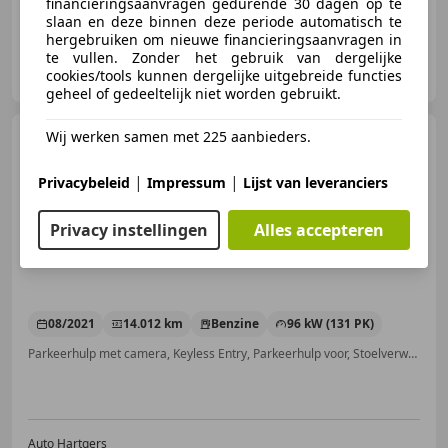
financieringsaanvragen gedurende 30 dagen op te
slaan en deze binnen deze periode automatisch te
hergebruiken om nieuwe financieringsaanvragen in
te vullen. Zonder het gebruik van dergelijke
Auto Hartgers
cookies/tools kunnen dergelijke uitgebreide functies
NL-7901 JP HOOGEVEEN
geheel of gedeeltelijk niet worden gebruikt.
Wij werken samen met 225 aanbieders.
Opel Mokka
1.2 Turbo
Ultimate Automaat
|
|
Privacybeleid
Impressum
Lijst van leveranciers
Privacy instellingen
Alles accepteren
€ 22.500
1
08/2021
14.012 km
Benzine
96 kW (131 PK)
Parkeerhulp met camera, Keyless Entry, Parkeerhulp voor, Stoelverwarming, Massagestoelen, Dodehoekdetectie, Getinte ramen, Lichtmetalen velgen
Auto Hartgers