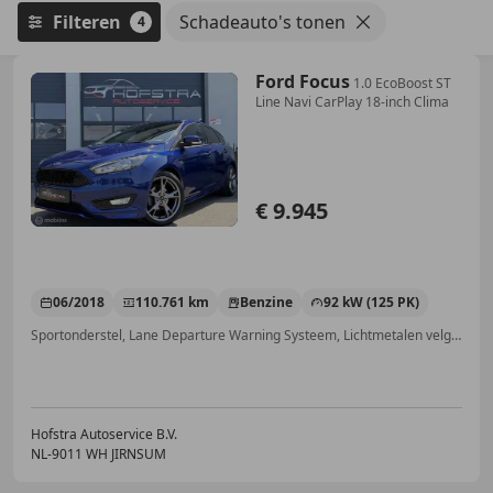
Filteren
Schadeauto's tonen
4
Ford Focus
1.0 EcoBoost ST
Line Navi CarPlay 18-inch Clima
€ 9.945
06/2018
110.761 km
Benzine
92 kW (125 PK)
Sportonderstel, Lane Departure Warning Systeem, Lichtmetalen velgen, Getinte ramen, Emergency Brake Assist, Apple CarPlay, Parkeerhulp voor, Sportstoelen
Hofstra Autoservice B.V.
NL-9011 WH JIRNSUM