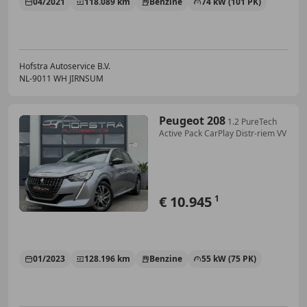
04/2021
118.089 km
Benzine
74 kW (101 PK)
Hofstra Autoservice B.V.
NL-9011 WH JIRNSUM
Peugeot 208
1.2 PureTech
Active Pack CarPlay Distr-riem VV
€ 10.945
1
01/2023
128.196 km
Benzine
55 kW (75 PK)