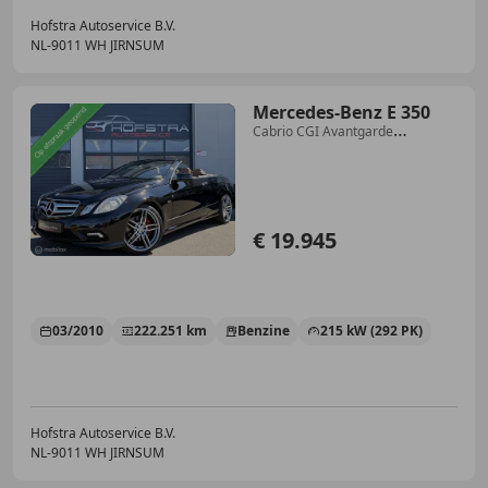
Hofstra Autoservice B.V.
NL-9011 WH JIRNSUM
Mercedes-Benz E 350
Cabrio CGI Avantgarde
Nieuw,Lezen ....
€ 19.945
03/2010
222.251 km
Benzine
215 kW (292 PK)
Hofstra Autoservice B.V.
NL-9011 WH JIRNSUM