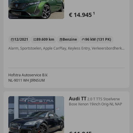
€ 14.945
1
12/2021
89.609 km
Benzine
96 kW (131 PK)
Alarm, Sportstoelen, Apple CarPlay, Keyless Entry, Verkeersbordherkenning, Dodehoekdetectie, Geheel digitaal combi-instrument, Adaptieve Cruise Control
Hofstra Autoservice B.V.
NL-9011 WH JIRNSUM
Audi TT
2.0 T TTS Stoelverw
Bose Xenon 19inch Orig-NL NAP