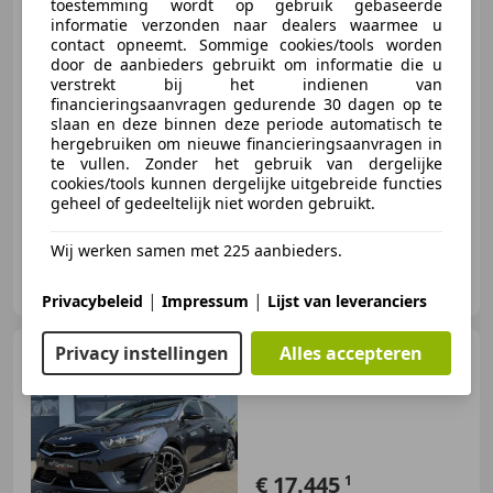
toestemming wordt op gebruik gebaseerde
informatie verzonden naar dealers waarmee u
contact opneemt. Sommige cookies/tools worden
door de aanbieders gebruikt om informatie die u
€ 7.945
verstrekt bij het indienen van
financieringsaanvragen gedurende 30 dagen op te
slaan en deze binnen deze periode automatisch te
hergebruiken om nieuwe financieringsaanvragen in
te vullen. Zonder het gebruik van dergelijke
05/2015
196.504 km
Benzine
140 kW (190 PK)
cookies/tools kunnen dergelijke uitgebreide functies
geheel of gedeeltelijk niet worden gebruikt.
Wij werken samen met 225 aanbieders.
Hofstra Autoservice B.V.
NL-9011 WH JIRNSUM
|
|
Privacybeleid
Impressum
Lijst van leveranciers
Privacy instellingen
Alles accepteren
Kia ProCeed / pro_cee'd
1.0 T-GDi GT-Line Camera Trekhk
CarPlay Bomvol!
€ 17.445
1