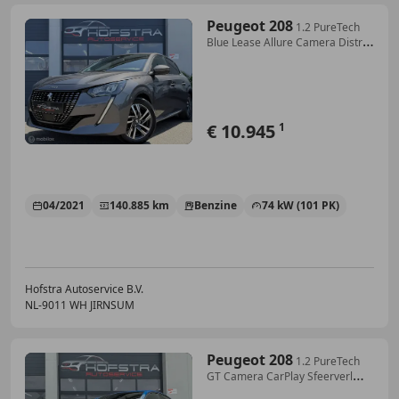
Peugeot 208
1.2 PureTech
Blue Lease Allure Camera Distr-
riem-V
€ 10.945
1
04/2021
140.885 km
Benzine
74 kW (101 PK)
Hofstra Autoservice B.V.
NL-9011 WH JIRNSUM
Peugeot 208
1.2 PureTech
GT Camera CarPlay Sfeerverl
Distr-rie