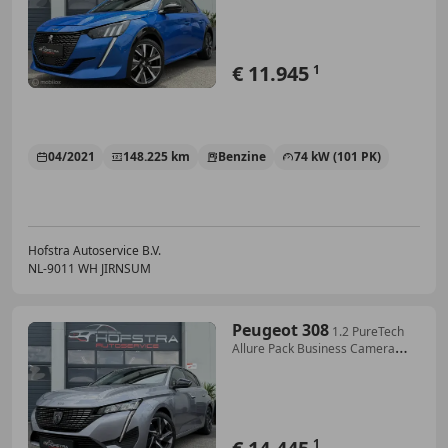
€ 11.945
1
04/2021
148.225 km
Benzine
74 kW (101 PK)
Hofstra Autoservice B.V.
NL-9011 WH JIRNSUM
Peugeot 308
1.2 PureTech
Allure Pack Business Camera
Adapt-Cru
1