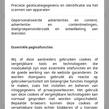
Hofstra Autoservice B.V.
Precieze geolocatiegegevens en identificatie via het
NL-9011 WH JIRNSUM
scannen van apparaten
Gepersonaliseerde advertenties en content,
Citroen C3 Aircross
1.2
advertentie- en contentmetingen,
PureTech S&S Feel Pano CarPlay
doelgroepenonderzoek en ontwikkeling van
PDC
diensten
Essentiële paginafuncties
€ 8.745
Wij of deze aanbieders gebruiken cookies of
vergelijkbare tools en technologieën die
noodzakelijk zijn voor essentiële sitefuncties en die
03/2018
135.099 km
Benzine
81 kW (110 PK)
de goede werking van de website garanderen. Ze
worden doorgaans gebruikt als reactie op
gebruikersactiviteit om belangrijke functies mogelijk
te maken, zoals het instellen en beheren van
inloggegevens of privacyvoorkeuren. Het gebruik
van deze cookies of vergelijkbare technologieën kan
Hofstra Autoservice B.V.
normaal gesproken niet worden uitgeschakeld.
NL-9011 WH JIRNSUM
Bepaalde browsers kunnen deze cookies of
vergelijkbare tools echter blokkeren of u hierover