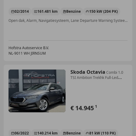
02/2014
161.481 km
Benzine
150 kW (204 PK)
Open dak, Alarm, Navigatiesysteem, Lane Departure Warning Systeem, Parkeerhulp met camera, Panorama dak, Elektrische stoelverstelling, LED verlichting
Hofstra Autoservice B.V.
NL-9011 WH JIRNSUM
Skoda Octavia
Combi 1.0
TSI Ambition Trekhk Full-Led
CarPlay
€ 14.945
1
06/2022
140.214 km
Benzine
81 kW (110 PK)