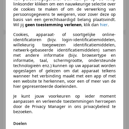
linksonder klikken om een nauwkeurige selectie over
de cookies te maken of om de verwerking van
persoonsgegevens te weigeren, voor zover deze op
Hofstra Autoservice B.V.
basis van een gerechtvaardigd belang plaatsvindt.
NL-9011 WH JIRNSUM
Wil jij
geen toestemming verlenen
, klik dan
hier
.
Cookies, apparaat- of soortgelijke online-
identificatoren (bijv. login-identificatiemiddelen,
BMW X6
xDrive40i M-Sport
willekeurig toegewezen identificatiemiddelen,
Indivudual Laser Luchtv.Trekh.VO
netwerk-gebaseerde identificatiemiddelen) samen
met andere informatie (bijv. browsertype en
informatie, taal, schermgrootte, ondersteunde
technologieën enz.) kunnen op uw apparaat worden
opgeslagen of gelezen om dat apparaat telkens
€ 59.945
1
wanneer het verbinding maakt met een app of met
een website te herkennen, voor een of meer van de
hier gepresenteerde doeleinden.
Je kunt jouw voorkeuren op ieder moment
08/2020
125.571 km
Benzine
250 kW (340 PK)
aanpassen en verleende toestemmingen herroepen
door de Privacy Manager in ons privacybeleid te
Stoelventilatie, 360° camera, Panorama dak, Elektrische stoelverstelling, Adaptieve Cruise Control, Verwarming zetels achter, Schakelflippers, Stoelverwarming
bezoeken.
Doelen