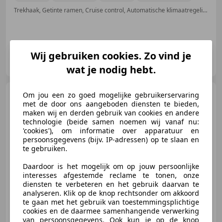
Trekhaak, Getinte ramen, Cruise control, Automatische klimaatregeling, Lane Departure Warning Systeem, Lichtmetalen velgen, Digitale radio-ontvangst, Alarm
Wij gebruiken cookies. Zo vind je
Hofstra Autoservice B.V.
NL-9011 WH JIRNSUM
wat je nodig hebt.
Ford Focus
Om jou een zo goed mogelijke gebruikerservaring
Wagon 2.0
EcoBoost ST-2 Stoelverw 19inch
met de door ons aangeboden diensten te bieden,
UNIEK!
maken wij en derden gebruik van cookies en andere
technologie (beide samen noemen wij vanaf nu:
'cookies'), om informatie over apparatuur en
persoonsgegevens (bijv. IP-adressen) op te slaan en
te gebruiken.
€ 11.445
Daardoor is het mogelijk om op jouw persoonlijke
interesses afgestemde reclame te tonen, onze
diensten te verbeteren en het gebruik daarvan te
analyseren. Klik op de knop rechtsonder om akkoord
04/2013
173.718 km
Benzine
184 kW (250 PK)
te gaan met het gebruik van toestemmingsplichtige
Met onderhoudshistorie, Sfeerverlichting, Bi-Xenon koplampen, Xenon verlichting, Getinte ramen, Dakrails, Regensensor, Spoiler
cookies en de daarmee samenhangende verwerking
van persoonsgegevens. Ook kun je op de knop