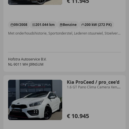
€ 11.945
09/2008
201.044 km
Benzine
200 kW (272 PK)
Met onderhoudshistorie, Sportonderstel, Lederen stuurwiel, Stoelverwarming, Sportpakket, Sportstoelen, Navigatiesysteem, Airconditioning
Hofstra Autoservice B.V.
NL-9011 WH JIRNSUM
Kia ProCeed / pro_cee'd
1.6 GT Pano Clima Camera Xenon
204pk Uniek!
€ 10.945