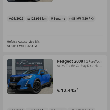
05/2022
128.991 km
Benzine
88 kW (120 PK)
Hofstra Autoservice B.V.
NL-9011 WH JIRNSUM
Peugeot 2008
1.2 PureTech
Active Trekhk CarPlay Distr-riem-
VV
€ 12.445
1