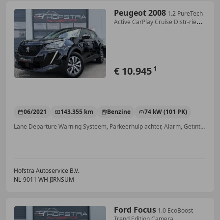
Peugeot 2008
1.2 PureTech
Active CarPlay Cruise Distr-riem-
vv
€ 10.945
1
06/2021
143.355 km
Benzine
74 kW (101 PK)
Lane Departure Warning Systeem, Parkeerhulp achter, Alarm, Getinte ramen, Met onderhoudshistorie, Vermoeidheidsdetectie, Automatische klimaatregeling, Verkeersbordherkenning
Hofstra Autoservice B.V.
NL-9011 WH JIRNSUM
Ford Focus
1.0 EcoBoost
Trend Edition Camera