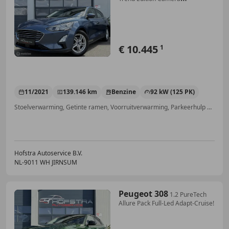
Stoel/stuurverw
€ 10.445
1
11/2021
139.146 km
Benzine
92 kW (125 PK)
Stoelverwarming, Getinte ramen, Voorruitverwarming, Parkeerhulp met camera, Lane Departure Warning Systeem, Lichtmetalen velgen, Emergency Brake Assist, Parkeerhulp voor
Hofstra Autoservice B.V.
NL-9011 WH JIRNSUM
Peugeot 308
1.2 PureTech
Allure Pack Full-Led Adapt-Cruise!