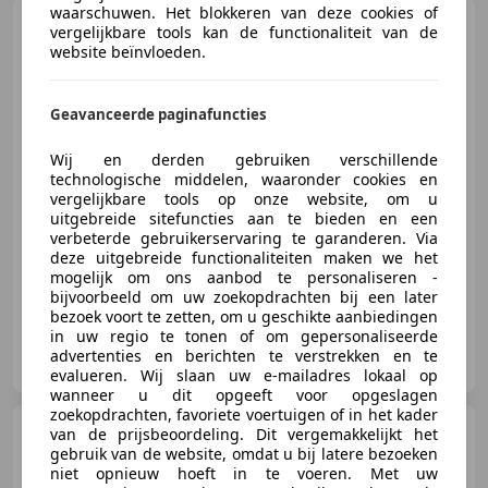
waarschuwen. Het blokkeren van deze cookies of
Peugeot 2008
1.2 PureTech
vergelijkbare tools kan de functionaliteit van de
Active Trekhk Full-Led Trekhk
website beïnvloeden.
131PK
Geavanceerde paginafuncties
€ 12.445
Wij en derden gebruiken verschillende
technologische middelen, waaronder cookies en
vergelijkbare tools op onze website, om u
uitgebreide sitefuncties aan te bieden en een
verbeterde gebruikerservaring te garanderen. Via
05/2020
105.646 km
Benzine
96 kW (131 PK)
deze uitgebreide functionaliteiten maken we het
mogelijk om ons aanbod te personaliseren -
bijvoorbeeld om uw zoekopdrachten bij een later
bezoek voort te zetten, om u geschikte aanbiedingen
in uw regio te tonen of om gepersonaliseerde
Hofstra Autoservice B.V.
advertenties en berichten te verstrekken en te
NL-9011 WH JIRNSUM
evalueren. Wij slaan uw e-mailadres lokaal op
wanneer u dit opgeeft voor opgeslagen
zoekopdrachten, favoriete voertuigen of in het kader
MINI Cooper S
van de prijsbeoordeling. Dit vergemakkelijkt het
Paceman
1.6 Knockout
gebruik van de website, omdat u bij latere bezoeken
Edition JCW 190PK Xenon Uniek!
niet opnieuw hoeft in te voeren. Met uw