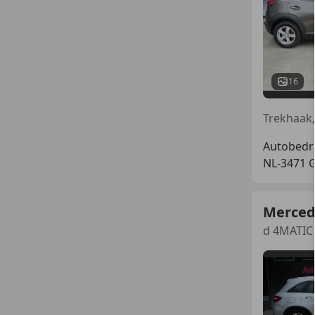
16
Autobedri
NL-3471 
Merced
d 4MATIC 