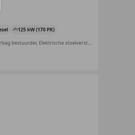
esel
125 kW (170 PK)
Alarm, Stoelverwarming, 4x4, LED verlichting, Lichtmetalen velgen, Airbag bestuurder, Elektrische stoelverstelling, Armsteun