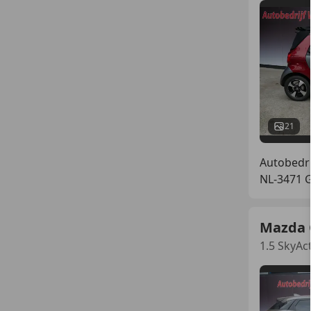
21
Autobedri
NL-3471 
Mazda 
1.5 SkyA