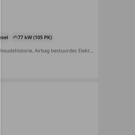
esel
77 kW (105 PK)
Trekhaak, Alarm, Lichtmetalen velgen, Parkeerhulp achter, Met onderhoudshistorie, Airbag bestuurder, Elektrische ramen, Getinte ramen