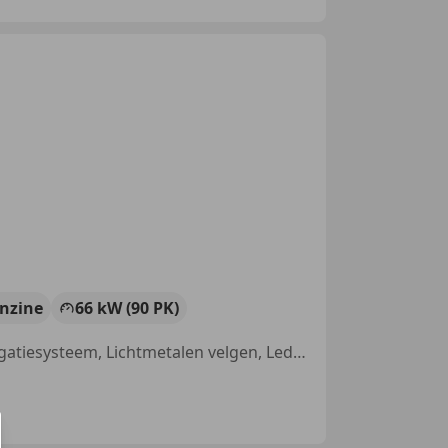
nzine
66 kW (90 PK)
Automatische klimaatregeling, Nieuwe APK, Mistlampen, Alarm, Navigatiesysteem, Lichtmetalen velgen, Lederen stuurwiel, Regensensor