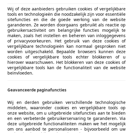
€ 12.490
Wij of deze aanbieders gebruiken cookies of vergelijkbare
tools en technologieën die noodzakelijk zijn voor essentiële
sitefuncties en die de goede werking van de website
garanderen. Ze worden doorgaans gebruikt als reactie op
gebruikersactiviteit om belangrijke functies mogelijk te
maken, zoals het instellen en beheren van inloggegevens
of privacyvoorkeuren. Het gebruik van deze cookies of
vergelijkbare technologieën kan normaal gesproken niet
worden uitgeschakeld. Bepaalde browsers kunnen deze
11/2020
29.415 km
Ele
cookies of vergelijkbare tools echter blokkeren of u
hierover waarschuwen. Het blokkeren van deze cookies of
vergelijkbare tools kan de functionaliteit van de website
jf Wil van der Tol
beïnvloeden.
GZ KAMERIK
Geavanceerde paginafuncties
CX-3
Wij en derden gebruiken verschillende technologische
ctiv-D DYNAMIC | TREKHAAK | CRUISE | EURO
middelen, waaronder cookies en vergelijkbare tools op
onze website, om u uitgebreide sitefuncties aan te bieden
€ 9.490
1
en een verbeterde gebruikerservaring te garanderen. Via
deze uitgebreide functionaliteiten maken we het mogelijk
om ons aanbod te personaliseren - bijvoorbeeld om uw