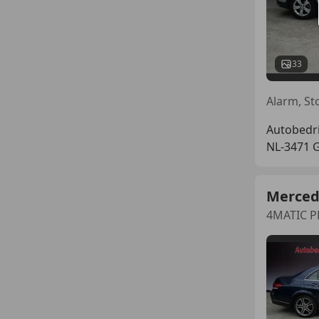
33
Autobedri
NL-3471 
Merced
4MATIC P