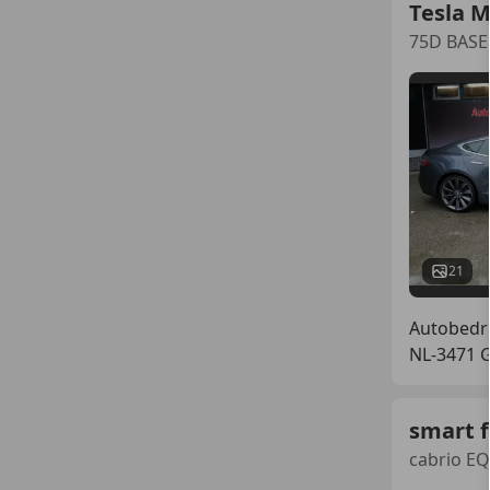
Tesla M
75D BASE
21
Autobedri
NL-3471 
smart 
cabrio EQ