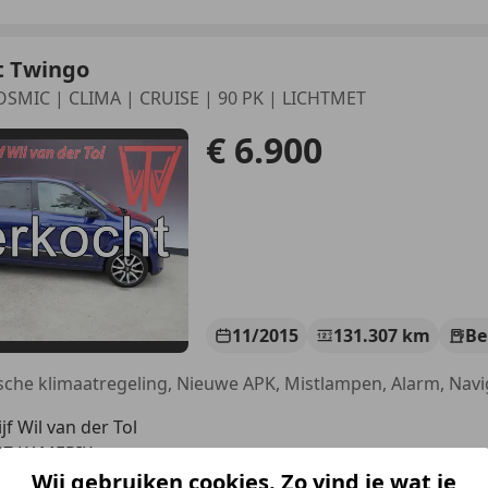
t Twingo
OSMIC | CLIMA | CRUISE | 90 PK | LICHTMET
€ 6.900
11/2015
131.307 km
Be
jf Wil van der Tol
GZ KAMERIK
Wij gebruiken cookies. Zo vind je wat je