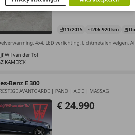
11/2015
206.920 km
Di
jf Wil van der Tol
GZ KAMERIK
es-Benz E 300
RESTIGE AVANTGARDE | PANO | A.C.C | MASSAG
€ 24.990