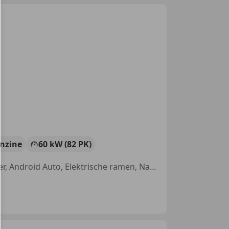
nzine
60 kW (82 PK)
Nieuwe APK, Airconditioning, Alarm, Apple CarPlay, Parkeerhulp achter, Android Auto, Elektrische ramen, Navigatiesysteem