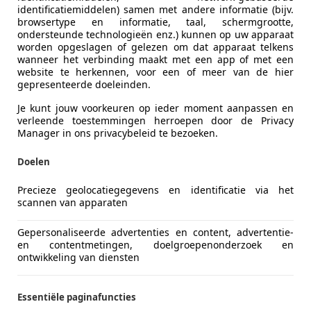
odel S
identificatiemiddelen) samen met andere informatie (bijv.
browsertype en informatie, taal, schermgrootte,
 | PANORAMA DAK | 20 INCH | AUTOPILOT | NL
ondersteunde technologieën enz.) kunnen op uw apparaat
worden opgeslagen of gelezen om dat apparaat telkens
€ 25.900
1
wanneer het verbinding maakt met een app of met een
website te herkennen, voor een of meer van de hier
gepresenteerde doeleinden.
Je kunt jouw voorkeuren op ieder moment aanpassen en
verleende toestemmingen herroepen door de Privacy
Manager in ons privacybeleid te bezoeken.
Doelen
01/2019
119.517 km
El
Precieze geolocatiegegevens en identificatie via het
scannen van apparaten
jf Wil van der Tol
GZ KAMERIK
Gepersonaliseerde advertenties en content, advertentie-
en contentmetingen, doelgroepenonderzoek en
ontwikkeling van diensten
forTwo
 STYLE | SOH 97%!! | CLIMA | CRUISE | ALL
Essentiële paginafuncties