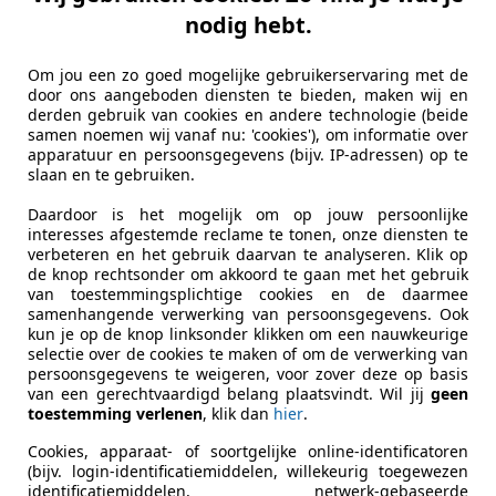
nodig hebt.
t 208
TECH BLUE LION | 5-DRS | CARPLAY | ALL-SEA
Om jou een zo goed mogelijke gebruikerservaring met de
door ons aangeboden diensten te bieden, maken wij en
€ 6.990
derden gebruik van cookies en andere technologie (beide
samen noemen wij vanaf nu: 'cookies'), om informatie over
apparatuur en persoonsgegevens (bijv. IP-adressen) op te
slaan en te gebruiken.
Daardoor is het mogelijk om op jouw persoonlijke
interesses afgestemde reclame te tonen, onze diensten te
verbeteren en het gebruik daarvan te analyseren. Klik op
de knop rechtsonder om akkoord te gaan met het gebruik
van toestemmingsplichtige cookies en de daarmee
01/2018
114.580 km
Be
samenhangende verwerking van persoonsgegevens. Ook
kun je op de knop linksonder klikken om een nauwkeurige
selectie over de cookies te maken of om de verwerking van
persoonsgegevens te weigeren, voor zover deze op basis
van een gerechtvaardigd belang plaatsvindt. Wil jij
geen
jf Wil van der Tol
toestemming verlenen
, klik dan
hier
.
GZ KAMERIK
Cookies, apparaat- of soortgelijke online-identificatoren
(bijv. login-identificatiemiddelen, willekeurig toegewezen
identificatiemiddelen, netwerk-gebaseerde