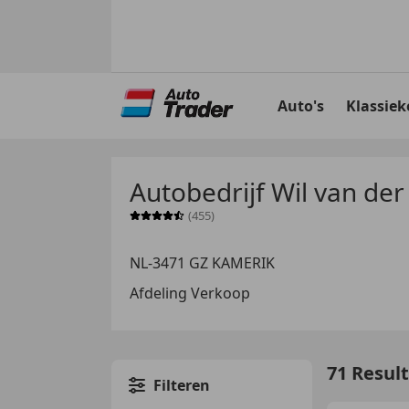
Ga
naar
Auto's
Klassiek
hoofdinhoud
Autobedrijf Wil van der
(455)
Sterrenbeoordeling 4.5 van 5
NL-3471 GZ KAMERIK
Afdeling Verkoop
71 Resul
Filteren