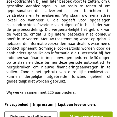
zoekopdrachten bij een later bezoek voort te zetten, om u
geschikte aanbiedingen in uw regio te tonen of om
gepersonaliseerde advertenties en berichten te
verstrekken en te evalueren. Wij slaan uw e-mailadres
lokaal op wanneer u dit opgeeft voor opgeslagen
zoekopdrachten, favoriete voertuigen of in het kader van
de prijsbeoordeling. Dit vergemakkelijkt het gebruik van
05/2017
142.359 km
Di
de website, omdat u bij latere bezoeken niet opnieuw
hoeft in te voeren. Met uw toestemming wordt op gebruik
gebaseerde informatie verzonden naar dealers waarmee u
contact opneemt. Sommige cookies/tools worden door de
aanbieders gebruikt om informatie die u verstrekt bij het
jf Wil van der Tol
indienen van financieringsaanvragen gedurende 30 dagen
GZ KAMERIK
op te slaan en deze binnen deze periode automatisch te
hergebruiken om nieuwe financieringsaanvragen in te
vullen. Zonder het gebruik van dergelijke cookies/tools
kunnen dergelijke uitgebreide functies geheel of
es-Benz GLC 220
gedeeltelijk niet worden gebruikt.
PRESTIGE | TREKHAAK | LED | LEER | ELEK.
Wij werken samen met 225 aanbieders.
€ 16.990
|
|
Privacybeleid
Impressum
Lijst van leveranciers
Privacy instellingen
Alles accepteren