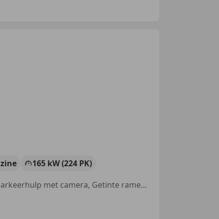
zine
165 kW (224 PK)
Sportstoelen, Airbag bestuurder, Geheel digitaal combi-instrument, Parkeerhulp met camera, Getinte ramen, Sfeerverlichting, Nieuwe APK, Apple CarPlay