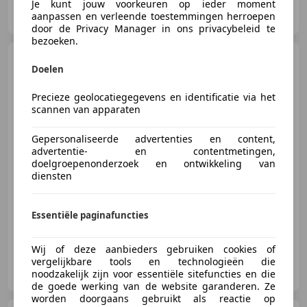
Je kunt jouw voorkeuren op ieder moment
AutoFirst De Jong Auto’s en Techniek
aanpassen en verleende toestemmingen herroepen
NL-4247 ES KEDICHEM
door de Privacy Manager in ons privacybeleid te
bezoeken.
Peugeot 208
1.2 PURET.
Doelen
BLUE LION, Airco, Media
systeem, PDC, T
Precieze geolocatiegegevens en identificatie via het
scannen van apparaten
€ 5.495
Gepersonaliseerde advertenties en content,
advertentie- en contentmetingen,
doelgroepenonderzoek en ontwikkeling van
diensten
07/2018
160.352 km
Benzine
60 kW (82 PK)
Essentiële paginafuncties
Wij of deze aanbieders gebruiken cookies of
vergelijkbare tools en technologieën die
AutoFirst De Jong Auto’s en Techniek
noodzakelijk zijn voor essentiële sitefuncties en die
NL-4247 ES KEDICHEM
de goede werking van de website garanderen. Ze
worden doorgaans gebruikt als reactie op