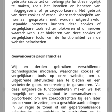
gebruikersactiviteit om belangrijke functies mogelijk
Volkswagen Tiguan
1.4
te maken, zoals het instellen en beheren van
TSI 150pk SPORT&STYLE, NAVI,
inloggegevens of privacyvoorkeuren. Het gebruik
PDC, AUTM.TREKHAA
van deze cookies of vergelijkbare technologieën kan
normaal gesproken niet worden uitgeschakeld.
Bepaalde browsers kunnen deze cookies of
vergelijkbare tools echter blokkeren of u hierover
€ 7.895
waarschuwen. Het blokkeren van deze cookies of
vergelijkbare tools kan de functionaliteit van de
website beïnvloeden.
03/2011
173.239 km
Benzine
110 kW (150 PK)
Geavanceerde paginafuncties
Wij en derden gebruiken verschillende
technologische middelen, waaronder cookies en
vergelijkbare tools op onze website, om u
AutoFirst De Jong Auto’s en Techniek
uitgebreide sitefuncties aan te bieden en een
NL-4247 ES KEDICHEM
verbeterde gebruikerservaring te garanderen. Via
deze uitgebreide functionaliteiten maken we het
mogelijk om ons aanbod te personaliseren -
Citroen C3
1.2 PT S&S SHINE,
bijvoorbeeld om uw zoekopdrachten bij een later
Pano dak, Navi, PDC, Cruise cont
bezoek voort te zetten, om u geschikte aanbiedingen
in uw regio te tonen of om gepersonaliseerde
advertenties en berichten te verstrekken en te