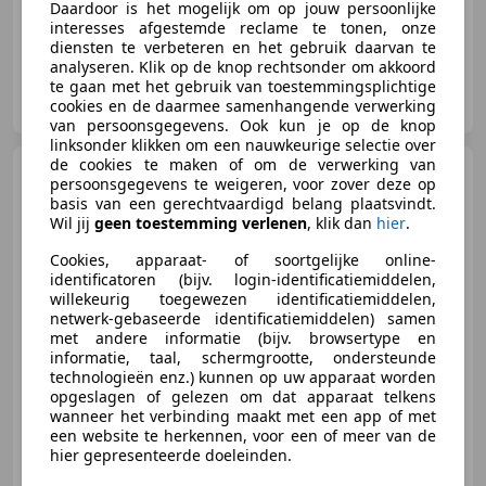
Daardoor is het mogelijk om op jouw persoonlijke
interesses afgestemde reclame te tonen, onze
diensten te verbeteren en het gebruik daarvan te
analyseren. Klik op de knop rechtsonder om akkoord
te gaan met het gebruik van toestemmingsplichtige
AutoFirst De Jong Auto’s en Techniek
cookies en de daarmee samenhangende verwerking
NL-4247 ES KEDICHEM
van persoonsgegevens. Ook kun je op de knop
linksonder klikken om een nauwkeurige selectie over
de cookies te maken of om de verwerking van
Peugeot 108
1.2 VTI ALLURE,
persoonsgegevens te weigeren, voor zover deze op
Cruise ctrl, Airco, Groot scherm,
basis van een gerechtvaardigd belang plaatsvindt.
Wil jij
geen toestemming verlenen
, klik dan
hier
.
Cookies, apparaat- of soortgelijke online-
identificatoren (bijv. login-identificatiemiddelen,
€ 5.995
willekeurig toegewezen identificatiemiddelen,
netwerk-gebaseerde identificatiemiddelen) samen
met andere informatie (bijv. browsertype en
informatie, taal, schermgrootte, ondersteunde
technologieën enz.) kunnen op uw apparaat worden
08/2014
105.013 km
Benzine
60 kW (82 PK)
opgeslagen of gelezen om dat apparaat telkens
wanneer het verbinding maakt met een app of met
een website te herkennen, voor een of meer van de
hier gepresenteerde doeleinden.