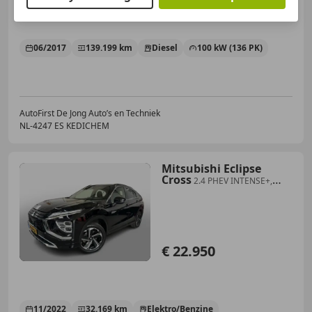
06/2017
139.199 km
Diesel
100 kW (136 PK)
AutoFirst De Jong Auto’s en Techniek
NL-4247 ES KEDICHEM
Mitsubishi Eclipse
Cross
2.4 PHEV INTENSE+,
Camera, Stoel verwarming, Led,
€ 22.950
11/2022
32.169 km
Elektro/Benzine