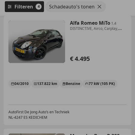
Filteren
Schadeauto's tonen
4
Alfa Romeo MiTo
1.4
DISTINCTIVE, Airco, Carplay,
Nieuwe velgen met
€ 4.495
04/2010
137.822 km
Benzine
77 kW (105 PK)
AutoFirst De Jong Auto’s en Techniek
NL-4247 ES KEDICHEM