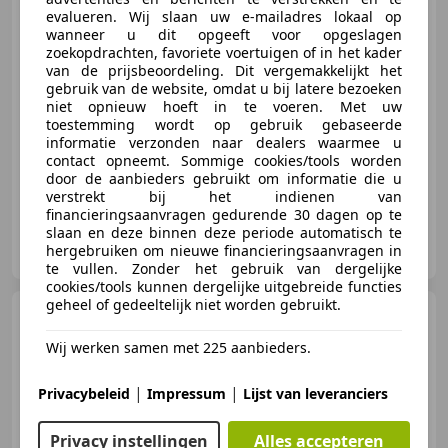
evalueren. Wij slaan uw e-mailadres lokaal op
wanneer u dit opgeeft voor opgeslagen
zoekopdrachten, favoriete voertuigen of in het kader
€ 10.950
van de prijsbeoordeling. Dit vergemakkelijkt het
gebruik van de website, omdat u bij latere bezoeken
niet opnieuw hoeft in te voeren. Met uw
toestemming wordt op gebruik gebaseerde
informatie verzonden naar dealers waarmee u
03/2018
102.476 km
Benzine
81 kW (110 PK)
contact opneemt. Sommige cookies/tools worden
door de aanbieders gebruikt om informatie die u
verstrekt bij het indienen van
financieringsaanvragen gedurende 30 dagen op te
slaan en deze binnen deze periode automatisch te
AutoFirst De Jong Auto’s en Techniek
hergebruiken om nieuwe financieringsaanvragen in
NL-4247 ES KEDICHEM
te vullen. Zonder het gebruik van dergelijke
cookies/tools kunnen dergelijke uitgebreide functies
geheel of gedeeltelijk niet worden gebruikt.
Opel Zafira
1.6 CDTI Tourer
Grijs kenteken, Camera,
Wij werken samen met 225 aanbieders.
Navigatie,
|
|
Privacybeleid
Impressum
Lijst van leveranciers
€ 9.620
1
Privacy instellingen
Alles accepteren