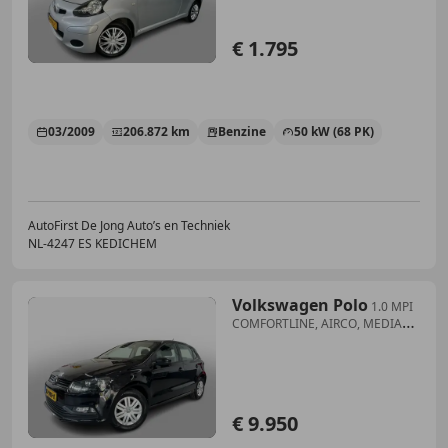
€ 1.795
03/2009
206.872 km
Benzine
50 kW (68 PK)
AutoFirst De Jong Auto’s en Techniek
NL-4247 ES KEDICHEM
Volkswagen Polo
1.0 MPI
COMFORTLINE, AIRCO, MEDIA
SYST, VOLLEDIG O
€ 9.950