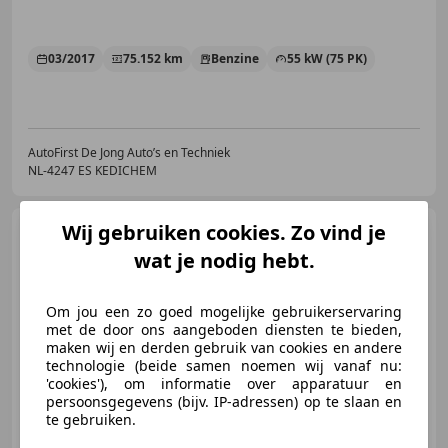
03/2017
75.152 km
Benzine
55 kW (75 PK)
AutoFirst De Jong Auto’s en Techniek
NL-4247 ES KEDICHEM
Wij gebruiken cookies. Zo vind je
Citroen C4
1.6 VTI
COLLECTION, Clima, Cruise Ctrl,
wat je nodig hebt.
PDC, LED
Om jou een zo goed mogelijke gebruikerservaring
met de door ons aangeboden diensten te bieden,
€ 4.495
maken wij en derden gebruik van cookies en andere
technologie (beide samen noemen wij vanaf nu:
'cookies'), om informatie over apparatuur en
persoonsgegevens (bijv. IP-adressen) op te slaan en
te gebruiken.
01/2012
117.102 km
Benzine
88 kW (120 PK)