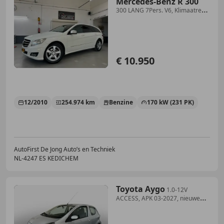
Mercedes-Benz R 300
300 LANG 7Pers. V6, Klimaatreg.,
Cuise Ctrl, Parke
€ 10.950
12/2010
254.974 km
Benzine
170 kW (231 PK)
AutoFirst De Jong Auto’s en Techniek
NL-4247 ES KEDICHEM
Toyota Aygo
1.0-12V
ACCESS, APK 03-2027, nieuwe
banden, lage m