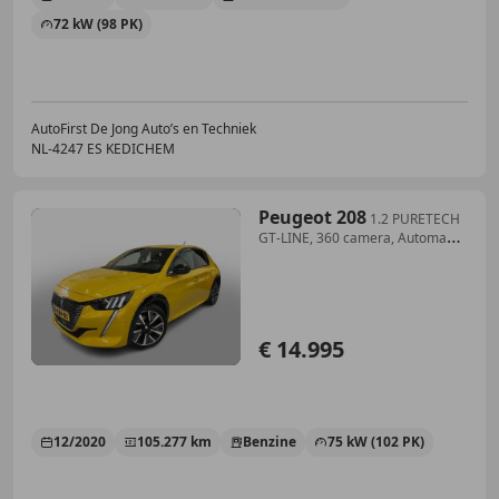
72 kW (98 PK)
AutoFirst De Jong Auto’s en Techniek
NL-4247 ES KEDICHEM
Peugeot 208
1.2 PURETECH
GT-LINE, 360 camera, Automaat,
Adapt.
€ 14.995
12/2020
105.277 km
Benzine
75 kW (102 PK)