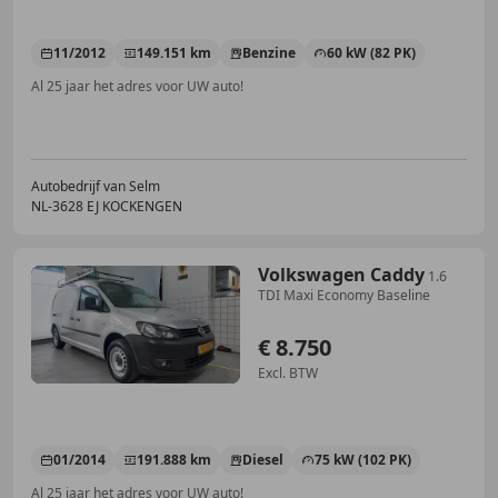
11/2012
149.151 km
Benzine
60 kW (82 PK)
Al 25 jaar het adres voor UW auto!
Autobedrijf van Selm
NL-3628 EJ KOCKENGEN
Volkswagen Caddy
1.6
TDI Maxi Economy Baseline
€ 8.750
Excl. BTW
01/2014
191.888 km
Diesel
75 kW (102 PK)
Al 25 jaar het adres voor UW auto!