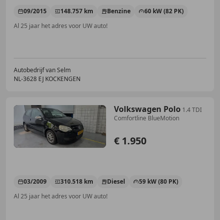
09/2015
148.757 km
Benzine
60 kW (82 PK)
Al 25 jaar het adres voor UW auto!
Autobedrijf van Selm
NL-3628 EJ KOCKENGEN
Volkswagen Polo
1.4 TDI
Comfortline BlueMotion
€ 1.950
03/2009
310.518 km
Diesel
59 kW (80 PK)
Al 25 jaar het adres voor UW auto!