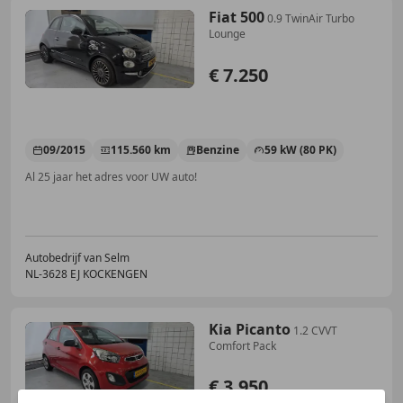
Fiat 500
0.9 TwinAir Turbo
Lounge
€ 7.250
09/2015
115.560 km
Benzine
59 kW (80 PK)
Al 25 jaar het adres voor UW auto!
Autobedrijf van Selm
NL-3628 EJ KOCKENGEN
Kia Picanto
1.2 CVVT
Comfort Pack
€ 3.950