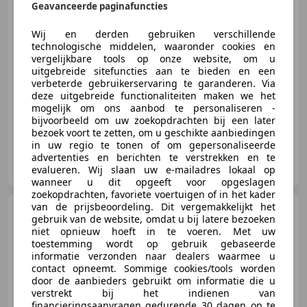
Geavanceerde paginafuncties
€ 19.500
Wij en derden gebruiken verschillende
technologische middelen, waaronder cookies en
vergelijkbare tools op onze website, om u
uitgebreide sitefuncties aan te bieden en een
05/2020
57.263 km
Benzine
96 kW (131 PK)
verbeterde gebruikerservaring te garanderen. Via
Al 25 jaar het adres voor UW auto!
deze uitgebreide functionaliteiten maken we het
mogelijk om ons aanbod te personaliseren -
bijvoorbeeld om uw zoekopdrachten bij een later
bezoek voort te zetten, om u geschikte aanbiedingen
in uw regio te tonen of om gepersonaliseerde
Autobedrijf van Selm
advertenties en berichten te verstrekken en te
NL-3628 EJ KOCKENGEN
evalueren. Wij slaan uw e-mailadres lokaal op
wanneer u dit opgeeft voor opgeslagen
zoekopdrachten, favoriete voertuigen of in het kader
van de prijsbeoordeling. Dit vergemakkelijkt het
Peugeot 108
1.0 e-VTi
gebruik van de website, omdat u bij latere bezoeken
Access
niet opnieuw hoeft in te voeren. Met uw
toestemming wordt op gebruik gebaseerde
€ 5.750
informatie verzonden naar dealers waarmee u
contact opneemt. Sommige cookies/tools worden
door de aanbieders gebruikt om informatie die u
verstrekt bij het indienen van
financieringsaanvragen gedurende 30 dagen op te