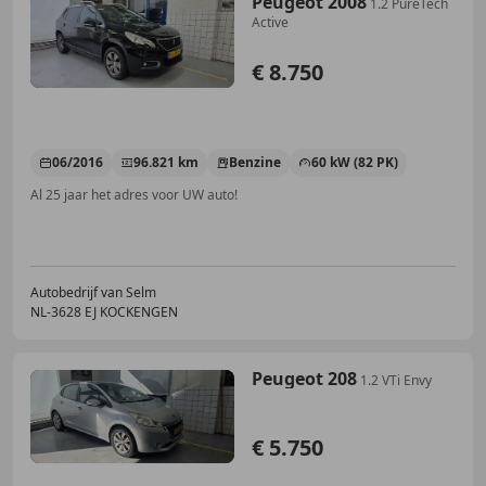
Peugeot 2008
1.2 PureTech
Active
€ 8.750
06/2016
96.821 km
Benzine
60 kW (82 PK)
Al 25 jaar het adres voor UW auto!
Autobedrijf van Selm
NL-3628 EJ KOCKENGEN
Peugeot 208
1.2 VTi Envy
€ 5.750