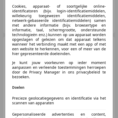
Cookies, apparaat- of soortgelijke online-
identificatoren (bijv. login-identificatiemiddelen,
willekeurig toegewezen identificatiemiddelen,
netwerk-gebaseerde identificatiemiddelen) samen
Autobedrijf van Selm
met andere informatie (bijv. browsertype en
NL-3628 EJ KOCKENGEN
informatie, taal, schermgrootte, ondersteunde
technologieën enz.) kunnen op uw apparaat worden
opgeslagen of gelezen om dat apparaat telkens
Peugeot 2008
1.2 VTi Allure
wanneer het verbinding maakt met een app of met
een website te herkennen, voor een of meer van de
hier gepresenteerde doeleinden.
€ 7.500
Je kunt jouw voorkeuren op ieder moment
aanpassen en verleende toestemmingen herroepen
door de Privacy Manager in ons privacybeleid te
bezoeken.
09/2014
83.921 km
Benzine
60 kW (82 PK)
Doelen
Al 25 jaar het adres voor UW auto!
Precieze geolocatiegegevens en identificatie via het
scannen van apparaten
Autobedrijf van Selm
Gepersonaliseerde advertenties en content,