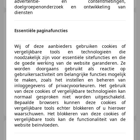
NL-3628 EJ KOCKENGEN
advertentie- en contentmetingen,
doelgroepenonderzoek en ontwikkeling van
diensten
Suzuki Alto
1.0 Exclusive
Essentiële paginafuncties
€ 3.750
Wij of deze aanbieders gebruiken cookies of
vergelijkbare tools en technologieën die
noodzakelijk zijn voor essentiële sitefuncties en die
de goede werking van de website garanderen. Ze
06/2010
119.384 km
Benzine
50 kW (68 PK)
worden doorgaans gebruikt als reactie op
gebruikersactiviteit om belangrijke functies mogelijk
Al 25 jaar het adres voor UW auto!
te maken, zoals het instellen en beheren van
inloggegevens of privacyvoorkeuren. Het gebruik
van deze cookies of vergelijkbare technologieën kan
normaal gesproken niet worden uitgeschakeld.
Bepaalde browsers kunnen deze cookies of
Autobedrijf van Selm
vergelijkbare tools echter blokkeren of u hierover
NL-3628 EJ KOCKENGEN
waarschuwen. Het blokkeren van deze cookies of
vergelijkbare tools kan de functionaliteit van de
website beïnvloeden.
Peugeot 2008
1.2 PureTech
GT-Line