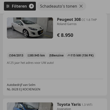
Filteren
Schadeauto's tonen
4
Peugeot 308
CC 1.6 THP
Roland Garros
€ 8.950
04/2013
80.945 km
Benzine
115 kW (156 PK)
Al 25 jaar het adres voor UW auto!
Autobedrijf van Selm
NL-3628 EJ KOCKENGEN
Toyota Yaris
1.3 VVTi
Aspiration