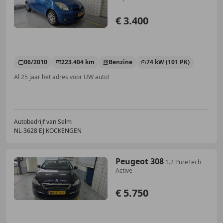
€ 3.400
06/2010
223.404 km
Benzine
74 kW (101 PK)
Al 25 jaar het adres voor UW auto!
Autobedrijf van Selm
NL-3628 EJ KOCKENGEN
Peugeot 308
1.2 PureTech
Active
€ 5.750