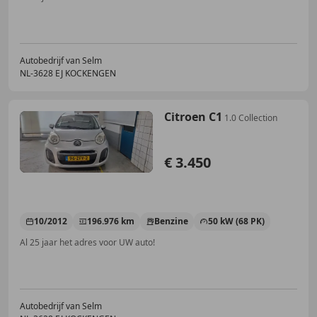
Autobedrijf van Selm
NL-3628 EJ KOCKENGEN
Citroen C1
1.0 Collection
€ 3.450
10/2012
196.976 km
Benzine
50 kW (68 PK)
Al 25 jaar het adres voor UW auto!
Autobedrijf van Selm