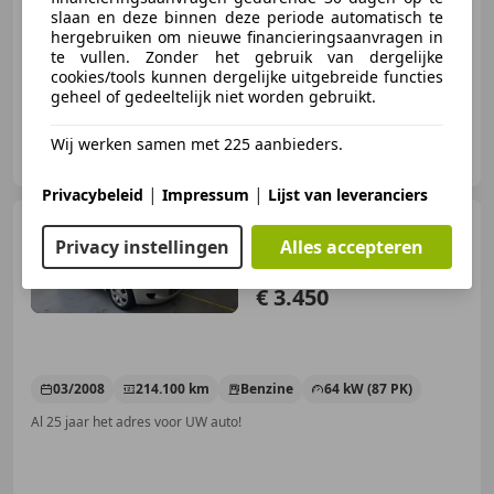
01/2016
144.980 km
Benzine
51 kW (69 PK)
slaan en deze binnen deze periode automatisch te
hergebruiken om nieuwe financieringsaanvragen in
Al 25 jaar het adres voor UW auto!
te vullen. Zonder het gebruik van dergelijke
cookies/tools kunnen dergelijke uitgebreide functies
geheel of gedeeltelijk niet worden gebruikt.
Autobedrijf van Selm
Wij werken samen met 225 aanbieders.
NL-3628 EJ KOCKENGEN
|
|
Privacybeleid
Impressum
Lijst van leveranciers
Toyota Yaris
1.3 VVTi Terra
Privacy instellingen
Alles accepteren
€ 3.450
03/2008
214.100 km
Benzine
64 kW (87 PK)
Al 25 jaar het adres voor UW auto!