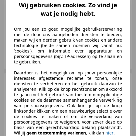
Wij gebruiken cookies. Zo vind je
wat je nodig hebt.
07/2011
195.423 km
Benzine
63 kW (86 PK)
Om jou een zo goed mogelijke gebruikerservaring
Al 25 jaar het adres voor UW auto!
met de door ons aangeboden diensten te bieden,
maken wij en derden gebruik van cookies en andere
technologie (beide samen noemen wij vanaf nu:
'cookies'), om informatie over apparatuur en
persoonsgegevens (bijv. IP-adressen) op te slaan en
Autobedrijf van Selm
te gebruiken.
NL-3628 EJ KOCKENGEN
Daardoor is het mogelijk om op jouw persoonlijke
interesses afgestemde reclame te tonen, onze
Renault Twingo
1.2
diensten te verbeteren en het gebruik daarvan te
Authentique
analyseren. Klik op de knop rechtsonder om akkoord
te gaan met het gebruik van toestemmingsplichtige
€ 2.250
cookies en de daarmee samenhangende verwerking
van persoonsgegevens. Ook kun je op de knop
linksonder klikken om een nauwkeurige selectie over
de cookies te maken of om de verwerking van
persoonsgegevens te weigeren, voor zover deze op
12/2008
248.573 km
Benzine
43 kW (58 PK)
basis van een gerechtvaardigd belang plaatsvindt.
Wil jij
geen toestemming verlenen
, klik dan
hier
.
Al 25 jaar het adres voor UW auto!