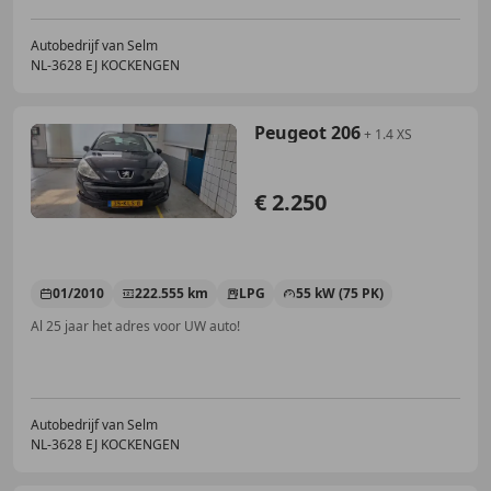
Autobedrijf van Selm
NL-3628 EJ KOCKENGEN
Peugeot 206
+ 1.4 XS
€ 2.250
01/2010
222.555 km
LPG
55 kW (75 PK)
Al 25 jaar het adres voor UW auto!
Autobedrijf van Selm
NL-3628 EJ KOCKENGEN