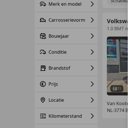
Schadea
Merk en model
Carrosserievorm
Volksw
1.0 BMT m
Bouwjaar
Conditie
Brandstof
Prijs
11
Locatie
Van Koote
NL-3774
Kilometerstand