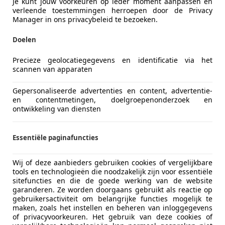
Je kunt jouw voorkeuren op ieder moment aanpassen en
Vorige
1
Volgen
verleende toestemmingen herroepen door de Privacy
Manager in ons privacybeleid te bezoeken.
Doelen
ekenbaar
ie van de fabrikant voor nieuwe voertuigen. Afhankelijk van de kilometerstand, het 
 kan de radius van occasies aanzienlijk variëren.
Precieze geolocatiegegevens en identificatie via het
scannen van apparaten
Gepersonaliseerde advertenties en content, advertentie-
en contentmetingen, doelgroepenonderzoek en
ontwikkeling van diensten
Essentiële paginafuncties
Wij of deze aanbieders gebruiken cookies of vergelijkbare
tools en technologieën die noodzakelijk zijn voor essentiële
sitefuncties en die de goede werking van de website
garanderen. Ze worden doorgaans gebruikt als reactie op
gebruikersactiviteit om belangrijke functies mogelijk te
maken, zoals het instellen en beheren van inloggegevens
of privacyvoorkeuren. Het gebruik van deze cookies of