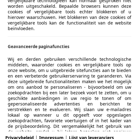
vergelijkbare technologieën kan normaal gesproken niet
worden uitgeschakeld. Bepaalde browsers kunnen deze
cookies of vergelijkbare tools echter blokkeren of u
hierover waarschuwen. Het blokkeren van deze cookies of
vergelijkbare tools kan de functionaliteit van de website
beïnvloeden.
Geavanceerde paginafuncties
Wij en derden gebruiken verschillende technologische
middelen, waaronder cookies en vergelijkbare tools op
onze website, om u uitgebreide sitefuncties aan te bieden
en een verbeterde gebruikerservaring te garanderen. Via
deze uitgebreide functionaliteiten maken we het mogelijk
om ons aanbod te personaliseren - bijvoorbeeld om uw
zoekopdrachten bij een later bezoek voort te zetten, om u
geschikte aanbiedingen in uw regio te tonen of om
gepersonaliseerde advertenties en berichten te
verstrekken en te evalueren. Wij slaan uw e-mailadres
lokaal op wanneer u dit opgeeft voor opgeslagen
zoekopdrachten, favoriete voertuigen of in het kader van
Zakelijk
Over ons
de prijsbeoordeling. Dit vergemakkelijkt het gebruik van
de website, omdat u bij latere bezoeken niet opnieuw
Adverteren autobedrijven
Over ons / Contact
|
|
hoeft in te voeren. Met uw toestemming wordt op gebruik
Privacybeleid
Impressum
Lijst van leveranciers