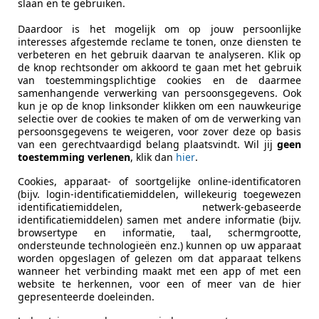
uto's tonen
slaan en te gebruiken.
Daardoor is het mogelijk om op jouw persoonlijke
interesses afgestemde reclame te tonen, onze diensten te
agen up!
verbeteren en het gebruik daarvan te analyseren. Klik op
de knop rechtsonder om akkoord te gaan met het gebruik
ove up airco/cv/cruise
van toestemmingsplichtige cookies en de daarmee
samenhangende verwerking van persoonsgegevens. Ook
€ 7.800
1
kun je op de knop linksonder klikken om een nauwkeurige
selectie over de cookies te maken of om de verwerking van
persoonsgegevens te weigeren, voor zover deze op basis
van een gerechtvaardigd belang plaatsvindt. Wil jij
geen
toestemming verlenen
, klik dan
hier
.
Cookies, apparaat- of soortgelijke online-identificatoren
(bijv. login-identificatiemiddelen, willekeurig toegewezen
identificatiemiddelen, netwerk-gebaseerde
identificatiemiddelen) samen met andere informatie (bijv.
01/2020
171.138 km
Be
browsertype en informatie, taal, schermgrootte,
ondersteunde technologieën enz.) kunnen op uw apparaat
n B.V.
worden opgeslagen of gelezen om dat apparaat telkens
wanneer het verbinding maakt met een app of met een
 BN KOOTWIJKERBROEK
website te herkennen, voor een of meer van de hier
gepresenteerde doeleinden.