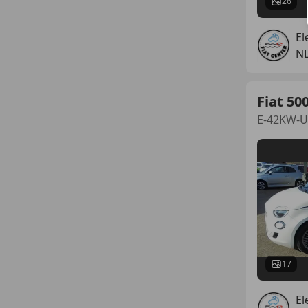
26
El
N
Fiat 50
E-42KW-U
17
El