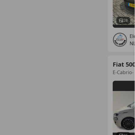
28
El
N
Fiat 50
E-Cabrio-