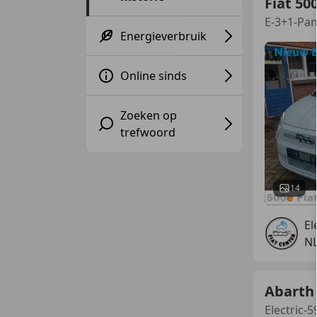
Fiat 50
E-3+1-Pa
Energieverbruik
Online sinds
Zoeken op
trefwoord
14
El
N
Abarth
Electric-