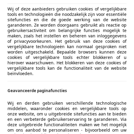
Wij of deze aanbieders gebruiken cookies of vergelijkbare
tools en technologieën die noodzakelijk zijn voor essentiële
sitefuncties en die de goede werking van de website
garanderen. Ze worden doorgaans gebruikt als reactie op
gebruikersactiviteit om belangrijke functies mogelijk te
maken, zoals het instellen en beheren van inloggegevens
of privacyvoorkeuren. Het gebruik van deze cookies of
07/2023
12.233 km
Ele
vergelijkbare technologieën kan normaal gesproken niet
worden uitgeschakeld. Bepaalde browsers kunnen deze
ectric Motors B.V.
cookies of vergelijkbare tools echter blokkeren of u
L-1241 LR KORTENHOEF
hierover waarschuwen. Het blokkeren van deze cookies of
vergelijkbare tools kan de functionaliteit van de website
beïnvloeden.
0
Geavanceerde paginafuncties
22- Aanbieding/ Summer sale
€ 17.950
Wij en derden gebruiken verschillende technologische
middelen, waaronder cookies en vergelijkbare tools op
onze website, om u uitgebreide sitefuncties aan te bieden
en een verbeterde gebruikerservaring te garanderen. Via
deze uitgebreide functionaliteiten maken we het mogelijk
om ons aanbod te personaliseren - bijvoorbeeld om uw