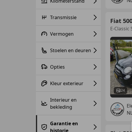
N
Kilometerstand
Transmissie
Fiat 50
E-Classic
Vermogen
Stoelen en deuren
Opties
Kleur exterieur
24
Interieur en
El
bekleding
N
Garantie en
historie