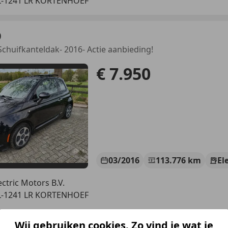
L-1241 LR KORTENHOEF
0
 Schuifkanteldak- 2016- Actie aanbieding!
€ 7.950
03/2016
113.776 km
El
ectric Motors B.V.
L-1241 LR KORTENHOEF
Wij gebruiken cookies. Zo vind je wat je