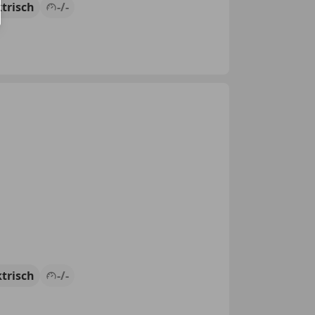
ktrisch
-/-
ktrisch
-/-