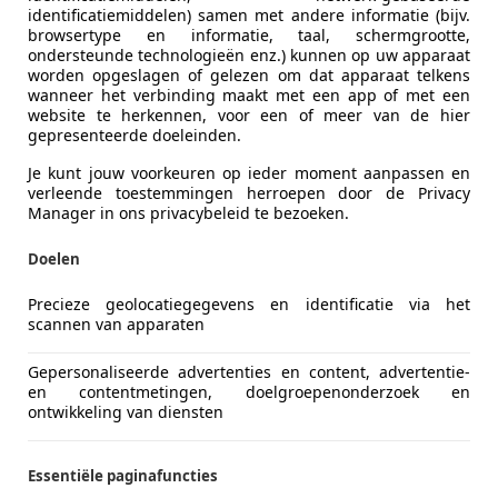
identificatiemiddelen) samen met andere informatie (bijv.
€ 25.950
1
browsertype en informatie, taal, schermgrootte,
ondersteunde technologieën enz.) kunnen op uw apparaat
worden opgeslagen of gelezen om dat apparaat telkens
wanneer het verbinding maakt met een app of met een
website te herkennen, voor een of meer van de hier
gepresenteerde doeleinden.
Je kunt jouw voorkeuren op ieder moment aanpassen en
verleende toestemmingen herroepen door de Privacy
Manager in ons privacybeleid te bezoeken.
10/2023
22.363 km
Ele
Doelen
ectric Motors B.V.
Precieze geolocatiegegevens en identificatie via het
L-1241 LR KORTENHOEF
scannen van apparaten
Gepersonaliseerde advertenties en content, advertentie-
0
en contentmetingen, doelgroepenonderzoek en
ontwikkeling van diensten
023- Snelladen-Camera- Carplay-meer... -
€ 21.950
1
Essentiële paginafuncties