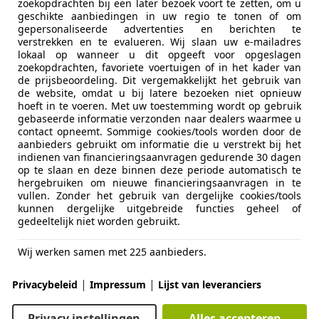
zoekopdrachten bij een later bezoek voort te zetten, om u
geschikte aanbiedingen in uw regio te tonen of om
gepersonaliseerde advertenties en berichten te
verstrekken en te evalueren. Wij slaan uw e-mailadres
10/2022
34.319 km
Ele
lokaal op wanneer u dit opgeeft voor opgeslagen
zoekopdrachten, favoriete voertuigen of in het kader van
de prijsbeoordeling. Dit vergemakkelijkt het gebruik van
ectric Motors B.V.
de website, omdat u bij latere bezoeken niet opnieuw
L-1241 LR KORTENHOEF
hoeft in te voeren. Met uw toestemming wordt op gebruik
gebaseerde informatie verzonden naar dealers waarmee u
contact opneemt. Sommige cookies/tools worden door de
aanbieders gebruikt om informatie die u verstrekt bij het
0
indienen van financieringsaanvragen gedurende 30 dagen
op te slaan en deze binnen deze periode automatisch te
 Rijklaar. 42KW-Snelladen.Carplay.
hergebruiken om nieuwe financieringsaanvragen in te
vullen. Zonder het gebruik van dergelijke cookies/tools
€ 18.950
kunnen dergelijke uitgebreide functies geheel of
gedeeltelijk niet worden gebruikt.
Wij werken samen met 225 aanbieders.
|
|
Privacybeleid
Impressum
Lijst van leveranciers
Privacy instellingen
Alles accepteren