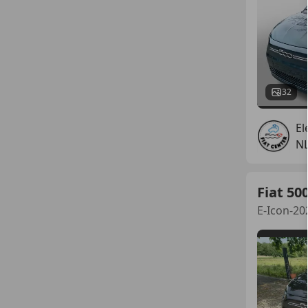
32
El
N
Fiat 50
E-Icon-20