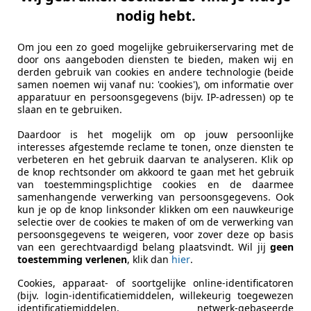
0
nodig hebt.
noramadak -42KW -Snelladen -Magic Eye- mee
€ 18.950
Om jou een zo goed mogelijke gebruikerservaring met de
door ons aangeboden diensten te bieden, maken wij en
derden gebruik van cookies en andere technologie (beide
samen noemen wij vanaf nu: 'cookies'), om informatie over
apparatuur en persoonsgegevens (bijv. IP-adressen) op te
slaan en te gebruiken.
Daardoor is het mogelijk om op jouw persoonlijke
interesses afgestemde reclame te tonen, onze diensten te
verbeteren en het gebruik daarvan te analyseren. Klik op
de knop rechtsonder om akkoord te gaan met het gebruik
van toestemmingsplichtige cookies en de daarmee
06/2021
74.963 km
Ele
samenhangende verwerking van persoonsgegevens. Ook
kun je op de knop linksonder klikken om een nauwkeurige
ectric Motors B.V.
selectie over de cookies te maken of om de verwerking van
persoonsgegevens te weigeren, voor zover deze op basis
L-1241 LR KORTENHOEF
van een gerechtvaardigd belang plaatsvindt. Wil jij
geen
toestemming verlenen
, klik dan
hier
.
 500
Cookies, apparaat- of soortgelijke online-identificatoren
(bijv. login-identificatiemiddelen, willekeurig toegewezen
595-Sport -42KW- 152PK - Als Nieuw!!
identificatiemiddelen, netwerk-gebaseerde