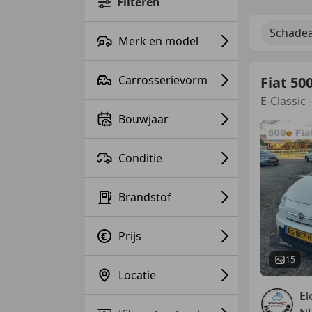
Filteren
Schadea
Merk en model
Carrosserievorm
Fiat 50
E-Classic
Bouwjaar
Conditie
Brandstof
Prijs
15
Locatie
El