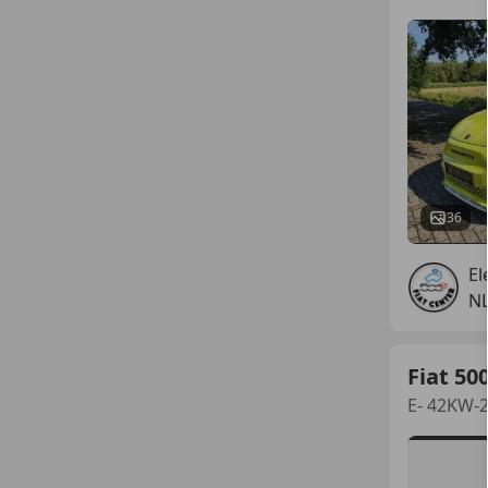
36
El
N
Fiat 50
E- 42KW-2