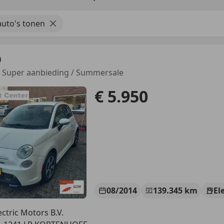
uto's tonen
0
 - Super aanbieding / Summersale
€ 5.950
08/2014
139.345 km
El
ectric Motors B.V.