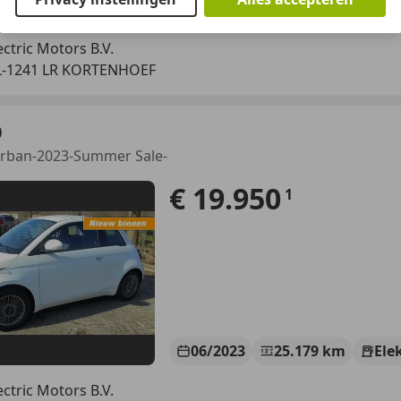
07/2021
48.421 km
Ele
ectric Motors B.V.
L-1241 LR KORTENHOEF
0
rban-2023-Summer Sale-
€ 19.950
1
06/2023
25.179 km
Ele
ectric Motors B.V.