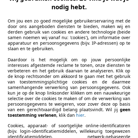
nodig hebt.
ompass
Om jou een zo goed mogelijke gebruikerservaring met de
ited |LED|ACC|CAMERA|KEYLESS|ALPINE|STOELV
door ons aangeboden diensten te bieden, maken wij en
derden gebruik van cookies en andere technologie (beide
€ 19.950
samen noemen wij vanaf nu: 'cookies'), om informatie over
apparatuur en persoonsgegevens (bijv. IP-adressen) op te
slaan en te gebruiken.
Daardoor is het mogelijk om op jouw persoonlijke
interesses afgestemde reclame te tonen, onze diensten te
verbeteren en het gebruik daarvan te analyseren. Klik op
de knop rechtsonder om akkoord te gaan met het gebruik
van toestemmingsplichtige cookies en de daarmee
samenhangende verwerking van persoonsgegevens. Ook
03/2021
68.631 km
Ben
kun je op de knop linksonder klikken om een nauwkeurige
selectie over de cookies te maken of om de verwerking van
persoonsgegevens te weigeren, voor zover deze op basis
van een gerechtvaardigd belang plaatsvindt. Wil jij
geen
toestemming verlenen
, klik dan
hier
.
GD Auto's
-2921 LX Krimpen aan den IJssel
Cookies, apparaat- of soortgelijke online-identificatoren
(bijv. login-identificatiemiddelen, willekeurig toegewezen
identificatiemiddelen, netwerk-gebaseerde