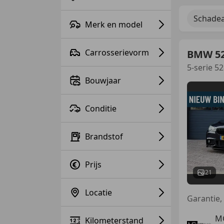
Schadea
Merk en model
Carrosserievorm
BMW 5
5-serie 
Bouwjaar
Conditie
Brandstof
Prijs
21
Locatie
M
Kilometerstand