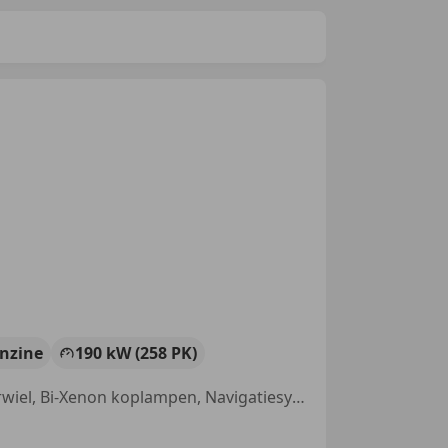
nzine
190 kW (258 PK)
Garantie, Nieuwe APK, Stoelverwarming, Sportstoelen, Lederen stuurwiel, Bi-Xenon koplampen, Navigatiesysteem, Trekhaak