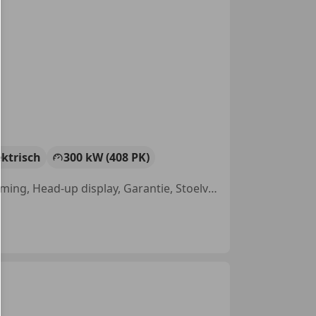
ektrisch
300 kW (408 PK)
360° camera, Open dak, Elektrische stoelverstelling, Stuurwielverwarming, Head-up display, Garantie, Stoelverwarming, Parkeerhulp met camera