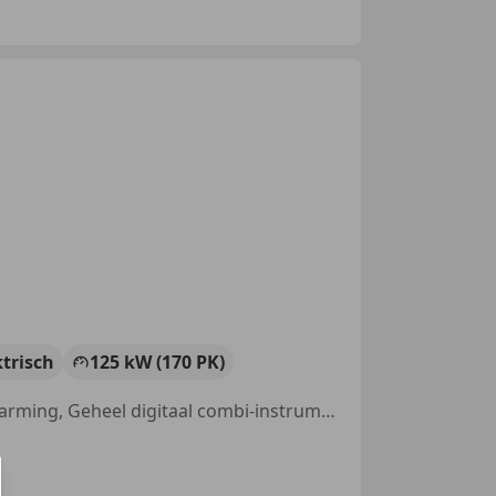
ktrisch
125 kW (170 PK)
Sportonderstel, Sportstoelen, Garantie, Navigatiesysteem, Stoelverwarming, Geheel digitaal combi-instrument, Sfeerverlichting, Keyless Entry