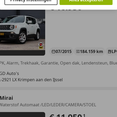
€ 10.950
07/2015
184.159 km
LP
K, Alarm, Trekhaak, Garantie, Open dak, Lendensteun, Blu
GD Auto's
-2921 LX Krimpen aan den IJssel
Mirai
Waterstof Automaat /LED/LEDER/CAMERA/STOEL
1