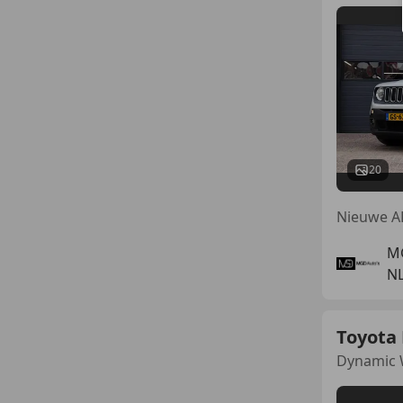
20
Nieuwe AP
M
NL
Toyota 
Dynamic 