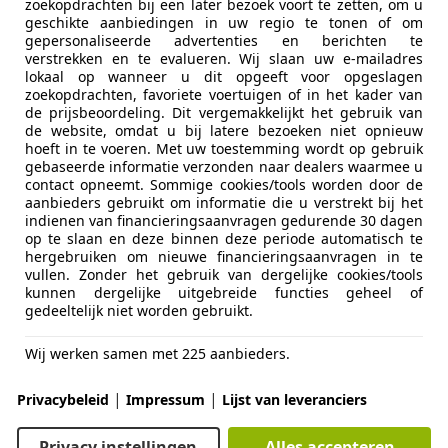
tro Advanced |LED|PANODAK|HUD|360 CAMERA|ME
zoekopdrachten bij een later bezoek voort te zetten, om u
geschikte aanbiedingen in uw regio te tonen of om
gepersonaliseerde advertenties en berichten te
€ 27.950
1
verstrekken en te evalueren. Wij slaan uw e-mailadres
lokaal op wanneer u dit opgeeft voor opgeslagen
zoekopdrachten, favoriete voertuigen of in het kader van
de prijsbeoordeling. Dit vergemakkelijkt het gebruik van
de website, omdat u bij latere bezoeken niet opnieuw
hoeft in te voeren. Met uw toestemming wordt op gebruik
gebaseerde informatie verzonden naar dealers waarmee u
contact opneemt. Sommige cookies/tools worden door de
aanbieders gebruikt om informatie die u verstrekt bij het
indienen van financieringsaanvragen gedurende 30 dagen
06/2019
108.743 km
El
op te slaan en deze binnen deze periode automatisch te
hergebruiken om nieuwe financieringsaanvragen in te
vullen. Zonder het gebruik van dergelijke cookies/tools
kunnen dergelijke uitgebreide functies geheel of
GD Auto's
gedeeltelijk niet worden gebruikt.
-2921 LX Krimpen aan den IJssel
Wij werken samen met 225 aanbieders.
enegade
|
|
Privacybeleid
Impressum
Lijst van leveranciers
iAir Freedom LPG-G3 |PANODAK|TREHAAK|AUTOM
Privacy instellingen
Alles accepteren