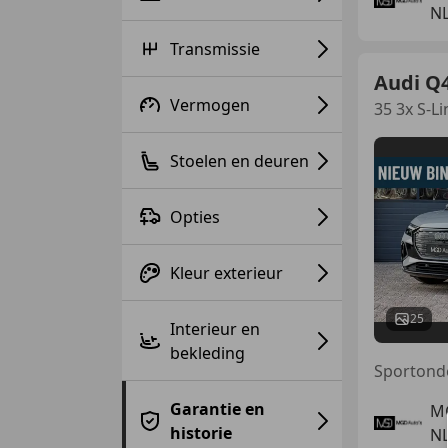
NL
Transmissie
Audi Q4
Vermogen
35 3x S-
Stoelen en deuren
Opties
Kleur exterieur
25
Interieur en
bekleding
Garantie en
M
historie
NL