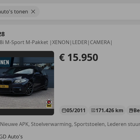
uto's tonen
28
528i M-Sport M-Pakket |XENON|LEDER|CAMERA|
€ 15.950
05/2011
171.426 km
Be
GD Auto's