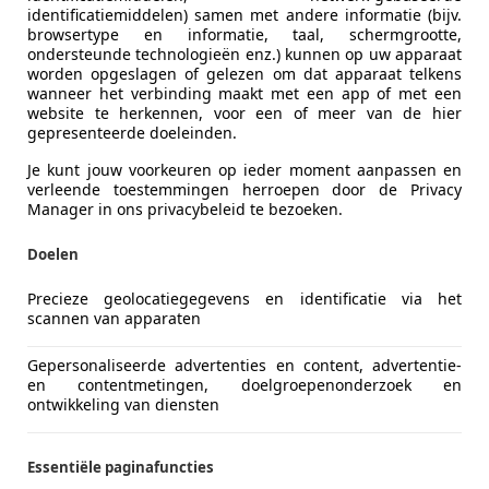
identificatiemiddelen) samen met andere informatie (bijv.
ompass
browsertype en informatie, taal, schermgrootte,
ondersteunde technologieën enz.) kunnen op uw apparaat
Plug-in Hybrid S /CAMERA/STOEL+STUURVERW./
worden opgeslagen of gelezen om dat apparaat telkens
wanneer het verbinding maakt met een app of met een
€ 24.950
website te herkennen, voor een of meer van de hier
gepresenteerde doeleinden.
Je kunt jouw voorkeuren op ieder moment aanpassen en
verleende toestemmingen herroepen door de Privacy
Manager in ons privacybeleid te bezoeken.
Doelen
11/2022
64.861 km
Ele
Precieze geolocatiegegevens en identificatie via het
scannen van apparaten
Gepersonaliseerde advertenties en content, advertentie-
en contentmetingen, doelgroepenonderzoek en
GD Auto's
ontwikkeling van diensten
-2921 LX Krimpen aan den IJssel
Essentiële paginafuncties