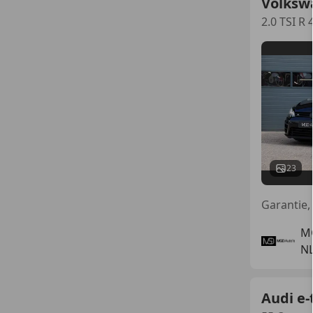
Volksw
2.0 TSI 
23
M
NL
Audi e-