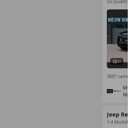
55 Quat
30
M
NL
Jeep R
1.4 Mult