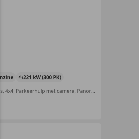
nzine
221 kW (300 PK)
Garantie, Sportonderstel, Alarm, Bi-Xenon koplampen, Schakelflippers, 4x4, Parkeerhulp met camera, Panorama dak