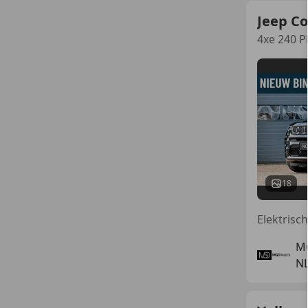
Jeep C
4xe 240 
18
M
NL