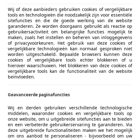
agen Golf
R 4Motion Stage 2 |XENON|PANO-DAK|LEDER|CA
Wij of deze aanbieders gebruiken cookies of vergelijkbare
tools en technologieën die noodzakelijk zijn voor essentiële
sitefuncties en die de goede werking van de website
€ 21.950
garanderen. Ze worden doorgaans gebruikt als reactie op
gebruikersactiviteit om belangrijke functies mogelijk te
maken, zoals het instellen en beheren van inloggegevens
of privacyvoorkeuren. Het gebruik van deze cookies of
vergelijkbare technologieën kan normaal gesproken niet
worden uitgeschakeld. Bepaalde browsers kunnen deze
cookies of vergelijkbare tools echter blokkeren of u
hierover waarschuwen. Het blokkeren van deze cookies of
vergelijkbare tools kan de functionaliteit van de website
beïnvloeden.
04/2014
129.272 km
Be
Geavanceerde paginafuncties
GD Auto's
Wij en derden gebruiken verschillende technologische
-2921 LX Krimpen aan den IJssel
middelen, waaronder cookies en vergelijkbare tools op
onze website, om u uitgebreide sitefuncties aan te bieden
en een verbeterde gebruikerservaring te garanderen. Via
deze uitgebreide functionaliteiten maken we het mogelijk
tron
om ons aanbod te personaliseren - bijvoorbeeld om uw