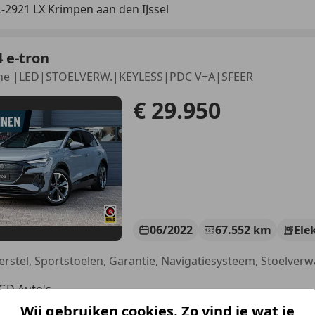
-2921 LX Krimpen aan den IJssel
 e-tron
Line |LED|STOELVERW.|KEYLESS|PDC V+A|SFEER
€ 29.950
06/2022
67.552 km
Ele
GD Auto's
-2921 LX Krimpen aan den IJssel
Wij gebruiken cookies. Zo vind je wat je