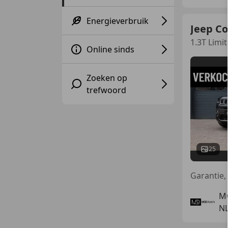
Energieverbruik
Jeep C
1.3T Lim
Online sinds
Zoeken op
trefwoord
25
M
NL