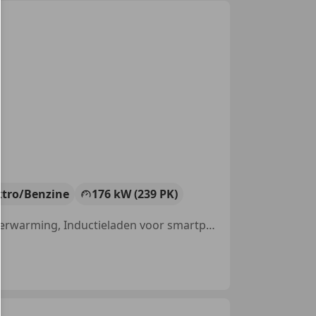
ktro/Benzine
176 kW (239 PK)
Elektrische achterklep, Elektrische stoelverstelling, Alarm, Stuurwielverwarming, Inductieladen voor smartphones, Adaptieve Cruise Control, Trekhaak, Grootlichtassistent