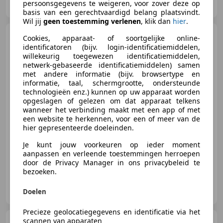
persoonsgegevens te weigeren, voor zover deze op
NL-9351 VJ LEEK
basis van een gerechtvaardigd belang plaatsvindt.
Wil jij
geen toestemming verlenen
, klik dan
hier
.
BMW 318
3-serie Touring 318i
Cookies, apparaat- of soortgelijke online-
Business Line * Afneembare tr
identificatoren (bijv. login-identificatiemiddelen,
willekeurig toegewezen identificatiemiddelen,
netwerk-gebaseerde identificatiemiddelen) samen
met andere informatie (bijv. browsertype en
informatie, taal, schermgrootte, ondersteunde
technologieën enz.) kunnen op uw apparaat worden
€ 4.900
opgeslagen of gelezen om dat apparaat telkens
wanneer het verbinding maakt met een app of met
een website te herkennen, voor een of meer van de
hier gepresenteerde doeleinden.
05/2010
190.264 km
Benzine
105 kW (143 PK)
Je kunt jouw voorkeuren op ieder moment
aanpassen en verleende toestemmingen herroepen
door de Privacy Manager in ons privacybeleid te
bezoeken.
Autohuis Buursema
NL-9351 VJ LEEK
Doelen
Precieze geolocatiegegevens en identificatie via het
scannen van apparaten
BMW 125
125i M-