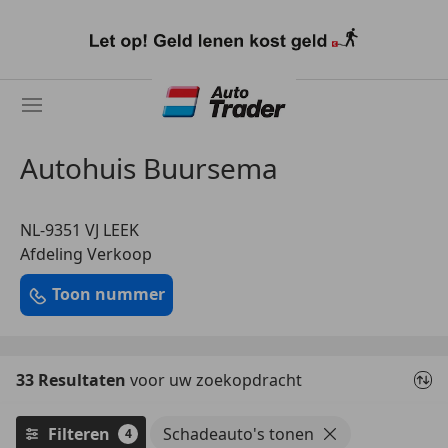
Ga
naar
hoofdinhoud
Autohuis Buursema
NL-9351 VJ LEEK
Afdeling Verkoop
Toon nummer
33 Resultaten
voor uw zoekopdracht
Filteren
Schadeauto's tonen
4