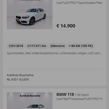
Line*LED*PDC*SportStoelen*Navi
€ 14.900
01/2018
117.671 km
Benzine
80 kW (109 PK)
Sportstoelen, Met onderhoudshistorie, Lichtmetalen velgen, LED verlichting, Regensensor, Automatische klimaatregeling, Cruise control, Lederen stuurwiel
Autohuis Buursema
NL-9351 VJ LEEK
BMW 118
118i Sport-
Line*NAP*Automaat*LED*PDC*NaviP