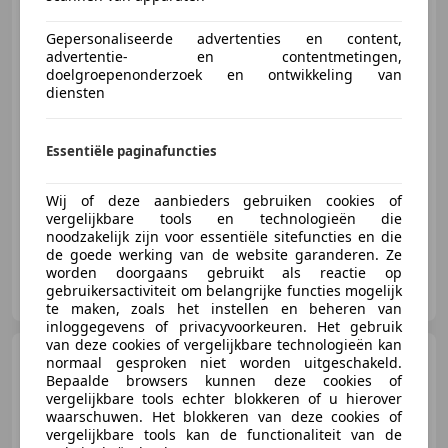
Sport*PDC*LED*HiFi*Automaat
Gepersonaliseerde advertenties en content,
advertentie- en contentmetingen,
doelgroepenonderzoek en ontwikkeling van
diensten
€ 18.900
Essentiële paginafuncties
12/2018
175.898 km
Benzine
165 kW (224 PK)
Wij of deze aanbieders gebruiken cookies of
vergelijkbare tools en technologieën die
noodzakelijk zijn voor essentiële sitefuncties en die
de goede werking van de website garanderen. Ze
worden doorgaans gebruikt als reactie op
Autohuis Buursema
gebruikersactiviteit om belangrijke functies mogelijk
NL-9351 VJ LEEK
te maken, zoals het instellen en beheren van
inloggegevens of privacyvoorkeuren. Het gebruik
van deze cookies of vergelijkbare technologieën kan
Ford Focus
2.0 EcoB. ST-3 |
normaal gesproken niet worden uitgeschakeld.
Liefhebbersauto | Complete
Bepaalde browsers kunnen deze cookies of
docume
vergelijkbare tools echter blokkeren of u hierover
waarschuwen. Het blokkeren van deze cookies of
vergelijkbare tools kan de functionaliteit van de