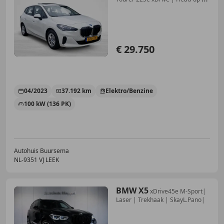
Pano
€ 29.750
04/2023
37.192 km
Elektro/Benzine
100 kW (136 PK)
Autohuis Buursema
NL-9351 VJ LEEK
BMW X5
xDrive45e M-Sport|
Laser | Trekhaak | SkayL.Pano|