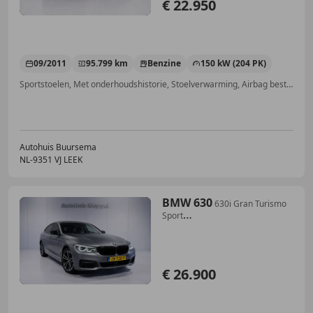
€ 22.950
09/2011
95.799 km
Benzine
150 kW (204 PK)
Sportstoelen, Met onderhoudshistorie, Stoelverwarming, Airbag bestuurder, Open dak, Parkeerhulp voor, Xenon verlichting, Bi-Xenon koplampen
Autohuis Buursema
NL-9351 VJ LEEK
BMW 630
630i Gran Turismo
Sport
Line*LED*Trekhaak*PDC*Head
€ 26.900