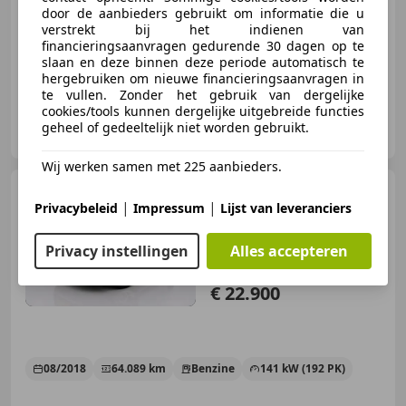
door de aanbieders gebruikt om informatie die u
verstrekt bij het indienen van
04/2017
94.431 km
Benzine
235 kW (320 PK)
financieringsaanvragen gedurende 30 dagen op te
slaan en deze binnen deze periode automatisch te
hergebruiken om nieuwe financieringsaanvragen in
te vullen. Zonder het gebruik van dergelijke
cookies/tools kunnen dergelijke uitgebreide functies
Autohuis Buursema
geheel of gedeeltelijk niet worden gebruikt.
NL-9351 VJ LEEK
Wij werken samen met 225 aanbieders.
BMW X1
sDrive20i
|
|
Privacybeleid
Impressum
Lijst van leveranciers
OrangeEdition*X-Line*Head-
Up*LED+*PDC*Na
Privacy instellingen
Alles accepteren
€ 22.900
08/2018
64.089 km
Benzine
141 kW (192 PK)