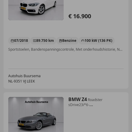
€ 16.900
07/2018
89.750 km
Benzine
100 kW (136 PK)
Sportstoelen, Bandenspanningscontrole, Met onderhoudshistorie, Navigatiesysteem, Regensensor, LED verlichting, Cruise control, Automatische klimaatregeling
Autohuis Buursema
NL-9351 VJ LEEK
BMW Z4
Roadster
sDrive23i*6-
Cilinder*Handbak*NL-Auto NAP*