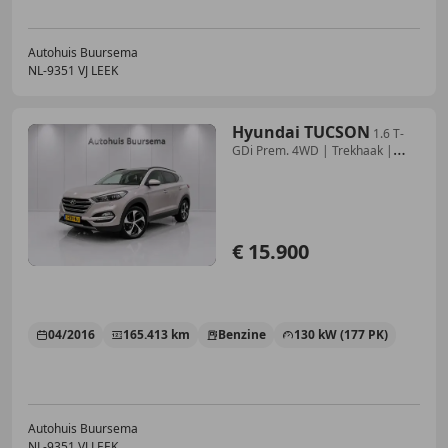
Autohuis Buursema
NL-9351 VJ LEEK
Hyundai TUCSON
1.6 T-
GDi Prem. 4WD | Trekhaak |
Automaat | Panora
€ 15.900
04/2016
165.413 km
Benzine
130 kW (177 PK)
Autohuis Buursema
NL-9351 VJ LEEK