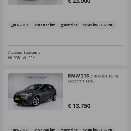
€ 23.900
03/2019
103.072 km
Benzine
141 kW (192 PK)
Autohuis Buursema
NL-9351 VJ LEEK
BMW 218
218i Active Tourer
M-Sport*Head-
up*Trekhaak*LED+*P
€ 13.750
01/2017
152.240 km
Benzine
100 kW (136 PK)