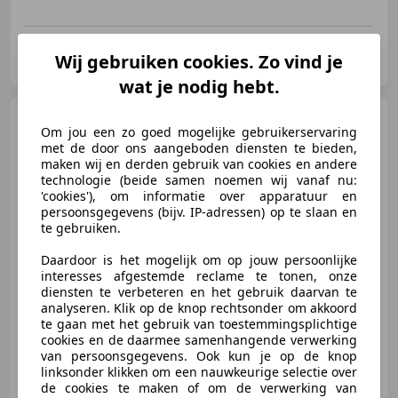
Autohuis Buursema
Wij gebruiken cookies. Zo vind je
NL-9351 VJ LEEK
wat je nodig hebt.
BMW 118
118i Sport Line |
Om jou een zo goed mogelijke gebruikerservaring
LED | Harman/Kardon |
met de door ons aangeboden diensten te bieden,
Panoramada
maken wij en derden gebruik van cookies en andere
technologie (beide samen noemen wij vanaf nu:
'cookies'), om informatie over apparatuur en
€ 15.900
1
persoonsgegevens (bijv. IP-adressen) op te slaan en
te gebruiken.
Daardoor is het mogelijk om op jouw persoonlijke
interesses afgestemde reclame te tonen, onze
10/2020
191.119 km
Benzine
103 kW (140 PK)
diensten te verbeteren en het gebruik daarvan te
analyseren. Klik op de knop rechtsonder om akkoord
Open dak, Getinte ramen, Panorama dak, Apple CarPlay, LED verlichting, Met onderhoudshistorie, Alarm, Parkeerhulp voor
te gaan met het gebruik van toestemmingsplichtige
cookies en de daarmee samenhangende verwerking
van persoonsgegevens. Ook kun je op de knop
linksonder klikken om een nauwkeurige selectie over
de cookies te maken of om de verwerking van
Autohuis Buursema