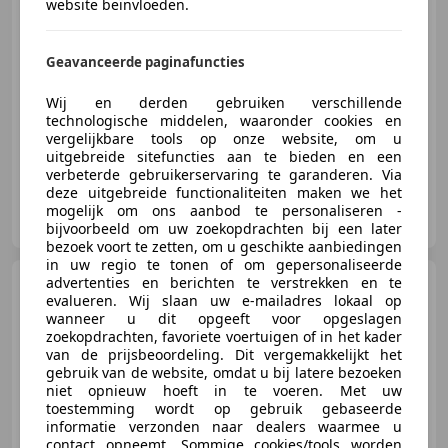
website beïnvloeden.
€ 10.950
Geavanceerde paginafuncties
Wij en derden gebruiken verschillende
10/2012
189.034 km
Benzine
184 kW (250 PK)
technologische middelen, waaronder cookies en
vergelijkbare tools op onze website, om u
uitgebreide sitefuncties aan te bieden en een
verbeterde gebruikerservaring te garanderen. Via
deze uitgebreide functionaliteiten maken we het
Autohuis Buursema
mogelijk om ons aanbod te personaliseren -
NL-9351 VJ LEEK
bijvoorbeeld om uw zoekopdrachten bij een later
bezoek voort te zetten, om u geschikte aanbiedingen
in uw regio te tonen of om gepersonaliseerde
BMW 640
advertenties en berichten te verstrekken en te
640i Gran Coupé
evalueren. Wij slaan uw e-mailadres lokaal op
LED*H/K Sound*Soft-
wanneer u dit opgeeft voor opgeslagen
Close*Head-Up D
zoekopdrachten, favoriete voertuigen of in het kader
van de prijsbeoordeling. Dit vergemakkelijkt het
gebruik van de website, omdat u bij latere bezoeken
niet opnieuw hoeft in te voeren. Met uw
€ 36.450
toestemming wordt op gebruik gebaseerde
informatie verzonden naar dealers waarmee u
contact opneemt. Sommige cookies/tools worden