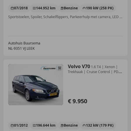
07/2018
144.952 km
Benzine
190 kW (258 PK)
Sportstoelen, Spoiler, Schakelflippers, Parkeerhulp met camera, LED verlichting, Stoelverwarming, Navigatiesysteem, Dodehoekdetectie
Autohuis Buursema
NL-9351 VJ LEEK
Volvo V70
1.6 T4 | Xenon |
Trekhaak | Cruise Control | PDC
|
€ 9.950
01/2012
196.644 km
Benzine
132 kW (179 PK)