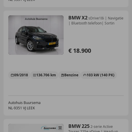
BMW X2
sDrive18i | Navigatie
| Bluetooth telefoon| Sortin
€ 18.900
09/2018
136.706 km
Benzine
103 kW (140 PK)
Autohuis Buursema
NL-9351 VJ LEEK
BMW 225
2-serie Active
Tourer 225e xDrive | Head-up |