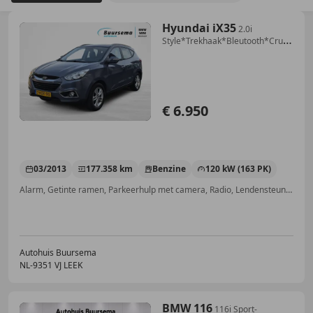
Hyundai iX35
2.0i
Style*Trekhaak*Bleutooth*Cruise-
Control*Camer
€ 6.950
03/2013
177.358 km
Benzine
120 kW (163 PK)
Alarm, Getinte ramen, Parkeerhulp met camera, Radio, Lendensteun, Dakrails, Lichtmetalen velgen, Startonderbreker
Autohuis Buursema
NL-9351 VJ LEEK
BMW 116
116i Sport-