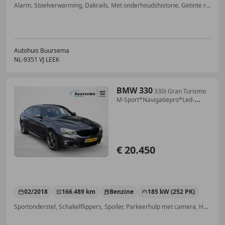
Alarm, Stoelverwarming, Dakrails, Met onderhoudshistorie, Getinte ramen, Elektrische achterklep, Xenon verlichting, Airconditioning
Autohuis Buursema
NL-9351 VJ LEEK
BMW 330
330i Gran Turismo
M-Sport*Navigatiepro*Led-
koplamp
€ 20.450
02/2018
166.489 km
Benzine
185 kW (252 PK)
Sportonderstel, Schakelflippers, Spoiler, Parkeerhulp met camera, Head-up display, Getinte ramen, Stoelverwarming, Alarm