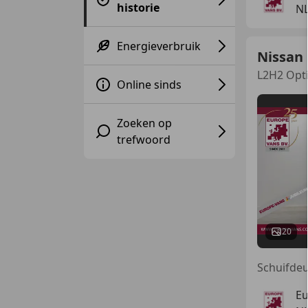
historie
N
Energieverbruik
Nissan
L2H2 Opti
Online sinds
Zoeken op
trefwoord
20
Eu