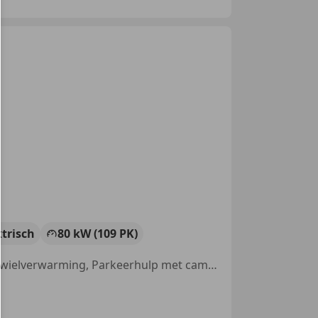
ktrisch
80 kW (109 PK)
Schuifdeur rechts, Alarm, Stoelverwarming, Airbag bestuurder, Stuurwielverwarming, Parkeerhulp met camera, Cruise control, Mistlampen