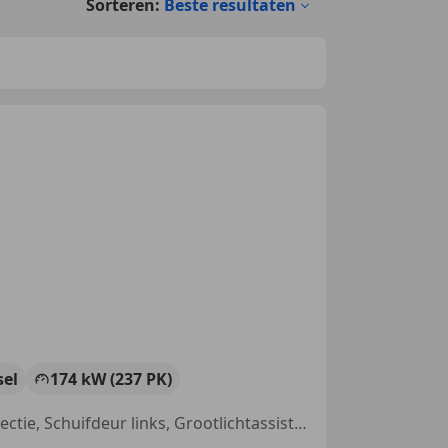
Sorteren:
Beste resultaten
sel
174 kW (237 PK)
4x4, Getinte ramen, Airbag bestuurder, LED verlichting, Dodehoekdetectie, Schuifdeur links, Grootlichtassistent, Elektrische ramen