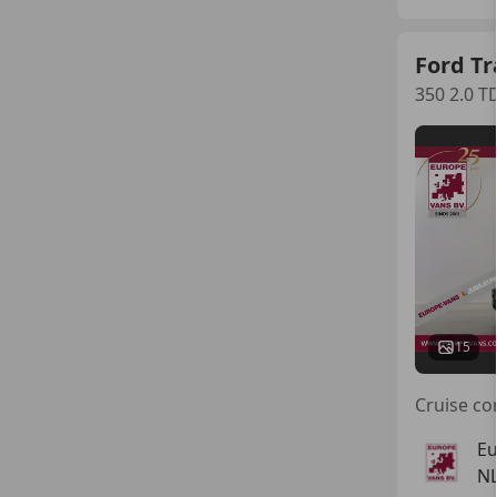
Ford Tr
350 2.0 
15
Cruise co
Eu
N