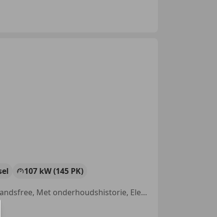
sel
107 kW (145 PK)
Aangepast voor mindervaliden, Schuifdeur rechts, Airconditioning, Handsfree, Met onderhoudshistorie, Elektrische ramen, Elektrisch verstelbare buitenspiegels, Armsteun