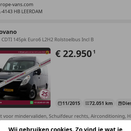
rope-vans.com
L-4143 HB LEERDAM
ovano
 CDTI 145pk Euro6 L2H2 Rolstoelbus Incl B
€ 22.950
1
11/2015
72.051 km
Die
rope-vans.com
Wij gebruiken cookies. Zo vind je wat je