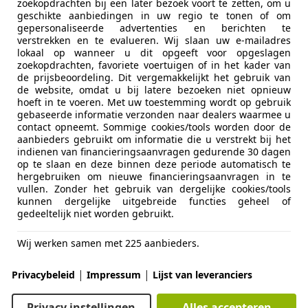
zoekopdrachten bij een later bezoek voort te zetten, om u
geschikte aanbiedingen in uw regio te tonen of om
gepersonaliseerde advertenties en berichten te
ansit
verstrekken en te evalueren. Wij slaan uw e-mailadres
lokaal op wanneer u dit opgeeft voor opgeslagen
TDCI 130pk Bakwagen met achterdeuren 2-Per
zoekopdrachten, favoriete voertuigen of in het kader van
de prijsbeoordeling. Dit vergemakkelijkt het gebruik van
€ 8.950
de website, omdat u bij latere bezoeken niet opnieuw
hoeft in te voeren. Met uw toestemming wordt op gebruik
Excl. BTW
gebaseerde informatie verzonden naar dealers waarmee u
contact opneemt. Sommige cookies/tools worden door de
aanbieders gebruikt om informatie die u verstrekt bij het
indienen van financieringsaanvragen gedurende 30 dagen
op te slaan en deze binnen deze periode automatisch te
hergebruiken om nieuwe financieringsaanvragen in te
vullen. Zonder het gebruik van dergelijke cookies/tools
kunnen dergelijke uitgebreide functies geheel of
gedeeltelijk niet worden gebruikt.
12/2020
127.584 km
Di
Wij werken samen met 225 aanbieders.
ntrol, Met onderhoudshistorie, Parkeerhulp met camera, A
|
|
Privacybeleid
Impressum
Lijst van leveranciers
rope-vans.com
L-4143 HB LEERDAM
Privacy instellingen
Alles accepteren