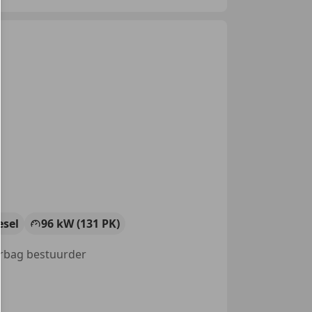
esel
96 kW (131 PK)
irbag bestuurder