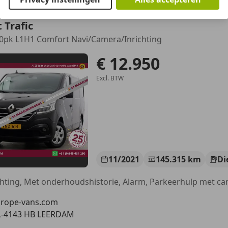
 Trafic
20pk L1H1 Comfort Navi/Camera/Inrichting
€ 12.950
Excl. BTW
11/2021
145.315 km
Di
rope-vans.com
L-4143 HB LEERDAM