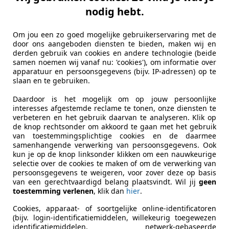
L-4143 HB LEERDAM
nodig hebt.
Om jou een zo goed mogelijke gebruikerservaring met de
 E-NV200
door ons aangeboden diensten te bieden, maken wij en
derden gebruik van cookies en andere technologie (beide
ma 40 kWh 100% Elektrisch Snellader WLTP
samen noemen wij vanaf nu: 'cookies'), om informatie over
apparatuur en persoonsgegevens (bijv. IP-adressen) op te
€ 11.950
slaan en te gebruiken.
Excl. BTW
Daardoor is het mogelijk om op jouw persoonlijke
interesses afgestemde reclame te tonen, onze diensten te
verbeteren en het gebruik daarvan te analyseren. Klik op
de knop rechtsonder om akkoord te gaan met het gebruik
van toestemmingsplichtige cookies en de daarmee
samenhangende verwerking van persoonsgegevens. Ook
kun je op de knop linksonder klikken om een nauwkeurige
selectie over de cookies te maken of om de verwerking van
persoonsgegevens te weigeren, voor zover deze op basis
08/2021
102.150 km
El
van een gerechtvaardigd belang plaatsvindt. Wil jij
geen
toestemming verlenen
, klik dan
hier
.
Cookies, apparaat- of soortgelijke online-identificatoren
(bijv. login-identificatiemiddelen, willekeurig toegewezen
rope-vans.com
identificatiemiddelen, netwerk-gebaseerde