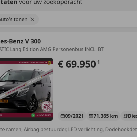
ltaten
voor uw zoekopdracht
uto's tonen
es-Benz V 300
ATIC Lang Edition AMG Personenbus INCL. BT
€ 69.950
1
09/2021
71.365 km
Die