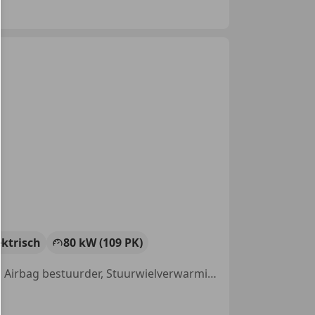
ektrisch
80 kW (109 PK)
Schuifdeur rechts, Stoelverwarming, Alarm, Met onderhoudshistorie, Airbag bestuurder, Stuurwielverwarming, Cruise control, Parkeerhulp met camera