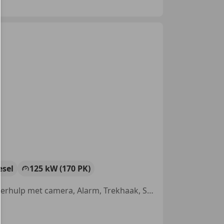
esel
125 kW (170 PK)
Lichtmetalen velgen, Airconditioning, Met onderhoudshistorie, Parkeerhulp met camera, Alarm, Trekhaak, Schuifdeur rechts, Apple CarPlay