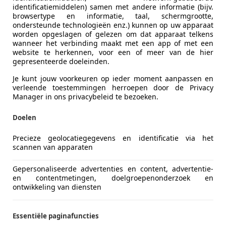
L-4143 HB LEERDAM
identificatiemiddelen) samen met andere informatie (bijv.
browsertype en informatie, taal, schermgrootte,
ondersteunde technologieën enz.) kunnen op uw apparaat
worden opgeslagen of gelezen om dat apparaat telkens
ansit
wanneer het verbinding maakt met een app of met een
DCI 170pk L3H2 Trail Airco/ACC/Camera Tre
website te herkennen, voor een of meer van de hier
gepresenteerde doeleinden.
€ 18.950
Je kunt jouw voorkeuren op ieder moment aanpassen en
verleende toestemmingen herroepen door de Privacy
Excl. BTW
Manager in ons privacybeleid te bezoeken.
Doelen
Precieze geolocatiegegevens en identificatie via het
scannen van apparaten
Gepersonaliseerde advertenties en content, advertentie-
04/2022
118.827 km
Di
en contentmetingen, doelgroepenonderzoek en
ontwikkeling van diensten
rope-vans.com
Essentiële paginafuncties
L-4143 HB LEERDAM