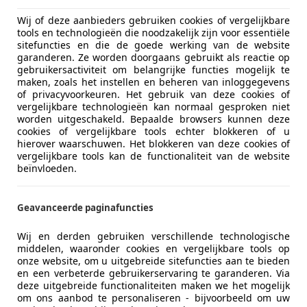
Wij of deze aanbieders gebruiken cookies of vergelijkbare
tools en technologieën die noodzakelijk zijn voor essentiële
 E-NV200
sitefuncties en die de goede werking van de website
garanderen. Ze worden doorgaans gebruikt als reactie op
ma 40 kWh 100% Elektrisch Snellader WLTP
gebruikersactiviteit om belangrijke functies mogelijk te
maken, zoals het instellen en beheren van inloggegevens
€ 11.950
of privacyvoorkeuren. Het gebruik van deze cookies of
vergelijkbare technologieën kan normaal gesproken niet
Excl. BTW
worden uitgeschakeld. Bepaalde browsers kunnen deze
cookies of vergelijkbare tools echter blokkeren of u
hierover waarschuwen. Het blokkeren van deze cookies of
vergelijkbare tools kan de functionaliteit van de website
beïnvloeden.
Geavanceerde paginafuncties
08/2021
68.964 km
Ele
Wij en derden gebruiken verschillende technologische
middelen, waaronder cookies en vergelijkbare tools op
onze website, om u uitgebreide sitefuncties aan te bieden
en een verbeterde gebruikerservaring te garanderen. Via
rope-vans.com
deze uitgebreide functionaliteiten maken we het mogelijk
om ons aanbod te personaliseren - bijvoorbeeld om uw
L-4143 HB LEERDAM