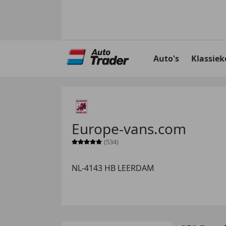
Ga
naar
Auto's
Klassiek
hoofdinhoud
Europe-vans.com
(534)
Sterrenbeoordeling 5 van 5
NL-4143 HB LEERDAM