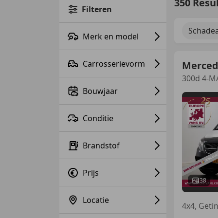
350 Resu
Filteren
Schadea
Merk en model
Carrosserievorm
Merced
300d 4-M
Bouwjaar
Conditie
Brandstof
Prijs
38
Locatie