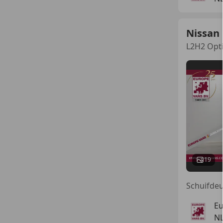
Nissan
L2H2 Opti
19
Eu
N