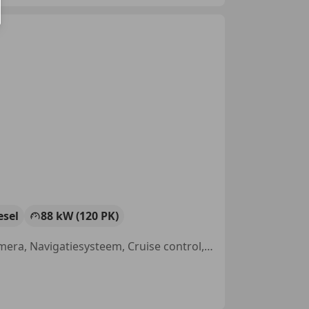
esel
88 kW (120 PK)
LED verlichting, Met onderhoudshistorie, Alarm, Parkeerhulp met camera, Navigatiesysteem, Cruise control, Airconditioning, Elektrische ramen