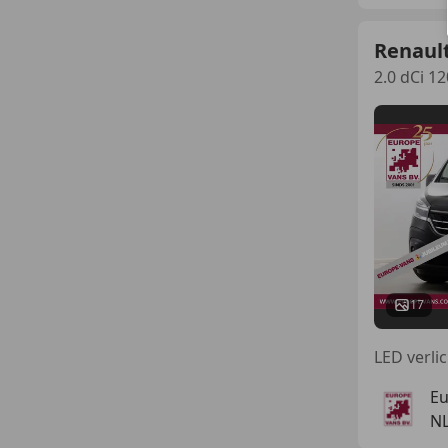
Renault
2.0 dCi 1
17
Eu
N