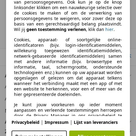
van persoonsgegevens. Ook kun je op de knop
BTW verrekenbaar
linksonder klikken om een nauwkeurige selectie over
Specificatie van de fabrikant voor nieuwe voertuigen. Afhankelijk van de
de cookies te maken of om de verwerking van
kilometerstand, het rijgedrag, de leeftijd van de batterij en het
persoonsgegevens te weigeren, voor zover deze op
laadgedrag, kan de radius van occasies aanzienlijk variëren.
basis van een gerechtvaardigd belang plaatsvindt.
Wil jij
geen toestemming verlenen
, klik dan
hier
.
Homepage
Cookies, apparaat- of soortgelijke online-
identificatoren (bijv. login-identificatiemiddelen,
willekeurig toegewezen identificatiemiddelen,
netwerk-gebaseerde identificatiemiddelen) samen
Naar boven
met andere informatie (bijv. browsertype en
informatie, taal, schermgrootte, ondersteunde
technologieën enz.) kunnen op uw apparaat worden
Auto kopen
opgeslagen of gelezen om dat apparaat telkens
wanneer het verbinding maakt met een app of met
Auto kooptips
een website te herkennen, voor een of meer van de
hier gepresenteerde doeleinden.
Auto zoektips
Je kunt jouw voorkeuren op ieder moment
aanpassen en verleende toestemmingen herroepen
Meer informatie
door de Privacy Manager in ons privacybeleid te
bezoeken.
Auto verkopen
|
|
Privacybeleid
Impressum
Lijst van leveranciers
Zakelijk
Doelen