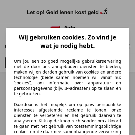
Ga
naar
Wij gebruiken cookies. Zo vind je
hoofdinhoud
wat je nodig hebt.
0 Resultaten
voor uw zoekopdracht
Om jou een zo goed mogelijke gebruikerservaring
Filteren
Schadeauto's tonen
4
met de door ons aangeboden diensten te bieden,
maken wij en derden gebruik van cookies en andere
technologie (beide samen noemen wij vanaf nu:
'cookies'), om informatie over apparatuur en
persoonsgegevens (bijv. IP-adressen) op te slaan en
te gebruiken.
Ontdek vergelijkbare voertuigen
Daardoor is het mogelijk om op jouw persoonlijke
Niet precies je zoekopdracht, maar misschien wel de
interesses afgestemde reclame te tonen, onze
perfecte match.
diensten te verbeteren en het gebruik daarvan te
analyseren. Klik op de knop rechtsonder om akkoord
te gaan met het gebruik van toestemmingsplichtige
cookies en de daarmee samenhangende verwerking