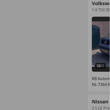
Volksw
1.9 TDI 
22
RB Automo
NL-7364 
Nissan
2.5 LE P