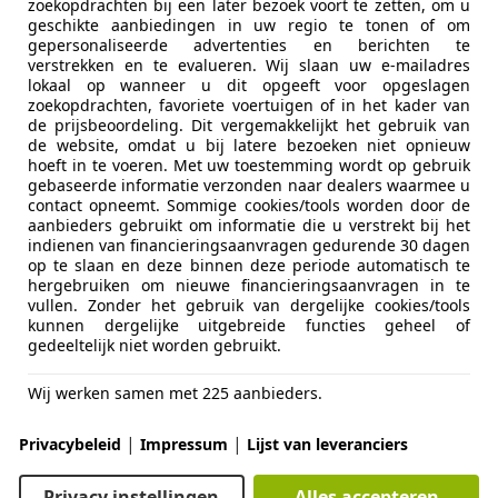
Excl. BTW
zoekopdrachten bij een later bezoek voort te zetten, om u
geschikte aanbiedingen in uw regio te tonen of om
gepersonaliseerde advertenties en berichten te
verstrekken en te evalueren. Wij slaan uw e-mailadres
lokaal op wanneer u dit opgeeft voor opgeslagen
zoekopdrachten, favoriete voertuigen of in het kader van
de prijsbeoordeling. Dit vergemakkelijkt het gebruik van
de website, omdat u bij latere bezoeken niet opnieuw
hoeft in te voeren. Met uw toestemming wordt op gebruik
02/2009
446.807 km
Di
gebaseerde informatie verzonden naar dealers waarmee u
contact opneemt. Sommige cookies/tools worden door de
aanbieders gebruikt om informatie die u verstrekt bij het
tive Lieren
indienen van financieringsaanvragen gedurende 30 dagen
BL LIEREN
op te slaan en deze binnen deze periode automatisch te
hergebruiken om nieuwe financieringsaanvragen in te
vullen. Zonder het gebruik van dergelijke cookies/tools
kunnen dergelijke uitgebreide functies geheel of
agen T5 Transporter
gedeeltelijk niet worden gebruikt.
DC BENZINE GOED WERKEND UNIEK
Wij werken samen met 225 aanbieders.
€ 3.999
|
|
Privacybeleid
Impressum
Lijst van leveranciers
Excl. BTW
Privacy instellingen
Alles accepteren