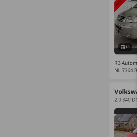
18
RB Automo
NL-7364 
Volksw
2.0 340 