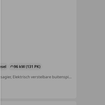
esel
96 kW (131 PK)
Alarm, Trekhaak, Lichtmetalen velgen, Parkeerhulp achter, Airbag passagier, Elektrisch verstelbare buitenspiegels, Schuifdeur rechts, Parkeerhulp voor