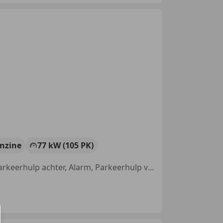
nzine
77 kW (105 PK)
Trekhaak, Boordcomputer, Bi-Xenon koplampen, Stoelverwarming, Parkeerhulp achter, Alarm, Parkeerhulp voor, Lichtmetalen velgen