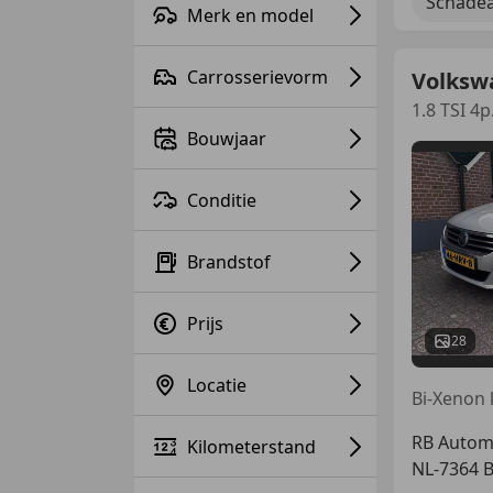
Schadea
Merk en model
Carrosserievorm
Volksw
1.8 TSI 
Bouwjaar
Conditie
Brandstof
Prijs
28
Locatie
RB Automo
Kilometerstand
NL-7364 