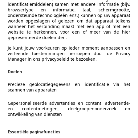
agen T5 Transporter
identificatiemiddelen) samen met andere informatie (bijv.
browsertype en informatie, taal, schermgrootte,
300 T800 AIRCO CRUISE TREKHAAK
ondersteunde technologieën enz.) kunnen op uw apparaat
worden opgeslagen of gelezen om dat apparaat telkens
€ 3.699
wanneer het verbinding maakt met een app of met een
website te herkennen, voor een of meer van de hier
Excl. BTW
gepresenteerde doeleinden.
Je kunt jouw voorkeuren op ieder moment aanpassen en
verleende toestemmingen herroepen door de Privacy
Manager in ons privacybeleid te bezoeken.
Doelen
Precieze geolocatiegegevens en identificatie via het
04/2009
298.584 km
Di
scannen van apparaten
tive Lieren
Gepersonaliseerde advertenties en content, advertentie-
BL LIEREN
en contentmetingen, doelgroepenonderzoek en
ontwikkeling van diensten
 Pathfinder
Essentiële paginafuncties
remium 4WD EXPORTPRIJS LEES TEKST