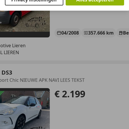
04/2008
357.666 km
Be
tive Lieren
BL LIEREN
 DS3
port Chic NIEUWE APK NAVI LEES TEKST
€ 2.199