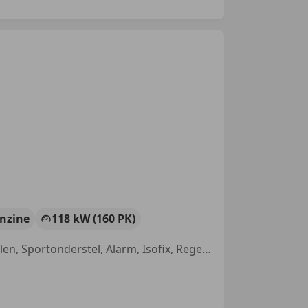
nzine
118 kW (160 PK)
Bi-Xenon koplampen, Navigatiesysteem, Xenon verlichting, Sportstoelen, Sportonderstel, Alarm, Isofix, Regensensor