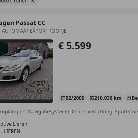
uto's tonen
agen Passat CC
4p. AUTOMAAT EXPORTKOOPJE
€ 5.599
02/2009
210.036 km
Be
tive Lieren
BL LIEREN