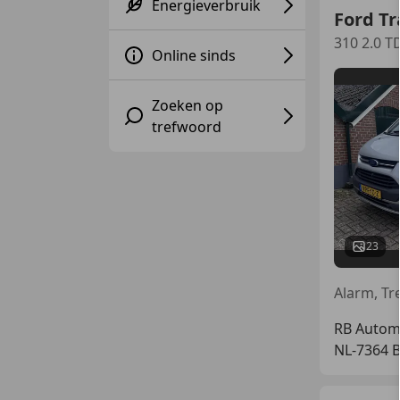
Energieverbruik
Ford T
310 2.0 T
Online sinds
Zoeken op
trefwoord
23
RB Automo
NL-7364 