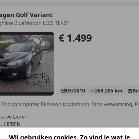
agen Golf Variant
ighline BlueMotion LEES TEKST
€ 1.499
03/2010
268.285 km
Be
tive Lieren
BL LIEREN
Wij gebruiken cookies. Zo vind je wat je