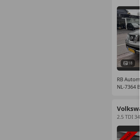
18
RB Automo
NL-7364 
Volksw
2.5 TDI 