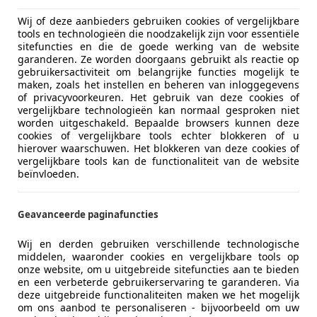
€ 3.799
Wij of deze aanbieders gebruiken cookies of vergelijkbare
tools en technologieën die noodzakelijk zijn voor essentiële
sitefuncties en die de goede werking van de website
garanderen. Ze worden doorgaans gebruikt als reactie op
gebruikersactiviteit om belangrijke functies mogelijk te
maken, zoals het instellen en beheren van inloggegevens
of privacyvoorkeuren. Het gebruik van deze cookies of
vergelijkbare technologieën kan normaal gesproken niet
worden uitgeschakeld. Bepaalde browsers kunnen deze
cookies of vergelijkbare tools echter blokkeren of u
08/2005
517.068 km
Di
hierover waarschuwen. Het blokkeren van deze cookies of
vergelijkbare tools kan de functionaliteit van de website
beïnvloeden.
tive Lieren
BL LIEREN
Geavanceerde paginafuncties
agen T5 Transporter
Wij en derden gebruiken verschillende technologische
middelen, waaronder cookies en vergelijkbare tools op
340 MHD VASTE MEENEEMPRIJS
onze website, om u uitgebreide sitefuncties aan te bieden
en een verbeterde gebruikerservaring te garanderen. Via
€ 3.299
deze uitgebreide functionaliteiten maken we het mogelijk
om ons aanbod te personaliseren - bijvoorbeeld om uw