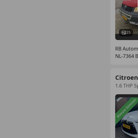
25
RB Automo
NL-7364 
Citroen
1.6 THP S