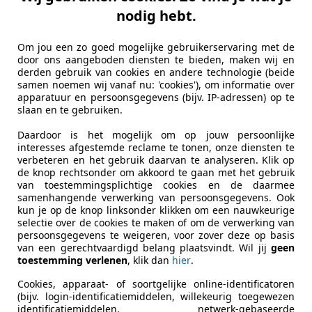
ransit Custom
nodig hebt.
DCI L2H2 Ambiente
Om jou een zo goed mogelijke gebruikerservaring met de
€ 4.899
door ons aangeboden diensten te bieden, maken wij en
derden gebruik van cookies en andere technologie (beide
samen noemen wij vanaf nu: 'cookies'), om informatie over
Excl. BTW
apparatuur en persoonsgegevens (bijv. IP-adressen) op te
slaan en te gebruiken.
Daardoor is het mogelijk om op jouw persoonlijke
interesses afgestemde reclame te tonen, onze diensten te
verbeteren en het gebruik daarvan te analyseren. Klik op
de knop rechtsonder om akkoord te gaan met het gebruik
van toestemmingsplichtige cookies en de daarmee
02/2017
243.034 km
Di
samenhangende verwerking van persoonsgegevens. Ook
kun je op de knop linksonder klikken om een nauwkeurige
selectie over de cookies te maken of om de verwerking van
persoonsgegevens te weigeren, voor zover deze op basis
van een gerechtvaardigd belang plaatsvindt. Wil jij
geen
tive Lieren
toestemming verlenen
, klik dan
hier
.
BL LIEREN
Cookies, apparaat- of soortgelijke online-identificatoren
(bijv. login-identificatiemiddelen, willekeurig toegewezen
identificatiemiddelen, netwerk-gebaseerde