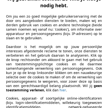
Octavia
nodig hebt.
e-TSI Sport Business , navigatie , pdc ,
Om jou een zo goed mogelijke gebruikerservaring met de
€ 14.950
door ons aangeboden diensten te bieden, maken wij en
1
derden gebruik van cookies en andere technologie (beide
samen noemen wij vanaf nu: 'cookies'), om informatie over
apparatuur en persoonsgegevens (bijv. IP-adressen) op te
slaan en te gebruiken.
Daardoor is het mogelijk om op jouw persoonlijke
interesses afgestemde reclame te tonen, onze diensten te
verbeteren en het gebruik daarvan te analyseren. Klik op
de knop rechtsonder om akkoord te gaan met het gebruik
04/2021
169.799 km
El
van toestemmingsplichtige cookies en de daarmee
samenhangende verwerking van persoonsgegevens. Ook
kun je op de knop linksonder klikken om een nauwkeurige
selectie over de cookies te maken of om de verwerking van
persoonsgegevens te weigeren, voor zover deze op basis
e Lamme B.V.
van een gerechtvaardigd belang plaatsvindt. Wil jij
geen
KS LOOSDRECHT
toestemming verlenen
, klik dan
hier
.
Cookies, apparaat- of soortgelijke online-identificatoren
(bijv. login-identificatiemiddelen, willekeurig toegewezen
agen Caddy
identificatiemiddelen, netwerk-gebaseerde