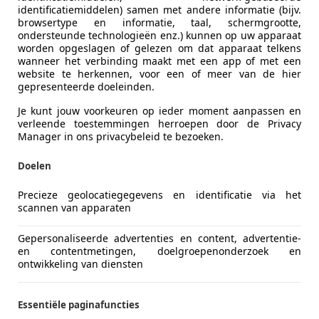
identificatiemiddelen) samen met andere informatie (bijv.
endline 7p.
browsertype en informatie, taal, schermgrootte,
ondersteunde technologieën enz.) kunnen op uw apparaat
€ 5.950
worden opgeslagen of gelezen om dat apparaat telkens
wanneer het verbinding maakt met een app of met een
website te herkennen, voor een of meer van de hier
gepresenteerde doeleinden.
Je kunt jouw voorkeuren op ieder moment aanpassen en
verleende toestemmingen herroepen door de Privacy
Manager in ons privacybeleid te bezoeken.
Doelen
05/2011
246.740 km
Be
Precieze geolocatiegegevens en identificatie via het
scannen van apparaten
e Lamme B.V.
Gepersonaliseerde advertenties en content, advertentie-
KS LOOSDRECHT
en contentmetingen, doelgroepenonderzoek en
ontwikkeling van diensten
Essentiële paginafuncties
ury 45 kWh , leer , navigatie , camera ,