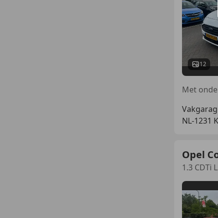
12
Vakgarag
NL-1231 
Opel C
1.3 CDTi 