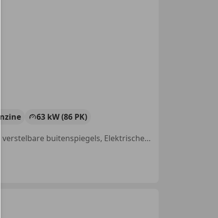
nzine
63 kW (86 PK)
Met onderhoudshistorie, Airconditioning, Schuifdeur links, Elektrisch verstelbare buitenspiegels, Elektrische ramen, Automatische klimaatregeling, Zij-airbags, CD