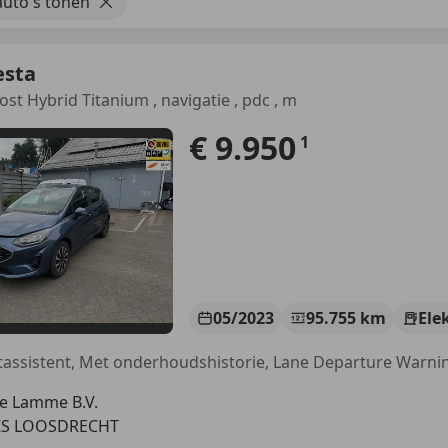
uto's tonen
esta
ost Hybrid Titanium , navigatie , pdc , m
€ 9.950
1
05/2023
95.755 km
Ele
e Lamme B.V.
KS LOOSDRECHT