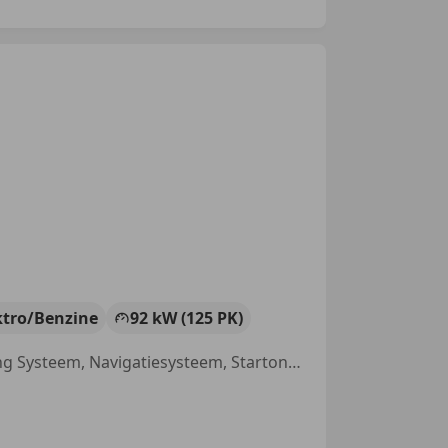
ktro/Benzine
92 kW (125 PK)
Grootlichtassistent, Met onderhoudshistorie, Lane Departure Warning Systeem, Navigatiesysteem, Startonderbreker, Emergency Brake Assist, Cruise control, Parkeerhulp achter