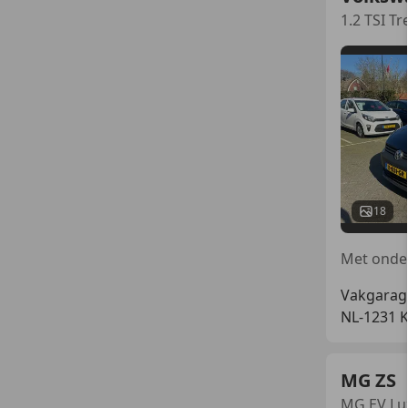
1.2 TSI Tr
18
Vakgarag
NL-1231 
MG ZS
MG EV Lux