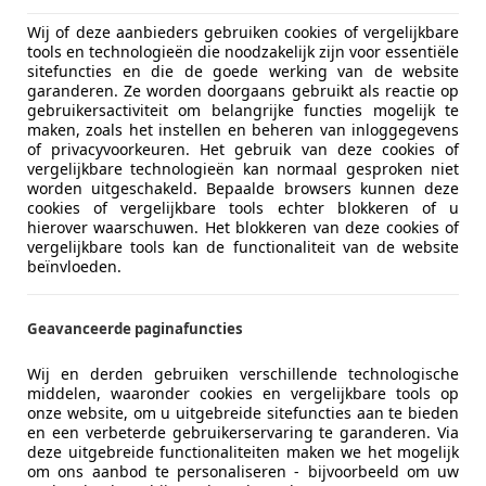
Wij of deze aanbieders gebruiken cookies of vergelijkbare
€ 13.950
1
tools en technologieën die noodzakelijk zijn voor essentiële
sitefuncties en die de goede werking van de website
garanderen. Ze worden doorgaans gebruikt als reactie op
gebruikersactiviteit om belangrijke functies mogelijk te
maken, zoals het instellen en beheren van inloggegevens
of privacyvoorkeuren. Het gebruik van deze cookies of
vergelijkbare technologieën kan normaal gesproken niet
worden uitgeschakeld. Bepaalde browsers kunnen deze
cookies of vergelijkbare tools echter blokkeren of u
hierover waarschuwen. Het blokkeren van deze cookies of
06/2021
98.756 km
Ele
vergelijkbare tools kan de functionaliteit van de website
beïnvloeden.
e Lamme B.V.
Geavanceerde paginafuncties
KS LOOSDRECHT
Wij en derden gebruiken verschillende technologische
middelen, waaronder cookies en vergelijkbare tools op
onze website, om u uitgebreide sitefuncties aan te bieden
et El Camino
en een verbeterde gebruikerservaring te garanderen. Via
deze uitgebreide functionaliteiten maken we het mogelijk
IEUW STAAT
om ons aanbod te personaliseren - bijvoorbeeld om uw