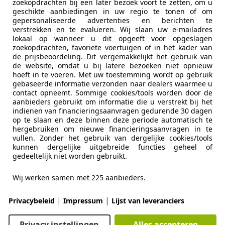
zoekopdrachten bij een later bezoek voort te zetten, om u
€ 36.950
geschikte aanbiedingen in uw regio te tonen of om
gepersonaliseerde advertenties en berichten te
verstrekken en te evalueren. Wij slaan uw e-mailadres
lokaal op wanneer u dit opgeeft voor opgeslagen
zoekopdrachten, favoriete voertuigen of in het kader van
de prijsbeoordeling. Dit vergemakkelijkt het gebruik van
de website, omdat u bij latere bezoeken niet opnieuw
hoeft in te voeren. Met uw toestemming wordt op gebruik
gebaseerde informatie verzonden naar dealers waarmee u
contact opneemt. Sommige cookies/tools worden door de
02/1968
28.011 km
Ben
aanbieders gebruikt om informatie die u verstrekt bij het
indienen van financieringsaanvragen gedurende 30 dagen
e Lamme B.V.
op te slaan en deze binnen deze periode automatisch te
KS LOOSDRECHT
hergebruiken om nieuwe financieringsaanvragen in te
vullen. Zonder het gebruik van dergelijke cookies/tools
kunnen dergelijke uitgebreide functies geheel of
gedeeltelijk niet worden gebruikt.
ansit Connect
e L2 Trend , navigatie , pdc , automaat
Wij werken samen met 225 aanbieders.
€ 8.950
|
|
Privacybeleid
Impressum
Lijst van leveranciers
Excl. BTW
Privacy instellingen
Alles accepteren