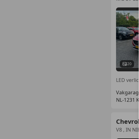
20
Vakgarag
NL-1231 
Chevrol
V8 , IN N