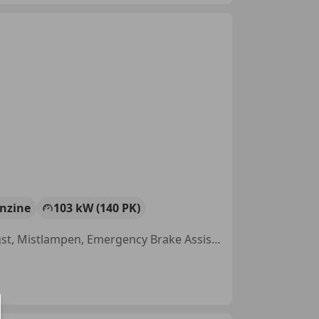
nzine
103 kW (140 PK)
Met onderhoudshistorie, Lichtmetalen velgen, Digitale radio-ontvangst, Mistlampen, Emergency Brake Assist, Bluetooth