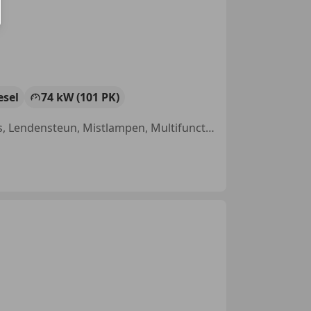
esel
74 kW (101 PK)
Met onderhoudshistorie, Parkeerhulp met camera, Schuifdeur rechts, Lendensteun, Mistlampen, Multifunctioneel stuurwiel, Parkeerhulp achter, Airconditioning