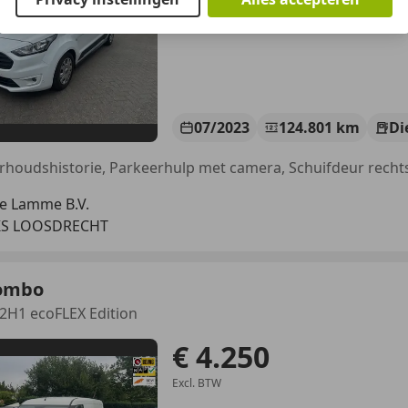
07/2023
124.801 km
Di
e Lamme B.V.
KS LOOSDRECHT
ombo
L2H1 ecoFLEX Edition
€ 4.250
Excl. BTW