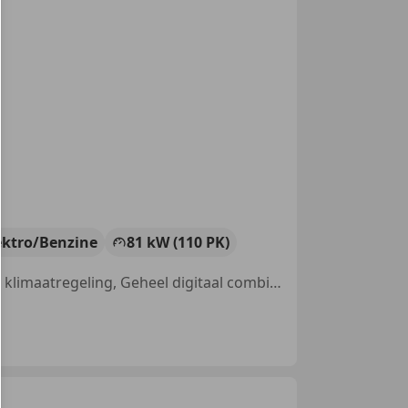
ektro/Benzine
81 kW (110 PK)
Sportstoelen, Met onderhoudshistorie, Getinte ramen, Automatische klimaatregeling, Geheel digitaal combi-instrument, Spraakbediening, Parkeerhulp achter, Lane Departure Warning Systeem