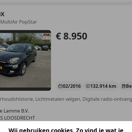
0X
 MultiAir PopStar
€ 8.950
02/2016
132.914 km
Be
e Lamme B.V.
KS LOOSDRECHT
Wij gebruiken cookies. Zo vind je wat je