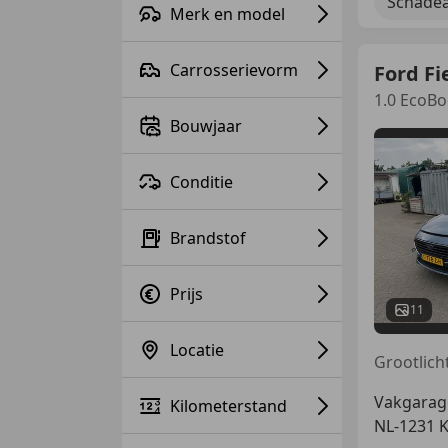
Schadea
Merk en model
Carrosserievorm
Ford Fi
1.0 EcoBo
Bouwjaar
Conditie
Brandstof
Prijs
11
Locatie
Vakgarag
Kilometerstand
NL-1231 