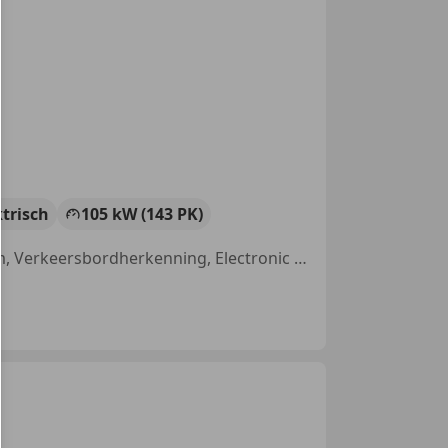
ktrisch
105 kW (143 PK)
LED verlichting, Open dak, Stoelverwarming, Navigatiesysteem, Alarm, Verkeersbordherkenning, Electronic Stability Program, Elektrische stoelverstelling