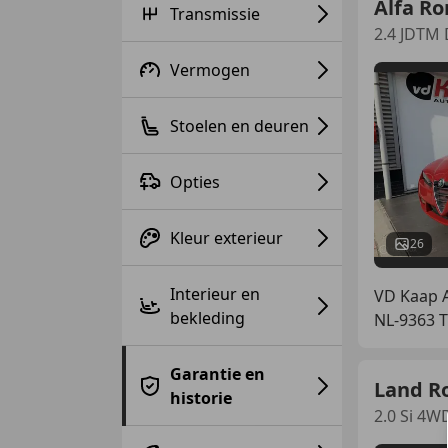
Alfa R
Transmissie
2.4 JDTM D
Vermogen
Stoelen en deuren
Opties
Kleur exterieur
26
Interieur en
VD Kaap A
bekleding
NL-9363
Garantie en
Land R
historie
2.0 Si 4W