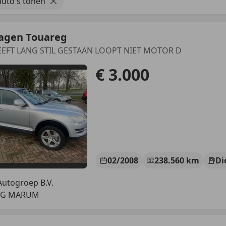
uto's tonen
agen Touareg
HEEFT LANG STIL GESTAAN LOOPT NIET MOTOR D
€ 3.000
02/2008
238.560 km
Di
utogroep B.V.
 TG MARUM