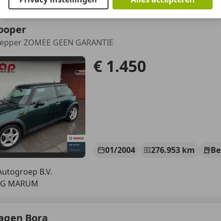
ooper
 Pepper ZOMEE GEEN GARANTIE
€ 1.450
01/2004
276.953 km
Be
utogroep B.V.
 TG MARUM
agen Bora