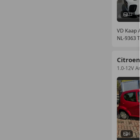
22
VD Kaap A
NL-9363
Citroen
1.0-12V 
6