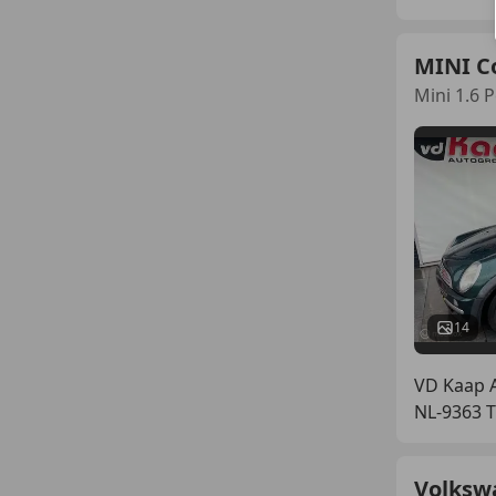
MINI C
Mini 1.6
14
VD Kaap A
NL-9363
Volksw