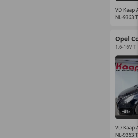
VD Kaap A
NL-9363
Opel C
1.6-16V T
17
VD Kaap A
NL-9363