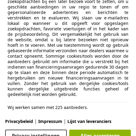
zoekopdrachten bij een later bezoek voort te zetten, om u
geschikte aanbiedingen in uw regio te tonen of om
utogroep B.V.
gepersonaliseerde advertenties en berichten te
 TG MARUM
verstrekken en te evalueren. Wij slaan uw e-mailadres
lokaal op wanneer u dit opgeeft voor opgeslagen
zoekopdrachten, favoriete voertuigen of in het kader van
de prijsbeoordeling. Dit vergemakkelijkt het gebruik van
orsa
de website, omdat u bij latere bezoeken niet opnieuw
hoeft in te voeren. Met uw toestemming wordt op gebruik
 OPC
gebaseerde informatie verzonden naar dealers waarmee u
contact opneemt. Sommige cookies/tools worden door de
€ 3.999
aanbieders gebruikt om informatie die u verstrekt bij het
indienen van financieringsaanvragen gedurende 30 dagen
op te slaan en deze binnen deze periode automatisch te
hergebruiken om nieuwe financieringsaanvragen in te
vullen. Zonder het gebruik van dergelijke cookies/tools
kunnen dergelijke uitgebreide functies geheel of
gedeeltelijk niet worden gebruikt.
Wij werken samen met 225 aanbieders.
04/2007
206.117 km
Be
|
|
Privacybeleid
Impressum
Lijst van leveranciers
utogroep B.V.
 TG MARUM
Privacy instellingen
Alles accepteren