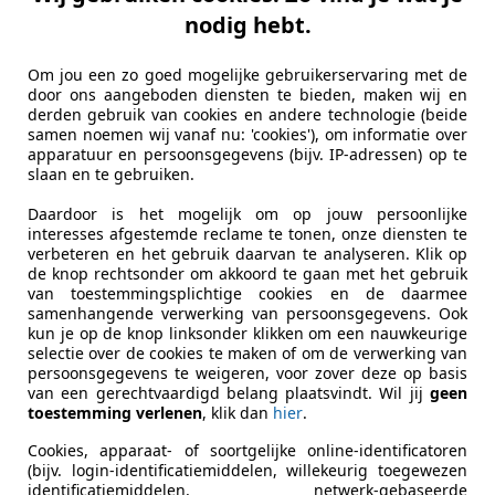
€ 3.500
nodig hebt.
Om jou een zo goed mogelijke gebruikerservaring met de
door ons aangeboden diensten te bieden, maken wij en
derden gebruik van cookies en andere technologie (beide
samen noemen wij vanaf nu: 'cookies'), om informatie over
apparatuur en persoonsgegevens (bijv. IP-adressen) op te
slaan en te gebruiken.
02/2013
173.121 km
Be
Daardoor is het mogelijk om op jouw persoonlijke
interesses afgestemde reclame te tonen, onze diensten te
utogroep B.V.
verbeteren en het gebruik daarvan te analyseren. Klik op
de knop rechtsonder om akkoord te gaan met het gebruik
 TG MARUM
van toestemmingsplichtige cookies en de daarmee
samenhangende verwerking van persoonsgegevens. Ook
kun je op de knop linksonder klikken om een nauwkeurige
t 208
selectie over de cookies te maken of om de verwerking van
persoonsgegevens te weigeren, voor zover deze op basis
ech Allure selection camera stoelverw,etc
van een gerechtvaardigd belang plaatsvindt. Wil jij
geen
toestemming verlenen
, klik dan
hier
.
€ 11.999
1
Cookies, apparaat- of soortgelijke online-identificatoren
(bijv. login-identificatiemiddelen, willekeurig toegewezen
identificatiemiddelen, netwerk-gebaseerde