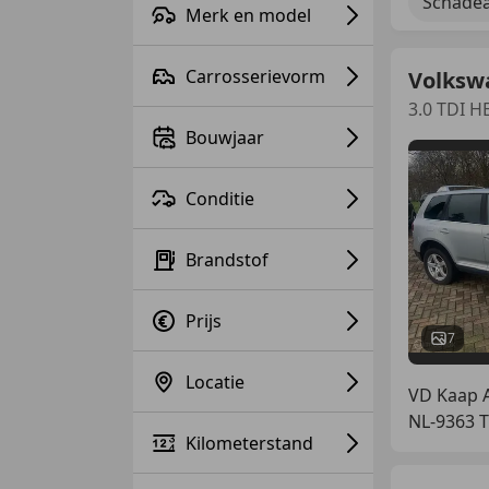
Schadea
Merk en model
Carrosserievorm
Volksw
3.0 TDI 
Bouwjaar
Conditie
Brandstof
Prijs
7
Locatie
VD Kaap A
NL-9363
Kilometerstand