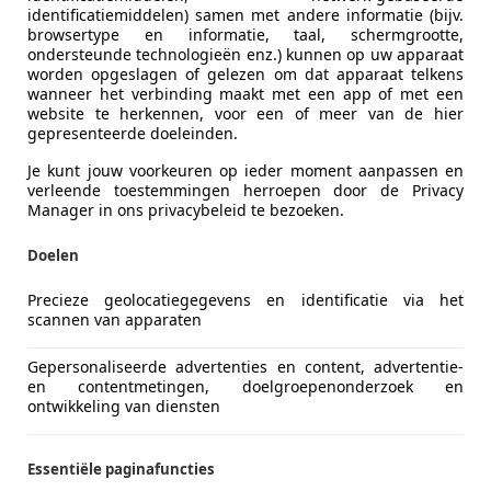
identificatiemiddelen) samen met andere informatie (bijv.
browsertype en informatie, taal, schermgrootte,
ondersteunde technologieën enz.) kunnen op uw apparaat
worden opgeslagen of gelezen om dat apparaat telkens
wanneer het verbinding maakt met een app of met een
website te herkennen, voor een of meer van de hier
04/2022
45.827 km
Ben
gepresenteerde doeleinden.
Je kunt jouw voorkeuren op ieder moment aanpassen en
utogroep B.V.
verleende toestemmingen herroepen door de Privacy
 TG MARUM
Manager in ons privacybeleid te bezoeken.
Doelen
 C1
Precieze geolocatiegegevens en identificatie via het
tion
scannen van apparaten
€ 3.850
Gepersonaliseerde advertenties en content, advertentie-
en contentmetingen, doelgroepenonderzoek en
ontwikkeling van diensten
Essentiële paginafuncties