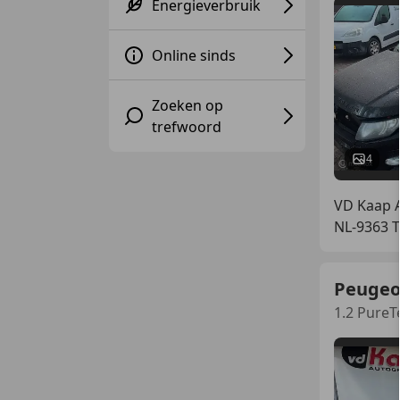
Energieverbruik
Online sinds
Zoeken op
trefwoord
4
VD Kaap A
NL-9363
Peugeo
1.2 PureT