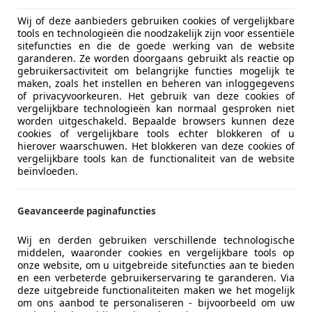
Wij of deze aanbieders gebruiken cookies of vergelijkbare
tools en technologieën die noodzakelijk zijn voor essentiële
03/2013
159.295 km
Be
sitefuncties en die de goede werking van de website
garanderen. Ze worden doorgaans gebruikt als reactie op
utogroep B.V.
gebruikersactiviteit om belangrijke functies mogelijk te
maken, zoals het instellen en beheren van inloggegevens
 TG MARUM
of privacyvoorkeuren. Het gebruik van deze cookies of
vergelijkbare technologieën kan normaal gesproken niet
worden uitgeschakeld. Bepaalde browsers kunnen deze
 C1
cookies of vergelijkbare tools echter blokkeren of u
hierover waarschuwen. Het blokkeren van deze cookies of
Ambiance
vergelijkbare tools kan de functionaliteit van de website
beïnvloeden.
€ 1.450
Geavanceerde paginafuncties
Wij en derden gebruiken verschillende technologische
middelen, waaronder cookies en vergelijkbare tools op
onze website, om u uitgebreide sitefuncties aan te bieden
en een verbeterde gebruikerservaring te garanderen. Via
deze uitgebreide functionaliteiten maken we het mogelijk
om ons aanbod te personaliseren - bijvoorbeeld om uw
10/2010
237.424 km
Be