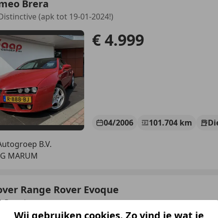
omeo Brera
istinctive (apk tot 19-01-2024!)
€ 4.999
04/2006
101.704 km
Di
utogroep B.V.
 TG MARUM
over Range Rover Evoque
D Prestige
Wij gebruiken cookies. Zo vind je wat je