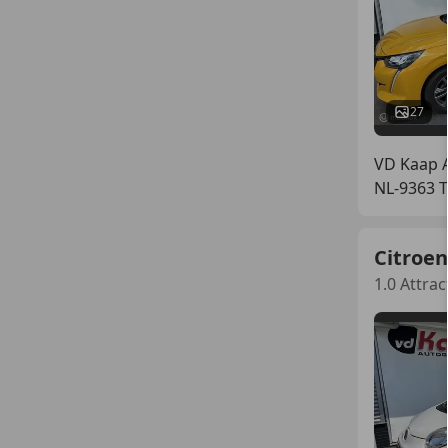
27
VD Kaap A
NL-9363
Citroen
1.0 Attrac