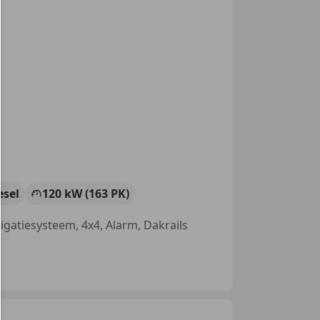
esel
120 kW (163 PK)
igatiesysteem, 4x4, Alarm, Dakrails