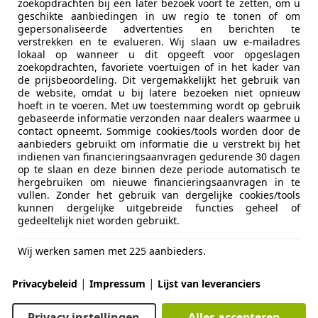
zoekopdrachten bij een later bezoek voort te zetten, om u
geschikte aanbiedingen in uw regio te tonen of om
gepersonaliseerde advertenties en berichten te
verstrekken en te evalueren. Wij slaan uw e-mailadres
lokaal op wanneer u dit opgeeft voor opgeslagen
zoekopdrachten, favoriete voertuigen of in het kader van
de prijsbeoordeling. Dit vergemakkelijkt het gebruik van
de website, omdat u bij latere bezoeken niet opnieuw
hoeft in te voeren. Met uw toestemming wordt op gebruik
05/2006
369.446 km
Be
gebaseerde informatie verzonden naar dealers waarmee u
contact opneemt. Sommige cookies/tools worden door de
aanbieders gebruikt om informatie die u verstrekt bij het
SB MIJDRECHT
indienen van financieringsaanvragen gedurende 30 dagen
op te slaan en deze binnen deze periode automatisch te
hergebruiken om nieuwe financieringsaanvragen in te
vullen. Zonder het gebruik van dergelijke cookies/tools
es-Benz B 170
kunnen dergelijke uitgebreide functies geheel of
gedeeltelijk niet worden gebruikt.
t (storing)
€ 950
Wij werken samen met 225 aanbieders.
|
|
Privacybeleid
Impressum
Lijst van leveranciers
Privacy instellingen
Alles accepteren