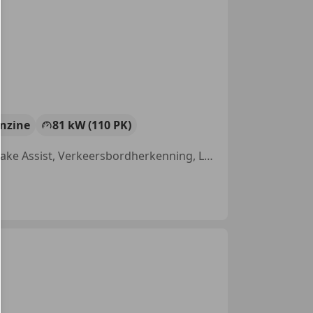
nzine
81 kW (110 PK)
Parkeerhulp achter, Lane Departure Warning Systeem, Emergency Brake Assist, Verkeersbordherkenning, Lendensteun, Digitale radio-ontvangst, Lichtmetalen velgen, LED dagrijverlichting