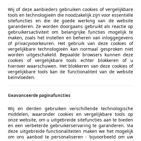
€ 5.450
Wij of deze aanbieders gebruiken cookies of vergelijkbare
tools en technologieën die noodzakelijk zijn voor essentiële
sitefuncties en die de goede werking van de website
garanderen. Ze worden doorgaans gebruikt als reactie op
gebruikersactiviteit om belangrijke functies mogelijk te
maken, zoals het instellen en beheren van inloggegevens
of privacyvoorkeuren. Het gebruik van deze cookies of
vergelijkbare technologieën kan normaal gesproken niet
worden uitgeschakeld. Bepaalde browsers kunnen deze
06/2018
155.305 km
Be
cookies of vergelijkbare tools echter blokkeren of u
hierover waarschuwen. Het blokkeren van deze cookies of
vergelijkbare tools kan de functionaliteit van de website
beïnvloeden.
 Cars
-3641 SB MIJDRECHT
Geavanceerde paginafuncties
Wij en derden gebruiken verschillende technologische
 Berlingo
middelen, waaronder cookies en vergelijkbare tools op
onze website, om u uitgebreide sitefuncties aan te bieden
-TR
en een verbeterde gebruikerservaring te garanderen. Via
deze uitgebreide functionaliteiten maken we het mogelijk
€ 800
om ons aanbod te personaliseren - bijvoorbeeld om uw