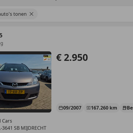
uto's tonen
5
ng
€ 2.950
09/2007
167.260 km
Be
 Cars
-3641 SB MIJDRECHT