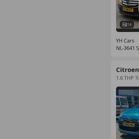
14
YH Cars
NL-3641 
Citroen
1.6 THP T