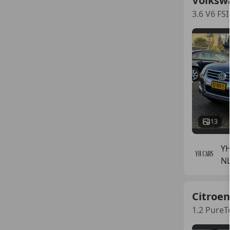
Volksw
3.6 V6 FSI
13
YH
NL
Citroen
1.2 PureT