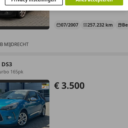
07/2007
257.232 km
Be
SB MIJDRECHT
 DS3
urbo 165pk
€ 3.500