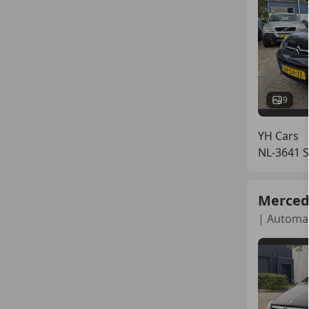
9
YH Cars
NL-3641 
Merced
| Automaa