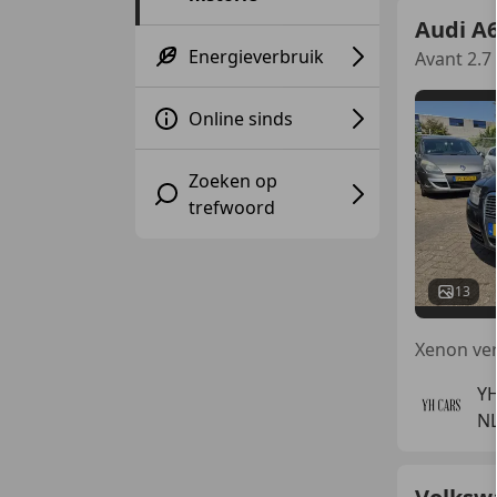
Audi A
Energieverbruik
Avant 2.7
Online sinds
Zoeken op
trefwoord
13
Xenon ver
YH
NL