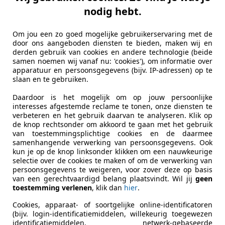
nodig hebt.
6
 TDI quattro Pro Line
Om jou een zo goed mogelijke gebruikerservaring met de
door ons aangeboden diensten te bieden, maken wij en
€ 2.450
derden gebruik van cookies en andere technologie (beide
samen noemen wij vanaf nu: 'cookies'), om informatie over
apparatuur en persoonsgegevens (bijv. IP-adressen) op te
slaan en te gebruiken.
Daardoor is het mogelijk om op jouw persoonlijke
interesses afgestemde reclame te tonen, onze diensten te
verbeteren en het gebruik daarvan te analyseren. Klik op
de knop rechtsonder om akkoord te gaan met het gebruik
van toestemmingsplichtige cookies en de daarmee
03/2008
447.300 km
Di
samenhangende verwerking van persoonsgegevens. Ook
kun je op de knop linksonder klikken om een nauwkeurige
lichting, Parkeerhulp voor, Sportonderstel, Lichtsensor, Nav
selectie over de cookies te maken of om de verwerking van
persoonsgegevens te weigeren, voor zover deze op basis
 Cars
van een gerechtvaardigd belang plaatsvindt. Wil jij
geen
toestemming verlenen
, klik dan
hier
.
-3641 SB MIJDRECHT
Cookies, apparaat- of soortgelijke online-identificatoren
(bijv. login-identificatiemiddelen, willekeurig toegewezen
identificatiemiddelen, netwerk-gebaseerde