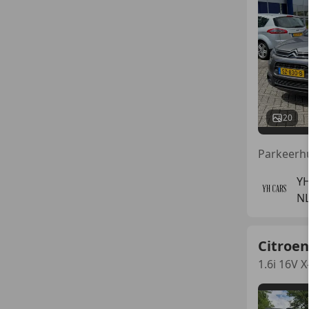
20
YH
NL
Citroen
1.6i 16V X