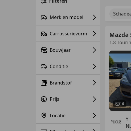
Filteren
Schadea
Merk en model
Carrosserievorm
Mazda 
1.8 Touri
Bouwjaar
Conditie
Brandstof
Prijs
16
Locatie
YH
NL