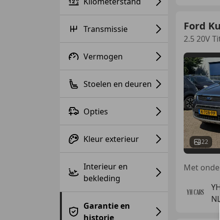
Kilometerstand
Ford K
Transmissie
2.5 20V T
Vermogen
Stoelen en deuren
Opties
Kleur exterieur
22
Interieur en
bekleding
YH
NL
Garantie en
historie