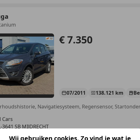
uga
itanium
€ 7.350
07/2011
138.121 km
Be
 Cars
-3641 SB MIJDRECHT
Wij gebruiken cookies. Zo vind je wat je