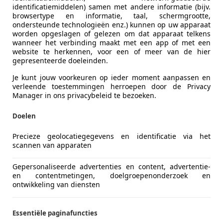
agen Touareg
identificatiemiddelen) samen met andere informatie (bijv.
 Highline+
browsertype en informatie, taal, schermgrootte,
ondersteunde technologieën enz.) kunnen op uw apparaat
€ 5.350
worden opgeslagen of gelezen om dat apparaat telkens
wanneer het verbinding maakt met een app of met een
website te herkennen, voor een of meer van de hier
gepresenteerde doeleinden.
Je kunt jouw voorkeuren op ieder moment aanpassen en
verleende toestemmingen herroepen door de Privacy
Manager in ons privacybeleid te bezoeken.
Doelen
06/2009
278.215 km
Be
Precieze geolocatiegegevens en identificatie via het
 Cars
scannen van apparaten
-3641 SB MIJDRECHT
Gepersonaliseerde advertenties en content, advertentie-
en contentmetingen, doelgroepenonderzoek en
ontwikkeling van diensten
 C4 Cactus
ech Business
Essentiële paginafuncties