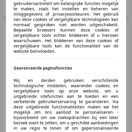
gebruikersactiviteit om belangrijke functies mogelijk
Auto Oostdijk
te maken, zoals het instellen en beheren van
NL-2681 RV MONSTER
inloggegevens of privacyvoorkeuren. Het gebruik
van deze cookies of vergelijkbare technologieën kan
normaal gesproken niet worden uitgeschakeld.
Ford Transit Custom
E-
Bepaalde browsers kunnen deze cookies of
Transit 340 L2H1 Trend 71 kWh
vergelijkbare tools echter blokkeren of u hierover
2x Schuifdeur Trek
waarschuwen. Het blokkeren van deze cookies of
vergelijkbare tools kan de functionaliteit van de
website beïnvloeden.
€ 37.951
Excl. BTW
Geavanceerde paginafuncties
Wij en derden gebruiken verschillende
technologische middelen, waaronder cookies en
04/2026
10 km
Elektrisch
100 kW (136 PK)
vergelijkbare tools op onze website, om u
Warmtepomp, Schuifdeur rechts, Regensensor, Electronic Stability Program, Alarm, Trekhaak, Voorruitverwarming, LED verlichting
uitgebreide sitefuncties aan te bieden en een
verbeterde gebruikerservaring te garanderen. Via
deze uitgebreide functionaliteiten maken we het
mogelijk om ons aanbod te personaliseren -
bijvoorbeeld om uw zoekopdrachten bij een later
Auto Oostdijk
bezoek voort te zetten, om u geschikte aanbiedingen
NL-2681 RV MONSTER
in uw regio te tonen of om gepersonaliseerde