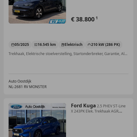
€ 38.800
1
05/2025
16.545 km
Elektrisch
210 kW (286 PK)
Trekhaak, Elektrische stoelverstelling, Startonderbreker, Garantie, Alarm, Airbag bestuurder, Bochtverlichting, Stuurwielverwarming
Auto Oostdijk
NL-2681 RV MONSTER
Ford Kuga
2.5 PHEV ST-Line
X 243PK Elek. Trekhaak AGR
Stoele