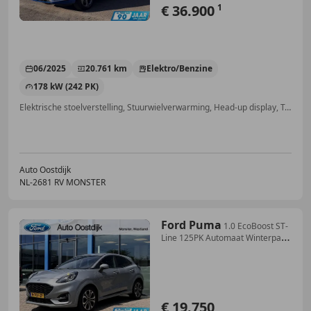
€ 36.900
1
06/2025
20.761 km
Elektro/Benzine
178 kW (242 PK)
Elektrische stoelverstelling, Stuurwielverwarming, Head-up display, Trekhaak, Elektrische achterklep, Alarm, Adaptieve Cruise Control, Bochtverlichting
Auto Oostdijk
NL-2681 RV MONSTER
Ford Puma
1.0 EcoBoost ST-
Line 125PK Automaat Winterpack
Ada
€ 19.750