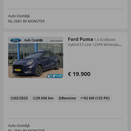
Auto Oostdijk
NL-2681 RV MONSTER
Ford Puma
1.0 EcoBoost
Hybrid ST-Line 125PK Winterpack
Cruis
€ 19.900
02/2023
29.506 km
Benzine
92 kW (125 PK)
Auto Oostdijk
NL-2681 RV MONSTER