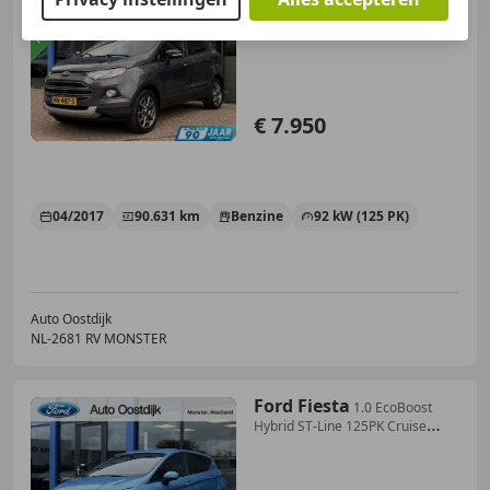
Titanium 125PK !!Nieuwe
Distributieri
€ 7.950
04/2017
90.631 km
Benzine
92 kW (125 PK)
Auto Oostdijk
NL-2681 RV MONSTER
Ford Fiesta
1.0 EcoBoost
Hybrid ST-Line 125PK Cruise
Carplay-N