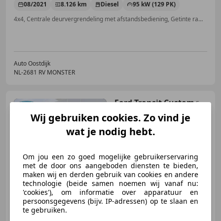
08/2021
8.126 km
Diesel
95 kW (129 PK)
4x4, Centrale deurvergrendeling met afstandsbediening, Getinte ramen, Cruise control, Voorruitverwarming, Garantie, Trekhaak, Airbag bestuurder
Auto Oostdijk
NL-2681 RV MONSTER
Ford Transit Custom
E-
Transit 340 L2H1 Sport 71 kWh
Wij gebruiken cookies. Zo vind je
218PK 2x Schuifdeu
wat je nodig hebt.
€ 43.901
Om jou een zo goed mogelijke gebruikerservaring
Excl. BTW
met de door ons aangeboden diensten te bieden,
maken wij en derden gebruik van cookies en andere
technologie (beide samen noemen wij vanaf nu:
'cookies'), om informatie over apparatuur en
persoonsgegevens (bijv. IP-adressen) op te slaan en
04/2026
10 km
Elektrisch
160 kW (218 PK)
te gebruiken.
Schuifdeur rechts, Lichtmetalen velgen, Alarm, Elektrisch verstelbare buitenspiegels, Lane Departure Warning Systeem, Stuurwielverwarming, Elektrische stoelverstelling, Spoiler