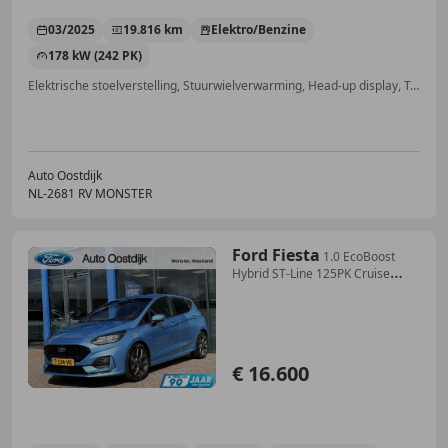
03/2025
19.816 km
Elektro/Benzine
178 kW (242 PK)
Elektrische stoelverstelling, Stuurwielverwarming, Head-up display, Trekhaak, Elektrische achterklep, Alarm, Adaptieve Cruise Control, Bochtverlichting
Auto Oostdijk
NL-2681 RV MONSTER
Ford Fiesta
1.0 EcoBoost
Hybrid ST-Line 125PK Cruise
Carplay-N
€ 16.600