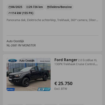
06/2025
29.726 km
Elektro/Benzine
114 kW (155 PK)
Panorama dak, Elektrische achterklep, Trekhaak, 360° camera, Sfeerverlichting, Alarm, Stuurwielverwarming, Open dak
Auto Oostdijk
NL-2681 RV MONSTER
Ford Ranger
2.0 EcoBlue XL
130PK Trekhaak Cruise Control
Airco
€ 25.750
Excl. BTW