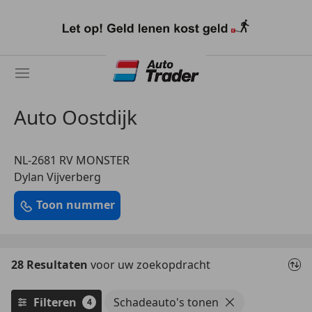
Ga
naar
hoofdinhoud
Auto Oostdijk
NL-2681 RV MONSTER
Dylan Vijverberg
Toon nummer
28 Resultaten
voor uw zoekopdracht
Filteren
Schadeauto's tonen
4