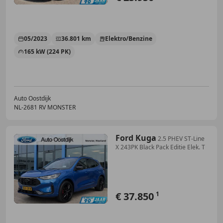
05/2023
36.801 km
Elektro/Benzine
165 kW (224 PK)
Auto Oostdijk
NL-2681 RV MONSTER
Ford Kuga
2.5 PHEV ST-Line
X 243PK Black Pack Editie Elek. T
€ 37.850
1