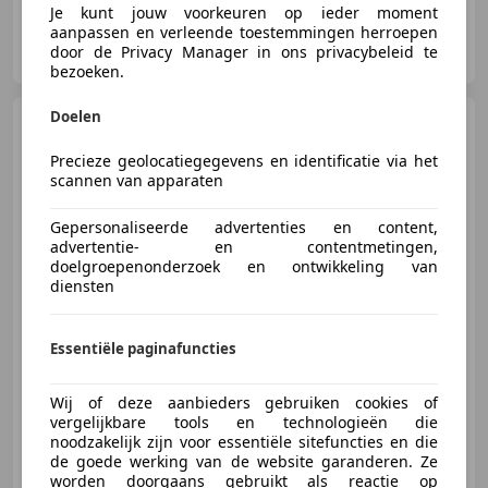
Je kunt jouw voorkeuren op ieder moment
aanpassen en verleende toestemmingen herroepen
Auto Oostdijk
door de Privacy Manager in ons privacybeleid te
NL-2681 RV MONSTER
bezoeken.
Doelen
Ford Ranger
2.3 Double Cab
PHEV Wildtrak Automaat 280PK
Precieze geolocatiegegevens en identificatie via het
EX. BT
scannen van apparaten
Gepersonaliseerde advertenties en content,
€ 50.388
advertentie- en contentmetingen,
Excl. BTW
doelgroepenonderzoek en ontwikkeling van
diensten
06/2025
7.550 km
Elektro/Benzine
Essentiële paginafuncties
205 kW (279 PK)
Wij of deze aanbieders gebruiken cookies of
LED verlichting, Elektrische stoelverstelling, 4x4, Trekhaak, Getinte ramen, Voorruitverwarming, Lederen stuurwiel, Garantie
vergelijkbare tools en technologieën die
noodzakelijk zijn voor essentiële sitefuncties en die
de goede werking van de website garanderen. Ze
worden doorgaans gebruikt als reactie op