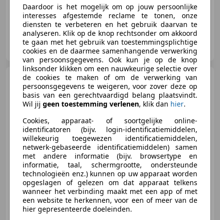
Daardoor is het mogelijk om op jouw persoonlijke
interesses afgestemde reclame te tonen, onze
diensten te verbeteren en het gebruik daarvan te
analyseren. Klik op de knop rechtsonder om akkoord
Auto Oostdijk
te gaan met het gebruik van toestemmingsplichtige
NL-2681 RV MONSTER
cookies en de daarmee samenhangende verwerking
van persoonsgegevens. Ook kun je op de knop
linksonder klikken om een nauwkeurige selectie over
de cookies te maken of om de verwerking van
Ford Transit Custom
E-
persoonsgegevens te weigeren, voor zover deze op
Transit 340 L2H1 Limited 71 kWh
basis van een gerechtvaardigd belang plaatsvindt.
218PK 2x Schuifd
Wil jij
geen toestemming verlenen
, klik dan
hier
.
Cookies, apparaat- of soortgelijke online-
€ 41.901
identificatoren (bijv. login-identificatiemiddelen,
willekeurig toegewezen identificatiemiddelen,
Excl. BTW
netwerk-gebaseerde identificatiemiddelen) samen
met andere informatie (bijv. browsertype en
informatie, taal, schermgrootte, ondersteunde
technologieën enz.) kunnen op uw apparaat worden
04/2026
13 km
Elektrisch
160 kW (218 PK)
opgeslagen of gelezen om dat apparaat telkens
wanneer het verbinding maakt met een app of met
Schuifdeur rechts, Trekhaak, 360° camera, Alarm, Lichtmetalen velgen, Lane Departure Warning Systeem, Elektrisch verstelbare buitenspiegels, Lendensteun
een website te herkennen, voor een of meer van de
hier gepresenteerde doeleinden.