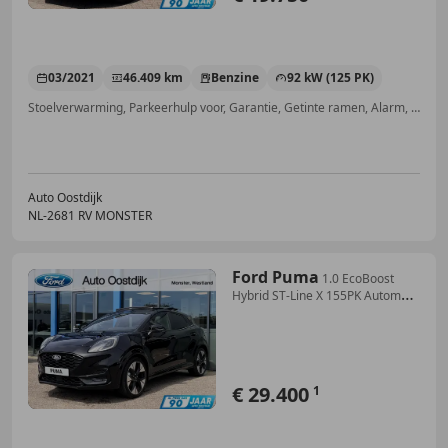
03/2021
46.409 km
Benzine
92 kW (125 PK)
Stoelverwarming, Parkeerhulp voor, Garantie, Getinte ramen, Alarm, Stuurwielverwarming, Schakelflippers, Dodehoekdetectie
Auto Oostdijk
NL-2681 RV MONSTER
Ford Puma
1.0 EcoBoost
Hybrid ST-Line X 155PK Automaat
Afn.
€ 29.400
1