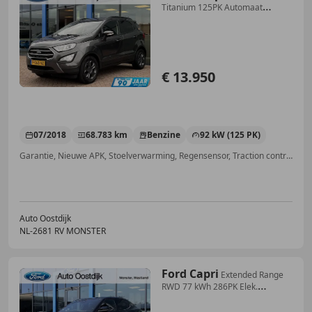
Titanium 125PK Automaat
Winterpack Na
€ 13.950
07/2018
68.783 km
Benzine
92 kW (125 PK)
Garantie, Nieuwe APK, Stoelverwarming, Regensensor, Traction control, Voorruitverwarming, Lichtmetalen velgen, USB
Auto Oostdijk
NL-2681 RV MONSTER
Ford Capri
Extended Range
RWD 77 kWh 286PK Elek.
Trekhaak Ada