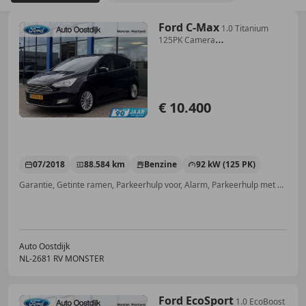
Ford C-Max
1.0 Titanium
125PK Camera
Voorruitverwarming Carpl
€ 10.400
07/2018
88.584 km
Benzine
92 kW (125 PK)
Garantie, Getinte ramen, Parkeerhulp voor, Alarm, Parkeerhulp met camera, Regensensor, Parkeerhulp achter, Apple CarPlay
Auto Oostdijk
NL-2681 RV MONSTER
Ford EcoSport
1.0 EcoBoost