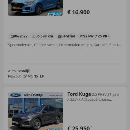
€ 16.900
06/2022
35.598 km
Benzine
92 kW (125 PK)
Sportonderstel, Getinte ramen, Lichtmetalen velgen, Garantie, Sportstoelen, Alarm, Emergency Brake Assist, Android Auto
Auto Oostdijk
NL-2681 RV MONSTER
Ford Kuga
2.5 PHEV ST-Line
X 225PK Adaptieve Cruise
Stoel/Vo
€ 25.950
1