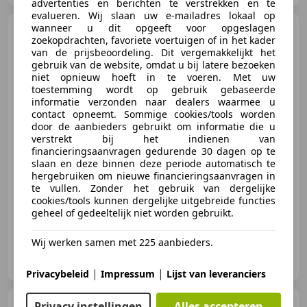
advertenties en berichten te verstrekken en te
evalueren. Wij slaan uw e-mailadres lokaal op
wanneer u dit opgeeft voor opgeslagen
Ford Transit Courier
E-
zoekopdrachten, favoriete voertuigen of in het kader
Transit Trend 44 kWh 136PK 2x
van de prijsbeoordeling. Dit vergemakkelijkt het
Schuifdeur Camera
gebruik van de website, omdat u bij latere bezoeken
niet opnieuw hoeft in te voeren. Met uw
toestemming wordt op gebruik gebaseerde
€ 25.751
informatie verzonden naar dealers waarmee u
contact opneemt. Sommige cookies/tools worden
Excl. BTW
door de aanbieders gebruikt om informatie die u
verstrekt bij het indienen van
financieringsaanvragen gedurende 30 dagen op te
slaan en deze binnen deze periode automatisch te
06/2026
15 km
Elektrisch
100 kW (136 PK)
hergebruiken om nieuwe financieringsaanvragen in
te vullen. Zonder het gebruik van dergelijke
Schuifdeur rechts, Parkeerhulp voor, LED verlichting, Alarm, Voorruitverwarming, Bandenspanningscontrole, Airconditioning, Centrale vergrendeling
cookies/tools kunnen dergelijke uitgebreide functies
geheel of gedeeltelijk niet worden gebruikt.
Wij werken samen met 225 aanbieders.
Auto Oostdijk
NL-2681 RV MONSTER
|
|
Privacybeleid
Impressum
Lijst van leveranciers
Ford EcoSport
Privacy instellingen
Alles accepteren
1.0 EcoBoost