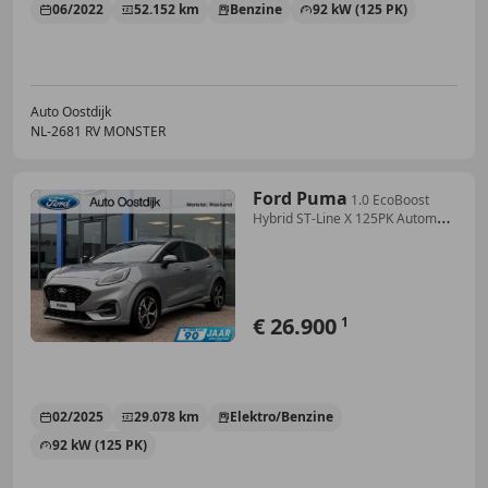
06/2022
52.152 km
Benzine
92 kW (125 PK)
Auto Oostdijk
NL-2681 RV MONSTER
Ford Puma
1.0 EcoBoost
Hybrid ST-Line X 125PK Automaat
Trekh
€ 26.900
1
02/2025
29.078 km
Elektro/Benzine
92 kW (125 PK)