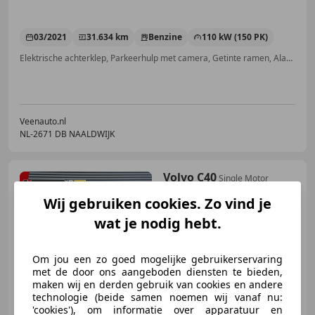
03/2021
31.634 km
Benzine
110 kW (150 PK)
Elektrische achterklep, Parkeerhulp met camera, Getinte ramen, Alarm, Stuurwielverwarming, Geheel digitaal combi-instrument, Adaptieve Cruise Control, Navigatiesysteem
Veenauto.nl
NL-2671 DB NAALDWIJK
Volvo C40
Single Motor
Extended Range 82 kWh
Wij gebruiken cookies. Zo vind je
Pano/Trekhaak
wat je nodig hebt.
€ 39.945
1
Om jou een zo goed mogelijke gebruikerservaring
met de door ons aangeboden diensten te bieden,
maken wij en derden gebruik van cookies en andere
technologie (beide samen noemen wij vanaf nu:
'cookies'), om informatie over apparatuur en