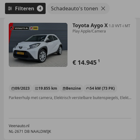
Filteren
Schadeauto's tonen
4
Toyota Aygo X
1.0 VVT-i MT
Play Apple/Camera
€ 14.945
1
09/2023
19.855 km
Benzine
54 kW (73 PK)
Parkeerhulp met camera, Elektrisch verstelbare buitenspiegels, Elektrische ramen, Alarm, Airconditioning, Lederen stuurwiel, Android Auto, Lane Departure Warning Systeem
Veenauto.nl
NL-2671 DB NAALDWIJK