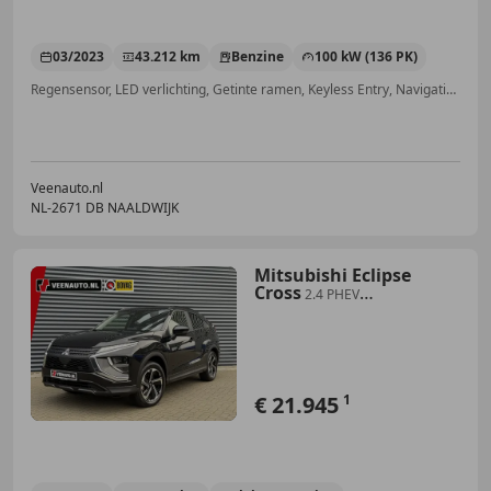
03/2023
43.212 km
Benzine
100 kW (136 PK)
Regensensor, LED verlichting, Getinte ramen, Keyless Entry, Navigatiesysteem, Radio, Electronic Stability Program, Cruise control
Veenauto.nl
NL-2671 DB NAALDWIJK
Mitsubishi Eclipse
Cross
2.4 PHEV
Camera/Apple/Android
€ 21.945
1