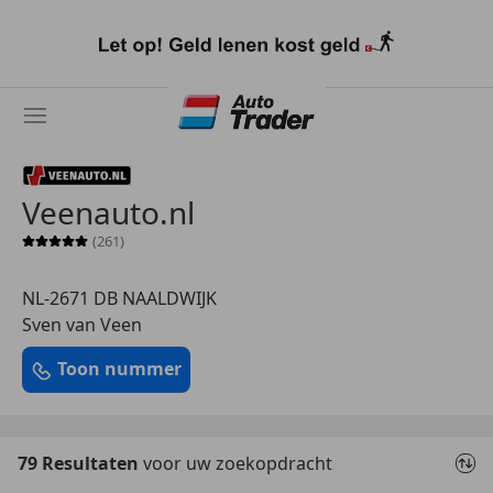
Ga
naar
hoofdinhoud
Veenauto.nl
(261)
Sterrenbeoordeling 5 van 5
NL-2671 DB NAALDWIJK
Sven van Veen
Toon nummer
79 Resultaten
voor uw zoekopdracht