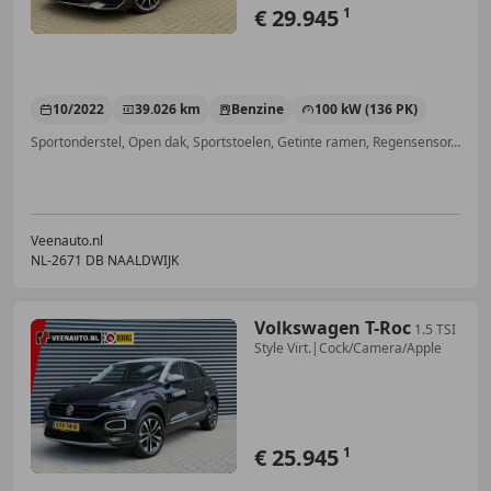
€ 29.945
1
10/2022
39.026 km
Benzine
100 kW (136 PK)
Sportonderstel, Open dak, Sportstoelen, Getinte ramen, Regensensor, Apple CarPlay, Grootlichtassistent, Android Auto
Veenauto.nl
NL-2671 DB NAALDWIJK
Volkswagen T-Roc
1.5 TSI
Style Virt.|Cock/Camera/Apple
€ 25.945
1