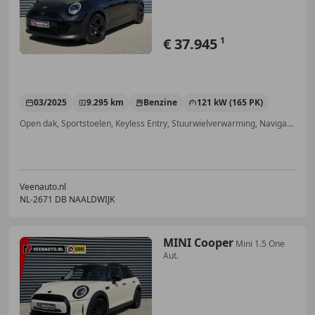
€ 37.945
1
03/2025
9.295 km
Benzine
121 kW (165 PK)
Open dak, Sportstoelen, Keyless Entry, Stuurwielverwarming, Navigatiesysteem, Sfeerverlichting, Wind deflector, Inductieladen voor smartphones
Veenauto.nl
NL-2671 DB NAALDWIJK
MINI Cooper
Mini 1.5 One
Aut.