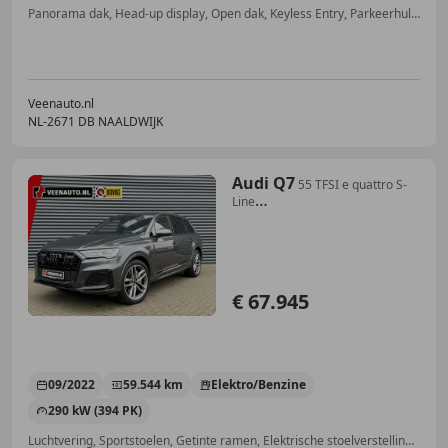
Panorama dak, Head-up display, Open dak, Keyless Entry, Parkeerhulp met camera, Navigatiesysteem, LED verlichting, Getinte ramen
Veenauto.nl
NL-2671 DB NAALDWIJK
Audi Q7
55 TFSI e quattro S-
Line
Pano/B&O/Trekhaak/360cam/
€ 67.945
09/2022
59.544 km
Elektro/Benzine
290 kW (394 PK)
Luchtvering, Sportstoelen, Getinte ramen, Elektrische stoelverstelling, Head-up display, Met onderhoudshistorie, Stuurwielverwarming, Digitale radio-ontvangst