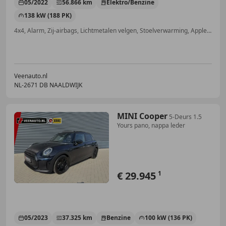
05/2022
56.866 km
Elektro/Benzine
138 kW (188 PK)
4x4, Alarm, Zij-airbags, Lichtmetalen velgen, Stoelverwarming, Apple CarPlay, Getinte ramen, Keyless Entry
Veenauto.nl
NL-2671 DB NAALDWIJK
MINI Cooper
5-Deurs 1.5
Yours pano, nappa leder
€ 29.945
1
05/2023
37.325 km
Benzine
100 kW (136 PK)