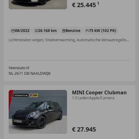
€ 25.445
1
08/2022
26.168 km
Benzine
75 kW (102 PK)
Lichtmetalen velgen, Stoelverwarming, Automatische klimaatregeling, Keyless Entry, LED verlichting, Getinte ramen, Navigatiesysteem, Apple CarPlay
Veenauto.nl
NL-2671 DB NAALDWIJK
MINI Cooper Clubman
1.5 Leder/Apple/Camera
€ 27.945