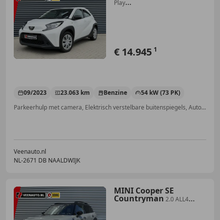
Play
Camera/Appple/Android/Stoelwarm/
€ 14.945
1
09/2023
23.063 km
Benzine
54 kW (73 PK)
Parkeerhulp met camera, Elektrisch verstelbare buitenspiegels, Automatische klimaatregeling, Stoelverwarming, Alarm, Android Auto, Lederen stuurwiel, Lane Departure Warning Systeem
Veenauto.nl
NL-2671 DB NAALDWIJK
MINI Cooper SE
Countryman
2.0 ALL4
Camera/Leder/Apple/Elec stoel