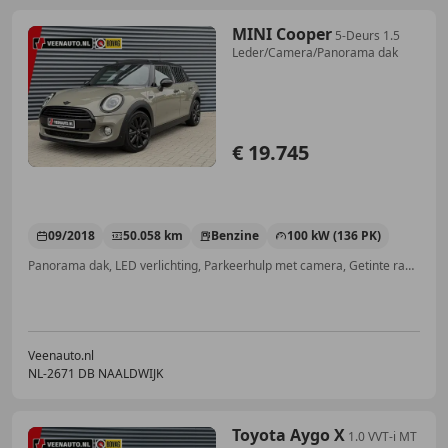
MINI Cooper
5-Deurs 1.5
Leder/Camera/Panorama dak
€ 19.745
09/2018
50.058 km
Benzine
100 kW (136 PK)
Panorama dak, LED verlichting, Parkeerhulp met camera, Getinte ramen, Lichtmetalen velgen, Alarm, Open dak, Stoelverwarming
Veenauto.nl
NL-2671 DB NAALDWIJK
Toyota Aygo X
1.0 VVT-i MT