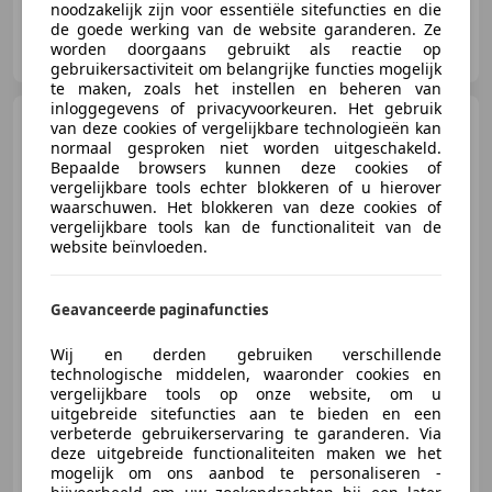
noodzakelijk zijn voor essentiële sitefuncties en die
de goede werking van de website garanderen. Ze
Veenauto.nl
worden doorgaans gebruikt als reactie op
NL-2671 DB NAALDWIJK
gebruikersactiviteit om belangrijke functies mogelijk
te maken, zoals het instellen en beheren van
inloggegevens of privacyvoorkeuren. Het gebruik
BMW X1
sDrive20i M-Sport
van deze cookies of vergelijkbare technologieën kan
Pano/Leder/H&K
normaal gesproken niet worden uitgeschakeld.
Bepaalde browsers kunnen deze cookies of
vergelijkbare tools echter blokkeren of u hierover
waarschuwen. Het blokkeren van deze cookies of
vergelijkbare tools kan de functionaliteit van de
website beïnvloeden.
€ 48.445
1
Geavanceerde paginafuncties
03/2024
16.147 km
Benzine
125 kW (170 PK)
Wij en derden gebruiken verschillende
technologische middelen, waaronder cookies en
Elektrische stoelverstelling, Panorama dak, Massagestoelen, Elektrische achterklep, Spoiler, Head-up display, Android Auto, Bandenspanningscontrole
vergelijkbare tools op onze website, om u
uitgebreide sitefuncties aan te bieden en een
verbeterde gebruikerservaring te garanderen. Via
deze uitgebreide functionaliteiten maken we het
mogelijk om ons aanbod te personaliseren -
Veenauto.nl