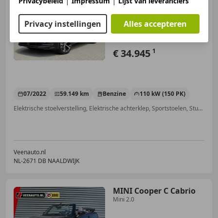
|
|
Privacybeleid
Impressum
Lijst van leveranciers
PERSOONS Trekhaak/Beats
Audio/Apple
Privacy instellingen
Alles accepteren
€ 34.945
1
07/2022
59.149 km
Benzine
110 kW (150 PK)
Elektrische stoelverstelling, Elektrische achterklep, Sportstoelen, Stuurwielverwarming, Bochtverlichting, Verwarming zetels achter, Spoiler, Getinte ramen
Veenauto.nl
NL-2671 DB NAALDWIJK
MINI Cooper C Cabrio
Mini 2.0