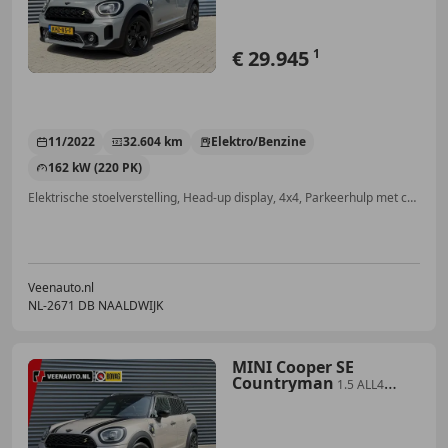
€ 29.945
1
11/2022
32.604 km
Elektro/Benzine
162 kW (220 PK)
Elektrische stoelverstelling, Head-up display, 4x4, Parkeerhulp met camera, Getinte ramen, Stoelverwarming, Inductieladen voor smartphones, Alarm
Veenauto.nl
NL-2671 DB NAALDWIJK
MINI Cooper SE
Countryman
1.5 ALL4
Pano/H&K/Camera/Elec stoelen