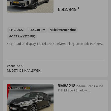
€ 32.945
1
12/2022
32.240 km
Elektro/Benzine
162 kW (220 PK)
4x4, Head-up display, Elektrische stoelverstelling, Open dak, Parkeerhulp met camera, Stoelverwarming, Alarm, Panorama dak
Veenauto.nl
NL-2671 DB NAALDWIJK
BMW 218
2-serie Gran Coupé
218i M Sport Shadow
Pano/H&K/Le