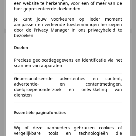
een website te herkennen, voor een of meer van de
hier gepresenteerde doeleinden.
Veenauto.nl
Je kunt jouw voorkeuren op ieder moment
NL-2671 DB NAALDWIJK
aanpassen en verleende toestemmingen herroepen
door de Privacy Manager in ons privacybeleid te
bezoeken.
MINI John Cooper
Works Countryman
1.5 C
Doelen
XL
Precieze geolocatiegegevens en identificatie via het
scannen van apparaten
€ 44.945
1
Gepersonaliseerde advertenties en content,
advertentie- en contentmetingen,
doelgroepenonderzoek en ontwikkeling van
diensten
12/2024
22.423 km
Elektro/Benzine
125 kW (170 PK)
Essentiële paginafuncties
Elektrische stoelverstelling, Elektrische achterklep, Schakelflippers, Massagestoelen, Sportstoelen, Stuurwielverwarming, Head-up display, Elektrische ramen
Wij of deze aanbieders gebruiken cookies of
vergelijkbare tools en technologieën die