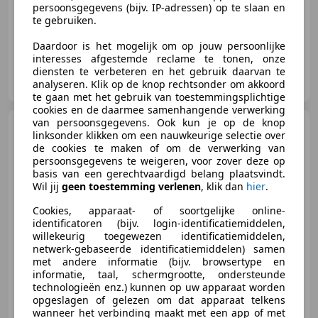
02/2024
28.370 km
Elektrisch
-/-
persoonsgegevens (bijv. IP-adressen) op te slaan en
te gebruiken.
Daardoor is het mogelijk om op jouw persoonlijke
interesses afgestemde reclame te tonen, onze
Veenauto.nl
diensten te verbeteren en het gebruik daarvan te
NL-2671 DB NAALDWIJK
analyseren. Klik op de knop rechtsonder om akkoord
te gaan met het gebruik van toestemmingsplichtige
cookies en de daarmee samenhangende verwerking
van persoonsgegevens. Ook kun je op de knop
Audi A1
Sportback 30 TFSI S-
linksonder klikken om een nauwkeurige selectie over
LINE Matrix LED/Apple
de cookies te maken of om de verwerking van
persoonsgegevens te weigeren, voor zover deze op
basis van een gerechtvaardigd belang plaatsvindt.
Wil jij
geen toestemming verlenen
, klik dan
hier
.
€ 21.645
Cookies, apparaat- of soortgelijke online-
identificatoren (bijv. login-identificatiemiddelen,
willekeurig toegewezen identificatiemiddelen,
netwerk-gebaseerde identificatiemiddelen) samen
met andere informatie (bijv. browsertype en
02/2021
69.785 km
Benzine
82 kW (111 PK)
informatie, taal, schermgrootte, ondersteunde
technologieën enz.) kunnen op uw apparaat worden
Sportstoelen, LED verlichting, Getinte ramen, Geheel digitaal combi-instrument, Spoiler, Lichtmetalen velgen, Regensensor, Android Auto
opgeslagen of gelezen om dat apparaat telkens
wanneer het verbinding maakt met een app of met