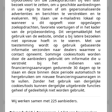
bijvoorbeeld om uw zoekopdrachten bij een later
NL-2671 DB NAALDWIJK
bezoek voort te zetten, om u geschikte aanbiedingen
in uw regio te tonen of om gepersonaliseerde
advertenties en berichten te verstrekken en te
Fiat 500C
1.0 Hybrid Lounge
evalueren. Wij slaan uw e-mailadres lokaal op
Navi/Apple Carplay
wanneer u dit opgeeft voor opgeslagen
zoekopdrachten, favoriete voertuigen of in het kader
van de prijsbeoordeling. Dit vergemakkelijkt het
gebruik van de website, omdat u bij latere bezoeken
niet opnieuw hoeft in te voeren. Met uw
€ 12.745
1
toestemming wordt op gebruik gebaseerde
informatie verzonden naar dealers waarmee u
contact opneemt. Sommige cookies/tools worden
door de aanbieders gebruikt om informatie die u
verstrekt bij het indienen van
08/2020
52.596 km
Elektro/Benzine
-/-
financieringsaanvragen gedurende 30 dagen op te
slaan en deze binnen deze periode automatisch te
hergebruiken om nieuwe financieringsaanvragen in
te vullen. Zonder het gebruik van dergelijke
cookies/tools kunnen dergelijke uitgebreide functies
Veenauto.nl
geheel of gedeeltelijk niet worden gebruikt.
NL-2671 DB NAALDWIJK
Wij werken samen met 225 aanbieders.
SEAT Tarraco
1.5 TSI FR 7-