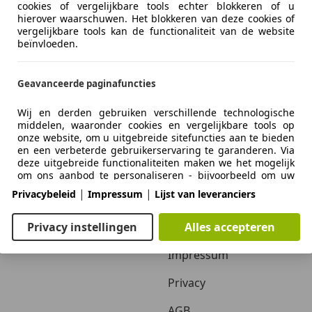
cookies of vergelijkbare tools echter blokkeren of u
hierover waarschuwen. Het blokkeren van deze cookies of
vergelijkbare tools kan de functionaliteit van de website
beïnvloeden.
Geavanceerde paginafuncties
Wij en derden gebruiken verschillende technologische
middelen, waaronder cookies en vergelijkbare tools op
onze website, om u uitgebreide sitefuncties aan te bieden
Zakelijk
Over ons
en een verbeterde gebruikerservaring te garanderen. Via
deze uitgebreide functionaliteiten maken we het mogelijk
Adverteren autobedrijven
Over ons / Contact
om ons aanbod te personaliseren - bijvoorbeeld om uw
zoekopdrachten bij een later bezoek voort te zetten, om u
|
|
Privacybeleid
Impressum
Lijst van leveranciers
Inloggen autobedrijven
Adverteren
geschikte aanbiedingen in uw regio te tonen of om
gepersonaliseerde advertenties en berichten te
verstrekken en te evalueren. Wij slaan uw e-mailadres
Autobedrijven in Nederland
Vacatures
Privacy instellingen
Alles accepteren
lokaal op wanneer u dit opgeeft voor opgeslagen
zoekopdrachten, favoriete voertuigen of in het kader van
Impressum
de prijsbeoordeling. Dit vergemakkelijkt het gebruik van
de website, omdat u bij latere bezoeken niet opnieuw
Privacy
hoeft in te voeren. Met uw toestemming wordt op gebruik
gebaseerde informatie verzonden naar dealers waarmee u
AGB