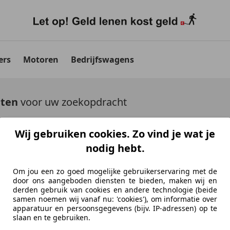
ers
Motoren
Bedrijfswagens
aten
voor uw zoekopdracht
uto's tonen
Wij gebruiken cookies. Zo vind je wat je
nodig hebt.
Om jou een zo goed mogelijke gebruikerservaring met de
door ons aangeboden diensten te bieden, maken wij en
derden gebruik van cookies en andere technologie (beide
Ontdek vergelijkbare voer
samen noemen wij vanaf nu: 'cookies'), om informatie over
apparatuur en persoonsgegevens (bijv. IP-adressen) op te
Niet precies je zoekopdracht, maar misschien we
slaan en te gebruiken.