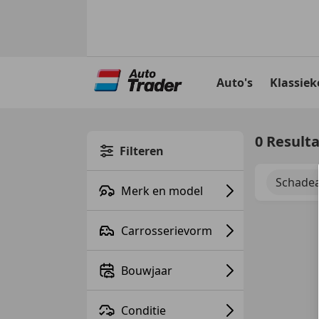
Ga
naar
Auto's
Klassiek
hoofdinhoud
0 Result
Filteren
Schadea
Merk en model
Carrosserievorm
Bouwjaar
Conditie