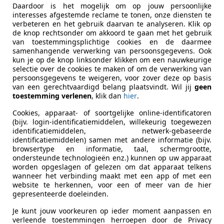
Daardoor is het mogelijk om op jouw persoonlijke
interesses afgestemde reclame te tonen, onze diensten te
verbeteren en het gebruik daarvan te analyseren. Klik op
ekenbaar
de knop rechtsonder om akkoord te gaan met het gebruik
ie van de fabrikant voor nieuwe voertuigen. Afhankelijk van de kilometerstand, het 
van toestemmingsplichtige cookies en de daarmee
 kan de radius van occasies aanzienlijk variëren.
samenhangende verwerking van persoonsgegevens. Ook
kun je op de knop linksonder klikken om een nauwkeurige
selectie over de cookies te maken of om de verwerking van
persoonsgegevens te weigeren, voor zover deze op basis
van een gerechtvaardigd belang plaatsvindt. Wil jij
geen
toestemming verlenen
, klik dan
hier
.
Cookies, apparaat- of soortgelijke online-identificatoren
(bijv. login-identificatiemiddelen, willekeurig toegewezen
identificatiemiddelen, netwerk-gebaseerde
identificatiemiddelen) samen met andere informatie (bijv.
browsertype en informatie, taal, schermgrootte,
ondersteunde technologieën enz.) kunnen op uw apparaat
worden opgeslagen of gelezen om dat apparaat telkens
wanneer het verbinding maakt met een app of met een
website te herkennen, voor een of meer van de hier
gepresenteerde doeleinden.
Je kunt jouw voorkeuren op ieder moment aanpassen en
verleende toestemmingen herroepen door de Privacy