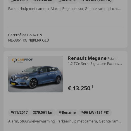
Parkeerhulp met camera, Alarm, Regensensor, Getinte ramen, Lichtmetalen velgen, Verkeersbordherkenning, Lane Departure Warning Systeem, Emergency Brake Assist
CarProf Jos Bouw B.V.
NL-3861 KG NIJKERK GLD
Renault Megane
Estate
1.2 TCe Série Signature Exclusiv
Clima | Le
€ 13.250
1
11/2017
79.561 km
Benzine
96 kW (131 PK)
Alarm, Stuurwielverwarming, Parkeerhulp met camera, Getinte ramen, Apple CarPlay, Navigatiesysteem, Stoelverwarming, Lendensteun