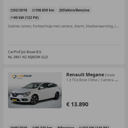
02/2018
108.859 km
Elektro/Benzine
90 kW (122 PK)
Getinte ramen, Parkeerhulp met camera, Alarm, Stoelverwarming, LED verlichting, Regensensor, Grootlichtassistent, Keyless Entry
CarProf Jos Bouw B.V.
NL-3861 KG NIJKERK GLD
Renault Megane
Estate
1.3 TCe Bose Clima | Camera |
Cruise | Half
€ 13.890
09/2019
99.330 km
Benzine
103 kW (140 PK)