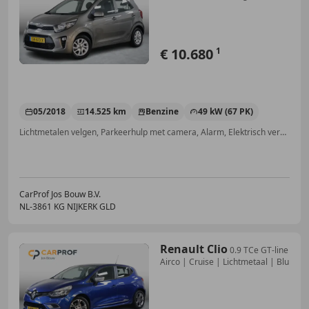
| Carplay
€ 10.680
1
05/2018
14.525 km
Benzine
49 kW (67 PK)
Lichtmetalen velgen, Parkeerhulp met camera, Alarm, Elektrisch verstelbare buitenspiegels, Airconditioning, Apple CarPlay, Navigatiesysteem, Android Auto
CarProf Jos Bouw B.V.
NL-3861 KG NIJKERK GLD
Renault Clio
0.9 TCe GT-line
Airco | Cruise | Lichtmetaal | Blu