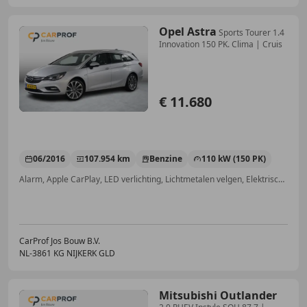
Opel Astra
Sports Tourer 1.4
Innovation 150 PK. Clima | Cruis
€ 11.680
06/2016
107.954 km
Benzine
110 kW (150 PK)
Alarm, Apple CarPlay, LED verlichting, Lichtmetalen velgen, Elektrische achterklep, Verkeersbordherkenning, Trekhaak, Keyless Entry
CarProf Jos Bouw B.V.
NL-3861 KG NIJKERK GLD
Mitsubishi Outlander