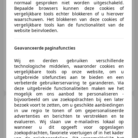
normaal gesproken niet worden uitgeschakeld.
Bepaalde browsers kunnen deze cookies of
vergelijkbare tools echter blokkeren of u hierover
€ 18.940
1
waarschuwen. Het blokkeren van deze cookies of
vergelijkbare tools kan de functionaliteit van de
website beïnvloeden.
01/2020
113.230 km
Benzine
100 kW (136 PK)
Geavanceerde paginafuncties
Panorama dak, Alarm, Trekhaak, Regensensor, LED verlichting, Lederen stuurwiel, Open dak, Keyless Entry
Wij en derden gebruiken verschillende
technologische middelen, waaronder cookies en
vergelijkbare tools op onze website, om u
uitgebreide sitefuncties aan te bieden en een
CarProf Jos Bouw B.V.
verbeterde gebruikerservaring te garanderen. Via
NL-3861 KG NIJKERK GLD
deze uitgebreide functionaliteiten maken we het
mogelijk om ons aanbod te personaliseren -
bijvoorbeeld om uw zoekopdrachten bij een later
Ford Kuga
1.5 Titanium NW.
bezoek voort te zetten, om u geschikte aanbiedingen
Distributieriem | Clima | DAB | C
in uw regio te tonen of om gepersonaliseerde
advertenties en berichten te verstrekken en te
evalueren. Wij slaan uw e-mailadres lokaal op
wanneer u dit opgeeft voor opgeslagen
zoekopdrachten, favoriete voertuigen of in het kader
€ 11.480