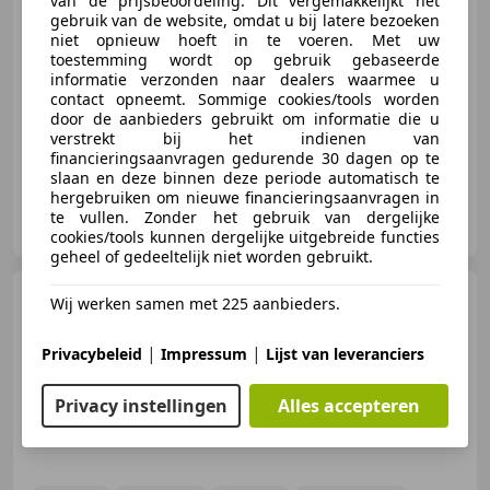
van de prijsbeoordeling. Dit vergemakkelijkt het
gebruik van de website, omdat u bij latere bezoeken
niet opnieuw hoeft in te voeren. Met uw
toestemming wordt op gebruik gebaseerde
06/2016
126.256 km
Benzine
110 kW (150 PK)
informatie verzonden naar dealers waarmee u
contact opneemt. Sommige cookies/tools worden
Trekhaak, Stoelverwarming, Alarm, Parkeerhulp met camera, Elektrische achterklep, Parkeerhulp voor, Cruise control, Navigatiesysteem
door de aanbieders gebruikt om informatie die u
verstrekt bij het indienen van
financieringsaanvragen gedurende 30 dagen op te
slaan en deze binnen deze periode automatisch te
hergebruiken om nieuwe financieringsaanvragen in
CarProf Jos Bouw B.V.
te vullen. Zonder het gebruik van dergelijke
NL-3861 KG NIJKERK GLD
cookies/tools kunnen dergelijke uitgebreide functies
geheel of gedeeltelijk niet worden gebruikt.
Dacia Sandero
1.0 TCe 90
Wij werken samen met 225 aanbieders.
Comfort Airco | Carplay |
Camera | Crui
|
|
Privacybeleid
Impressum
Lijst van leveranciers
€ 12.495
Privacy instellingen
Alles accepteren
1