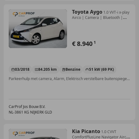
Toyota Aygo
1.0 VVT-i x-play
Airco | Camera | Bluetooth |
NAP.
€ 8.940
1
03/2018
84.205 km
Benzine
51 kW (69 PK)
Parkeerhulp met camera, Alarm, Elektrisch verstelbare buitenspiegels, Mistlampen, Apple CarPlay, Centrale deurvergrendeling met afstandsbediening, Android Auto, Airconditioning
CarProf Jos Bouw B.V.
NL-3861 KG NIJKERK GLD
Kia Picanto
1.0 CVVT
ComfortPlusLine Navigator Airco