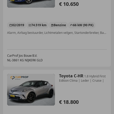
€ 10.650
02/2019
74.519 km
Benzine
66 kW (90 PK)
Alarm, Airbag bestuurder, Lichtmetalen velgen, Startonderbreker, Bandenspanningscontrole, LED verlichting, Centrale vergrendeling, Spoiler
CarProf Jos Bouw B.V.
NL-3861 KG NIJKERK GLD
Toyota C-HR
1.8 Hybrid First
Edition Clima | Leder | Cruise |
€ 18.800