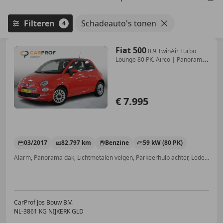
Filteren
Schadeauto's tonen
4
Fiat 500
0.9 TwinAir Turbo
Lounge 80 PK. Airco | Panorama
|
€ 7.995
03/2017
82.797 km
Benzine
59 kW (80 PK)
Alarm, Panorama dak, Lichtmetalen velgen, Parkeerhulp achter, Lederen stuurwiel, Cruise control, Centrale deurvergrendeling met afstandsbediening, Multifunctioneel stuurwiel
CarProf Jos Bouw B.V.
NL-3861 KG NIJKERK GLD