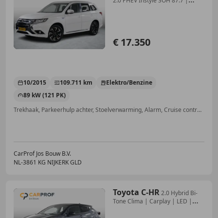
2.0 PHEV Instyle SOH 87.7 |
Clima | Leder | DAB |
€ 17.350
10/2015
109.711 km
Elektro/Benzine
89 kW (121 PK)
Trekhaak, Parkeerhulp achter, Stoelverwarming, Alarm, Cruise control, Parkeerhulp met camera, Radio, Lichtmetalen velgen
CarProf Jos Bouw B.V.
NL-3861 KG NIJKERK GLD
Toyota C-HR
2.0 Hybrid Bi-
Tone Clima | Carplay | LED |
Stoelve