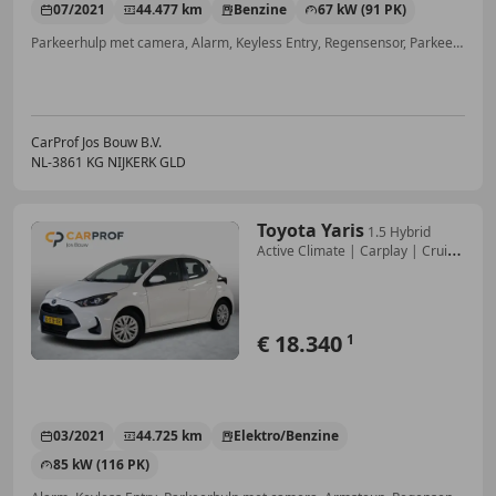
07/2021
44.477 km
Benzine
67 kW (91 PK)
Parkeerhulp met camera, Alarm, Keyless Entry, Regensensor, Parkeerhulp achter, Mistlampen, Cruise control, Parkeerhulp voor
CarProf Jos Bouw B.V.
NL-3861 KG NIJKERK GLD
Toyota Yaris
1.5 Hybrid
Active Climate | Carplay | Cruise
| Cam
€ 18.340
1
03/2021
44.725 km
Elektro/Benzine
85 kW (116 PK)