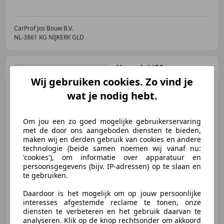
CarProf Jos Bouw B.V.
NL-3861 KG NIJKERK GLD
Hyundai i20
1.0 T-GDI
Comfort Clima | Cruise | Carplay
Wij gebruiken cookies. Zo vind je
| Camer
wat je nodig hebt.
€ 12.650
Om jou een zo goed mogelijke gebruikerservaring
met de door ons aangeboden diensten te bieden,
maken wij en derden gebruik van cookies en andere
technologie (beide samen noemen wij vanaf nu:
'cookies'), om informatie over apparatuur en
07/2019
77.860 km
Benzine
74 kW (101 PK)
persoonsgegevens (bijv. IP-adressen) op te slaan en
te gebruiken.
Parkeerhulp met camera, Alarm, Parkeerhulp achter, Navigatiesysteem, Automatische klimaatregeling, Regensensor, Android Auto, Apple CarPlay
Daardoor is het mogelijk om op jouw persoonlijke
interesses afgestemde reclame te tonen, onze
diensten te verbeteren en het gebruik daarvan te
analyseren. Klik op de knop rechtsonder om akkoord
CarProf Jos Bouw B.V.