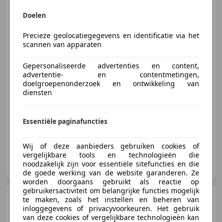
Ford Focus
1.0 EcoBoost ST
Line Business Airco | Cruise |
Doelen
Car
Precieze geolocatiegegevens en identificatie via het
scannen van apparaten
€ 14.890
1
Gepersonaliseerde advertenties en content,
advertentie- en contentmetingen,
doelgroepenonderzoek en ontwikkeling van
diensten
03/2020
97.463 km
Benzine
92 kW (125 PK)
Sportonderstel, Lichtmetalen velgen, Getinte ramen, Sportstoelen, Alarm, LED verlichting, Emergency Brake Assist, Digitale radio-ontvangst
Essentiële paginafuncties
Wij of deze aanbieders gebruiken cookies of
vergelijkbare tools en technologieën die
CarProf Jos Bouw B.V.
noodzakelijk zijn voor essentiële sitefuncties en die
NL-3861 KG NIJKERK GLD
de goede werking van de website garanderen. Ze
worden doorgaans gebruikt als reactie op
gebruikersactiviteit om belangrijke functies mogelijk
MINI Cooper Clubman
te maken, zoals het instellen en beheren van
1.5 4X NW All-Seasons | Airco |
inloggegevens of privacyvoorkeuren. Het gebruik
Carplay | LED | Cr
van deze cookies of vergelijkbare technologieën kan