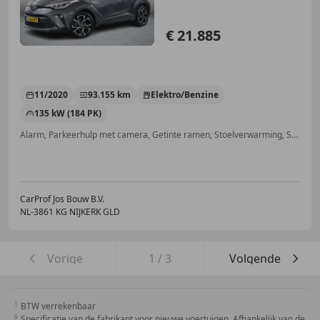
€ 21.885
11/2020
93.155 km
Elektro/Benzine
135 kW (184 PK)
Alarm, Parkeerhulp met camera, Getinte ramen, Stoelverwarming, Startonderbreker, LED verlichting, Trekhaak, Lendensteun
CarProf Jos Bouw B.V.
NL-3861 KG NIJKERK GLD
Vorige
1
/
3
Volgende
BTW verrekenbaar
Specificatie van de fabrikant voor nieuwe voertuigen. Afhankelijk van de