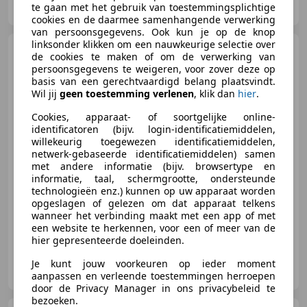
te gaan met het gebruik van toestemmingsplichtige
NL-3861 KG NIJKERK GLD
cookies en de daarmee samenhangende verwerking
van persoonsgegevens. Ook kun je op de knop
linksonder klikken om een nauwkeurige selectie over
Renault Captur
1.2 TCe
de cookies te maken of om de verwerking van
Limited Automaat! Airco | Cruise
persoonsgegevens te weigeren, voor zover deze op
Control |
basis van een gerechtvaardigd belang plaatsvindt.
Wil jij
geen toestemming verlenen
, klik dan
hier
.
Cookies, apparaat- of soortgelijke online-
€ 13.940
identificatoren (bijv. login-identificatiemiddelen,
willekeurig toegewezen identificatiemiddelen,
netwerk-gebaseerde identificatiemiddelen) samen
met andere informatie (bijv. browsertype en
06/2018
65.314 km
Benzine
88 kW (120 PK)
informatie, taal, schermgrootte, ondersteunde
technologieën enz.) kunnen op uw apparaat worden
Trekhaak, Alarm, Stoelverwarming, Navigatiesysteem, LED verlichting, Getinte ramen, Lichtmetalen velgen, Keyless Entry
opgeslagen of gelezen om dat apparaat telkens
wanneer het verbinding maakt met een app of met
een website te herkennen, voor een of meer van de
hier gepresenteerde doeleinden.
CarProf Jos Bouw B.V.
Je kunt jouw voorkeuren op ieder moment
NL-3861 KG NIJKERK GLD
aanpassen en verleende toestemmingen herroepen
door de Privacy Manager in ons privacybeleid te
bezoeken.