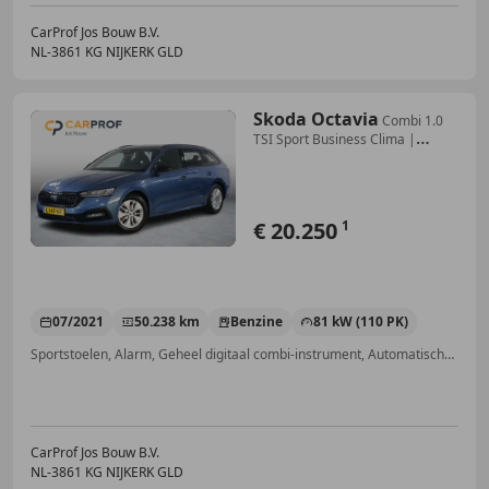
CarProf Jos Bouw B.V.
NL-3861 KG NIJKERK GLD
Skoda Octavia
Combi 1.0
TSI Sport Business Clima |
Sfeerverlicht
€ 20.250
1
07/2021
50.238 km
Benzine
81 kW (110 PK)
Sportstoelen, Alarm, Geheel digitaal combi-instrument, Automatische klimaatregeling, Getinte ramen, Regensensor, Digitale radio-ontvangst, Vermoeidheidsdetectie
CarProf Jos Bouw B.V.
NL-3861 KG NIJKERK GLD