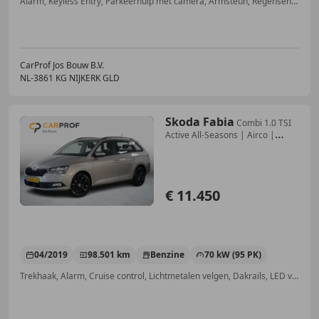
Alarm, Keyless Entry, Parkeerhulp met camera, Armsteun, Regensensor, LED verlichting, Verkeersbordherkenning, Automatische klimaatregeling
CarProf Jos Bouw B.V.
NL-3861 KG NIJKERK GLD
Skoda Fabia
Combi 1.0 TSI
Active All-Seasons | Airco |
Cruise
€ 11.450
04/2019
98.501 km
Benzine
70 kW (95 PK)
Trekhaak, Alarm, Cruise control, Lichtmetalen velgen, Dakrails, LED verlichting, Bandenspanningscontrole, Startonderbreker