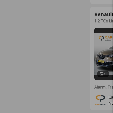
Renaul
1.2 TCe L
31
Ca
NL