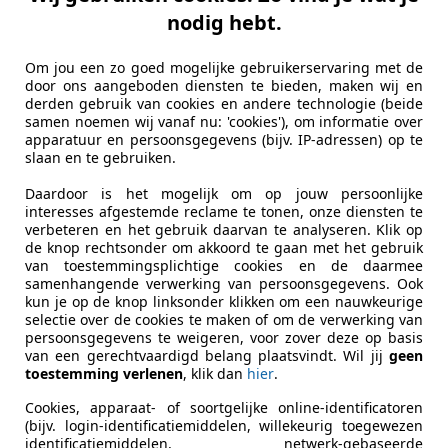
-3861 KG NIJKERK GLD
nodig hebt.
Om jou een zo goed mogelijke gebruikerservaring met de
t Megane
door ons aangeboden diensten te bieden, maken wij en
derden gebruik van cookies en andere technologie (beide
3 TCe Bose Clima | Camera | Cruise | Half
samen noemen wij vanaf nu: 'cookies'), om informatie over
apparatuur en persoonsgegevens (bijv. IP-adressen) op te
€ 13.890
slaan en te gebruiken.
Daardoor is het mogelijk om op jouw persoonlijke
interesses afgestemde reclame te tonen, onze diensten te
verbeteren en het gebruik daarvan te analyseren. Klik op
de knop rechtsonder om akkoord te gaan met het gebruik
van toestemmingsplichtige cookies en de daarmee
samenhangende verwerking van persoonsgegevens. Ook
kun je op de knop linksonder klikken om een nauwkeurige
selectie over de cookies te maken of om de verwerking van
09/2019
99.330 km
Ben
persoonsgegevens te weigeren, voor zover deze op basis
van een gerechtvaardigd belang plaatsvindt. Wil jij
geen
toestemming verlenen
, klik dan
hier
.
Cookies, apparaat- of soortgelijke online-identificatoren
rProf Jos Bouw B.V.
(bijv. login-identificatiemiddelen, willekeurig toegewezen
-3861 KG NIJKERK GLD
identificatiemiddelen, netwerk-gebaseerde