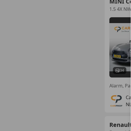
MINI C
1.5 4X NW
34
Ca
NL
Renaul