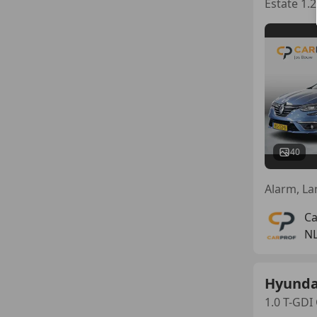
Estate 1.2
40
Ca
NL
Hyundai
1.0 T-GDI