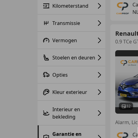
Ca
Kilometerstand
NL
Transmissie
Renault
Vermogen
0.9 TCe GT
Stoelen en deuren
Opties
Kleur exterieur
32
Interieur en
bekleding
Garantie en
Ca