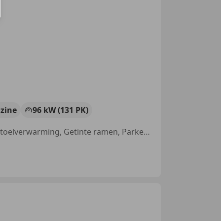
zine
96 kW (131 PK)
Alarm, Lane Departure Warning Systeem, Adaptieve Cruise Control, Stoelverwarming, Getinte ramen, Parkeerhulp voor, Dodehoekdetectie, Stuurwielverwarming