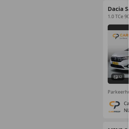
Dacia 
1.0 TCe 9
32
Ca
NL