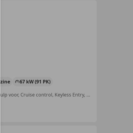
zine
67 kW (91 PK)
Parkeerhulp met camera, Alarm, Mistlampen, Regensensor, Parkeerhulp voor, Cruise control, Keyless Entry, Apple CarPlay