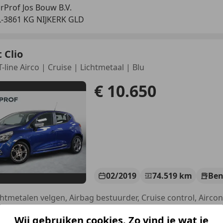
rProf Jos Bouw B.V.
-3861 KG NIJKERK GLD
 Clio
-line Airco | Cruise | Lichtmetaal | Blu
€ 10.650
02/2019
74.519 km
Ben
rProf Jos Bouw B.V.
Wij gebruiken cookies. Zo vind je wat je