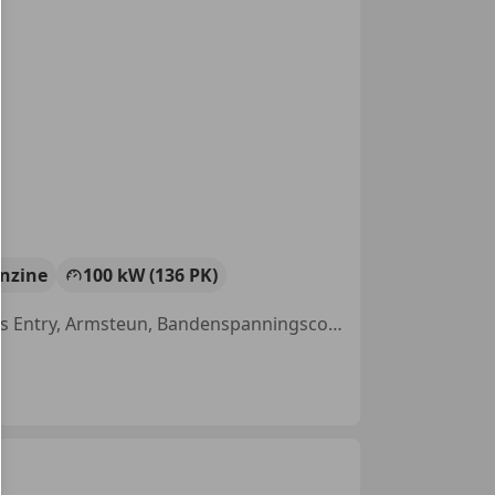
nzine
100 kW (136 PK)
Alarm, Panorama dak, Regensensor, Open dak, Sound system, Keyless Entry, Armsteun, Bandenspanningscontrole