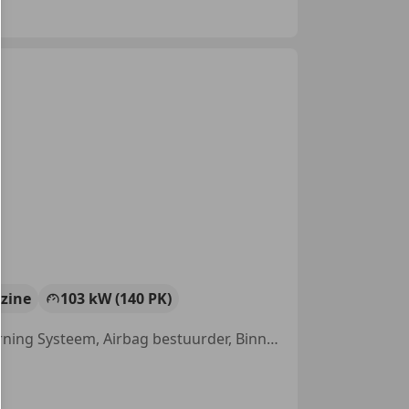
zine
103 kW (140 PK)
Alarm, LED verlichting, Parkeerhulp met camera, Lane Departure Warning Systeem, Airbag bestuurder, Binnenspiegel automatisch dimmend, Getinte ramen, Lichtmetalen velgen