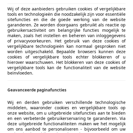
Sandero
Wij of deze aanbieders gebruiken cookies of vergelijkbare
tools en technologieën die noodzakelijk zijn voor essentiële
0 Comfort Airco | Carplay | Camera | Crui
sitefuncties en die de goede werking van de website
garanderen. Ze worden doorgaans gebruikt als reactie op
€ 12.495
1
gebruikersactiviteit om belangrijke functies mogelijk te
maken, zoals het instellen en beheren van inloggegevens
of privacyvoorkeuren. Het gebruik van deze cookies of
vergelijkbare technologieën kan normaal gesproken niet
worden uitgeschakeld. Bepaalde browsers kunnen deze
cookies of vergelijkbare tools echter blokkeren of u
hierover waarschuwen. Het blokkeren van deze cookies of
vergelijkbare tools kan de functionaliteit van de website
beïnvloeden.
07/2021
44.477 km
Ben
Geavanceerde paginafuncties
Wij en derden gebruiken verschillende technologische
rProf Jos Bouw B.V.
middelen, waaronder cookies en vergelijkbare tools op
onze website, om u uitgebreide sitefuncties aan te bieden
-3861 KG NIJKERK GLD
en een verbeterde gebruikerservaring te garanderen. Via
deze uitgebreide functionaliteiten maken we het mogelijk
om ons aanbod te personaliseren - bijvoorbeeld om uw