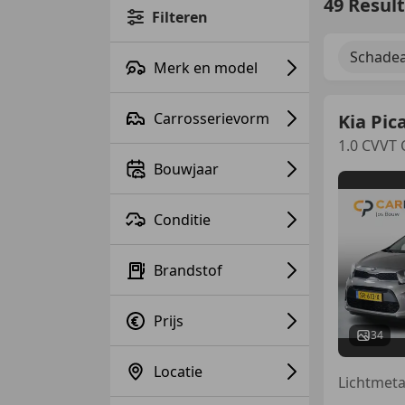
49 Resul
Filteren
Schadea
Merk en model
Carrosserievorm
Kia Pic
1.0 CVVT 
Bouwjaar
Conditie
Brandstof
Prijs
34
Locatie