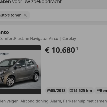
taten
voor uw zoekopdracht
uto's tonen
anto
ComfortPlusLine Navigator Airco | Carplay
€ 10.680
1
05/2018
14.525 km
Ben