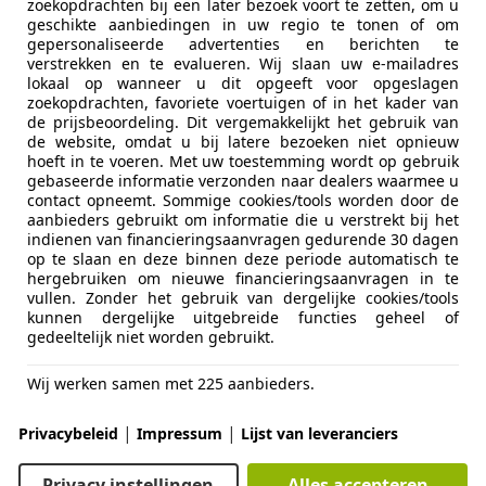
ooper Clubman
zoekopdrachten bij een later bezoek voort te zetten, om u
geschikte aanbiedingen in uw regio te tonen of om
 All-Seasons | Airco | Carplay | LED | Cr
gepersonaliseerde advertenties en berichten te
verstrekken en te evalueren. Wij slaan uw e-mailadres
€ 18.940
1
lokaal op wanneer u dit opgeeft voor opgeslagen
zoekopdrachten, favoriete voertuigen of in het kader van
de prijsbeoordeling. Dit vergemakkelijkt het gebruik van
de website, omdat u bij latere bezoeken niet opnieuw
hoeft in te voeren. Met uw toestemming wordt op gebruik
gebaseerde informatie verzonden naar dealers waarmee u
contact opneemt. Sommige cookies/tools worden door de
aanbieders gebruikt om informatie die u verstrekt bij het
indienen van financieringsaanvragen gedurende 30 dagen
op te slaan en deze binnen deze periode automatisch te
01/2020
113.230 km
Be
hergebruiken om nieuwe financieringsaanvragen in te
vullen. Zonder het gebruik van dergelijke cookies/tools
kunnen dergelijke uitgebreide functies geheel of
gedeeltelijk niet worden gebruikt.
rProf Jos Bouw B.V.
Wij werken samen met 225 aanbieders.
-3861 KG NIJKERK GLD
|
|
Privacybeleid
Impressum
Lijst van leveranciers
t Megane
Privacy instellingen
Alles accepteren