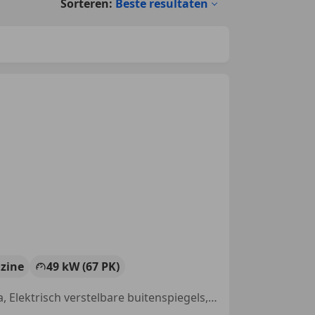
Sorteren:
Beste resultaten
zine
49 kW (67 PK)
Lichtmetalen velgen, Airconditioning, Alarm, Parkeerhulp met camera, Elektrisch verstelbare buitenspiegels, Navigatiesysteem, Apple CarPlay, Android Auto