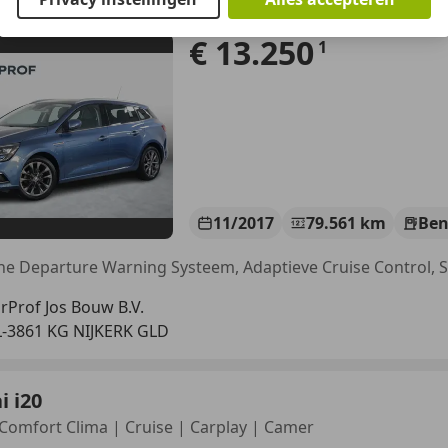
 TCe Série Signature Exclusiv Clima | Le
€ 13.250
1
11/2017
79.561 km
Ben
rProf Jos Bouw B.V.
-3861 KG NIJKERK GLD
 i20
 Comfort Clima | Cruise | Carplay | Camer