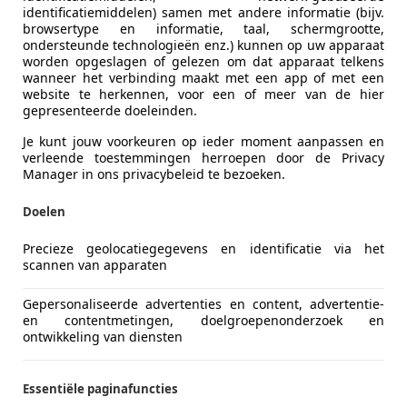
identificatiemiddelen) samen met andere informatie (bijv.
browsertype en informatie, taal, schermgrootte,
ondersteunde technologieën enz.) kunnen op uw apparaat
t Captur
worden opgeslagen of gelezen om dat apparaat telkens
imited Automaat! Airco | Cruise Control |
wanneer het verbinding maakt met een app of met een
website te herkennen, voor een of meer van de hier
€ 13.940
gepresenteerde doeleinden.
Je kunt jouw voorkeuren op ieder moment aanpassen en
verleende toestemmingen herroepen door de Privacy
Manager in ons privacybeleid te bezoeken.
Doelen
Precieze geolocatiegegevens en identificatie via het
scannen van apparaten
06/2018
65.314 km
Ben
Gepersonaliseerde advertenties en content, advertentie-
en contentmetingen, doelgroepenonderzoek en
ontwikkeling van diensten
rProf Jos Bouw B.V.
-3861 KG NIJKERK GLD
Essentiële paginafuncties