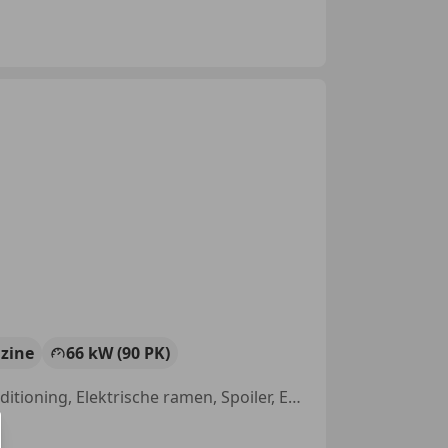
zine
66 kW (90 PK)
Alarm, Lichtmetalen velgen, Airbag bestuurder, Cruise control, Airconditioning, Elektrische ramen, Spoiler, Emergency Brake Assist