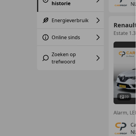
historie
NL
Energieverbruik
Renaul
Estate 1.
Online sinds
Zoeken op
trefwoord
39
Ca
NL