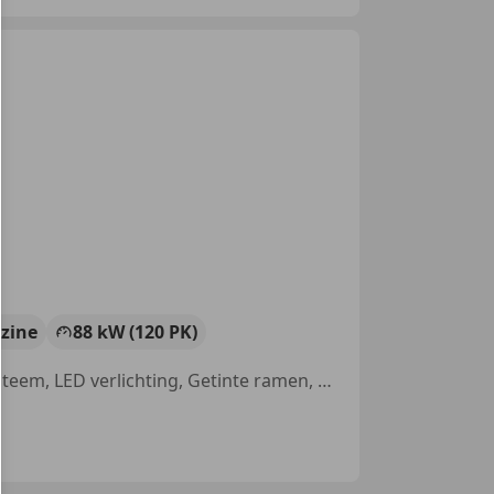
zine
88 kW (120 PK)
Alarm, Trekhaak, Lichtmetalen velgen, Stoelverwarming, Navigatiesysteem, LED verlichting, Getinte ramen, Cruise control