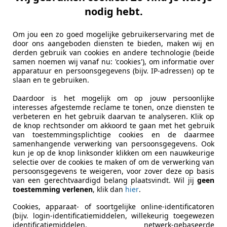
€ 4.445
nodig hebt.
Om jou een zo goed mogelijke gebruikerservaring met de
door ons aangeboden diensten te bieden, maken wij en
derden gebruik van cookies en andere technologie (beide
samen noemen wij vanaf nu: 'cookies'), om informatie over
apparatuur en persoonsgegevens (bijv. IP-adressen) op te
slaan en te gebruiken.
07/2013
117.469 km
Be
Daardoor is het mogelijk om op jouw persoonlijke
interesses afgestemde reclame te tonen, onze diensten te
ice Nijkerk
verbeteren en het gebruik daarvan te analyseren. Klik op
de knop rechtsonder om akkoord te gaan met het gebruik
E NIJKERK
van toestemmingsplichtige cookies en de daarmee
samenhangende verwerking van persoonsgegevens. Ook
kun je op de knop linksonder klikken om een nauwkeurige
d / cee'd
selectie over de cookies te maken of om de verwerking van
persoonsgegevens te weigeren, voor zover deze op basis
gon 1.4 CVVT | Airco | Trekhaak | Cruise
van een gerechtvaardigd belang plaatsvindt. Wil jij
geen
toestemming verlenen
, klik dan
hier
.
€ 2.100
Cookies, apparaat- of soortgelijke online-identificatoren
(bijv. login-identificatiemiddelen, willekeurig toegewezen
identificatiemiddelen, netwerk-gebaseerde