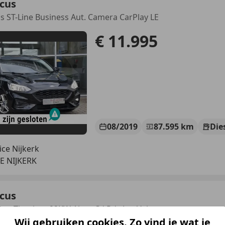
ocus
s ST-Line Business Aut. Camera CarPlay LE
€ 11.995
08/2019
87.595 km
Die
ice Nijkerk
E NIJKERK
ocus
ost Titanium 92KW Airco Cd Pdc Lm-Velgen
Wij gebruiken cookies. Zo vind je wat je