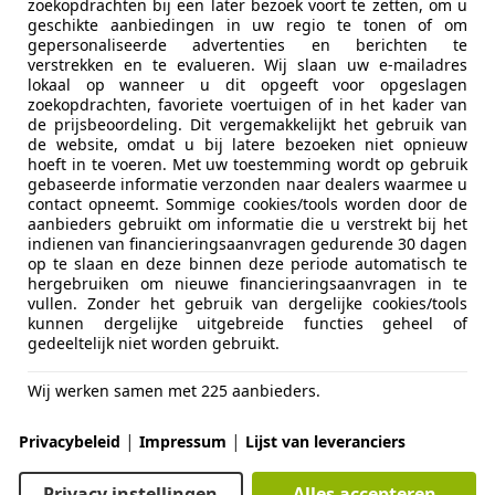
zoekopdrachten bij een later bezoek voort te zetten, om u
geschikte aanbiedingen in uw regio te tonen of om
ice Nijkerk
gepersonaliseerde advertenties en berichten te
E NIJKERK
verstrekken en te evalueren. Wij slaan uw e-mailadres
lokaal op wanneer u dit opgeeft voor opgeslagen
zoekopdrachten, favoriete voertuigen of in het kader van
de prijsbeoordeling. Dit vergemakkelijkt het gebruik van
t 207
de website, omdat u bij latere bezoeken niet opnieuw
hoeft in te voeren. Met uw toestemming wordt op gebruik
i Cabriolet Airco Stuurbekrachtiging Lm-V
gebaseerde informatie verzonden naar dealers waarmee u
contact opneemt. Sommige cookies/tools worden door de
€ 1.845
aanbieders gebruikt om informatie die u verstrekt bij het
indienen van financieringsaanvragen gedurende 30 dagen
op te slaan en deze binnen deze periode automatisch te
hergebruiken om nieuwe financieringsaanvragen in te
vullen. Zonder het gebruik van dergelijke cookies/tools
kunnen dergelijke uitgebreide functies geheel of
gedeeltelijk niet worden gebruikt.
Wij werken samen met 225 aanbieders.
05/2008
192.163 km
Be
|
|
Privacybeleid
Impressum
Lijst van leveranciers
ice Nijkerk
E NIJKERK
Privacy instellingen
Alles accepteren