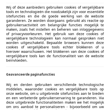
Wij of deze aanbieders gebruiken cookies of vergelijkbare
tools en technologieën die noodzakelijk zijn voor essentiële
03/2006
109.844 km
Be
sitefuncties en die de goede werking van de website
garanderen. Ze worden doorgaans gebruikt als reactie op
ice Nijkerk
gebruikersactiviteit om belangrijke functies mogelijk te
maken, zoals het instellen en beheren van inloggegevens
E NIJKERK
of privacyvoorkeuren. Het gebruik van deze cookies of
vergelijkbare technologieën kan normaal gesproken niet
worden uitgeschakeld. Bepaalde browsers kunnen deze
t 107
cookies of vergelijkbare tools echter blokkeren of u
hierover waarschuwen. Het blokkeren van deze cookies of
 5-Deurs 1e Eigenaar Lage KM NAP APK
vergelijkbare tools kan de functionaliteit van de website
beïnvloeden.
€ 2.245
Geavanceerde paginafuncties
Wij en derden gebruiken verschillende technologische
middelen, waaronder cookies en vergelijkbare tools op
onze website, om u uitgebreide sitefuncties aan te bieden
en een verbeterde gebruikerservaring te garanderen. Via
deze uitgebreide functionaliteiten maken we het mogelijk
om ons aanbod te personaliseren - bijvoorbeeld om uw
04/2008
131.180 km
Be