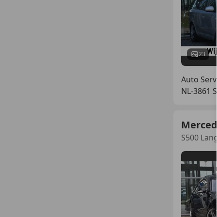
23
Auto Serv
NL-3861 S
Merced
S500 Lang