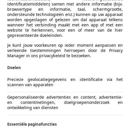
identificatiemiddelen) samen met andere informatie (bijv.
browsertype en informatie, taal, schermgrootte,
ondersteunde technologieën enz.) kunnen op uw apparaat
worden opgeslagen of gelezen om dat apparaat telkens
wanneer het verbinding maakt met een app of met een
website te herkennen, voor een of meer van de hier
02/2010
233.430 km
Be
gepresenteerde doeleinden.
Je kunt jouw voorkeuren op ieder moment aanpassen en
ice Nijkerk
verleende toestemmingen herroepen door de Privacy
E NIJKERK
Manager in ons privacybeleid te bezoeken.
Doelen
es-Benz S 500
Precieze geolocatiegegevens en identificatie via het
 V8 Lorinser Youngtimer Soft Close Distro
scannen van apparaten
€ 15.250
Gepersonaliseerde advertenties en content, advertentie-
en contentmetingen, doelgroepenonderzoek en
ontwikkeling van diensten
Essentiële paginafuncties