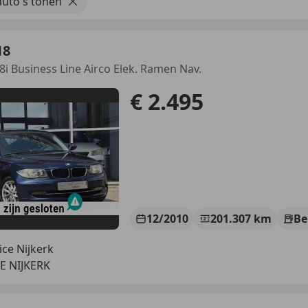
uto's tonen
18
18i Business Line Airco Elek. Ramen Nav.
€ 2.495
12/2010
201.307 km
Be
ice Nijkerk
E NIJKERK