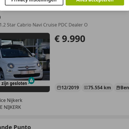
0
 1.2 Star Cabrio Navi Cruise PDC Dealer O
€ 9.990
12/2019
75.554 km
Ben
ice Nijkerk
E NIJKERK
rande Punto