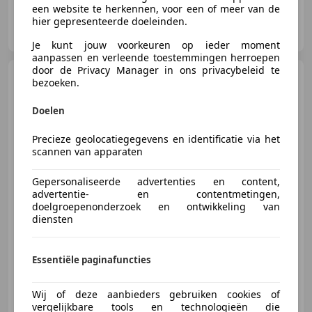
een website te herkennen, voor een of meer van de
hier gepresenteerde doeleinden.
Autobedrijf van Ramshorst
NL-3861 SN NIJKERK
Je kunt jouw voorkeuren op ieder moment
aanpassen en verleende toestemmingen herroepen
door de Privacy Manager in ons privacybeleid te
Toyota C-HR
1.8 Hybrid
bezoeken.
Dynamic / Automaat / Camera /
Climate /
Doelen
Precieze geolocatiegegevens en identificatie via het
scannen van apparaten
€ 18.950
Gepersonaliseerde advertenties en content,
advertentie- en contentmetingen,
doelgroepenonderzoek en ontwikkeling van
06/2018
50.660 km
Elektro/Benzine
diensten
90 kW (122 PK)
Getinte ramen, Garantie, Nieuwe APK, LED verlichting, Lendensteun, Alarm, Stoelverwarming, Lichtmetalen velgen
Essentiële paginafuncties
Wij of deze aanbieders gebruiken cookies of
vergelijkbare tools en technologieën die