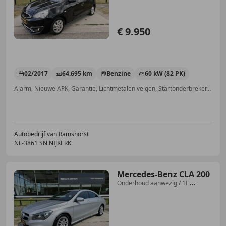
€ 9.950
02/2017
64.695 km
Benzine
60 kW (82 PK)
Alarm, Nieuwe APK, Garantie, Lichtmetalen velgen, Startonderbreker, Airconditioning, Multifunctioneel stuurwiel, Getinte ramen
Autobedrijf van Ramshorst
NL-3861 SN NIJKERK
Mercedes-Benz CLA 200
Onderhoud aanwezig / 1E
eigenaar/ NL Auto / 157 PK