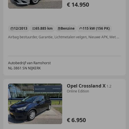
€ 14.950
12/2013
65.885 km
Benzine
115 kW (156 PK)
Airbag bestuurder, Garantie, Lichtmetalen velgen, Nieuwe APK, Met onderhoudshistorie, Vermoeidheidsdetectie, Bluetooth, Armsteun
Autobedrijf van Ramshorst
NL-3861 SN NIJKERK
Opel Crossland X
1.2
Online Edition
€ 6.950