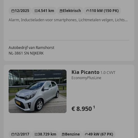
12/2025
4.541 km
Elektrisch
110 kW (150 PK)
Alarm, Inductieladen voor smartphones, Lichtmetalen velgen, Lichtsensor, Grootlichtassistent, Sfeerverlichting, Airbag bestuurder, Adaptieve Cruise Control
Autobedrijf van Ramshorst
NL-3861 SN NIJKERK
Kia Picanto
1.0 CVVT
EconomyPlusLine
€ 8.950
1
12/2017
38.729 km
Benzine
49 kW (67 PK)