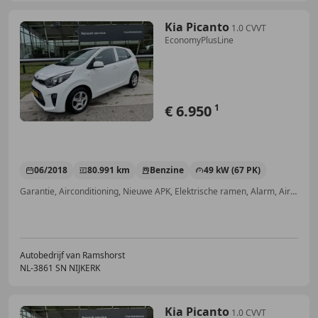
Kia Picanto
1.0 CVVT
EconomyPlusLine
€ 6.950
1
06/2018
80.991 km
Benzine
49 kW (67 PK)
Garantie, Airconditioning, Nieuwe APK, Elektrische ramen, Alarm, Airbag passagier, Multifunctioneel stuurwiel, Radio
Autobedrijf van Ramshorst
NL-3861 SN NIJKERK
Kia Picanto
1.0 CVVT