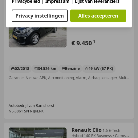
|
|
Privacybeleid
Impressum
Lijst van leveranciers
Kia Picanto
1.0 CVVT
EconomyPlusLine / Bleutooh /
Privacy instellingen
Alles accepteren
Airco /
€ 9.450
1
02/2018
34.526 km
Benzine
49 kW (67 PK)
Garantie, Nieuwe APK, Airconditioning, Alarm, Airbag passagier, Multifunctioneel stuurwiel, Centrale deurvergrendeling met afstandsbediening, Radio
Autobedrijf van Ramshorst
NL-3861 SN NIJKERK
Renault Clio
1.6 E-Tech
Hybrid 140 PK Business / Camera