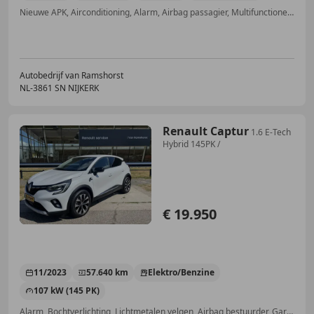
Nieuwe APK, Airconditioning, Alarm, Airbag passagier, Multifunctioneel stuurwiel, Centrale deurvergrendeling met afstandsbediening, Radio, Traction control
Autobedrijf van Ramshorst
NL-3861 SN NIJKERK
Renault Captur
1.6 E-Tech
Hybrid 145PK /
€ 19.950
11/2023
57.640 km
Elektro/Benzine
107 kW (145 PK)
Alarm, Bochtverlichting, Lichtmetalen velgen, Airbag bestuurder, Garantie, Cruise control, Android Auto, Parkeerhulp voor