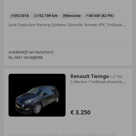
05/2018
152.199 km
Benzine
60 kW (82 PK)
Lane Departure Warning Systeem, Garantie, Nieuwe APK, Trekhaak, Airconditioning, Elektrische ramen, LED dagrijverlichting, Airbag bestuurder
Autobedrijf van Ramshorst
NL-3861 SN NIJKERK
Renault Twingo
1.2 16V
Collection / Trekhaak afneembaar
/ Airco /
€ 3.250