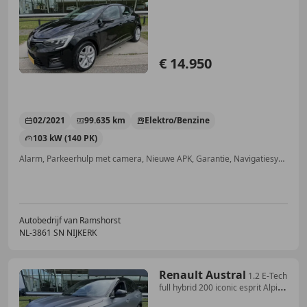
/ Parke
€ 14.950
02/2021
99.635 km
Elektro/Benzine
103 kW (140 PK)
Alarm, Parkeerhulp met camera, Nieuwe APK, Garantie, Navigatiesysteem, Parkeerhulp voor, LED verlichting, Airbag bestuurder
Autobedrijf van Ramshorst
NL-3861 SN NIJKERK
Renault Austral
1.2 E-Tech
full hybrid 200 iconic esprit Alpine
el