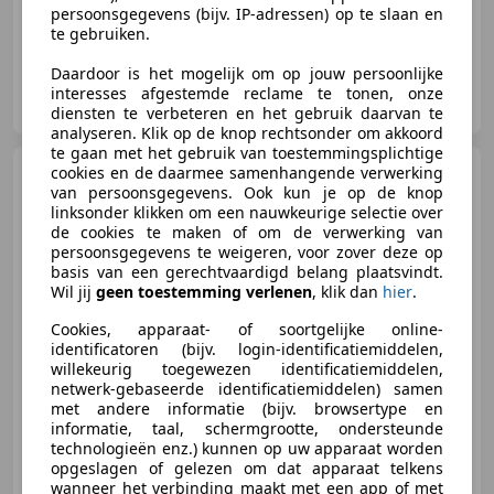
persoonsgegevens (bijv. IP-adressen) op te slaan en
te gebruiken.
Daardoor is het mogelijk om op jouw persoonlijke
Autobedrijf van Ramshorst
interesses afgestemde reclame te tonen, onze
NL-3861 SN NIJKERK
diensten te verbeteren en het gebruik daarvan te
analyseren. Klik op de knop rechtsonder om akkoord
te gaan met het gebruik van toestemmingsplichtige
Renault Captur
cookies en de daarmee samenhangende verwerking
0.9 TCe
van persoonsgegevens. Ook kun je op de knop
Intens
linksonder klikken om een nauwkeurige selectie over
de cookies te maken of om de verwerking van
persoonsgegevens te weigeren, voor zover deze op
basis van een gerechtvaardigd belang plaatsvindt.
Wil jij
geen toestemming verlenen
, klik dan
hier
.
€ 8.950
Cookies, apparaat- of soortgelijke online-
identificatoren (bijv. login-identificatiemiddelen,
willekeurig toegewezen identificatiemiddelen,
netwerk-gebaseerde identificatiemiddelen) samen
08/2018
138.812 km
Benzine
66 kW (90 PK)
met andere informatie (bijv. browsertype en
informatie, taal, schermgrootte, ondersteunde
Garantie, Parkeerhulp met camera, Alarm, Automatische klimaatregeling, Apple CarPlay, Dodehoekdetectie, Airbag bestuurder, Mistlampen
technologieën enz.) kunnen op uw apparaat worden
opgeslagen of gelezen om dat apparaat telkens
wanneer het verbinding maakt met een app of met