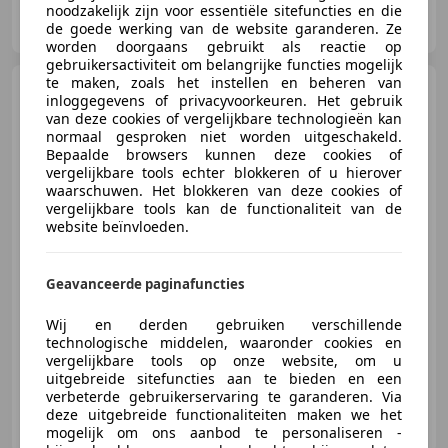
Autobedrijf van Ramshorst
noodzakelijk zijn voor essentiële sitefuncties en die
NL-3861 SN NIJKERK
de goede werking van de website garanderen. Ze
worden doorgaans gebruikt als reactie op
gebruikersactiviteit om belangrijke functies mogelijk
te maken, zoals het instellen en beheren van
Opel Karl
1.0 ecoFLEX 120
inloggegevens of privacyvoorkeuren. Het gebruik
Jaar Edition / Airco / Bleutooth /
van deze cookies of vergelijkbare technologieën kan
normaal gesproken niet worden uitgeschakeld.
Bepaalde browsers kunnen deze cookies of
vergelijkbare tools echter blokkeren of u hierover
waarschuwen. Het blokkeren van deze cookies of
€ 6.950
1
vergelijkbare tools kan de functionaliteit van de
website beïnvloeden.
Geavanceerde paginafuncties
08/2019
78.751 km
Benzine
54 kW (73 PK)
Garantie, Nieuwe APK, Elektrisch verstelbare buitenspiegels, Alarm, Elektrische ramen, Airconditioning, Airbag bestuurder, Zij-airbags
Wij en derden gebruiken verschillende
technologische middelen, waaronder cookies en
vergelijkbare tools op onze website, om u
uitgebreide sitefuncties aan te bieden en een
verbeterde gebruikerservaring te garanderen. Via
Autobedrijf van Ramshorst
deze uitgebreide functionaliteiten maken we het
NL-3861 SN NIJKERK
mogelijk om ons aanbod te personaliseren -