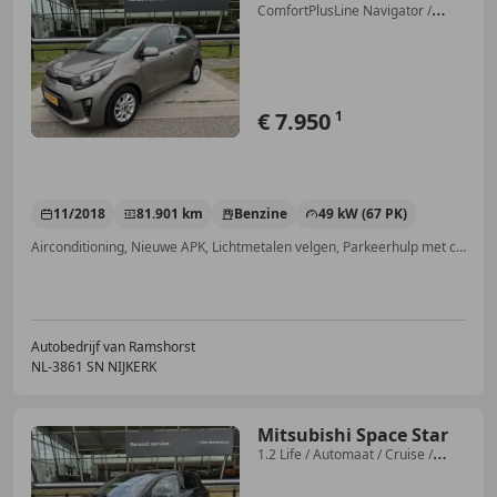
ComfortPlusLine Navigator /
Camera / Navi
€ 7.950
1
11/2018
81.901 km
Benzine
49 kW (67 PK)
Airconditioning, Nieuwe APK, Lichtmetalen velgen, Parkeerhulp met camera, Alarm, Garantie, Apple CarPlay, Navigatiesysteem
Autobedrijf van Ramshorst
NL-3861 SN NIJKERK
Mitsubishi Space Star
1.2 Life / Automaat / Cruise /
Airco /