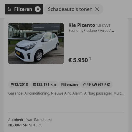
Filteren
Schadeauto's tonen
4
Kia Picanto
1.0 CVVT
EconomyPlusLine / Airco /
Bluetooth / Rad
€ 5.950
1
12/2018
132.171 km
Benzine
49 kW (67 PK)
Garantie, Airconditioning, Nieuwe APK, Alarm, Airbag passagier, Multifunctioneel stuurwiel, Elektrische ramen, ABS
Autobedrijf van Ramshorst
NL-3861 SN NIJKERK