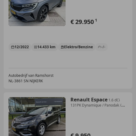
€ 29.950
1
12/2022
14.433 km
Elektro/Benzine
-/-
Autobedrijf van Ramshorst
NL-3861 SN NIJKERK
Renault Espace
1.6 dCi
131PK Dynamique / Panodak /
Elek. Stoelver
€ 9.950