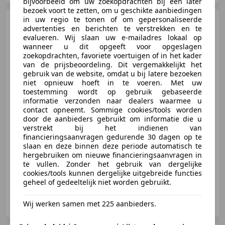
bijvoorbeeld om uw zoekopdrachten bij een later
bezoek voort te zetten, om u geschikte aanbiedingen
in uw regio te tonen of om gepersonaliseerde
Dacia Bigster
1.8 Hybrid
advertenties en berichten te verstrekken en te
156PK Journey / 360 Camera /
evalueren. Wij slaan uw e-mailadres lokaal op
Pack winte
wanneer u dit opgeeft voor opgeslagen
zoekopdrachten, favoriete voertuigen of in het kader
van de prijsbeoordeling. Dit vergemakkelijkt het
gebruik van de website, omdat u bij latere bezoeken
€ 29.950
1
niet opnieuw hoeft in te voeren. Met uw
toestemming wordt op gebruik gebaseerde
informatie verzonden naar dealers waarmee u
contact opneemt. Sommige cookies/tools worden
door de aanbieders gebruikt om informatie die u
12/2025
13.199 km
Elektro/Benzine
verstrekt bij het indienen van
115 kW (156 PK)
financieringsaanvragen gedurende 30 dagen op te
slaan en deze binnen deze periode automatisch te
Bluetooth, Elektrische achterklep, Elektrische stoelverstelling, Alarm, Mistlampen, Nieuwe APK, Grootlichtassistent, Android Auto
hergebruiken om nieuwe financieringsaanvragen in
te vullen. Zonder het gebruik van dergelijke
cookies/tools kunnen dergelijke uitgebreide functies
geheel of gedeeltelijk niet worden gebruikt.
Autobedrijf van Ramshorst
Wij werken samen met 225 aanbieders.
NL-3861 SN NIJKERK