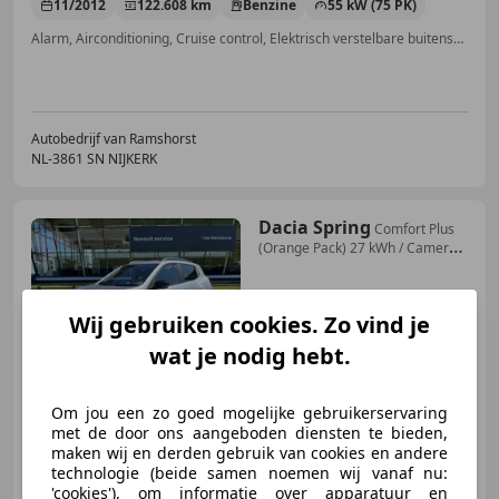
11/2012
122.608 km
Benzine
55 kW (75 PK)
Alarm, Airconditioning, Cruise control, Elektrisch verstelbare buitenspiegels, Bluetooth, Trekhaak, Mistlampen, Elektrische ramen
Autobedrijf van Ramshorst
NL-3861 SN NIJKERK
Dacia Spring
Comfort Plus
(Orange Pack) 27 kWh / Camera /
Navig
Wij gebruiken cookies. Zo vind je
wat je nodig hebt.
€ 9.950
Om jou een zo goed mogelijke gebruikerservaring
met de door ons aangeboden diensten te bieden,
11/2021
40.612 km
Elektrisch
33 kW (45 PK)
maken wij en derden gebruik van cookies en andere
technologie (beide samen noemen wij vanaf nu:
ABS, Nieuwe APK, Parkeerhulp met camera, Electronic Stability Program, Dakrails, Alarm, LED dagrijverlichting, Garantie
'cookies'), om informatie over apparatuur en