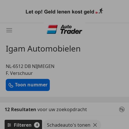
Ga
naar
hoofdinhoud
Igam Automobielen
NL-6512 DB NIJMEGEN
F. Verschuur
Toon nummer
12 Resultaten
voor uw zoekopdracht
Filteren
Schadeauto's tonen
4