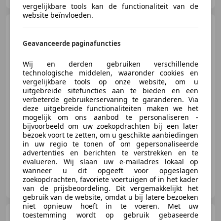
vergelijkbare tools kan de functionaliteit van de
website beïnvloeden.
Nissan Qashqai
1.2
Connecta, CC, AC, Trekhaak,
Geavanceerde paginafuncties
panodak, lichtmet.
Wij en derden gebruiken verschillende
technologische middelen, waaronder cookies en
€ 15.250
vergelijkbare tools op onze website, om u
uitgebreide sitefuncties aan te bieden en een
verbeterde gebruikerservaring te garanderen. Via
deze uitgebreide functionaliteiten maken we het
mogelijk om ons aanbod te personaliseren -
03/2018
73.564 km
Benzine
85 kW (116 PK)
bijvoorbeeld om uw zoekopdrachten bij een later
Nieuwe APK, Traction control, Alarm, Lendensteun, Trekhaak, Parkeerhulp voor, LED verlichting, Parkeerhulp achter
bezoek voort te zetten, om u geschikte aanbiedingen
in uw regio te tonen of om gepersonaliseerde
advertenties en berichten te verstrekken en te
evalueren. Wij slaan uw e-mailadres lokaal op
wanneer u dit opgeeft voor opgeslagen
Igam Automobielen
zoekopdrachten, favoriete voertuigen of in het kader
NL-6512 DB NIJMEGEN
van de prijsbeoordeling. Dit vergemakkelijkt het
gebruik van de website, omdat u bij latere bezoeken
niet opnieuw hoeft in te voeren. Met uw
toestemming wordt op gebruik gebaseerde
Volkswagen T-Cross
1.0