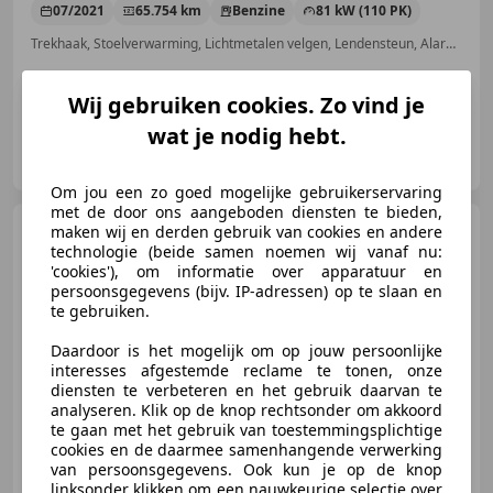
07/2021
65.754 km
Benzine
81 kW (110 PK)
Trekhaak, Stoelverwarming, Lichtmetalen velgen, Lendensteun, Alarm, Dakrails, Digitale radio-ontvangst, Android Auto
Wij gebruiken cookies. Zo vind je
wat je nodig hebt.
Igam Automobielen
NL-6512 DB NIJMEGEN
Om jou een zo goed mogelijke gebruikerservaring
met de door ons aangeboden diensten te bieden,
Mercedes-Benz A 200
maken wij en derden gebruik van cookies en andere
Prestige, CC, airco Navi, car play,
technologie (beide samen noemen wij vanaf nu:
etc
'cookies'), om informatie over apparatuur en
persoonsgegevens (bijv. IP-adressen) op te slaan en
te gebruiken.
€ 11.750
Daardoor is het mogelijk om op jouw persoonlijke
interesses afgestemde reclame te tonen, onze
diensten te verbeteren en het gebruik daarvan te
analyseren. Klik op de knop rechtsonder om akkoord
te gaan met het gebruik van toestemmingsplichtige
07/2013
132.573 km
Benzine
115 kW (156 PK)
cookies en de daarmee samenhangende verwerking
Sportstoelen, Cruise control, Nieuwe APK, Met onderhoudshistorie, Navigatiesysteem, Bi-Xenon koplampen, Airbag bestuurder, Xenon verlichting
van persoonsgegevens. Ook kun je op de knop
linksonder klikken om een nauwkeurige selectie over