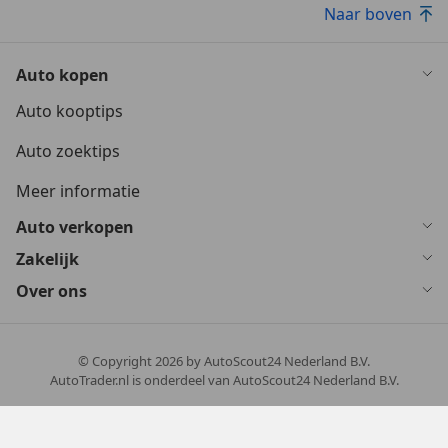
Naar boven
Auto kopen
Auto kooptips
Auto zoektips
Meer informatie
Auto verkopen
Zakelijk
Over ons
© Copyright
2026
by AutoScout24 Nederland B.V.
AutoTrader.nl is onderdeel van AutoScout24 Nederland B.V.