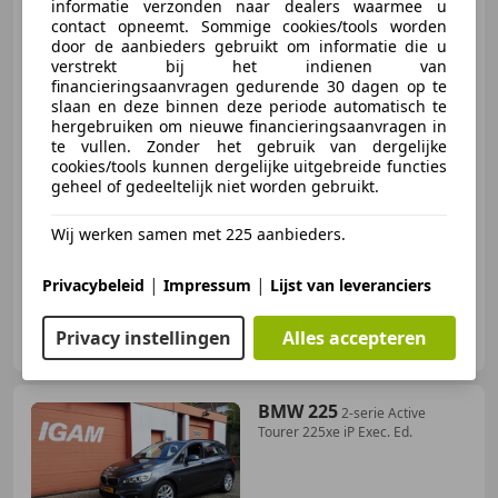
informatie verzonden naar dealers waarmee u
TSI Life, trekhaak airco CC, Pdc,
contact opneemt. Sommige cookies/tools worden
stoelverw. ,
door de aanbieders gebruikt om informatie die u
verstrekt bij het indienen van
financieringsaanvragen gedurende 30 dagen op te
€ 14.950
slaan en deze binnen deze periode automatisch te
hergebruiken om nieuwe financieringsaanvragen in
te vullen. Zonder het gebruik van dergelijke
cookies/tools kunnen dergelijke uitgebreide functies
geheel of gedeeltelijk niet worden gebruikt.
09/2020
104.277 km
Benzine
70 kW (95 PK)
Alarm, Trekhaak, Lichtmetalen velgen, Stoelverwarming, Mistlampen, LED verlichting, Dakrails, Parkeerhulp achter
Wij werken samen met 225 aanbieders.
|
|
Privacybeleid
Impressum
Lijst van leveranciers
Igam Automobielen
Privacy instellingen
Alles accepteren
NL-6512 DB NIJMEGEN
BMW 225
2-serie Active
Tourer 225xe iP Exec. Ed.