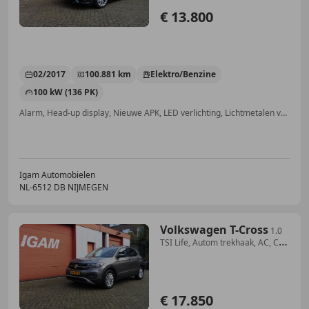
€ 13.800
02/2017
100.881 km
Elektro/Benzine
100 kW (136 PK)
Alarm, Head-up display, Nieuwe APK, LED verlichting, Lichtmetalen velgen, Regensensor, Bochtverlichting, Lederen stuurwiel
Igam Automobielen
NL-6512 DB NIJMEGEN
Volkswagen T-Cross
1.0
TSI Life, Autom trekhaak, AC, CC,
Pdc, stoelve
€ 17.850