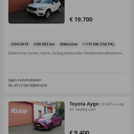
€ 19.700
04/2019
99.583 km
Benzine
115 kW (156 PK)
Elektrische ramen, Alarm, Airbag bestuurder, Verkeersbordherkenning, ABS, LED verlichting, Dakrails, Nieuwe APK
Igam Automobielen
NL-6512 DB NIJMEGEN
Toyota Aygo
1.0 VVT-i x-cite
AC carplay cam
€ 9.400