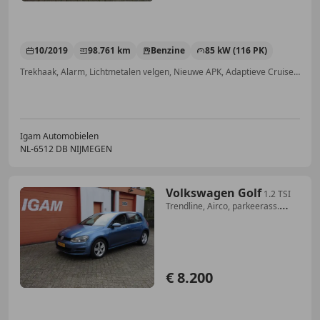
10/2019
98.761 km
Benzine
85 kW (116 PK)
Trekhaak, Alarm, Lichtmetalen velgen, Nieuwe APK, Adaptieve Cruise Control, LED verlichting, Dakrails, Bochtverlichting
Igam Automobielen
NL-6512 DB NIJMEGEN
Volkswagen Golf
1.2 TSI
Trendline, Airco, parkeerass.
lichtmet vel
€ 8.200