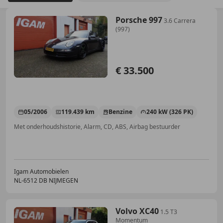
Porsche 997
3.6 Carrera
(997)
€ 33.500
05/2006
119.439 km
Benzine
240 kW (326 PK)
Met onderhoudshistorie, Alarm, CD, ABS, Airbag bestuurder
Igam Automobielen
NL-6512 DB NIJMEGEN
Volvo XC40
1.5 T3
Momentum