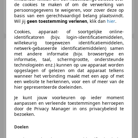
de cookies te maken of om de verwerking van
persoonsgegevens te weigeren, voor zover deze op
basis van een gerechtvaardigd belang plaatsvindt.
Igam Automobielen
Wil jij
geen toestemming verlenen
, klik dan
hier
.
NL-6512 DB NIJMEGEN
Cookies, apparaat- of soortgelijke online-
identificatoren (bijv. login-identificatiemiddelen,
willekeurig toegewezen identificatiemiddelen,
Volkswagen T-Roc
1.0 TSI,
netwerk-gebaseerde identificatiemiddelen) samen
airco, stoelverw., trekhaak
met andere informatie (bijv. browsertype en
informatie, taal, schermgrootte, ondersteunde
technologieën enz.) kunnen op uw apparaat worden
opgeslagen of gelezen om dat apparaat telkens
wanneer het verbinding maakt met een app of met
€ 13.400
een website te herkennen, voor een of meer van de
hier gepresenteerde doeleinden.
Je kunt jouw voorkeuren op ieder moment
aanpassen en verleende toestemmingen herroepen
03/2018
142.900 km
Benzine
85 kW (116 PK)
door de Privacy Manager in ons privacybeleid te
bezoeken.
Stoelverwarming, Elektrische ramen, Alarm, Bochtverlichting, Airbag bestuurder, LED verlichting, LED dagrijverlichting, Binnenspiegel automatisch dimmend
Doelen