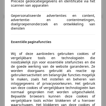
Precieze geolocatiegegevens en identificatie via het
Igam Automobielen
scannen van apparaten
NL-6512 DB NIJMEGEN
Gepersonaliseerde advertenties en content,
advertentie- en contentmetingen,
Hyundai i30
doelgroepenonderzoek en ontwikkeling van
1.4 i-Drive,
diensten
airco, opties
Essentiële paginafuncties
€ 11.900
Wij of deze aanbieders gebruiken cookies of
vergelijkbare tools en technologieën die
noodzakelijk zijn voor essentiële sitefuncties en die
de goede werking van de website garanderen. Ze
worden doorgaans gebruikt als reactie op
03/2018
81.500 km
Benzine
73 kW (99 PK)
gebruikersactiviteit om belangrijke functies mogelijk
Nieuwe APK, Mistlampen, Alarm, Centrale vergrendeling, Airbag passagier, Startonderbreker, Elektrische ramen, Armsteun
te maken, zoals het instellen en beheren van
inloggegevens of privacyvoorkeuren. Het gebruik
van deze cookies of vergelijkbare technologieën kan
normaal gesproken niet worden uitgeschakeld.
Bepaalde browsers kunnen deze cookies of
Igam Automobielen
vergelijkbare tools echter blokkeren of u hierover
NL-6512 DB NIJMEGEN
waarschuwen. Het blokkeren van deze cookies of