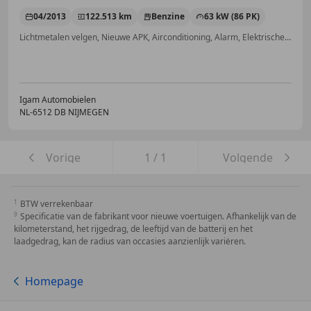
04/2013
122.513 km
Benzine
63 kW (86 PK)
Lichtmetalen velgen, Nieuwe APK, Airconditioning, Alarm, Elektrische ramen, Parkeerhulp achter, Elektrisch verstelbare buitenspiegels, Hill-Hold Control
Igam Automobielen
NL-6512 DB NIJMEGEN
Vorige
1
/
1
Volgende
BTW verrekenbaar
Specificatie van de fabrikant voor nieuwe voertuigen. Afhankelijk van de
kilometerstand, het rijgedrag, de leeftijd van de batterij en het
laadgedrag, kan de radius van occasies aanzienlijk variëren.
Homepage