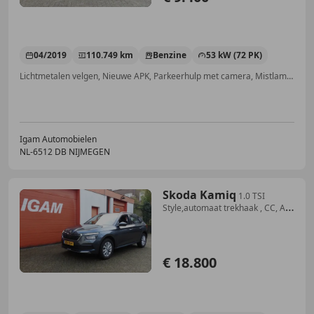
04/2019
110.749 km
Benzine
53 kW (72 PK)
Lichtmetalen velgen, Nieuwe APK, Parkeerhulp met camera, Mistlampen, Alarm, Apple CarPlay, Airconditioning, Android Auto
Igam Automobielen
NL-6512 DB NIJMEGEN
Skoda Kamiq
1.0 TSI
Style,automaat trekhaak , CC, AC,
airco Ca
€ 18.800