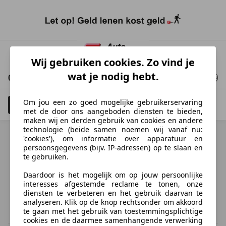
Ga
naar
Wij gebruiken cookies. Zo vind je
hoofdinhoud
wat je nodig hebt.
0 Resultaten
voor uw zoekopdracht
Om jou een zo goed mogelijke gebruikerservaring
Filteren
Schadeauto's tonen
3
met de door ons aangeboden diensten te bieden,
maken wij en derden gebruik van cookies en andere
technologie (beide samen noemen wij vanaf nu:
'cookies'), om informatie over apparatuur en
persoonsgegevens (bijv. IP-adressen) op te slaan en
te gebruiken.
Ontdek vergelijkbare voertuigen
Daardoor is het mogelijk om op jouw persoonlijke
Niet precies je zoekopdracht, maar misschien wel de
interesses afgestemde reclame te tonen, onze
perfecte match.
diensten te verbeteren en het gebruik daarvan te
analyseren. Klik op de knop rechtsonder om akkoord
te gaan met het gebruik van toestemmingsplichtige
cookies en de daarmee samenhangende verwerking