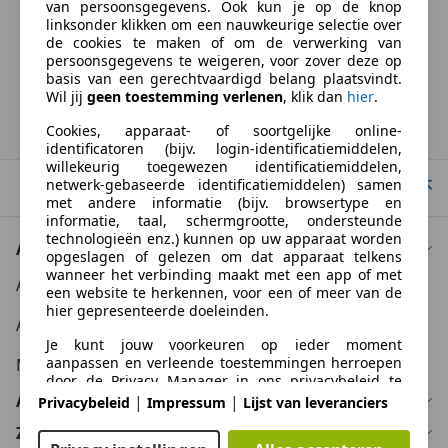
van persoonsgegevens. Ook kun je op de knop
BTW verrekenbaar
linksonder klikken om een nauwkeurige selectie over
Specificatie van de fabrikant voor nieuwe voertuigen. Afhankelijk van de
de cookies te maken of om de verwerking van
kilometerstand, het rijgedrag, de leeftijd van de batterij en het
persoonsgegevens te weigeren, voor zover deze op
laadgedrag, kan de radius van occasies aanzienlijk variëren.
basis van een gerechtvaardigd belang plaatsvindt.
Wil jij
geen toestemming verlenen
, klik dan
hier
.
Homepage
Cookies, apparaat- of soortgelijke online-
identificatoren (bijv. login-identificatiemiddelen,
willekeurig toegewezen identificatiemiddelen,
netwerk-gebaseerde identificatiemiddelen) samen
Naar boven
met andere informatie (bijv. browsertype en
informatie, taal, schermgrootte, ondersteunde
technologieën enz.) kunnen op uw apparaat worden
Auto kopen
opgeslagen of gelezen om dat apparaat telkens
wanneer het verbinding maakt met een app of met
Auto kooptips
een website te herkennen, voor een of meer van de
hier gepresenteerde doeleinden.
Auto zoektips
Je kunt jouw voorkeuren op ieder moment
aanpassen en verleende toestemmingen herroepen
Meer informatie
door de Privacy Manager in ons privacybeleid te
bezoeken.
Auto verkopen
|
|
Privacybeleid
Impressum
Lijst van leveranciers
Zakelijk
Doelen