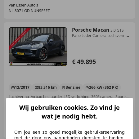
Van Essen Auto's
NL-8071 GD NUNSPEET
Porsche Macan
3.0 GTS
Pano Leder Camera Luchtvering
Stoel/Stoelv
€ 49.895
12/2017
83.316 km
Benzine
266 kW (362 PK)
Luchtvering, Airbag bestuurder, LED verlichting, 360° camera, Sportstoelen, Alarm, Stoelverwarming, Verkeersbordherkenning
Wij gebruiken cookies. Zo vind je
wat je nodig hebt.
Van Essen Auto's
NL-8071 GD NUNSPEET
Om jou een zo goed mogelijke gebruikerservaring
met de door ons aangeboden diensten te bieden,