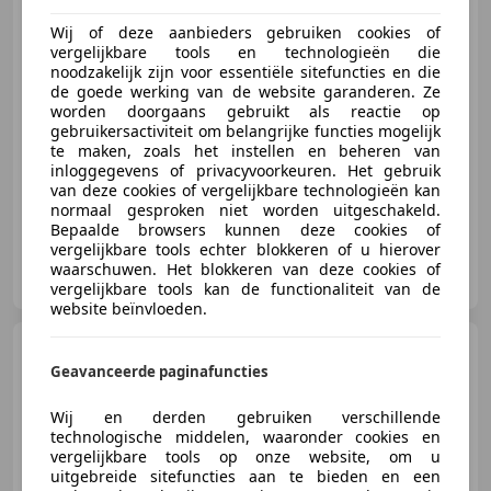
Wij of deze aanbieders gebruiken cookies of
€ 25.895
vergelijkbare tools en technologieën die
noodzakelijk zijn voor essentiële sitefuncties en die
de goede werking van de website garanderen. Ze
worden doorgaans gebruikt als reactie op
08/2016
232.431 km
Benzine
185 kW (252 PK)
gebruikersactiviteit om belangrijke functies mogelijk
te maken, zoals het instellen en beheren van
Airbag bestuurder, Verwarming zetels achter, Nieuwe APK, Luchtvering, Parkeerhulp met camera, Stoelverwarming, Sportstoelen, Alarm
inloggegevens of privacyvoorkeuren. Het gebruik
van deze cookies of vergelijkbare technologieën kan
normaal gesproken niet worden uitgeschakeld.
Bepaalde browsers kunnen deze cookies of
vergelijkbare tools echter blokkeren of u hierover
Van Essen Auto's
waarschuwen. Het blokkeren van deze cookies of
NL-8071 GD NUNSPEET
vergelijkbare tools kan de functionaliteit van de
website beïnvloeden.
Volkswagen Golf
Variant
1.4 TSI Highline DSG
Geavanceerde paginafuncties
Navigatie Stoelverw. Trekhaak
Wij en derden gebruiken verschillende
technologische middelen, waaronder cookies en
vergelijkbare tools op onze website, om u
€ 3.995
uitgebreide sitefuncties aan te bieden en een