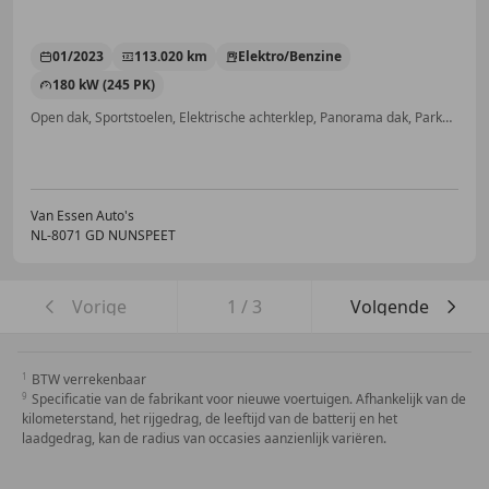
01/2023
113.020 km
Elektro/Benzine
180 kW (245 PK)
Open dak, Sportstoelen, Elektrische achterklep, Panorama dak, Parkeerhulp met camera, Elektrische stoelverstelling, Getinte ramen, Geheel digitaal combi-instrument
Van Essen Auto's
NL-8071 GD NUNSPEET
Vorige
1
/
3
Volgende
BTW verrekenbaar
Specificatie van de fabrikant voor nieuwe voertuigen. Afhankelijk van de
kilometerstand, het rijgedrag, de leeftijd van de batterij en het
laadgedrag, kan de radius van occasies aanzienlijk variëren.