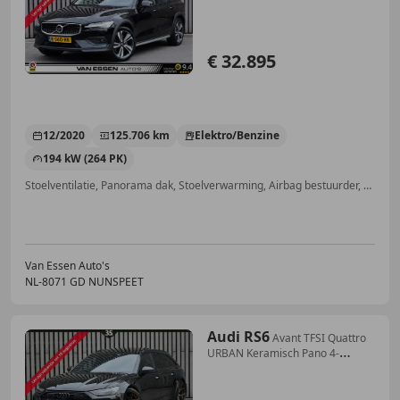
Pano 360-Camera Trekhaak B&W
S
€ 32.895
12/2020
125.706 km
Elektro/Benzine
194 kW (264 PK)
Stoelventilatie, Panorama dak, Stoelverwarming, Airbag bestuurder, Head-up display, Elektrische stoelverstelling, Open dak, Stuurwielverwarming
Van Essen Auto's
NL-8071 GD NUNSPEET
Audi RS6
Avant TFSI Quattro
URBAN Keramisch Pano 4-
Wielstur