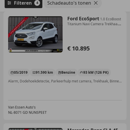
Filteren
Schadeauto's tonen
4
Ford EcoSport
1.0 EcoBoost
Titanium Navi Camera Trekhaak
Stoel/S
€ 10.895
05/2019
91.590 km
Benzine
93 kW (126 PK)
Alarm, Dodehoekdetectie, Parkeerhulp met camera, Trekhaak, Binnenspiegel automatisch dimmend, Voorruitverwarming, Stoelverwarming, Parkeerhulp voor
Van Essen Auto's
NL-8071 GD NUNSPEET