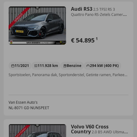
Audi RS3
2.5 TFSI RS 3
Quattro Pano RS-Zetels Camera
Keyles
€ 54.895
1
11/2021
111.928 km
Benzine
294 kW (400 PK)
Sportstoelen, Panorama dak, Sportonderstel, Getinte ramen, Parkeerhulp met camera, Head-up display, Navigatiesysteem, Elektrische achterklep
Van Essen Auto's
NL-8071 GD NUNSPEET
Volvo V60 Cross
Country
2.0 B5 AWD Ultimate