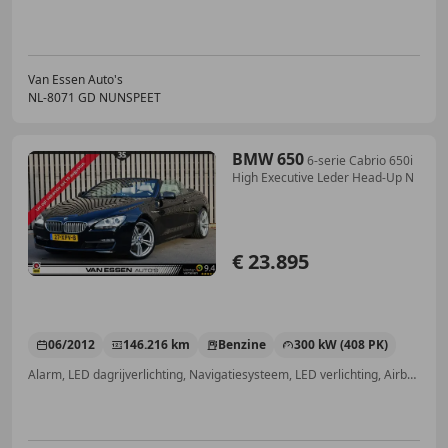
Van Essen Auto's
NL-8071 GD NUNSPEET
BMW 650
6-serie Cabrio 650i
High Executive Leder Head-Up N
€ 23.895
06/2012
146.216 km
Benzine
300 kW (408 PK)
Alarm, LED dagrijverlichting, Navigatiesysteem, LED verlichting, Airbag bestuurder, Dodehoekdetectie, Head-up display, Stoelverwarming