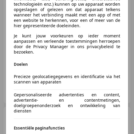
technologieën enz.) kunnen op uw apparaat worden
opgeslagen of gelezen om dat apparaat telkens
wanneer het verbinding maakt met een app of met
een website te herkennen, voor een of meer van de
€ 39.895
hier gepresenteerde doeleinden.
Je kunt jouw voorkeuren op ieder moment
aanpassen en verleende toestemmingen herroepen
door de Privacy Manager in ons privacybeleid te
05/2018
123.963 km
Elektro/Benzine
bezoeken.
250 kW (340 PK)
Stoelventilatie, Verwarming zetels achter, Luchtvering, 360° camera, Head-up display, Massagestoelen, Elektrische stoelverstelling, Digitale radio-ontvangst
Doelen
Precieze geolocatiegegevens en identificatie via het
scannen van apparaten
Van Essen Auto's
Gepersonaliseerde advertenties en content,
NL-8071 GD NUNSPEET
advertentie- en contentmetingen,
doelgroepenonderzoek en ontwikkeling van
diensten
Porsche Macan
2.0 Pano
Luchtvering PASM Sport-Chrono
Navi Camera
Essentiële paginafuncties