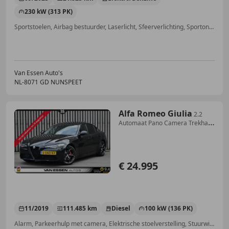
230 kW (313 PK)
Sportstoelen, Airbag bestuurder, Laserlicht, Sfeerverlichting, Sportonderstel, Verkeersbordherkenning, ABS, 4x4
Van Essen Auto's
NL-8071 GD NUNSPEET
Alfa Romeo Giulia
2.2
Automaat Pano Camera Trekhaak
Stoel/Stuurverw.
€ 24.995
11/2019
111.485 km
Diesel
100 kW (136 PK)
Alarm, Parkeerhulp met camera, Elektrische stoelverstelling, Stuurwielverwarming, Open dak, Parkeerhulp voor, Panorama dak, Stoelverwarming