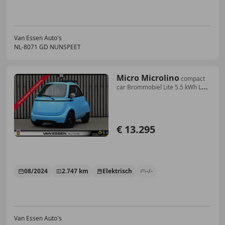
Van Essen Auto's
NL-8071 GD NUNSPEET
Micro Microlino
compact
car Brommobiel Lite 5.5 kWh L6
Venice blue
€ 13.295
08/2024
2.747 km
Elektrisch
-/-
Van Essen Auto's