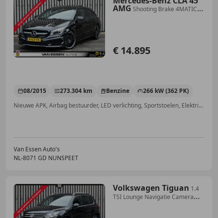
Mercedes-Benz CLA 45
AMG
Shooting Brake 4MATIC
OrangeArt Edition Pano Navi
€ 14.895
08/2015
273.304 km
Benzine
266 kW (362 PK)
Nieuwe APK, Airbag bestuurder, LED verlichting, Sportstoelen, Elektrische stoelverstelling, Emergency Brake Assist, Multifunctioneel stuurwiel, Getinte ramen
Van Essen Auto's
NL-8071 GD NUNSPEET
Volkswagen Tiguan
1.4
TSI Lounge Navigatie Camera
Cruise Control Sto