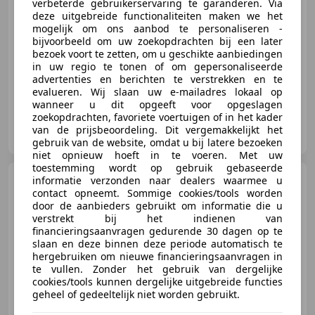
verbeterde gebruikerservaring te garanderen. Via
deze uitgebreide functionaliteiten maken we het
mogelijk om ons aanbod te personaliseren -
08/2010
250.866 km
Benzine
90 kW (122 PK)
bijvoorbeeld om uw zoekopdrachten bij een later
bezoek voort te zetten, om u geschikte aanbiedingen
Alarm, Stoelverwarming, Lichtmetalen velgen, Navigatiesysteem, Elektrische ramen, Winterpakket, Airconditioning, Sportstoelen
in uw regio te tonen of om gepersonaliseerde
advertenties en berichten te verstrekken en te
evalueren. Wij slaan uw e-mailadres lokaal op
wanneer u dit opgeeft voor opgeslagen
zoekopdrachten, favoriete voertuigen of in het kader
Van Essen Auto's
van de prijsbeoordeling. Dit vergemakkelijkt het
NL-8071 GD NUNSPEET
gebruik van de website, omdat u bij latere bezoeken
niet opnieuw hoeft in te voeren. Met uw
toestemming wordt op gebruik gebaseerde
Ferrari SF90 Stradale
informatie verzonden naar dealers waarmee u
4.0
contact opneemt. Sommige cookies/tools worden
V8 |FERRARI WARRANTY| Carbon
Racing Seats Fron
door de aanbieders gebruikt om informatie die u
verstrekt bij het indienen van
financieringsaanvragen gedurende 30 dagen op te
slaan en deze binnen deze periode automatisch te
€ 384.995
hergebruiken om nieuwe financieringsaanvragen in
te vullen. Zonder het gebruik van dergelijke
cookies/tools kunnen dergelijke uitgebreide functies
geheel of gedeeltelijk niet worden gebruikt.
12/2021
9.225 km
Elektro/Benzine