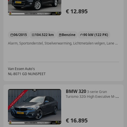
€ 12.895
06/2015
104.522 km
Benzine
90 kW (122 PK)
Alarm, Sportonderstel, Stoelverwarming, Lichtmetalen velgen, Lane Departure Warning Systeem, Parkeerhulp voor, Sportstoelen, LED verlichting
Van Essen Auto's
NL-8071 GD NUNSPEET
BMW 320
3-serie Gran
Turismo 320i High Executive M-
Sport L
€ 16.895