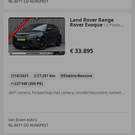
NL-8071 GD NUNSPEET
Land Rover Range
Rover Evoque
1.5 P300e
AWD R-Dynamic S Navigatie
Carplay 360-Ca
€ 33.895
10/2021
77.201 km
Elektro/Benzine
227 kW (309 PK)
360° camera, Parkeerhulp met camera, Grootlichtassistent, Geheel digitaal combi-instrument, LED verlichting, Verkeersbordherkenning, Airbag bestuurder, Schakelflippers
Van Essen Auto's
NL-8071 GD NUNSPEET