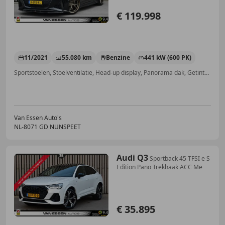
€ 119.998
11/2021
55.080 km
Benzine
441 kW (600 PK)
Sportstoelen, Stoelventilatie, Head-up display, Panorama dak, Getinte ramen, Keyless Entry, Alarm, Laserlicht
Van Essen Auto's
NL-8071 GD NUNSPEET
Audi Q3
Sportback 45 TFSI e S
Edition Pano Trekhaak ACC Me
€ 35.895