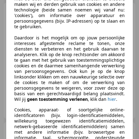
maken wij en derden gebruik van cookies en andere
DS Automobiles DS 4
technologie (beide samen noemen wij vanaf nu:
Crossback
'cookies'), om informatie over apparatuur en
1.2 PureTech
persoonsgegevens (bijv. IP-adressen) op te slaan en
Business Airco Cruise Control
Trekhaa
te gebruiken.
Daardoor is het mogelijk om op jouw persoonlijke
€ 7.495
interesses afgestemde reclame te tonen, onze
diensten te verbeteren en het gebruik daarvan te
analyseren. Klik op de knop rechtsonder om akkoord
te gaan met het gebruik van toestemmingsplichtige
cookies en de daarmee samenhangende verwerking
08/2017
156.522 km
Benzine
96 kW (131 PK)
van persoonsgegevens. Ook kun je op de knop
linksonder klikken om een nauwkeurige selectie over
Alarm, Dakrails, Elektrisch verstelbare buitenspiegels, Parkeerhulp achter, Dodehoekdetectie, Lichtmetalen velgen, Navigatiesysteem, Bluetooth
de cookies te maken of om de verwerking van
persoonsgegevens te weigeren, voor zover deze op
basis van een gerechtvaardigd belang plaatsvindt.
Wil jij
geen toestemming verlenen
, klik dan
hier
.
Van Essen Auto's
Cookies, apparaat- of soortgelijke online-
NL-8071 GD NUNSPEET
identificatoren (bijv. login-identificatiemiddelen,
willekeurig toegewezen identificatiemiddelen,
netwerk-gebaseerde identificatiemiddelen) samen
Audi A8
55 TFSI quattro Pro
met andere informatie (bijv. browsertype en
Line Plus 4-Wielsturing ACC So
informatie, taal, schermgrootte, ondersteunde