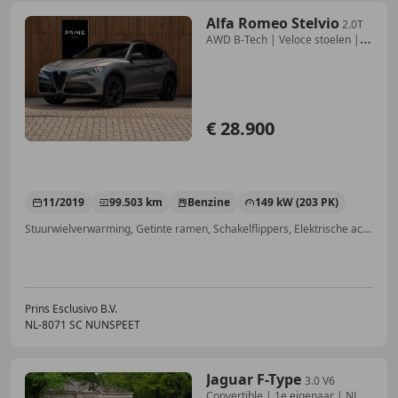
Alfa Romeo Stelvio
2.0T
AWD B-Tech | Veloce stoelen |
Lederen dash. |
€ 28.900
11/2019
99.503 km
Benzine
149 kW (203 PK)
Stuurwielverwarming, Getinte ramen, Schakelflippers, Elektrische achterklep, Sportstoelen, Xenon verlichting, Elektrische stoelverstelling, Bi-Xenon koplampen
Prins Esclusivo B.V.
NL-8071 SC NUNSPEET
Jaguar F-Type
3.0 V6
Convertible | 1e eigenaar | NL