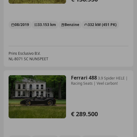
08/2019
33.153 km
Benzine
332 kW (451 PK)
Prins Esclusivo B.V.
NL-8071 SC NUNSPEET
Ferrari 488
3.9 Spider HELE |
Racing Seats | Veel carbon!
€ 289.500