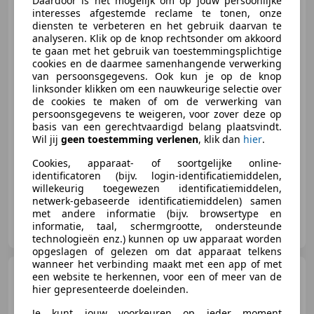
Daardoor is het mogelijk om op jouw persoonlijke
Ferrari 296 GTB
3.0 V6 |
interesses afgestemde reclame te tonen, onze
Giallo Triplo Strato | Racing Seats
diensten te verbeteren en het gebruik daarvan te
| War
analyseren. Klik op de knop rechtsonder om akkoord
te gaan met het gebruik van toestemmingsplichtige
cookies en de daarmee samenhangende verwerking
van persoonsgegevens. Ook kun je op de knop
linksonder klikken om een nauwkeurige selectie over
€ 269.500
de cookies te maken of om de verwerking van
persoonsgegevens te weigeren, voor zover deze op
basis van een gerechtvaardigd belang plaatsvindt.
Wil jij
geen toestemming verlenen
, klik dan
hier
.
10/2022
15.061 km
Elektro/Benzine
-/-
Cookies, apparaat- of soortgelijke online-
identificatoren (bijv. login-identificatiemiddelen,
willekeurig toegewezen identificatiemiddelen,
netwerk-gebaseerde identificatiemiddelen) samen
met andere informatie (bijv. browsertype en
Prins Esclusivo B.V.
informatie, taal, schermgrootte, ondersteunde
NL-8071 SC NUNSPEET
technologieën enz.) kunnen op uw apparaat worden
opgeslagen of gelezen om dat apparaat telkens
wanneer het verbinding maakt met een app of met
Ferrari California
3.9 T
een website te herkennen, voor een of meer van de
HELE | Carbon Stuur | CarPlay |
hier gepresenteerde doeleinden.
Nero dak
Je kunt jouw voorkeuren op ieder moment