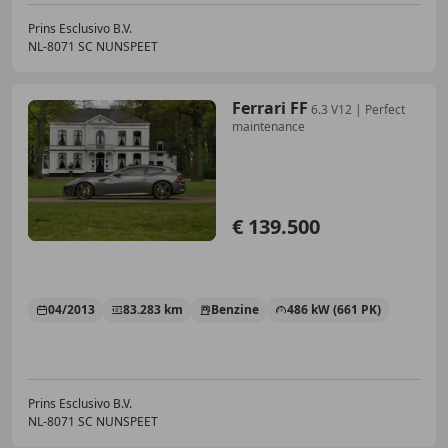
Prins Esclusivo B.V.
NL-8071 SC NUNSPEET
Ferrari FF
6.3 V12 | Perfect
maintenance
€ 139.500
04/2013
83.283 km
Benzine
486 kW (661 PK)
Prins Esclusivo B.V.
NL-8071 SC NUNSPEET