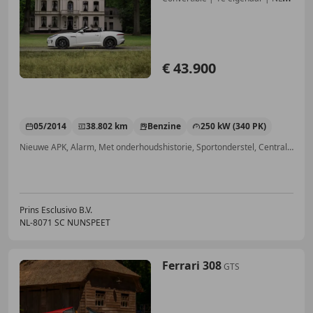
Auto
€ 43.900
05/2014
38.802 km
Benzine
250 kW (340 PK)
Nieuwe APK, Alarm, Met onderhoudshistorie, Sportonderstel, Centrale deurvergrendeling met afstandsbediening, Schakelflippers, Xenon verlichting, Dagrijverlichting
Prins Esclusivo B.V.
NL-8071 SC NUNSPEET
Ferrari 308
GTS