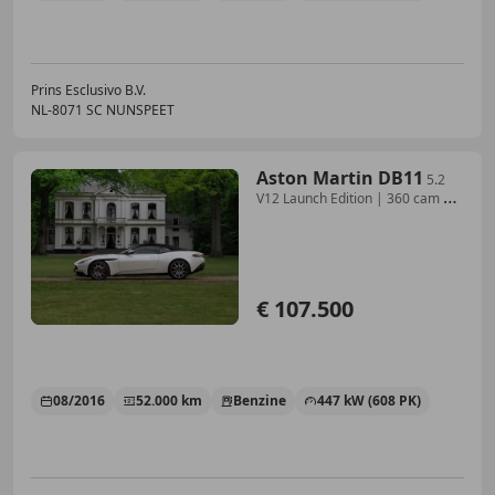
Prins Esclusivo B.V.
NL-8071 SC NUNSPEET
Aston Martin DB11
5.2
V12 Launch Edition | 360 cam |
Bang & Olufsen
€ 107.500
08/2016
52.000 km
Benzine
447 kW (608 PK)