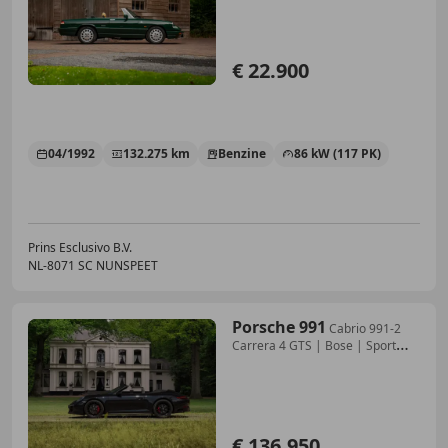
€ 22.900
04/1992
132.275 km
Benzine
86 kW (117 PK)
Prins Esclusivo B.V.
NL-8071 SC NUNSPEET
Porsche 991
Cabrio 991-2
Carrera 4 GTS | Bose | Sport
Chrono |
€ 136.950