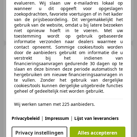
evalueren. Wij slaan uw e-mailadres lokaal op
wanneer u dit opgeeft voor opgeslagen
zoekopdrachten, favoriete voertuigen of in het kader
van de prijsbeoordeling. Dit vergemakkelijkt het
gebruik van de website, omdat u bij latere bezoeken
Prins Esclusivo B.V.
niet opnieuw hoeft in te voeren. Met uw
NL-8071 SC NUNSPEET
toestemming wordt op gebruik gebaseerde
informatie verzonden naar dealers waarmee u
contact opneemt. Sommige cookies/tools worden
Ferrari 488
door de aanbieders gebruikt om informatie die u
Spider | Atelier
verstrekt bij het indienen van
Car | Lift | Racing seats | Akrap
financieringsaanvragen gedurende 30 dagen op te
slaan en deze binnen deze periode automatisch te
hergebruiken om nieuwe financieringsaanvragen in
te vullen. Zonder het gebruik van dergelijke
cookies/tools kunnen dergelijke uitgebreide functies
€ 249.500
geheel of gedeeltelijk niet worden gebruikt.
Wij werken samen met 225 aanbieders.
09/2016
66.105 km
Benzine
494 kW (672 PK)
|
|
Privacybeleid
Impressum
Lijst van leveranciers
Privacy instellingen
Alles accepteren