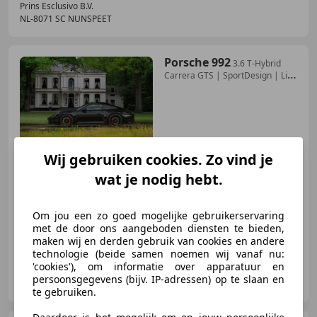
Prins Esclusivo B.V.
NL-8071 SC NUNSPEET
Porsche 992
3.6 T-Hybrid
Carrera GTS | SportDesign | Lift
| Sc
€ 219.500
Wij gebruiken cookies. Zo vind je
wat je nodig hebt.
05/2025
8.990 km
Benzine
398 kW (541 PK)
Om jou een zo goed mogelijke gebruikerservaring
met de door ons aangeboden diensten te bieden,
maken wij en derden gebruik van cookies en andere
technologie (beide samen noemen wij vanaf nu:
'cookies'), om informatie over apparatuur en
Prins Esclusivo B.V.
persoonsgegevens (bijv. IP-adressen) op te slaan en
NL-8071 SC NUNSPEET
te gebruiken.