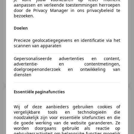
aanpassen en verleende toestemmingen herroepen
door de Privacy Manager in ons privacybeleid te
bezoeken.
€ 142.500
Doelen
Precieze geolocatiegegevens en identificatie via het
01/2016
58.422 km
Benzine
413 kW (562 PK)
scannen van apparaten
Gepersonaliseerde advertenties en content,
advertentie- en contentmetingen,
doelgroepenonderzoek en ontwikkeling van
Prins Esclusivo B.V.
diensten
NL-8071 SC NUNSPEET
Essentiële paginafuncties
Ferrari Purosangue
6.5
V12 Netto price | Verde Zeltweg
| Airbrushed s
Wij of deze aanbieders gebruiken cookies of
vergelijkbare tools en technologieën die
noodzakelijk zijn voor essentiële sitefuncties en die
de goede werking van de website garanderen. Ze
worden doorgaans gebruikt als reactie op
€ 465.000
gebruikersactiviteit om belangrijke functies mogelijk