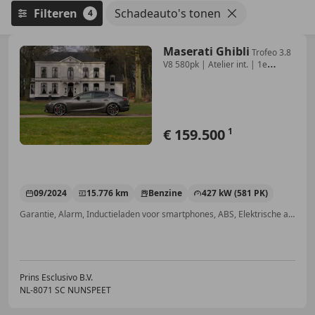
Filteren
Schadeauto's tonen
4
Maserati Ghibli
Trofeo 3.8
V8 580pk | Atelier int. | 1e
eigenaar |
€ 159.500
1
09/2024
15.776 km
Benzine
427 kW (581 PK)
Garantie, Alarm, Inductieladen voor smartphones, ABS, Elektrische achterklep, Startonderbreker, Stoelverwarming, Met onderhoudshistorie
Prins Esclusivo B.V.
NL-8071 SC NUNSPEET