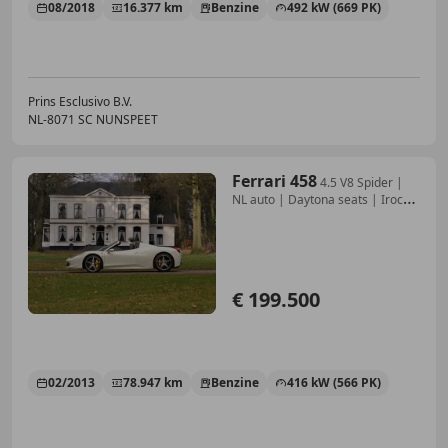
08/2018
16.377 km
Benzine
492 kW (669 PK)
Prins Esclusivo B.V.
NL-8071 SC NUNSPEET
Ferrari 458
4.5 V8 Spider |
NL auto | Daytona seats | Iroco
in
€ 199.500
02/2013
78.947 km
Benzine
416 kW (566 PK)