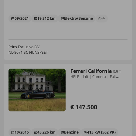
09/2021
19.812 km
Elektro/Benzine
-/-
Prins Esclusivo B.V.
NL-8071 SC NUNSPEET
Ferrari California
3.9 T
HELE | Lift | Camera | Full
carbon
€ 147.500
10/2015
43.226 km
Benzine
413 kW (562 PK)