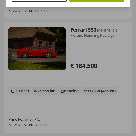
Prins Esclusivo B.V.
NL-8071 SC NUNSPEET
Ferrari 550
Maranello |
Fiorano Handling Package
€ 184.500
01/1999
25.588 km
Benzine
357 kW (485 PK)
Prins Esclusivo B.V.
NL-8071 SC NUNSPEET