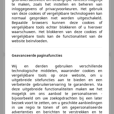
te maken, zoals het instellen en beheren van
inloggegevens of privacyvoorkeuren. Het gebruik
van deze cookies of vergelijkbare technologieën kan
normaal gesproken niet worden uitgeschakeld.
05/2025
2.392 km
Benzine
533 kW (725 PK)
Bepaalde browsers kunnen deze cookies of
vergelijkbare tools echter blokkeren of u hierover
waarschuwen. Het blokkeren van deze cookies of
vergelijkbare tools kan de functionaliteit van de
website beïnvloeden.
Prins Esclusivo B.V.
NL-8071 SC NUNSPEET
Geavanceerde paginafuncties
Aston Martin Vanquish
Wij en derden gebruiken verschillende
6.0 V12 Touchtronic | Carbon
technologische middelen, waaronder cookies en
Exterior | B&O | Stoe
vergelijkbare tools op onze website, om u
uitgebreide sitefuncties aan te bieden en een
verbeterde gebruikerservaring te garanderen. Via
deze uitgebreide functionaliteiten maken we het
€ 129.500
mogelijk om ons aanbod te personaliseren -
bijvoorbeeld om uw zoekopdrachten bij een later
bezoek voort te zetten, om u geschikte aanbiedingen
in uw regio te tonen of om gepersonaliseerde
advertenties en berichten te verstrekken en te
01/2014
69.723 km
Benzine
422 kW (574 PK)