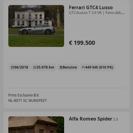
Ferrari GTC4 Lusso
GTC4Lusso T 3.9 V8 | Pano-dak |
JBL | Lift
€ 199.500
06/2018
35.978 km
Benzine
449 kW (610 PK)
Prins Esclusivo B.V.
NL-8071 SC NUNSPEET
Alfa Romeo Spider
2.0