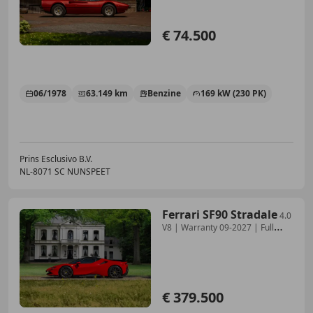
€ 74.500
06/1978
63.149 km
Benzine
169 kW (230 PK)
Prins Esclusivo B.V.
NL-8071 SC NUNSPEET
Ferrari SF90 Stradale
4.0
V8 | Warranty 09-2027 | Full
carbon | Lift | R
€ 379.500