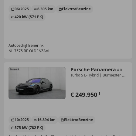
06/2025
6.305 km
Elektro/Benzine
420 kW (571 PK)
Autobedrijf Benerink
NL-7575 BE OLDENZAAL
Porsche Panamera
4.0
Turbo S E-Hybrid | Burmester 3D
| PCCB | Stoel
€ 249.950
1
10/2025
16.894 km
Elektro/Benzine
575 kW (782 PK)