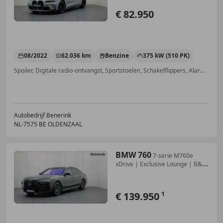
€ 82.950
08/2022
62.036 km
Benzine
375 kW (510 PK)
Spoiler, Digitale radio-ontvangst, Sportstoelen, Schakelflippers, Alarm, Sfeerverlichting, Android Auto, Navigatiesysteem
Autobedrijf Benerink
NL-7575 BE OLDENZAAL
BMW 760
7-serie M760e
xDrive | Exclusive Lounge | B&W
| Sk
€ 139.950
1