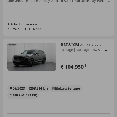
Stoelventilatie, Apple CarPlay, Android Auto, Head-up display, Parkeerhulp achter, Digitale radio-ontvangst, Spoiler, Alarm
Autobedrijf Benerink
NL-7575 BE OLDENZAAL
BMW XM
V8 | M Drivers
Package | Massage | B&W | M
Onderst
€ 104.950
1
06/2023
53.514 km
Elektro/Benzine
480 kW (653 PK)