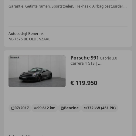
Garantie, Getinte ramen, Sportstoelen, Trekhaak, Airbag bestuurder, Sfeerverlichting, Hoofd airbag, 4x4
Autobedrijf Benerink
NL-7575 BE OLDENZAAL
Porsche 991
Cabrio 3.0
Carrera 4 GTS |
Achterasbesturing | Ent
€ 119.950
07/2017
99.612 km
Benzine
332 kW (451 PK)