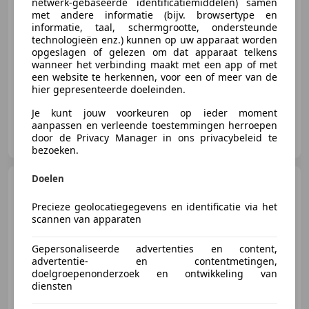
netwerk-gebaseerde identificatiemiddelen) samen
€ 249.991
1
met andere informatie (bijv. browsertype en
informatie, taal, schermgrootte, ondersteunde
technologieën enz.) kunnen op uw apparaat worden
opgeslagen of gelezen om dat apparaat telkens
08/2019
34.284 km
Benzine
383 kW (521 PK)
wanneer het verbinding maakt met een app of met
een website te herkennen, voor een of meer van de
hier gepresenteerde doeleinden.
Je kunt jouw voorkeuren op ieder moment
aanpassen en verleende toestemmingen herroepen
Autobedrijf Benerink
door de Privacy Manager in ons privacybeleid te
NL-7575 BE OLDENZAAL
bezoeken.
Doelen
BMW X7
xDrive40i High
Executive M-Sport | Sky Lounge |
Precieze geolocatiegegevens en identificatie via het
Ma
scannen van apparaten
€ 84.950
Gepersonaliseerde advertenties en content,
advertentie- en contentmetingen,
doelgroepenonderzoek en ontwikkeling van
diensten
08/2022
68.193 km
Benzine
246 kW (334 PK)