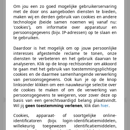
Porsche Panamera
Sport
Om jou een zo goed mogelijke gebruikerservaring
Turismo 2.9 4S SportDesign |
met de door ons aangeboden diensten te bieden,
Stoelventilatie
maken wij en derden gebruik van cookies en andere
technologie (beide samen noemen wij vanaf nu:
€ 59.950
'cookies'), om informatie over apparatuur en
persoonsgegevens (bijv. IP-adressen) op te slaan en
te gebruiken.
Daardoor is het mogelijk om op jouw persoonlijke
08/2018
101.167 km
Benzine
324 kW (441 PK)
interesses afgestemde reclame te tonen, onze
diensten te verbeteren en het gebruik daarvan te
Garantie, Stuurwielverwarming, Spoiler, LED verlichting, Sportstoelen, Parkeerhulp met camera, Verwarming zetels achter, Adaptieve Cruise Control
analyseren. Klik op de knop rechtsonder om akkoord
te gaan met het gebruik van toestemmingsplichtige
cookies en de daarmee samenhangende verwerking
van persoonsgegevens. Ook kun je op de knop
linksonder klikken om een nauwkeurige selectie over
Autobedrijf Benerink
de cookies te maken of om de verwerking van
NL-7575 BE OLDENZAAL
persoonsgegevens te weigeren, voor zover deze op
basis van een gerechtvaardigd belang plaatsvindt.
Wil jij
geen toestemming verlenen
, klik dan
hier
.
Porsche 991
991.2 4.0 GT3
RS | Weissach | Clubsport |
Cookies, apparaat- of soortgelijke online-
Volledig
identificatoren (bijv. login-identificatiemiddelen,
willekeurig toegewezen identificatiemiddelen,