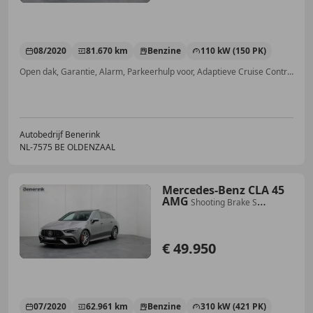
08/2020
81.670 km
Benzine
110 kW (150 PK)
Open dak, Garantie, Alarm, Parkeerhulp voor, Adaptieve Cruise Control, Zij-airbags, Wind deflector, Bochtverlichting
Autobedrijf Benerink
NL-7575 BE OLDENZAAL
Mercedes-Benz CLA 45
AMG
Shooting Brake S
4MATIC+ | AMG Drivers Package
| B
€ 49.950
07/2020
62.961 km
Benzine
310 kW (421 PK)