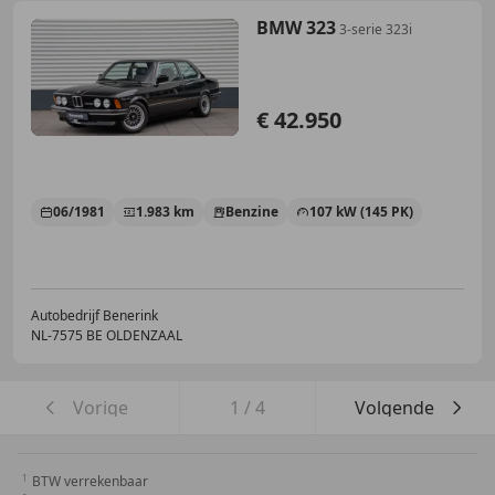
BMW 323
3-serie 323i
€ 42.950
06/1981
1.983 km
Benzine
107 kW (145 PK)
Autobedrijf Benerink
NL-7575 BE OLDENZAAL
Vorige
1
/
4
Volgende
BTW verrekenbaar