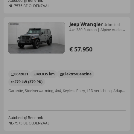
Autobedrijf Benerink
NL-7575 BE OLDENZAAL
Jeep Wrangler
Unlimited
4xe 380 Rubicon | Alpine Audio |
Trekhaa
€ 57.950
06/2021
49.835 km
Elektro/Benzine
279 kW (379 PK)
Garantie, Stoelverwarming, 4x4, Keyless Entry, LED verlichting, Adaptieve Cruise Control, Stuurwielverwarming, Open dak
Autobedrijf Benerink
NL-7575 BE OLDENZAAL