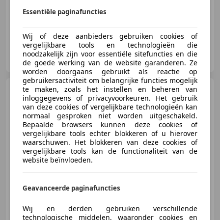
Luchtvering, Panorama dak, Massagestoelen, Garantie, Head-up display, Stuurwielverwarming, Verwarming zetels achter, Dagrijverlichting
Essentiële paginafuncties
Wij of deze aanbieders gebruiken cookies of
vergelijkbare tools en technologieën die
Autobedrijf Benerink
noodzakelijk zijn voor essentiële sitefuncties en die
NL-7575 BE OLDENZAAL
de goede werking van de website garanderen. Ze
worden doorgaans gebruikt als reactie op
gebruikersactiviteit om belangrijke functies mogelijk
BMW 330
te maken, zoals het instellen en beheren van
3-serie Touring
inloggegevens of privacyvoorkeuren. Het gebruik
330e M-Sport Pro |
van deze cookies of vergelijkbare technologieën kan
Harman/Kardon |
normaal gesproken niet worden uitgeschakeld.
Bepaalde browsers kunnen deze cookies of
€ 35.950
1
vergelijkbare tools echter blokkeren of u hierover
waarschuwen. Het blokkeren van deze cookies of
vergelijkbare tools kan de functionaliteit van de
website beïnvloeden.
12/2022
81.532 km
Elektro/Benzine
215 kW (292 PK)
Geavanceerde paginafuncties
Schakelflippers, Sportstoelen, Sportpakket, Head-up display, Spoiler, Garantie, Grootlichtassistent, Getinte ramen
Wij en derden gebruiken verschillende
technologische middelen, waaronder cookies en