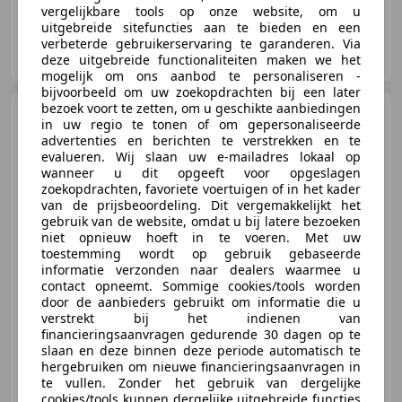
vergelijkbare tools op onze website, om u
uitgebreide sitefuncties aan te bieden en een
verbeterde gebruikerservaring te garanderen. Via
Autobedrijf Benerink
deze uitgebreide functionaliteiten maken we het
NL-7575 BE OLDENZAAL
mogelijk om ons aanbod te personaliseren -
bijvoorbeeld om uw zoekopdrachten bij een later
bezoek voort te zetten, om u geschikte aanbiedingen
Porsche Panamera
Sport
in uw regio te tonen of om gepersonaliseerde
Turismo 4.0 Turbo S E-Hybrid |
advertenties en berichten te verstrekken en te
Stoelventilat
evalueren. Wij slaan uw e-mailadres lokaal op
wanneer u dit opgeeft voor opgeslagen
€ 114.950
zoekopdrachten, favoriete voertuigen of in het kader
van de prijsbeoordeling. Dit vergemakkelijkt het
gebruik van de website, omdat u bij latere bezoeken
niet opnieuw hoeft in te voeren. Met uw
toestemming wordt op gebruik gebaseerde
11/2021
83.182 km
Elektro/Benzine
informatie verzonden naar dealers waarmee u
contact opneemt. Sommige cookies/tools worden
515 kW (700 PK)
door de aanbieders gebruikt om informatie die u
Stoelventilatie, Luchtvering, 360° camera, Garantie, Head-up display, Android Auto, Stuurwielverwarming, Digitale radio-ontvangst
verstrekt bij het indienen van
financieringsaanvragen gedurende 30 dagen op te
slaan en deze binnen deze periode automatisch te
hergebruiken om nieuwe financieringsaanvragen in
te vullen. Zonder het gebruik van dergelijke
Autobedrijf Benerink
cookies/tools kunnen dergelijke uitgebreide functies