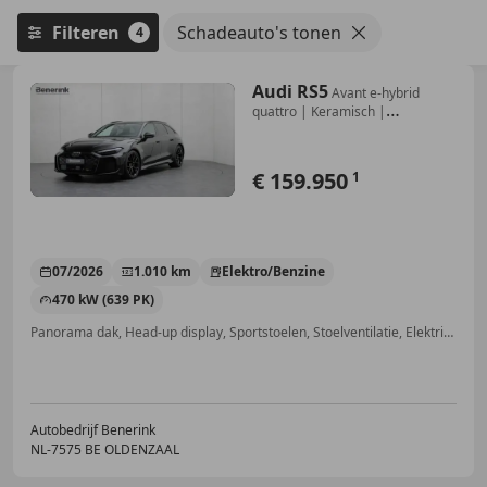
Filteren
Schadeauto's tonen
4
Audi RS5
Avant e-hybrid
quattro | Keramisch |
Sportpakket |
€ 159.950
1
07/2026
1.010 km
Elektro/Benzine
470 kW (639 PK)
Panorama dak, Head-up display, Sportstoelen, Stoelventilatie, Elektrische stoelverstelling, Sound system, ABS, Massagestoelen
Autobedrijf Benerink
NL-7575 BE OLDENZAAL