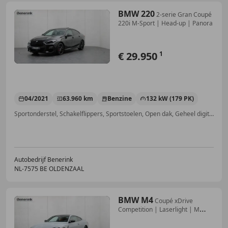
BMW 220
2-serie Gran Coupé
220i M-Sport | Head-up | Panora
€ 29.950
1
04/2021
63.960 km
Benzine
132 kW (179 PK)
Sportonderstel, Schakelflippers, Sportstoelen, Open dak, Geheel digitaal combi-instrument, Garantie, Stuurwielverwarming, Getinte ramen
Autobedrijf Benerink
NL-7575 BE OLDENZAAL
BMW M4
Coupé xDrive
Competition | Laserlight | M
Carbon e