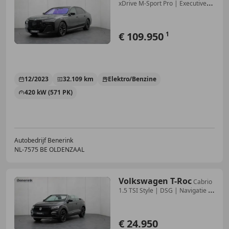
xDrive M-Sport Pro | Executive
Loung
€ 109.950
1
12/2023
32.109 km
Elektro/Benzine
420 kW (571 PK)
Autobedrijf Benerink
NL-7575 BE OLDENZAAL
Volkswagen T-Roc
Cabrio
1.5 TSI Style | DSG | Navigatie |
PDC | DAB
€ 24.950