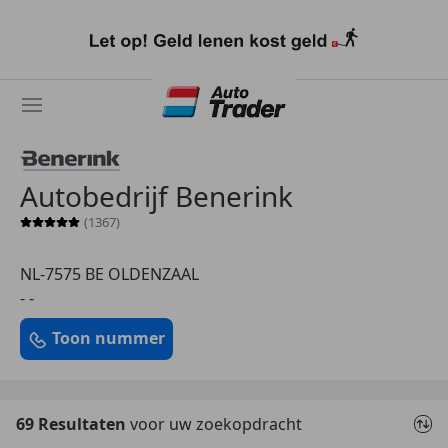
Ga
naar
hoofdinhoud
Autobedrijf Benerink
(1367)
Sterrenbeoordeling 5 van 5
NL-7575 BE OLDENZAAL
- -
Toon nummer
69 Resultaten
voor uw zoekopdracht