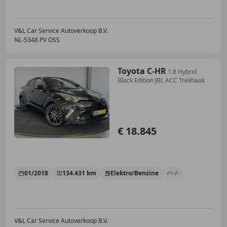
V&L Car Service Autoverkoop B.V.
NL-5348 PV OSS
Toyota C-HR
1.8 Hybrid
Black Edition JBL ACC Trekhaak
€ 18.845
01/2018
134.431 km
Elektro/Benzine
-/-
V&L Car Service Autoverkoop B.V.