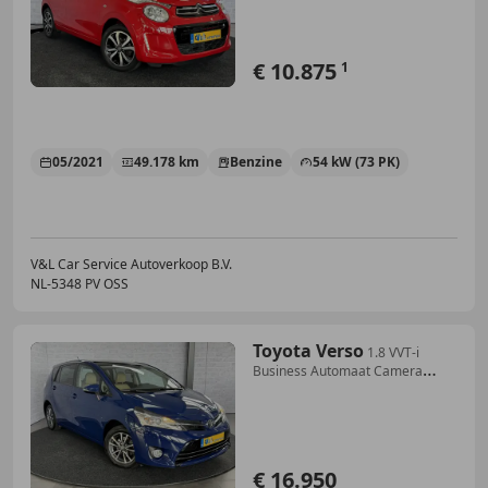
€ 10.875
1
05/2021
49.178 km
Benzine
54 kW (73 PK)
V&L Car Service Autoverkoop B.V.
NL-5348 PV OSS
Toyota Verso
1.8 VVT-i
Business Automaat Camera
Navigatie Trekh
€ 16.950