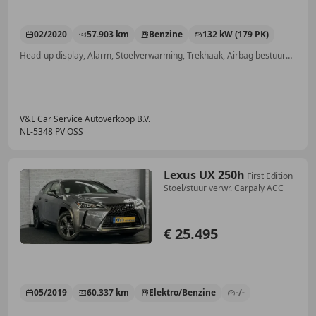
02/2020
57.903 km
Benzine
132 kW (179 PK)
Head-up display, Alarm, Stoelverwarming, Trekhaak, Airbag bestuurder, Adaptieve Cruise Control, Stuurwielverwarming, Elektrische achterklep
V&L Car Service Autoverkoop B.V.
NL-5348 PV OSS
Lexus UX 250h
First Edition
Stoel/stuur verwr. Carpaly ACC
€ 25.495
05/2019
60.337 km
Elektro/Benzine
-/-