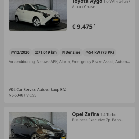
Toyota Aygo
1.0 VVT-i x-fun /
Airco / Cruise
€ 9.475
1
12/2020
71.019 km
Benzine
54 kW (73 PK)
Airconditioning, Nieuwe APK, Alarm, Emergency Brake Assist, Automatische klimaatregeling, Centrale deurvergrendeling met afstandsbediening, LED verlichting, Centrale vergrendeling
V&L Car Service Autoverkoop B.V.
NL-5348 PV OSS
Opel Zafira
1.4 Turbo
Business Executive 7p. Pano
Trekhaak ACC