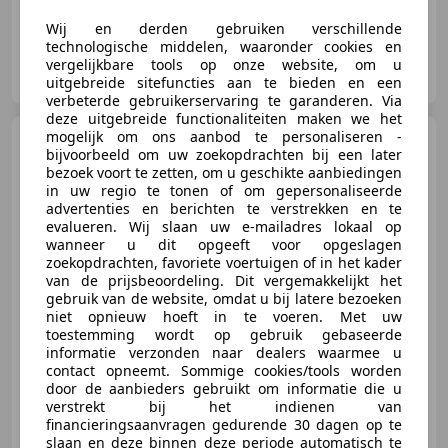
Wij en derden gebruiken verschillende
technologische middelen, waaronder cookies en
V&L Car Service Autoverkoop B.V.
vergelijkbare tools op onze website, om u
NL-5348 PV OSS
uitgebreide sitefuncties aan te bieden en een
verbeterde gebruikerservaring te garanderen. Via
deze uitgebreide functionaliteiten maken we het
mogelijk om ons aanbod te personaliseren -
Hyundai i10
1.0 T-GDI N
bijvoorbeeld om uw zoekopdrachten bij een later
Line 5-zits Keyless Camera
bezoek voort te zetten, om u geschikte aanbiedingen
CarPlay Sto
in uw regio te tonen of om gepersonaliseerde
advertenties en berichten te verstrekken en te
evalueren. Wij slaan uw e-mailadres lokaal op
wanneer u dit opgeeft voor opgeslagen
€ 21.875
zoekopdrachten, favoriete voertuigen of in het kader
van de prijsbeoordeling. Dit vergemakkelijkt het
gebruik van de website, omdat u bij latere bezoeken
niet opnieuw hoeft in te voeren. Met uw
toestemming wordt op gebruik gebaseerde
09/2024
3.136 km
Benzine
74 kW (101 PK)
informatie verzonden naar dealers waarmee u
contact opneemt. Sommige cookies/tools worden
Automatische klimaatregeling, Lichtmetalen velgen, Parkeerhulp met camera, Alarm, Navigatiesysteem, Android Auto, Stoelverwarming, LED verlichting
door de aanbieders gebruikt om informatie die u
verstrekt bij het indienen van
financieringsaanvragen gedurende 30 dagen op te
slaan en deze binnen deze periode automatisch te