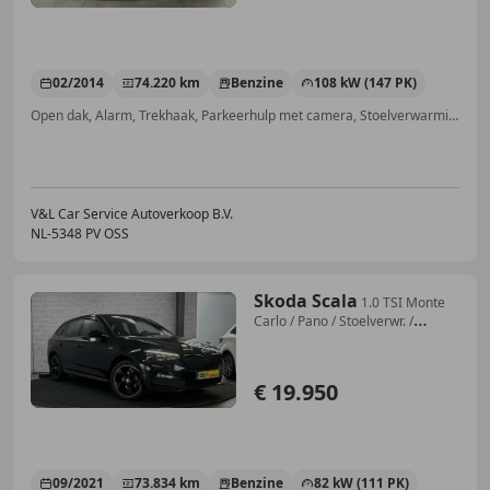
02/2014
74.220 km
Benzine
108 kW (147 PK)
Open dak, Alarm, Trekhaak, Parkeerhulp met camera, Stoelverwarming, Navigatiesysteem, Startonderbreker, Centrale deurvergrendeling met afstandsbediening
V&L Car Service Autoverkoop B.V.
NL-5348 PV OSS
Skoda Scala
1.0 TSI Monte
Carlo / Pano / Stoelverwr. /
Carplay
€ 19.950
09/2021
73.834 km
Benzine
82 kW (111 PK)