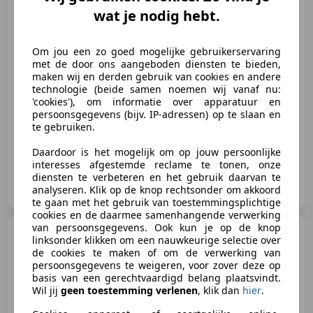
Dynamic / Panno / Leer /
wat je nodig hebt.
Stoelverwr. /
€ 39.995
Om jou een zo goed mogelijke gebruikerservaring
met de door ons aangeboden diensten te bieden,
maken wij en derden gebruik van cookies en andere
technologie (beide samen noemen wij vanaf nu:
'cookies'), om informatie over apparatuur en
01/2023
37.512 km
Elektro/Benzine
-/-
persoonsgegevens (bijv. IP-adressen) op te slaan en
te gebruiken.
Daardoor is het mogelijk om op jouw persoonlijke
interesses afgestemde reclame te tonen, onze
diensten te verbeteren en het gebruik daarvan te
V&L Car Service Autoverkoop B.V.
analyseren. Klik op de knop rechtsonder om akkoord
NL-5348 PV OSS
te gaan met het gebruik van toestemmingsplichtige
cookies en de daarmee samenhangende verwerking
van persoonsgegevens. Ook kun je op de knop
Ford Kuga
2.5 PHEV ST-Line
linksonder klikken om een nauwkeurige selectie over
X Pano HUD Trekhaak
de cookies te maken of om de verwerking van
persoonsgegevens te weigeren, voor zover deze op
basis van een gerechtvaardigd belang plaatsvindt.
Wil jij
geen toestemming verlenen
, klik dan
hier
.
1