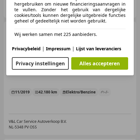
hergebruiken om nieuwe financieringsaanvragen in
V&L Car Service Autoverkoop B.V.
te vullen. Zonder het gebruik van dergelijke
NL-5348 PV OSS
cookies/tools kunnen dergelijke uitgebreide functies
geheel of gedeeltelijk niet worden gebruikt.
Hyundai KONA
1.6 GDI
Wij werken samen met 225 aanbieders.
HEV Premium HUD Keyless
Trekhaak Leder Car
|
|
Privacybeleid
Impressum
Lijst van leveranciers
Privacy instellingen
Alles accepteren
€ 19.555
11/2019
42.180 km
Elektro/Benzine
-/-
V&L Car Service Autoverkoop B.V.
NL-5348 PV OSS