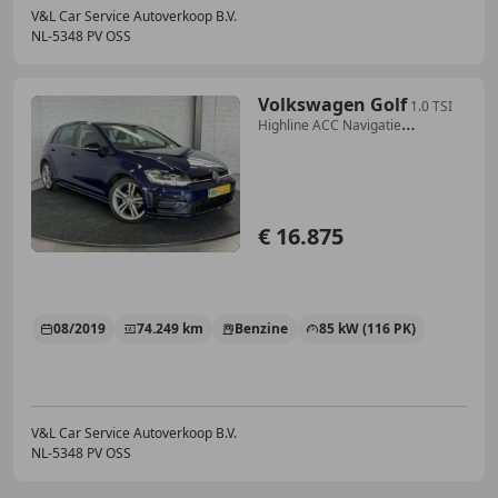
V&L Car Service Autoverkoop B.V.
NL-5348 PV OSS
Volkswagen Golf
1.0 TSI
Highline ACC Navigatie
Stoelverwarming
€ 16.875
08/2019
74.249 km
Benzine
85 kW (116 PK)
V&L Car Service Autoverkoop B.V.
NL-5348 PV OSS