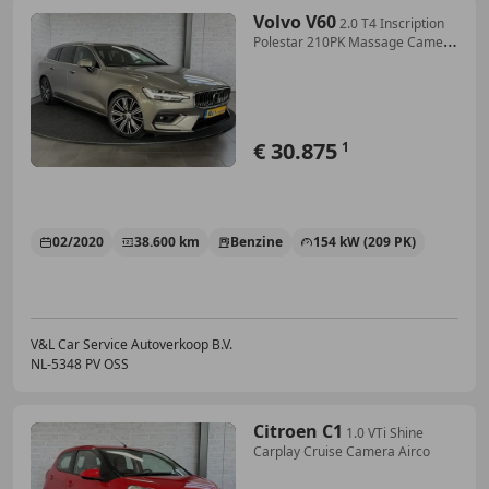
Volvo V60
2.0 T4 Inscription
Polestar 210PK Massage Camera
C
€ 30.875
1
02/2020
38.600 km
Benzine
154 kW (209 PK)
V&L Car Service Autoverkoop B.V.
NL-5348 PV OSS
Citroen C1
1.0 VTi Shine
Carplay Cruise Camera Airco