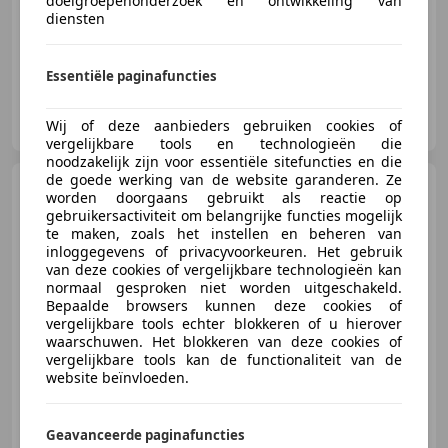
doelgroepenonderzoek en ontwikkeling van
04/2020
128.198 km
Elektro/Benzine
-/-
diensten
Essentiële paginafuncties
V&L Car Service Autoverkoop B.V.
Wij of deze aanbieders gebruiken cookies of
NL-5348 PV OSS
vergelijkbare tools en technologieën die
noodzakelijk zijn voor essentiële sitefuncties en die
de goede werking van de website garanderen. Ze
Mazda 6
Sportbreak 2.0
worden doorgaans gebruikt als reactie op
SkyActiv-G 165 Sportive Trekhaak
gebruikersactiviteit om belangrijke functies mogelijk
HU
te maken, zoals het instellen en beheren van
inloggegevens of privacyvoorkeuren. Het gebruik
van deze cookies of vergelijkbare technologieën kan
normaal gesproken niet worden uitgeschakeld.
€ 25.950
1
Bepaalde browsers kunnen deze cookies of
vergelijkbare tools echter blokkeren of u hierover
waarschuwen. Het blokkeren van deze cookies of
vergelijkbare tools kan de functionaliteit van de
website beïnvloeden.
06/2021
76.996 km
Benzine
121 kW (165 PK)
Stoelventilatie, Adaptieve Cruise Control, Trekhaak, Verwarming zetels achter, Elektrische stoelverstelling, Stoelverwarming, Airbag bestuurder, Keyless Entry
Geavanceerde paginafuncties