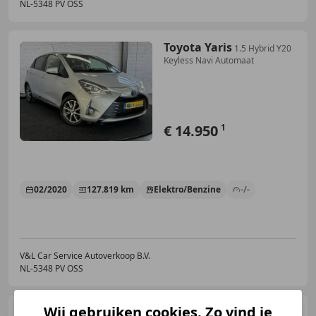
NL-5348 PV OSS
Toyota Yaris
1.5 Hybrid Y20
Keyless Navi Automaat
€ 14.950
1
02/2020
127.819 km
Elektro/Benzine
-/-
V&L Car Service Autoverkoop B.V.
NL-5348 PV OSS
Wij gebruiken cookies. Zo vind je
Toyota RAV 4
2.5 Hybrid