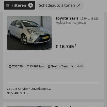
Filteren
Schadeauto's tonen
4
Toyota Yaris
1.5 Hybrid Y20
Keyless Navi Automaat
€ 16.745
1
02/2020
53.861 km
Elektro/Benzine
-/-
V&L Car Service Autoverkoop B.V.
NL-5348 PV OSS