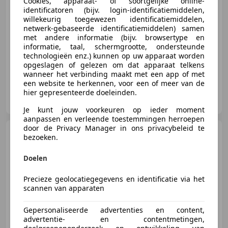
€ 37.745
Cookies, apparaat- of soortgelijke online-
identificatoren (bijv. login-identificatiemiddelen,
willekeurig toegewezen identificatiemiddelen,
netwerk-gebaseerde identificatiemiddelen) samen
met andere informatie (bijv. browsertype en
02/2025
27.794 km
Elektro/Benzine
-/-
informatie, taal, schermgrootte, ondersteunde
technologieën enz.) kunnen op uw apparaat worden
opgeslagen of gelezen om dat apparaat telkens
wanneer het verbinding maakt met een app of met
een website te herkennen, voor een of meer van de
V&L Car Service Autoverkoop B.V.
hier gepresenteerde doeleinden.
NL-5348 PV OSS
Je kunt jouw voorkeuren op ieder moment
aanpassen en verleende toestemmingen herroepen
door de Privacy Manager in ons privacybeleid te
Toyota Yaris
1.5 Hybrid Y20
bezoeken.
Keyless Navi Automaat
Doelen
Precieze geolocatiegegevens en identificatie via het
scannen van apparaten
€ 14.950
1
Gepersonaliseerde advertenties en content,
advertentie- en contentmetingen,