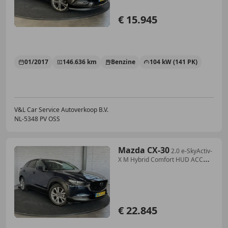
€ 15.945
01/2017
146.636 km
Benzine
104 kW (141 PK)
V&L Car Service Autoverkoop B.V.
NL-5348 PV OSS
Mazda CX-30
2.0 e-SkyActiv-
X M Hybrid Comfort HUD ACC
Trekhaak
€ 22.845