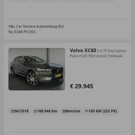
V&L Car Service Autoverkoop B.V.
NL-5348 PV OSS
Volvo XC60
2.0 T5 Inscription
Pano HUD Pilot Assist Trekhaak
€ 29.945
06/2018
108.946 km
Benzine
185 kW (252 PK)