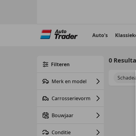
Ga
naar
Auto's
Klassiek
hoofdinhoud
0 Result
Filteren
Schadea
Merk en model
Carrosserievorm
Bouwjaar
Conditie