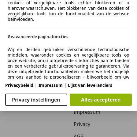
cookies of vergelijkbare tools echter blokkeren of u
hierover waarschuwen. Het blokkeren van deze cookies of
vergelijkbare tools kan de functionaliteit van de website
beïnvloeden.
Geavanceerde paginafuncties
Wij en derden gebruiken verschillende technologische
middelen, waaronder cookies en vergelijkbare tools op
onze website, om u uitgebreide sitefuncties aan te bieden
Zakelijk
Over ons
en een verbeterde gebruikerservaring te garanderen. Via
deze uitgebreide functionaliteiten maken we het mogelijk
Adverteren autobedrijven
Over ons / Contact
om ons aanbod te personaliseren - bijvoorbeeld om uw
zoekopdrachten bij een later bezoek voort te zetten, om u
|
|
Privacybeleid
Impressum
Lijst van leveranciers
Inloggen autobedrijven
Adverteren
geschikte aanbiedingen in uw regio te tonen of om
gepersonaliseerde advertenties en berichten te
verstrekken en te evalueren. Wij slaan uw e-mailadres
Autobedrijven in Nederland
Vacatures
Privacy instellingen
Alles accepteren
lokaal op wanneer u dit opgeeft voor opgeslagen
zoekopdrachten, favoriete voertuigen of in het kader van
Impressum
de prijsbeoordeling. Dit vergemakkelijkt het gebruik van
de website, omdat u bij latere bezoeken niet opnieuw
Privacy
hoeft in te voeren. Met uw toestemming wordt op gebruik
gebaseerde informatie verzonden naar dealers waarmee u
AGB