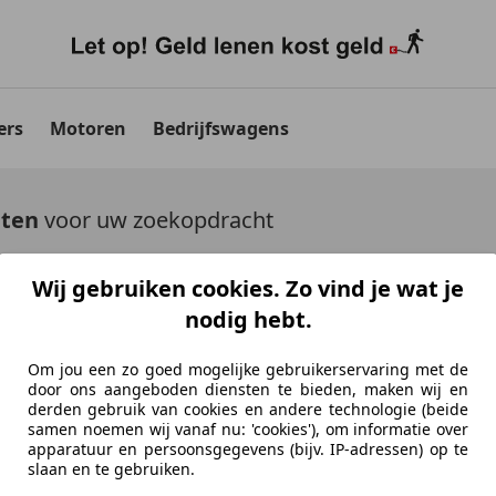
ers
Motoren
Bedrijfswagens
aten
voor uw zoekopdracht
uto's tonen
Wij gebruiken cookies. Zo vind je wat je
nodig hebt.
Om jou een zo goed mogelijke gebruikerservaring met de
door ons aangeboden diensten te bieden, maken wij en
derden gebruik van cookies en andere technologie (beide
Ontdek vergelijkbare voer
samen noemen wij vanaf nu: 'cookies'), om informatie over
apparatuur en persoonsgegevens (bijv. IP-adressen) op te
Niet precies je zoekopdracht, maar misschien we
slaan en te gebruiken.