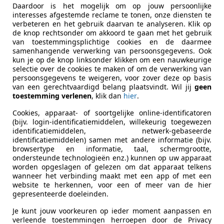
Daardoor is het mogelijk om op jouw persoonlijke
interesses afgestemde reclame te tonen, onze diensten te
verbeteren en het gebruik daarvan te analyseren. Klik op
ekenbaar
de knop rechtsonder om akkoord te gaan met het gebruik
ie van de fabrikant voor nieuwe voertuigen. Afhankelijk van de kilometerstand, het 
van toestemmingsplichtige cookies en de daarmee
 kan de radius van occasies aanzienlijk variëren.
samenhangende verwerking van persoonsgegevens. Ook
kun je op de knop linksonder klikken om een nauwkeurige
selectie over de cookies te maken of om de verwerking van
persoonsgegevens te weigeren, voor zover deze op basis
van een gerechtvaardigd belang plaatsvindt. Wil jij
geen
toestemming verlenen
, klik dan
hier
.
Cookies, apparaat- of soortgelijke online-identificatoren
(bijv. login-identificatiemiddelen, willekeurig toegewezen
identificatiemiddelen, netwerk-gebaseerde
identificatiemiddelen) samen met andere informatie (bijv.
browsertype en informatie, taal, schermgrootte,
ondersteunde technologieën enz.) kunnen op uw apparaat
worden opgeslagen of gelezen om dat apparaat telkens
wanneer het verbinding maakt met een app of met een
website te herkennen, voor een of meer van de hier
gepresenteerde doeleinden.
Je kunt jouw voorkeuren op ieder moment aanpassen en
verleende toestemmingen herroepen door de Privacy