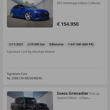
RS2 Hommage Edition Collector
€ 154.950
11/2021
19.985 km
Benzine
441 kW (600 PK)
Signature Cars By Absolute Motors
Signature Cars
NL-2988 CM RIDDERKERK
Ineos Grenadier
Pick-Up
Special Edition - Urban
Automotive LETECH