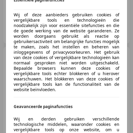
Essentiële paginafuncties
Signature Cars By Absolute Motors
Wij of deze aanbieders gebruiken cookies of
vergelijkbare tools en technologieën die
noodzakelijk zijn voor essentiële sitefuncties en die
de goede werking van de website garanderen. Ze
Signature Cars
worden doorgaans gebruikt als reactie op
NL-2988 CM RIDDERKERK
gebruikersactiviteit om belangrijke functies mogelijk
te maken, zoals het instellen en beheren van
inloggegevens of privacyvoorkeuren. Het gebruik
Land Rover Defender
van deze cookies of vergelijkbare technologieën kan
110 P300e X-Dynamic HSE
normaal gesproken niet worden uitgeschakeld.
Jumpseat 6p Urban Wide Tra
Bepaalde browsers kunnen deze cookies of
vergelijkbare tools echter blokkeren of u hierover
waarschuwen. Het blokkeren van deze cookies of
€ 139.950
1
vergelijkbare tools kan de functionaliteit van de
website beïnvloeden.
Geavanceerde paginafuncties
01/2025
55 km
Elektro/Benzine
221 kW (300 PK)
Signature Cars By Absolute Motors
Wij en derden gebruiken verschillende
technologische middelen, waaronder cookies en
vergelijkbare tools op onze website, om u