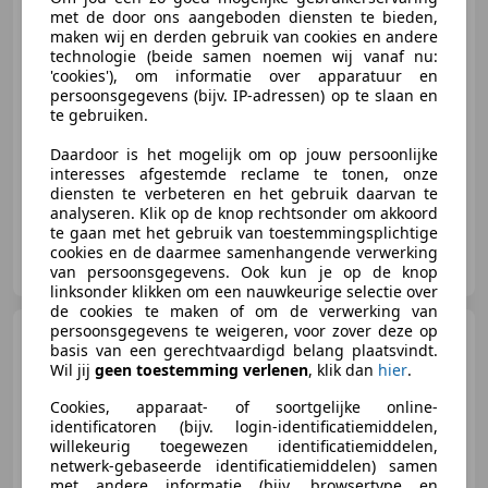
met de door ons aangeboden diensten te bieden,
€ 107.950
1
maken wij en derden gebruik van cookies en andere
technologie (beide samen noemen wij vanaf nu:
'cookies'), om informatie over apparatuur en
persoonsgegevens (bijv. IP-adressen) op te slaan en
te gebruiken.
05/2023
93.750 km
Elektro/Benzine
-/-
Signature Cars By Absolute Motors
Daardoor is het mogelijk om op jouw persoonlijke
interesses afgestemde reclame te tonen, onze
diensten te verbeteren en het gebruik daarvan te
analyseren. Klik op de knop rechtsonder om akkoord
te gaan met het gebruik van toestemmingsplichtige
Signature Cars
cookies en de daarmee samenhangende verwerking
NL-2988 CM RIDDERKERK
van persoonsgegevens. Ook kun je op de knop
linksonder klikken om een nauwkeurige selectie over
de cookies te maken of om de verwerking van
persoonsgegevens te weigeren, voor zover deze op
Land Rover Defender
basis van een gerechtvaardigd belang plaatsvindt.
110 P300e X-Dynamic HSE
Wil jij
geen toestemming verlenen
, klik dan
hier
.
Jumpseat 6p Urban Wide Tra
Cookies, apparaat- of soortgelijke online-
identificatoren (bijv. login-identificatiemiddelen,
€ 139.950
1
willekeurig toegewezen identificatiemiddelen,
netwerk-gebaseerde identificatiemiddelen) samen
met andere informatie (bijv. browsertype en