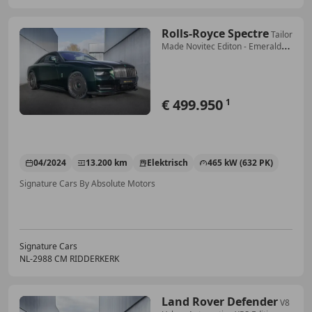
Rolls-Royce Spectre
Tailor
Made Novitec Editon - Emerald
Green Carbon
€ 499.950
1
04/2024
13.200 km
Elektrisch
465 kW (632 PK)
Signature Cars By Absolute Motors
Signature Cars
NL-2988 CM RIDDERKERK
Land Rover Defender
V8