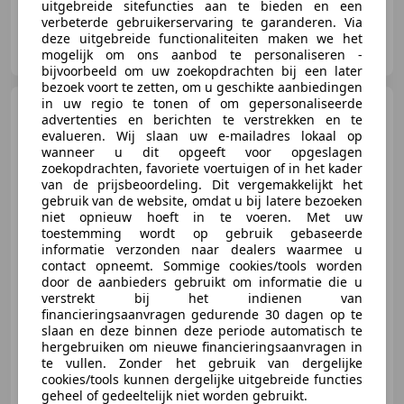
uitgebreide sitefuncties aan te bieden en een
verbeterde gebruikerservaring te garanderen. Via
Signature Cars
deze uitgebreide functionaliteiten maken we het
NL-2988 CM RIDDERKERK
mogelijk om ons aanbod te personaliseren -
bijvoorbeeld om uw zoekopdrachten bij een later
bezoek voort te zetten, om u geschikte aanbiedingen
in uw regio te tonen of om gepersonaliseerde
Land Rover Defender
advertenties en berichten te verstrekken en te
110 P300e HSE X-Dynamic
evalueren. Wij slaan uw e-mailadres lokaal op
Jumpseat 6p Urban Wide Tra
wanneer u dit opgeeft voor opgeslagen
zoekopdrachten, favoriete voertuigen of in het kader
van de prijsbeoordeling. Dit vergemakkelijkt het
€ 139.950
1
gebruik van de website, omdat u bij latere bezoeken
niet opnieuw hoeft in te voeren. Met uw
toestemming wordt op gebruik gebaseerde
informatie verzonden naar dealers waarmee u
contact opneemt. Sommige cookies/tools worden
04/2025
280 km
Elektro/Benzine
221 kW (300 PK)
door de aanbieders gebruikt om informatie die u
verstrekt bij het indienen van
Signature Cars By Absolute Motors
financieringsaanvragen gedurende 30 dagen op te
slaan en deze binnen deze periode automatisch te
hergebruiken om nieuwe financieringsaanvragen in
te vullen. Zonder het gebruik van dergelijke
cookies/tools kunnen dergelijke uitgebreide functies
Signature Cars
geheel of gedeeltelijk niet worden gebruikt.
NL-2988 CM RIDDERKERK