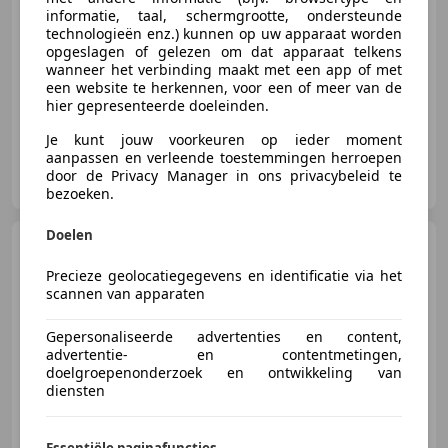
informatie, taal, schermgrootte, ondersteunde
technologieën enz.) kunnen op uw apparaat worden
01/2025
40 km
Elektro/Benzine
-/-
opgeslagen of gelezen om dat apparaat telkens
wanneer het verbinding maakt met een app of met
Signature Cars By Absolute Motors
een website te herkennen, voor een of meer van de
hier gepresenteerde doeleinden.
Je kunt jouw voorkeuren op ieder moment
aanpassen en verleende toestemmingen herroepen
Signature Cars
door de Privacy Manager in ons privacybeleid te
NL-2988 CM RIDDERKERK
bezoeken.
Doelen
Land Rover Defender
V8
URBAN XRS WIDETRACK P525 1
Precieze geolocatiegegevens en identificatie via het
OF 25 Limited Carbon
scannen van apparaten
Gepersonaliseerde advertenties en content,
€ 164.950
1
advertentie- en contentmetingen,
doelgroepenonderzoek en ontwikkeling van
diensten
04/2022
92.230 km
Benzine
386 kW (525 PK)