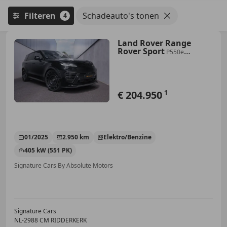
Filteren
Schadeauto's tonen
4
Land Rover Range
Rover Sport
P550e
Autobiography Full URBAN
AUTOMOTIVE
€ 204.950
1
01/2025
2.950 km
Elektro/Benzine
405 kW (551 PK)
Signature Cars By Absolute Motors
Signature Cars
NL-2988 CM RIDDERKERK