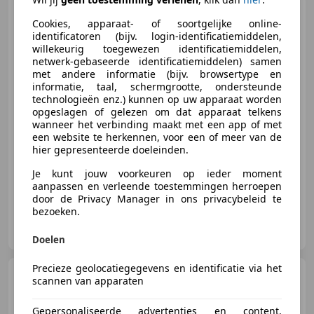
Volkswagen Polo GTI
2.0
Cookies, apparaat- of soortgelijke online-
TSI
identificatoren (bijv. login-identificatiemiddelen,
willekeurig toegewezen identificatiemiddelen,
netwerk-gebaseerde identificatiemiddelen) samen
met andere informatie (bijv. browsertype en
informatie, taal, schermgrootte, ondersteunde
€ 18.500
technologieën enz.) kunnen op uw apparaat worden
opgeslagen of gelezen om dat apparaat telkens
wanneer het verbinding maakt met een app of met
een website te herkennen, voor een of meer van de
hier gepresenteerde doeleinden.
09/2019
80.136 km
Benzine
147 kW (200 PK)
Je kunt jouw voorkeuren op ieder moment
aanpassen en verleende toestemmingen herroepen
door de Privacy Manager in ons privacybeleid te
bezoeken.
Elite Sportauto’s B.V.
NL-4703 RE ROOSENDAAL
Doelen
Precieze geolocatiegegevens en identificatie via het
Peugeot 108
1.0 e-VTi Active
scannen van apparaten
TOP! I Open Dak I NAP I
Gepersonaliseerde advertenties en content,