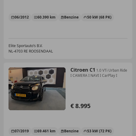
06/2012
60.390 km
Benzine
50 kW (68 PK)
Elite Sportauto’s B.V.
NL-4703 RE ROOSENDAAL
Citroen C1
1.0 VTi Urban Ride
I CAMERA I NAVI I CarPlay I
€ 8.995
07/2019
69.461 km
Benzine
53 kW (72 PK)