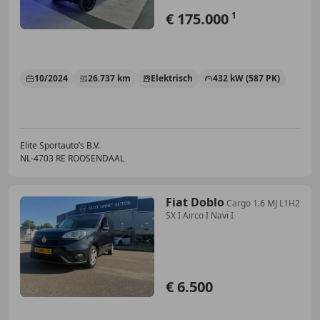
€ 175.000
1
10/2024
26.737 km
Elektrisch
432 kW (587 PK)
Elite Sportauto’s B.V.
NL-4703 RE ROOSENDAAL
Fiat Doblo
Cargo 1.6 MJ L1H2
SX I Airco I Navi I
€ 6.500