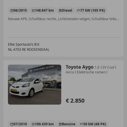
06/2015
148.847 km
Diesel
77 kW (105 PK)
Nieuwe APK, Schuifdeur rechts, Lichtmetalen velgen, Schuifdeur links, Bluetooth, Parkeerhulp achter, Boordcomputer, Airconditioning
Elite Sportauto’s B.V.
NL-4703 RE ROOSENDAAL
Toyota Aygo
1.0-12V Cool I
Airco I Elektrische ramen I
€ 2.850
07/2010
100.439 km
Benzine
50 kW (68 PK)