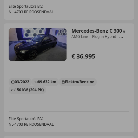
Elite Sportauto’s B.V.
NL-4703 RE ROOSENDAAL
Mercedes-Benz C 300
e
AMG Line | Plug-in Hybrid |
Camera | Navi | Stoe
€ 36.995
03/2022
89.632 km
Elektro/Benzine
150 kW (204 PK)
Elite Sportauto’s B.V.
NL-4703 RE ROOSENDAAL