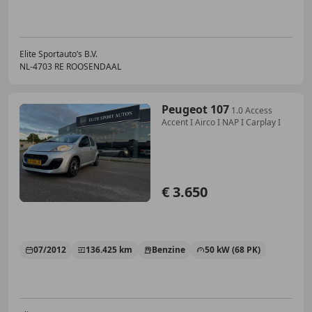
Elite Sportauto’s B.V.
NL-4703 RE ROOSENDAAL
Peugeot 107
1.0 Access
Accent I Airco I NAP I Carplay I
€ 3.650
07/2012
136.425 km
Benzine
50 kW (68 PK)