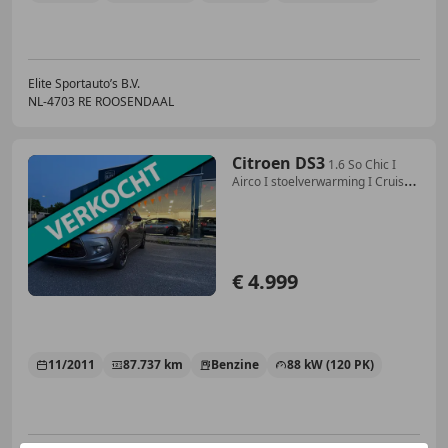
Elite Sportauto’s B.V.
NL-4703 RE ROOSENDAAL
Citroen DS3
1.6 So Chic I
Airco I stoelverwarming I Cruise
con
€ 4.999
11/2011
87.737 km
Benzine
88 kW (120 PK)