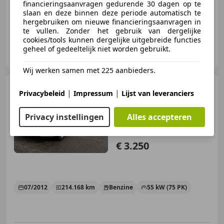
financieringsaanvragen gedurende 30 dagen op te
slaan en deze binnen deze periode automatisch te
hergebruiken om nieuwe financieringsaanvragen in
te vullen. Zonder het gebruik van dergelijke
cookies/tools kunnen dergelijke uitgebreide functies
Elite Sportauto’s B.V.
geheel of gedeeltelijk niet worden gebruikt.
NL-4703 RE ROOSENDAAL
Wij werken samen met 225 aanbieders.
SEAT Mii
1.0 Style Chic I Airco
|
|
Privacybeleid
Impressum
Lijst van leveranciers
I Navigatie I Cruise contro
Privacy instellingen
Alles accepteren
€ 3.250
07/2012
214.168 km
Benzine
55 kW (75 PK)