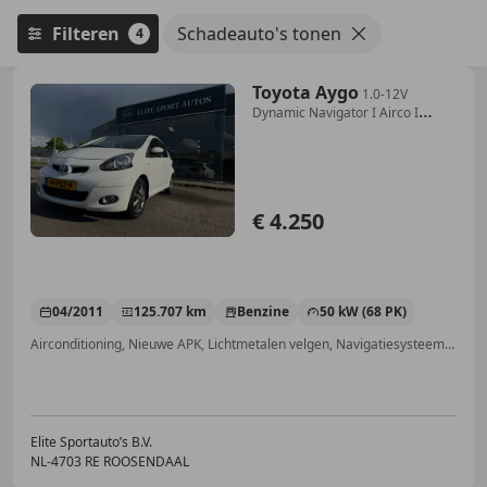
Filteren
Schadeauto's tonen
4
Toyota Aygo
1.0-12V
Dynamic Navigator I Airco I
Navigatie I Zu
€ 4.250
04/2011
125.707 km
Benzine
50 kW (68 PK)
Airconditioning, Nieuwe APK, Lichtmetalen velgen, Navigatiesysteem, Centrale deurvergrendeling met afstandsbediening, Elektrische ramen, Radio, Bluetooth
Elite Sportauto’s B.V.
NL-4703 RE ROOSENDAAL