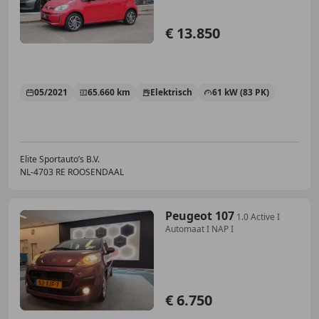
€ 13.850
05/2021
65.660 km
Elektrisch
61 kW (83 PK)
Elite Sportauto’s B.V.
NL-4703 RE ROOSENDAAL
Peugeot 107
1.0 Active I
Automaat I NAP I
€ 6.750