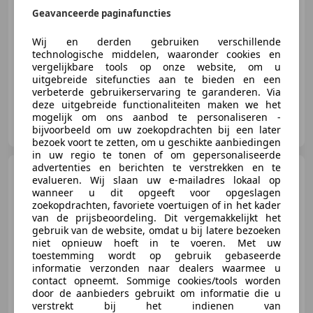
Geavanceerde paginafuncties
Wij en derden gebruiken verschillende
12/2014
132.267 km
Benzine
44 kW (60 PK)
technologische middelen, waaronder cookies en
vergelijkbare tools op onze website, om u
uitgebreide sitefuncties aan te bieden en een
verbeterde gebruikerservaring te garanderen. Via
deze uitgebreide functionaliteiten maken we het
Elite Sportauto’s B.V.
mogelijk om ons aanbod te personaliseren -
NL-4703 RE ROOSENDAAL
bijvoorbeeld om uw zoekopdrachten bij een later
bezoek voort te zetten, om u geschikte aanbiedingen
in uw regio te tonen of om gepersonaliseerde
advertenties en berichten te verstrekken en te
Opel Corsa
1.2 Edition 2022 |
evalueren. Wij slaan uw e-mailadres lokaal op
CarPlay | Cruise | Zuinig
wanneer u dit opgeeft voor opgeslagen
zoekopdrachten, favoriete voertuigen of in het kader
van de prijsbeoordeling. Dit vergemakkelijkt het
gebruik van de website, omdat u bij latere bezoeken
niet opnieuw hoeft in te voeren. Met uw
€ 11.995
toestemming wordt op gebruik gebaseerde
informatie verzonden naar dealers waarmee u
contact opneemt. Sommige cookies/tools worden
door de aanbieders gebruikt om informatie die u
verstrekt bij het indienen van
02/2022
44.644 km
Benzine
55 kW (75 PK)