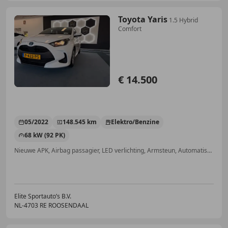
Toyota Yaris
1.5 Hybrid
Comfort
€ 14.500
05/2022
148.545 km
Elektro/Benzine
68 kW (92 PK)
Nieuwe APK, Airbag passagier, LED verlichting, Armsteun, Automatische klimaatregeling, Verkeersbordherkenning, Grootlichtassistent, Emergency Brake Assist
Elite Sportauto’s B.V.
NL-4703 RE ROOSENDAAL