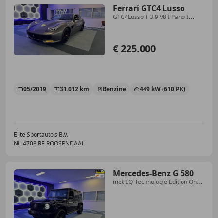
Ferrari GTC4 Lusso
GTC4Lusso T 3.9 V8 I Pano I
Lifting I Camera I Scu
€ 225.000
05/2019
31.012 km
Benzine
449 kW (610 PK)
Elite Sportauto’s B.V.
NL-4703 RE ROOSENDAAL
Mercedes-Benz G 580
met EQ-Technologie Edition One
116 kWh I AMG Line