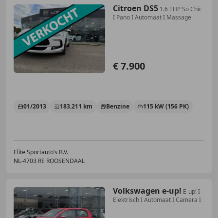
Citroen DS5
1.6 THP So Chic
I Pano I Automaat I Massage
€ 7.900
01/2013
183.211 km
Benzine
115 kW (156 PK)
Elite Sportauto’s B.V.
NL-4703 RE ROOSENDAAL
Volkswagen e-up!
E-up! I
Elektrisch I Automaat I Camera I