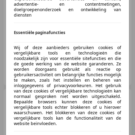
advertentie- en contentmetingen,
doelgroepenonderzoek en ontwikkeling van
diensten
€ 7.250
Essentiële paginafuncties
07/2018
138.348 km
Benzine
53 kW (72 PK)
Wij of deze aanbieders gebruiken cookies of
vergelijkbare tools en technologieën die
noodzakelijk zijn voor essentiële sitefuncties en die
de goede werking van de website garanderen. Ze
worden doorgaans gebruikt als reactie op
Elite Sportauto’s B.V.
gebruikersactiviteit om belangrijke functies mogelijk
NL-4703 RE ROOSENDAAL
te maken, zoals het instellen en beheren van
inloggegevens of privacyvoorkeuren. Het gebruik
van deze cookies of vergelijkbare technologieën kan
Volkswagen up!
normaal gesproken niet worden uitgeschakeld.
1.0 move
Bepaalde browsers kunnen deze cookies of
up! BlueMotion I Airco I Navi I
vergelijkbare tools echter blokkeren of u hierover
NAP I
waarschuwen. Het blokkeren van deze cookies of
vergelijkbare tools kan de functionaliteit van de
website beïnvloeden.
€ 5.999