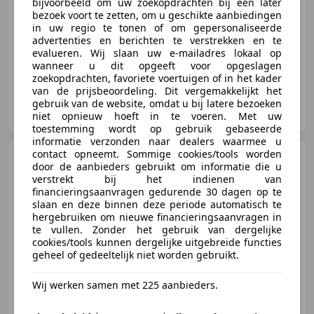
bijvoorbeeld om uw zoekopdrachten bij een later
bezoek voort te zetten, om u geschikte aanbiedingen
04/2017
85.239 km
Benzine
88 kW (120 PK)
in uw regio te tonen of om gepersonaliseerde
Autobedrijf Jan Nijland, gewoon beter!
advertenties en berichten te verstrekken en te
evalueren. Wij slaan uw e-mailadres lokaal op
wanneer u dit opgeeft voor opgeslagen
zoekopdrachten, favoriete voertuigen of in het kader
van de prijsbeoordeling. Dit vergemakkelijkt het
Autobedrijf Nijland
gebruik van de website, omdat u bij latere bezoeken
NL-7041 ZE 'S-HEERENBERG
niet opnieuw hoeft in te voeren. Met uw
toestemming wordt op gebruik gebaseerde
informatie verzonden naar dealers waarmee u
contact opneemt. Sommige cookies/tools worden
Nissan Qashqai
1.3 MHEV
door de aanbieders gebruikt om informatie die u
BUSINESS ACCESS Trekhaak (All-
verstrekt bij het indienen van
in prijs)
financieringsaanvragen gedurende 30 dagen op te
slaan en deze binnen deze periode automatisch te
hergebruiken om nieuwe financieringsaanvragen in
€ 21.990
te vullen. Zonder het gebruik van dergelijke
cookies/tools kunnen dergelijke uitgebreide functies
geheel of gedeeltelijk niet worden gebruikt.
Wij werken samen met 225 aanbieders.
04/2022
59.405 km
Benzine
103 kW (140 PK)
Autobedrijf Jan Nijland, gewoon beter!