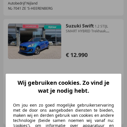
Autobedrijf Nijland
NL-7041 ZE 'S-HEERENBERG
Suzuki Swift
1.2 STIJL
SMART HYBRID Trekhaak
100%NL (All-in pri
€ 12.990
11/2017
89.003 km
Benzine
66 kW (90 PK)
Wij gebruiken cookies. Zo vind je
Autobedrijf Jan Nijland, gewoon beter!
wat je nodig hebt.
Om jou een zo goed mogelijke gebruikerservaring
met de door ons aangeboden diensten te bieden,
Autobedrijf Nijland
maken wij en derden gebruik van cookies en andere
NL-7041 ZE 'S-HEERENBERG
technologie (beide samen noemen wij vanaf nu:
'cookies'), om informatie over apparatuur en