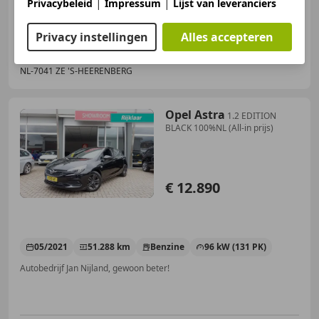
|
|
Privacybeleid
Impressum
Lijst van leveranciers
Privacy instellingen
Alles accepteren
Autobedrijf Nijland
NL-7041 ZE 'S-HEERENBERG
Opel Astra
1.2 EDITION
BLACK 100%NL (All-in prijs)
€ 12.890
05/2021
51.288 km
Benzine
96 kW (131 PK)
Autobedrijf Jan Nijland, gewoon beter!