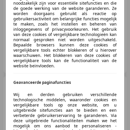
€ 10.990
noodzakelijk zijn voor essentiële sitefuncties en die
de goede werking van de website garanderen. Ze
worden doorgaans gebruikt als reactie op
gebruikersactiviteit om belangrijke functies mogelijk
te maken, zoals het instellen en beheren van
09/2016
61.519 km
Benzine
59 kW (80 PK)
inloggegevens of privacyvoorkeuren. Het gebruik
Autobedrijf Jan Nijland, gewoon beter!
van deze cookies of vergelijkbare technologieën kan
normaal gesproken niet worden uitgeschakeld.
Bepaalde browsers kunnen deze cookies of
vergelijkbare tools echter blokkeren of u hierover
waarschuwen. Het blokkeren van deze cookies of
Autobedrijf Nijland
vergelijkbare tools kan de functionaliteit van de
NL-7041 ZE 'S-HEERENBERG
website beïnvloeden.
Geavanceerde paginafuncties
Renault Captur
1.2 TCE
DYNAMIQUE AUTOMAAT
Trekhaak 1e Eigenaar (A
Wij en derden gebruiken verschillende
technologische middelen, waaronder cookies en
vergelijkbare tools op onze website, om u
uitgebreide sitefuncties aan te bieden en een
€ 12.790
verbeterde gebruikerservaring te garanderen. Via
deze uitgebreide functionaliteiten maken we het
mogelijk om ons aanbod te personaliseren -