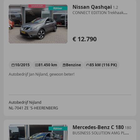
Nissan Qashqai
1.2
CONNECT EDITION Trekhaak
100%NL (All-in prijs)
€ 12.790
10/2015
81.450 km
Benzine
85 kW (116 PK)
Autobedrijf Jan Nijland, gewoon beter!
Autobedrijf Nijland
NL-7041 ZE 'S-HEERENBERG
Mercedes-Benz C 180
180
BUSINESS SOLUTION AMG PLUS
UPGRADE EDITION 100