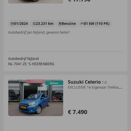
01/2024
23.231 km
Benzine
81 kW (110 PK)
Autobedrijf Jan Nijland, gewoon beter!
Autobedrijf Nijland
NL-7041 ZE 'S-HEERENBERG
Suzuki Celerio
1.0
EXCLUSIVE 1e Eigenaar Trekhaak
(All-in prijs)
€ 7.490