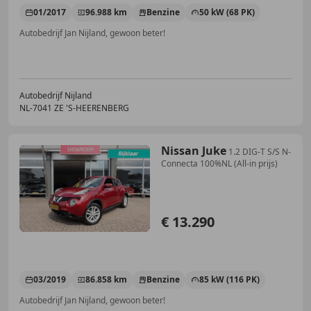
01/2017
96.988 km
Benzine
50 kW (68 PK)
Autobedrijf Jan Nijland, gewoon beter!
Autobedrijf Nijland
NL-7041 ZE 'S-HEERENBERG
Nissan Juke
1.2 DIG-T S/S N-
Connecta 100%NL (All-in prijs)
€ 13.290
03/2019
86.858 km
Benzine
85 kW (116 PK)
Autobedrijf Jan Nijland, gewoon beter!