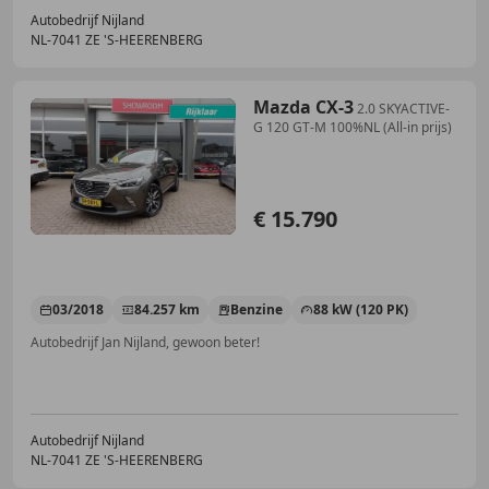
Autobedrijf Nijland
NL-7041 ZE 'S-HEERENBERG
Mazda CX-3
2.0 SKYACTIVE-
G 120 GT-M 100%NL (All-in prijs)
€ 15.790
03/2018
84.257 km
Benzine
88 kW (120 PK)
Autobedrijf Jan Nijland, gewoon beter!
Autobedrijf Nijland
NL-7041 ZE 'S-HEERENBERG