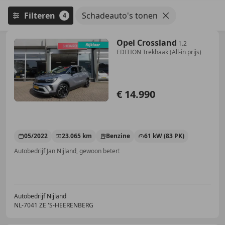
Filteren
Schadeauto's tonen
4
Opel Crossland
1.2
EDITION Trekhaak (All-in prijs)
€ 14.990
05/2022
23.065 km
Benzine
61 kW (83 PK)
Autobedrijf Jan Nijland, gewoon beter!
Autobedrijf Nijland
NL-7041 ZE 'S-HEERENBERG