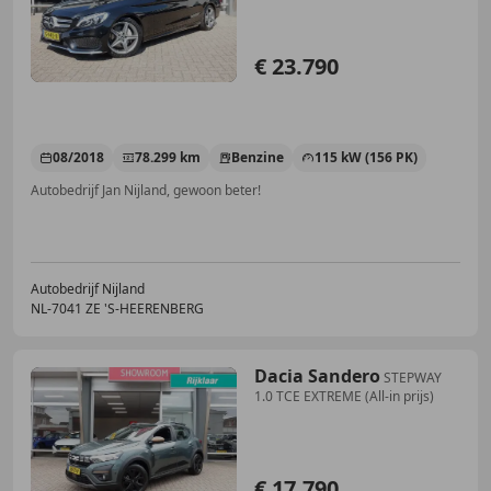
€ 23.790
08/2018
78.299 km
Benzine
115 kW (156 PK)
Autobedrijf Jan Nijland, gewoon beter!
Autobedrijf Nijland
NL-7041 ZE 'S-HEERENBERG
Dacia Sandero
STEPWAY
1.0 TCE EXTREME (All-in prijs)
€ 17.790