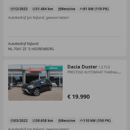
12/2023
51.484 km
Benzine
81 kW (110 PK)
Autobedrijf Jan Nijland, gewoon beter!
Autobedrijf Nijland
NL-7041 ZE 'S-HEERENBERG
Dacia Duster
1.3 TCE
PRESTIGE AUTOMAAT Trekhaak
(All-in prijs)
€ 19.990
03/2022
58.658 km
Benzine
110 kW (150 PK)
Autobedrijf Jan Nijland, gewoon beter!