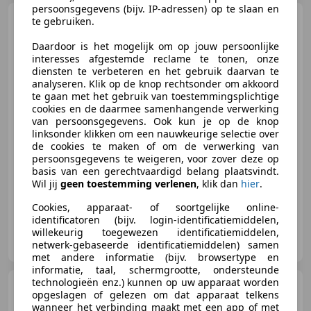
persoonsgegevens (bijv. IP-adressen) op te slaan en
Renault Clio
0.9 TCE
te gebruiken.
LIMITED 100%NL (All-in prijs)
Daardoor is het mogelijk om op jouw persoonlijke
interesses afgestemde reclame te tonen, onze
diensten te verbeteren en het gebruik daarvan te
analyseren. Klik op de knop rechtsonder om akkoord
€ 8.490
te gaan met het gebruik van toestemmingsplichtige
cookies en de daarmee samenhangende verwerking
van persoonsgegevens. Ook kun je op de knop
linksonder klikken om een nauwkeurige selectie over
de cookies te maken of om de verwerking van
08/2018
122.578 km
Benzine
66 kW (90 PK)
persoonsgegevens te weigeren, voor zover deze op
Autobedrijf Jan Nijland, gewoon beter!
basis van een gerechtvaardigd belang plaatsvindt.
Wil jij
geen toestemming verlenen
, klik dan
hier
.
Cookies, apparaat- of soortgelijke online-
identificatoren (bijv. login-identificatiemiddelen,
Autobedrijf Nijland
willekeurig toegewezen identificatiemiddelen,
NL-7041 ZE 'S-HEERENBERG
netwerk-gebaseerde identificatiemiddelen) samen
met andere informatie (bijv. browsertype en
informatie, taal, schermgrootte, ondersteunde
technologieën enz.) kunnen op uw apparaat worden
Nissan Qashqai
1.3 MHEV
opgeslagen of gelezen om dat apparaat telkens
XTRONIC BUSINESS ACCESS
wanneer het verbinding maakt met een app of met