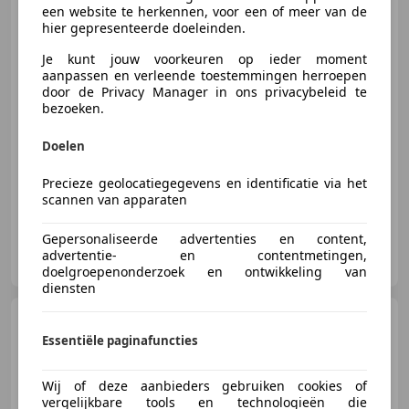
Trekhaak (All-in
een website te herkennen, voor een of meer van de
hier gepresenteerde doeleinden.
€ 21.990
Je kunt jouw voorkeuren op ieder moment
aanpassen en verleende toestemmingen herroepen
door de Privacy Manager in ons privacybeleid te
bezoeken.
09/2021
87.489 km
Benzine
116 kW (158 PK)
Doelen
Autobedrijf Jan Nijland, gewoon beter!
Precieze geolocatiegegevens en identificatie via het
scannen van apparaten
Gepersonaliseerde advertenties en content,
Autobedrijf Nijland
advertentie- en contentmetingen,
NL-7041 ZE 'S-HEERENBERG
doelgroepenonderzoek en ontwikkeling van
diensten
Mitsubishi Space Star
1.2 INSTYLE AUTOMAAT 100%NL
Essentiële paginafuncties
(All-in prijs)
Wij of deze aanbieders gebruiken cookies of
vergelijkbare tools en technologieën die