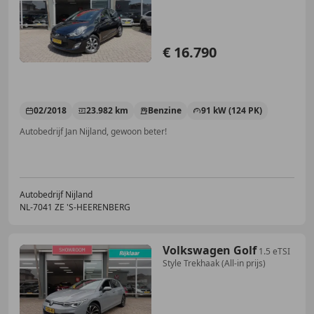
Eigenaar (All-in pri
€ 16.790
02/2018
23.982 km
Benzine
91 kW (124 PK)
Autobedrijf Jan Nijland, gewoon beter!
Autobedrijf Nijland
NL-7041 ZE 'S-HEERENBERG
Volkswagen Golf
1.5 eTSI
Style Trekhaak (All-in prijs)