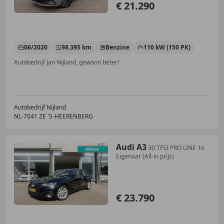
€ 21.290
06/2020
98.395 km
Benzine
110 kW (150 PK)
Autobedrijf Jan Nijland, gewoon beter!
Autobedrijf Nijland
NL-7041 ZE 'S-HEERENBERG
Audi A3
30 TFSI PRO LINE 1e
Eigenaar (All-in prijs)
€ 23.790