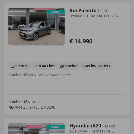
Kia Picanto
1.0 DPI
DYNAMIC COMFORTPLUSLINE
Automaat 100%NL (A
€ 14.990
09/2020
18.043 km
Benzine
49 kW (67 PK)
Autobedrijf Jan Nijland, gewoon beter!
Autobedrijf Nijland
NL-7041 ZE 'S-HEERENBERG
Hyundai iX20
1.6I Go!
AUTOMAAT Trekhaak 1e