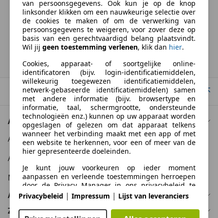
van persoonsgegevens. Ook kun je op de knop
BTW verrekenbaar
linksonder klikken om een nauwkeurige selectie over
Specificatie van de fabrikant voor nieuwe voertuigen. Afhankelijk van de
de cookies te maken of om de verwerking van
kilometerstand, het rijgedrag, de leeftijd van de batterij en het
persoonsgegevens te weigeren, voor zover deze op
laadgedrag, kan de radius van occasies aanzienlijk variëren.
basis van een gerechtvaardigd belang plaatsvindt.
Wil jij
geen toestemming verlenen
, klik dan
hier
.
Homepage
Cookies, apparaat- of soortgelijke online-
identificatoren (bijv. login-identificatiemiddelen,
willekeurig toegewezen identificatiemiddelen,
netwerk-gebaseerde identificatiemiddelen) samen
Naar boven
met andere informatie (bijv. browsertype en
informatie, taal, schermgrootte, ondersteunde
technologieën enz.) kunnen op uw apparaat worden
Auto kopen
opgeslagen of gelezen om dat apparaat telkens
wanneer het verbinding maakt met een app of met
Auto kooptips
een website te herkennen, voor een of meer van de
hier gepresenteerde doeleinden.
Auto zoektips
Je kunt jouw voorkeuren op ieder moment
aanpassen en verleende toestemmingen herroepen
Meer informatie
door de Privacy Manager in ons privacybeleid te
bezoeken.
Auto verkopen
|
|
Privacybeleid
Impressum
Lijst van leveranciers
Zakelijk
Doelen