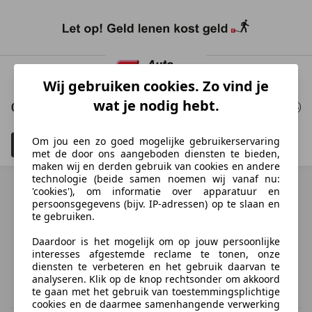
Ga
naar
Wij gebruiken cookies. Zo vind je
hoofdinhoud
wat je nodig hebt.
0 Resultaten
voor uw zoekopdracht
Om jou een zo goed mogelijke gebruikerservaring
Filteren
Schadeauto's tonen
4
met de door ons aangeboden diensten te bieden,
maken wij en derden gebruik van cookies en andere
technologie (beide samen noemen wij vanaf nu:
'cookies'), om informatie over apparatuur en
persoonsgegevens (bijv. IP-adressen) op te slaan en
te gebruiken.
Ontdek vergelijkbare voertuigen
Daardoor is het mogelijk om op jouw persoonlijke
Niet precies je zoekopdracht, maar misschien wel de
interesses afgestemde reclame te tonen, onze
perfecte match.
diensten te verbeteren en het gebruik daarvan te
analyseren. Klik op de knop rechtsonder om akkoord
te gaan met het gebruik van toestemmingsplichtige
cookies en de daarmee samenhangende verwerking