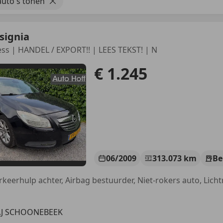
uto's tonen
signia
ess | HANDEL / EXPORT!! | LEES TEKST! | N
€ 1.245
06/2009
313.073 km
Be
AJ SCHOONEBEEK