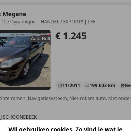
t Megane
4 TCe Dynamique | HANDEL / EXPORT!! | LEE
€ 1.245
11/2011
199.003 km
Be
AJ SCHOONEBEEK
Wij gebruiken cookies. Zo vind je wat je