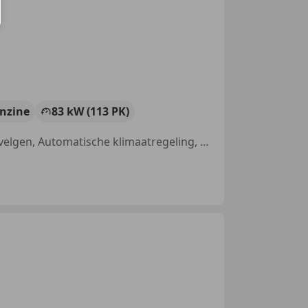
nzine
83 kW (113 PK)
Met onderhoudshistorie, Alarm, ABS, Niet-rokers auto, Lichtmetalen velgen, Automatische klimaatregeling, Regensensor, Bandenspanningscontrole