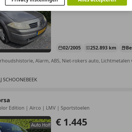
02/2005
252.893 km
Be
AJ SCHOONEBEEK
orsa
olor Edition | Airco | LMV | Sportstoelen
€ 1.445