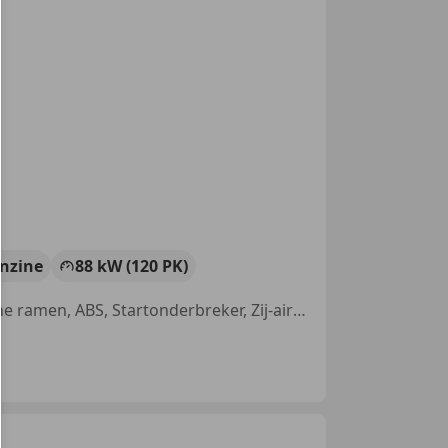
nzine
88 kW (120 PK)
Met onderhoudshistorie, Alarm, Trekhaak, Boordcomputer, Elektrische ramen, ABS, Startonderbreker, Zij-airbags