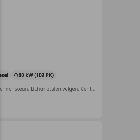
esel
80 kW (109 PK)
Met onderhoudshistorie, Alarm, Airbag passagier, Niet-rokers auto, Lendensteun, Lichtmetalen velgen, Centrale deurvergrendeling met afstandsbediening, ABS