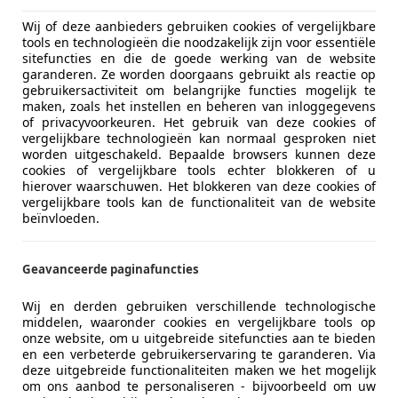
Wij of deze aanbieders gebruiken cookies of vergelijkbare
€ 2.245
tools en technologieën die noodzakelijk zijn voor essentiële
sitefuncties en die de goede werking van de website
garanderen. Ze worden doorgaans gebruikt als reactie op
gebruikersactiviteit om belangrijke functies mogelijk te
maken, zoals het instellen en beheren van inloggegevens
of privacyvoorkeuren. Het gebruik van deze cookies of
vergelijkbare technologieën kan normaal gesproken niet
worden uitgeschakeld. Bepaalde browsers kunnen deze
cookies of vergelijkbare tools echter blokkeren of u
hierover waarschuwen. Het blokkeren van deze cookies of
11/2010
229.151 km
Be
vergelijkbare tools kan de functionaliteit van de website
beïnvloeden.
krails, Trekhaak, Airconditioning, Startonderbreker, Niet-ro
Geavanceerde paginafuncties
AJ SCHOONEBEEK
Wij en derden gebruiken verschillende technologische
middelen, waaronder cookies en vergelijkbare tools op
onze website, om u uitgebreide sitefuncties aan te bieden
Swift
en een verbeterde gebruikerservaring te garanderen. Via
deze uitgebreide functionaliteiten maken we het mogelijk
 HANDEL / EXPORT!! | LEES TEKST! | Airco
om ons aanbod te personaliseren - bijvoorbeeld om uw