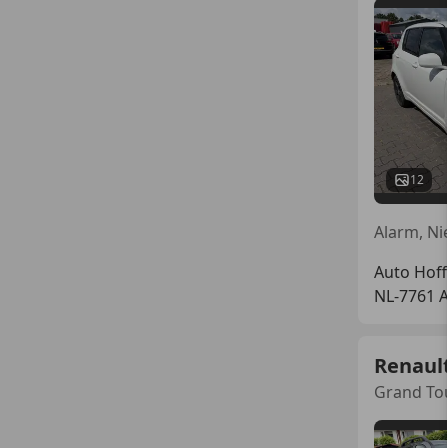
12
Auto Hoff
NL-7761 
Renaul
Grand Tou