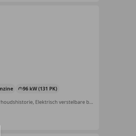
nzine
96 kW (131 PK)
Radio, Getinte ramen, Navigatiesysteem, Niet-rokers auto, Met onderhoudshistorie, Elektrisch verstelbare buitenspiegels, Alarm, Isofix