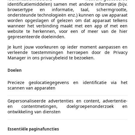
identificatiemiddelen) samen met andere informatie (bijv.
aat | HANDEL / EXPORT!! | LEES TEKST! | A
browsertype en informatie, taal, schermgrootte,
ondersteunde technologieën enz.) kunnen op uw apparaat
€ 1.445
worden opgeslagen of gelezen om dat apparaat telkens
wanneer het verbinding maakt met een app of met een
website te herkennen, voor een of meer van de hier
gepresenteerde doeleinden.
Je kunt jouw voorkeuren op ieder moment aanpassen en
verleende toestemmingen herroepen door de Privacy
Manager in ons privacybeleid te bezoeken.
Doelen
06/2008
248.269 km
Di
Precieze geolocatiegegevens en identificatie via het
scannen van apparaten
Gepersonaliseerde advertenties en content, advertentie-
AJ SCHOONEBEEK
en contentmetingen, doelgroepenonderzoek en
ontwikkeling van diensten
Logan
Essentiële paginafuncties
lackline | Airco | Elekt. Ramen | LMV | T