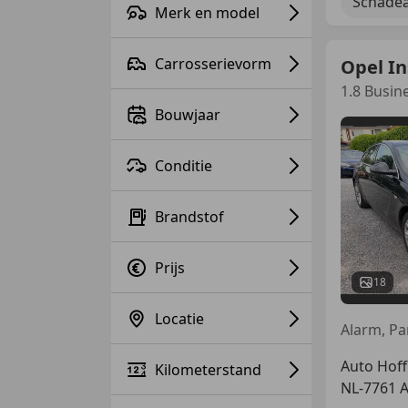
Schadea
Merk en model
Carrosserievorm
Opel In
1.8 Busin
Bouwjaar
Conditie
Brandstof
Prijs
18
Locatie
Auto Hoff
Kilometerstand
NL-7761 