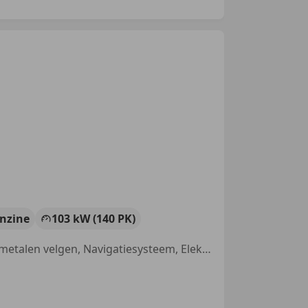
nzine
103 kW (140 PK)
Alarm, Parkeerhulp achter, Airbag bestuurder, Niet-rokers auto, Lichtmetalen velgen, Navigatiesysteem, Elektrische ramen, Airconditioning