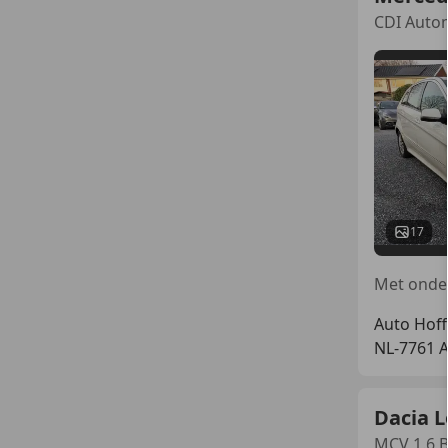
CDI Autom
17
Auto Hoff
NL-7761 
Dacia 
MCV 1.6 B