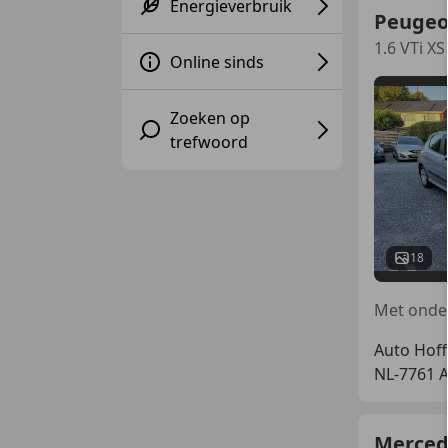
Energieverbruik
Peugeo
1.6 VTi X
Online sinds
Zoeken op
trefwoord
18
Auto Hoff
NL-7761 
Merced