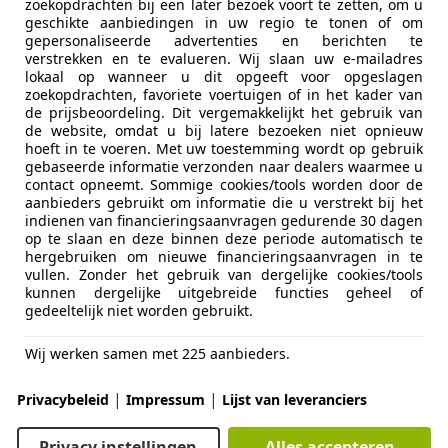
zoekopdrachten bij een later bezoek voort te zetten, om u
€ 945
geschikte aanbiedingen in uw regio te tonen of om
gepersonaliseerde advertenties en berichten te
verstrekken en te evalueren. Wij slaan uw e-mailadres
lokaal op wanneer u dit opgeeft voor opgeslagen
zoekopdrachten, favoriete voertuigen of in het kader van
de prijsbeoordeling. Dit vergemakkelijkt het gebruik van
de website, omdat u bij latere bezoeken niet opnieuw
hoeft in te voeren. Met uw toestemming wordt op gebruik
gebaseerde informatie verzonden naar dealers waarmee u
contact opneemt. Sommige cookies/tools worden door de
02/2009
315.863 km
Be
aanbieders gebruikt om informatie die u verstrekt bij het
indienen van financieringsaanvragen gedurende 30 dagen
op te slaan en deze binnen deze periode automatisch te
hergebruiken om nieuwe financieringsaanvragen in te
vullen. Zonder het gebruik van dergelijke cookies/tools
kunnen dergelijke uitgebreide functies geheel of
AJ SCHOONEBEEK
gedeeltelijk niet worden gebruikt.
Wij werken samen met 225 aanbieders.
t Megane
r 1.6-16V Privilège Luxe | Autom. Airco |
|
|
Privacybeleid
Impressum
Lijst van leveranciers
€ 745
Privacy instellingen
Alles accepteren