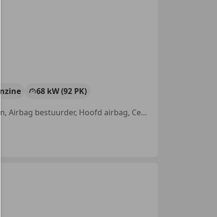
nzine
68 kW (92 PK)
Alarm, Niet-rokers auto, Met onderhoudshistorie, Lichtmetalen velgen, Airbag bestuurder, Hoofd airbag, Centrale deurvergrendeling met afstandsbediening, Airbag passagier