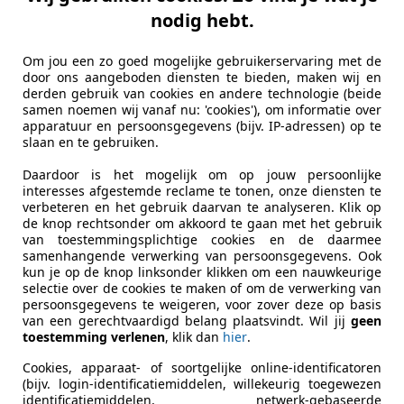
t 308
nodig hebt.
S | HANDEL / EXPORT!! | LEES TEKST! | Air
Om jou een zo goed mogelijke gebruikerservaring met de
€ 745
door ons aangeboden diensten te bieden, maken wij en
derden gebruik van cookies en andere technologie (beide
samen noemen wij vanaf nu: 'cookies'), om informatie over
apparatuur en persoonsgegevens (bijv. IP-adressen) op te
slaan en te gebruiken.
Daardoor is het mogelijk om op jouw persoonlijke
interesses afgestemde reclame te tonen, onze diensten te
verbeteren en het gebruik daarvan te analyseren. Klik op
de knop rechtsonder om akkoord te gaan met het gebruik
03/2008
167.726 km
Be
van toestemmingsplichtige cookies en de daarmee
samenhangende verwerking van persoonsgegevens. Ook
kun je op de knop linksonder klikken om een nauwkeurige
selectie over de cookies te maken of om de verwerking van
persoonsgegevens te weigeren, voor zover deze op basis
van een gerechtvaardigd belang plaatsvindt. Wil jij
geen
AJ SCHOONEBEEK
toestemming verlenen
, klik dan
hier
.
Cookies, apparaat- of soortgelijke online-identificatoren
(bijv. login-identificatiemiddelen, willekeurig toegewezen
es-Benz B 180
identificatiemiddelen, netwerk-gebaseerde