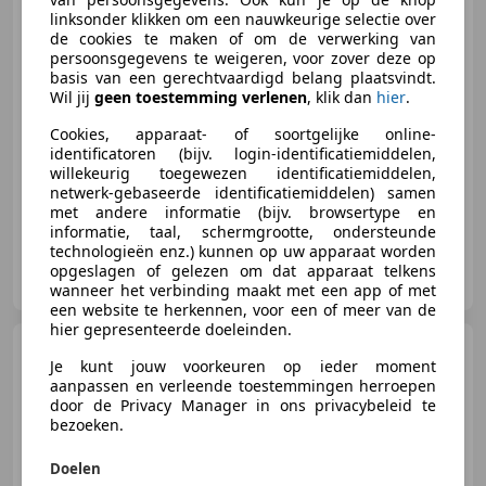
linksonder klikken om een nauwkeurige selectie over
de cookies te maken of om de verwerking van
persoonsgegevens te weigeren, voor zover deze op
€ 34.495
1
basis van een gerechtvaardigd belang plaatsvindt.
Wil jij
geen toestemming verlenen
, klik dan
hier
.
Cookies, apparaat- of soortgelijke online-
identificatoren (bijv. login-identificatiemiddelen,
03/2018
122.670 km
Benzine
250 kW (340 PK)
willekeurig toegewezen identificatiemiddelen,
netwerk-gebaseerde identificatiemiddelen) samen
met andere informatie (bijv. browsertype en
informatie, taal, schermgrootte, ondersteunde
technologieën enz.) kunnen op uw apparaat worden
Vakgarage de Wit Schoonhoven
opgeslagen of gelezen om dat apparaat telkens
NL-2872 ZZ SCHOONHOVEN
wanneer het verbinding maakt met een app of met
een website te herkennen, voor een of meer van de
hier gepresenteerde doeleinden.
Nissan Qashqai
1.2 Acenta
Je kunt jouw voorkeuren op ieder moment
/ Pano / Trekhaak / Keyless / 360
aanpassen en verleende toestemmingen herroepen
Camer
door de Privacy Manager in ons privacybeleid te
bezoeken.
€ 14.795
Doelen