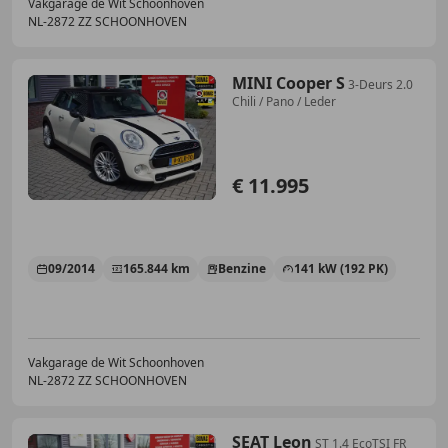
Vakgarage de Wit Schoonhoven
NL-2872 ZZ SCHOONHOVEN
MINI Cooper S
3-Deurs 2.0
Chili / Pano / Leder
€ 11.995
09/2014
165.844 km
Benzine
141 kW (192 PK)
Vakgarage de Wit Schoonhoven
NL-2872 ZZ SCHOONHOVEN
SEAT Leon
ST 1.4 EcoTSI FR