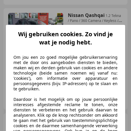
Nissan Qashqai
1.2 Tekna
/ Pano / 360 Camera / Keyless /
Trekhaak
Wij gebruiken cookies. Zo vind je
wat je nodig hebt.
€ 14.950
Om jou een zo goed mogelijke gebruikerservaring
met de door ons aangeboden diensten te bieden,
maken wij en derden gebruik van cookies en andere
04/2018
101.306 km
Benzine
85 kW (116 PK)
technologie (beide samen noemen wij vanaf nu:
'cookies'), om informatie over apparatuur en
persoonsgegevens (bijv. IP-adressen) op te slaan en
te gebruiken.
Vakgarage de Wit Schoonhoven
Daardoor is het mogelijk om op jouw persoonlijke
NL-2872 ZZ SCHOONHOVEN
interesses afgestemde reclame te tonen, onze
diensten te verbeteren en het gebruik daarvan te
analyseren. Klik op de knop rechtsonder om akkoord
BMW 540
te gaan met het gebruik van toestemmingsplichtige
5-serie 540i xDrive
cookies en de daarmee samenhangende verwerking
High Executive; M Sport; Camer
van persoonsgegevens. Ook kun je op de knop