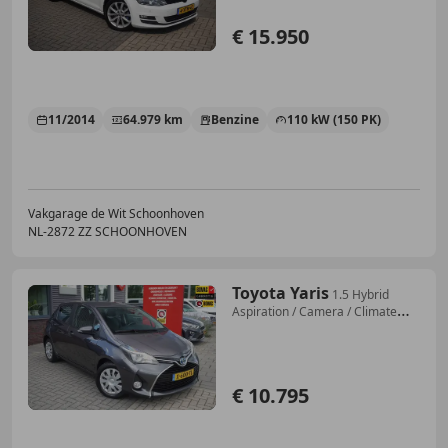
€ 15.950
11/2014
64.979 km
Benzine
110 kW (150 PK)
Vakgarage de Wit Schoonhoven
NL-2872 ZZ SCHOONHOVEN
Toyota Yaris
1.5 Hybrid
Aspiration / Camera / Climate
control /
€ 10.795