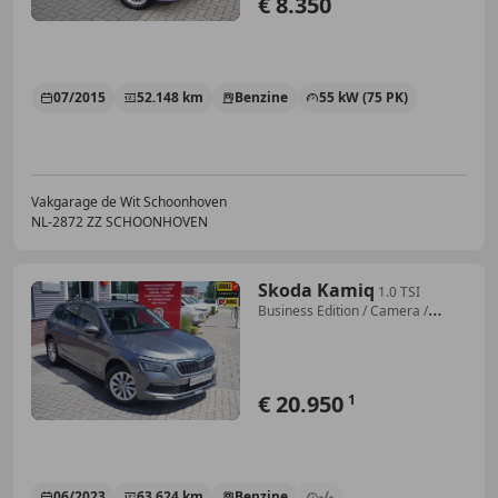
€ 8.350
07/2015
52.148 km
Benzine
55 kW (75 PK)
Vakgarage de Wit Schoonhoven
NL-2872 ZZ SCHOONHOVEN
Skoda Kamiq
1.0 TSI
Business Edition / Camera /
Carplay / ACC
€ 20.950
1
06/2023
63.624 km
Benzine
-/-