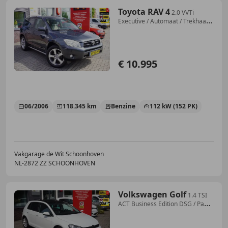
Toyota RAV 4
2.0 VVTi
Executive / Automaat / Trekhaak /
Leder /
€ 10.995
06/2006
118.345 km
Benzine
112 kW (152 PK)
Vakgarage de Wit Schoonhoven
NL-2872 ZZ SCHOONHOVEN
Volkswagen Golf
1.4 TSI
ACT Business Edition DSG / Pano
/ Massage