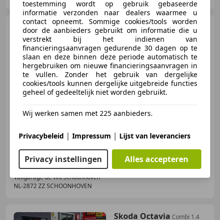
toestemming wordt op gebruik gebaseerde
informatie verzonden naar dealers waarmee u
contact opneemt. Sommige cookies/tools worden
Toyota Yaris
1.5 Hybrid
door de aanbieders gebruikt om informatie die u
Aspiration / Climate control /
verstrekt bij het indienen van
Bluetoot
financieringsaanvragen gedurende 30 dagen op te
slaan en deze binnen deze periode automatisch te
hergebruiken om nieuwe financieringsaanvragen in
te vullen. Zonder het gebruik van dergelijke
€ 14.565
cookies/tools kunnen dergelijke uitgebreide functies
geheel of gedeeltelijk niet worden gebruikt.
Wij werken samen met 225 aanbieders.
12/2017
57.662 km
Elektro/Benzine
54 kW (73 PK)
|
|
Privacybeleid
Impressum
Lijst van leveranciers
Privacy instellingen
Alles accepteren
Vakgarage de Wit Schoonhoven
NL-2872 ZZ SCHOONHOVEN
Skoda Octavia
Combi 1.4