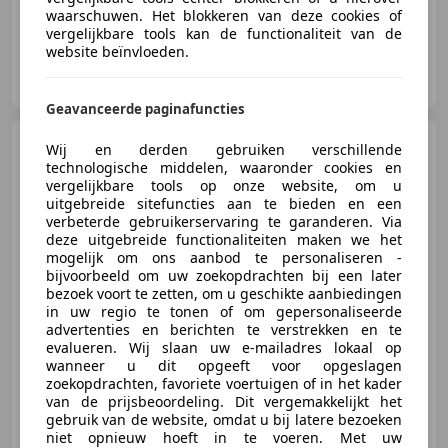
waarschuwen. Het blokkeren van deze cookies of
vergelijkbare tools kan de functionaliteit van de
website beïnvloeden.
Vakgarage de Wit Schoonhoven
NL-2872 ZZ SCHOONHOVEN
Geavanceerde paginafuncties
Volkswagen Polo
1.4-16V
Wij en derden gebruiken verschillende
Comfortline; Automaat; Airco
technologische middelen, waaronder cookies en
vergelijkbare tools op onze website, om u
uitgebreide sitefuncties aan te bieden en een
verbeterde gebruikerservaring te garanderen. Via
deze uitgebreide functionaliteiten maken we het
€ 8.995
mogelijk om ons aanbod te personaliseren -
bijvoorbeeld om uw zoekopdrachten bij een later
bezoek voort te zetten, om u geschikte aanbiedingen
in uw regio te tonen of om gepersonaliseerde
advertenties en berichten te verstrekken en te
05/2011
107.603 km
Benzine
63 kW (86 PK)
evalueren. Wij slaan uw e-mailadres lokaal op
wanneer u dit opgeeft voor opgeslagen
zoekopdrachten, favoriete voertuigen of in het kader
van de prijsbeoordeling. Dit vergemakkelijkt het
gebruik van de website, omdat u bij latere bezoeken
Vakgarage de Wit Schoonhoven
niet opnieuw hoeft in te voeren. Met uw
NL-2872 ZZ SCHOONHOVEN