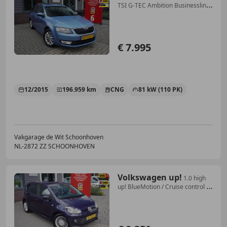
TSI G-TEC Ambition Businessline
/ Carpla
€ 7.995
12/2015
196.959 km
CNG
81 kW (110 PK)
Vakgarage de Wit Schoonhoven
NL-2872 ZZ SCHOONHOVEN
Volkswagen up!
1.0 high
up! BlueMotion / Cruise control /
Bluetoo