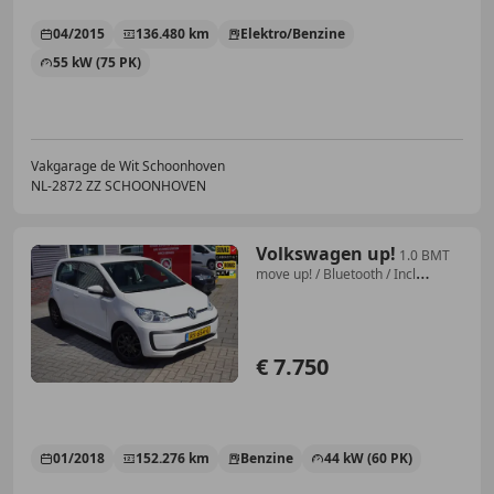
04/2015
136.480 km
Elektro/Benzine
55 kW (75 PK)
Vakgarage de Wit Schoonhoven
NL-2872 ZZ SCHOONHOVEN
Volkswagen up!
1.0 BMT
move up! / Bluetooth / Incl
winterwielen
€ 7.750
01/2018
152.276 km
Benzine
44 kW (60 PK)