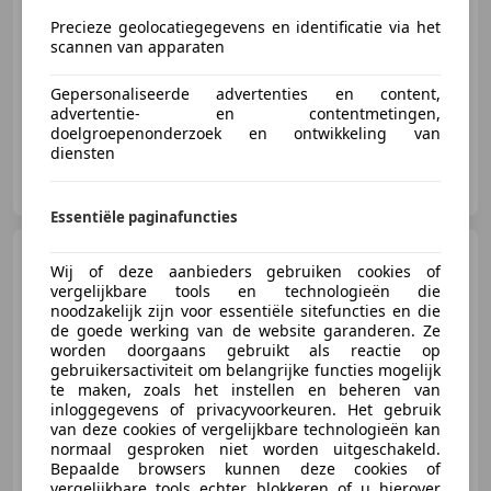
Precieze geolocatiegegevens en identificatie via het
scannen van apparaten
06/2016
67.037 km
Benzine
85 kW (116 PK)
Gepersonaliseerde advertenties en content,
advertentie- en contentmetingen,
doelgroepenonderzoek en ontwikkeling van
diensten
Vakgarage de Wit Schoonhoven
NL-2872 ZZ SCHOONHOVEN
Essentiële paginafuncties
Mercedes-Benz SL 500
SL
Wij of deze aanbieders gebruiken cookies of
/ Cabrio / Leder /
vergelijkbare tools en technologieën die
Stoelverwarming / Elek. stoe
noodzakelijk zijn voor essentiële sitefuncties en die
de goede werking van de website garanderen. Ze
worden doorgaans gebruikt als reactie op
€ 14.750
gebruikersactiviteit om belangrijke functies mogelijk
te maken, zoals het instellen en beheren van
inloggegevens of privacyvoorkeuren. Het gebruik
van deze cookies of vergelijkbare technologieën kan
normaal gesproken niet worden uitgeschakeld.
04/1990
153.696 km
Benzine
241 kW (328 PK)
Bepaalde browsers kunnen deze cookies of
vergelijkbare tools echter blokkeren of u hierover