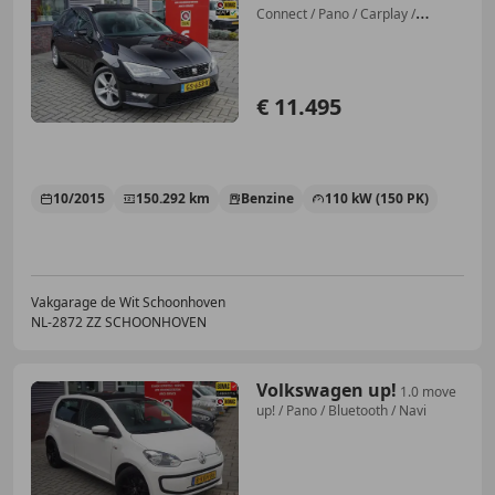
Connect / Pano / Carplay /
Camera
€ 11.495
10/2015
150.292 km
Benzine
110 kW (150 PK)
Vakgarage de Wit Schoonhoven
NL-2872 ZZ SCHOONHOVEN
Volkswagen up!
1.0 move
up! / Pano / Bluetooth / Navi