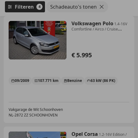
Filteren
Schadeauto's tonen
4
Volkswagen Polo
1.4-16V
Comfortline / Airco / Cruise
control / Nav
€ 5.995
09/2009
107.771 km
Benzine
63 kW (86 PK)
Vakgarage de Wit Schoonhoven
NL-2872 ZZ SCHOONHOVEN
Opel Corsa
1.2-16V Edition /